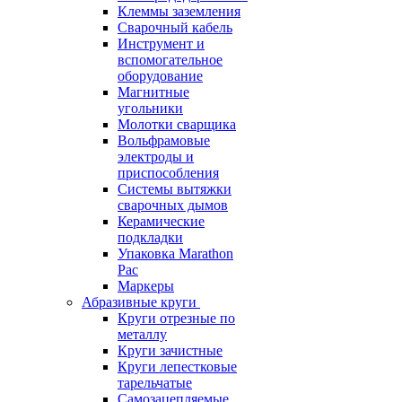
Клеммы заземления
Сварочный кабель
Инструмент и
вспомогательное
оборудование
Магнитные
угольники
Молотки сварщика
Вольфрамовые
электроды и
приспособления
Системы вытяжки
сварочных дымов
Керамические
подкладки
Упаковка Marathon
Pac
Маркеры
Абразивные круги
Круги отрезные по
металлу
Круги зачистные
Круги лепестковые
тарельчатые
Самозацепляемые