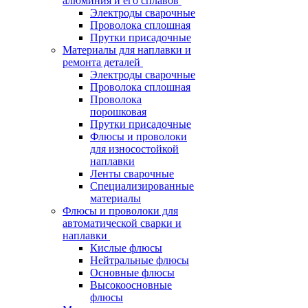
алюминия и его сплавов
Электроды сварочные
Проволока сплошная
Прутки присадочные
Материалы для наплавки и
ремонта деталей
Электроды сварочные
Проволока сплошная
Проволока
порошковая
Прутки присадочные
Флюсы и проволоки
для износостойкой
наплавки
Ленты сварочные
Специализированные
материалы
Флюсы и проволоки для
автоматической сварки и
наплавки
Кислые флюсы
Нейтральные флюсы
Основные флюсы
Высокоосновные
флюсы