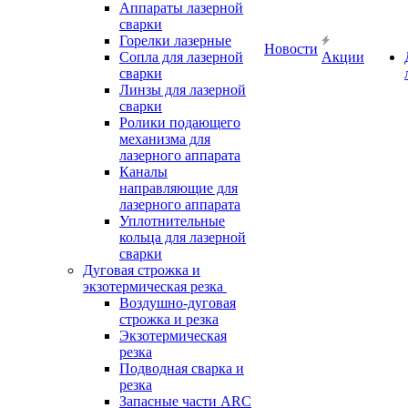
Аппараты лазерной
сварки
Горелки лазерные
Новости
Сопла для лазерной
Акции
сварки
Линзы для лазерной
сварки
Ролики подающего
механизма для
лазерного аппарата
Каналы
направляющие для
лазерного аппарата
Уплотнительные
кольца для лазерной
сварки
Дуговая строжка и
экзотермическая резка
Воздушно-дуговая
строжка и резка
Экзотермическая
резка
Подводная сварка и
резка
Запасные части ARC