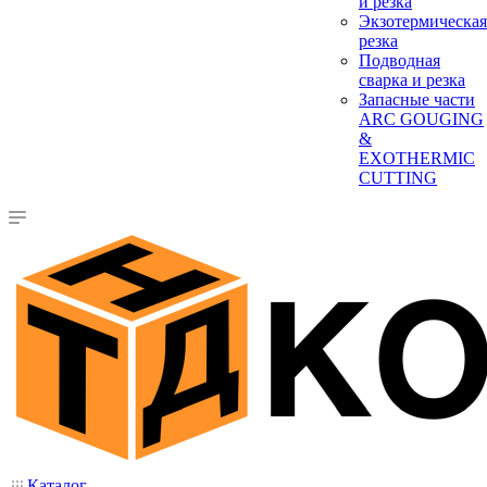
и резка
Экзотермическая
резка
Подводная
сварка и резка
Запасные части
ARC GOUGING
&
EXOTHERMIC
CUTTING
Каталог