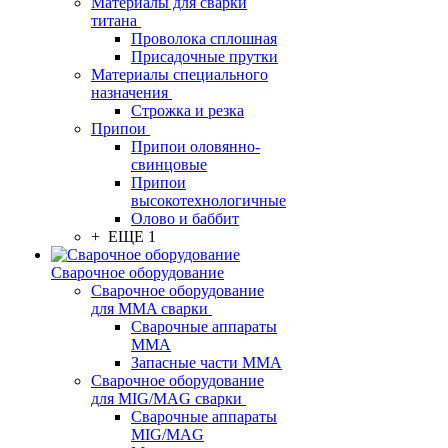
Материалы для сварки
титана
Проволока сплошная
Присадочные прутки
Материалы специального
назначения
Строжка и резка
Припои
Припои оловянно-
свинцовые
Припои
высокотехнологичные
Олово и баббит
+ ЕЩЕ 1
Сварочное оборудование
Сварочное оборудование
для MMA сварки
Сварочные аппараты
MMA
Запасные части MMA
Сварочное оборудование
для MIG/MAG сварки
Сварочные аппараты
MIG/MAG