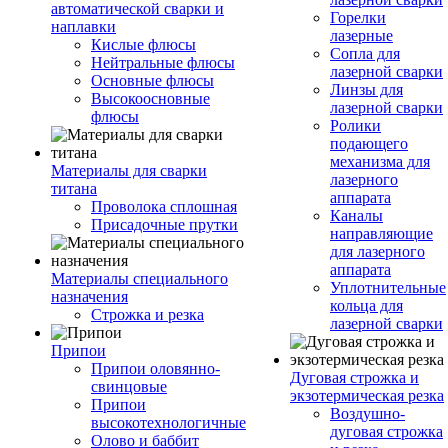
автоматической сварки и
Горелки
наплавки
лазерные
Кислые флюсы
Сопла для
Нейтральные флюсы
лазерной сварки
Основные флюсы
Линзы для
Высокоосновные
лазерной сварки
флюсы
Ролики
подающего
механизма для
Материалы для сварки
лазерного
титана
аппарата
Проволока сплошная
Каналы
Присадочные прутки
направляющие
для лазерного
аппарата
Материалы специального
Уплотнительные
назначения
кольца для
Строжка и резка
лазерной сварки
Припои
Припои оловянно-
Дуговая строжка и
свинцовые
экзотермическая резка
Припои
Воздушно-
высокотехнологичные
дуговая строжка
Олово и баббит