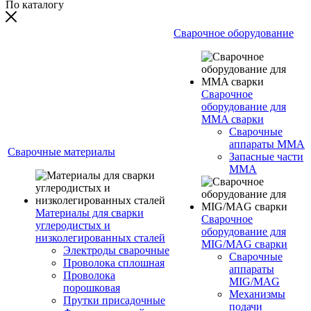
По каталогу
Сварочное оборудование
Сварочное
оборудование для
MMA сварки
Сварочные
аппараты MMA
Сварочные материалы
Запасные части
MMA
Материалы для сварки
Сварочное
углеродистых и
оборудование для
низколегированных сталей
MIG/MAG сварки
Электроды сварочные
Сварочные
Проволока сплошная
аппараты
Проволока
MIG/MAG
порошковая
Механизмы
Прутки присадочные
подачи