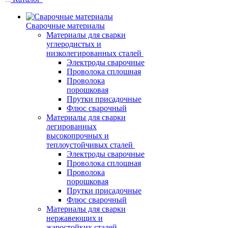
Сварочные материалы
Материалы для сварки
углеродистых и
низколегированных сталей
Электроды сварочные
Проволока сплошная
Проволока
порошковая
Прутки присадочные
Флюс сварочный
Материалы для сварки
легированных
высокопрочных и
теплоустойчивых сталей
Электроды сварочные
Проволока сплошная
Проволока
порошковая
Прутки присадочные
Флюс сварочный
Материалы для сварки
нержавеющих и
жаростойких сталей