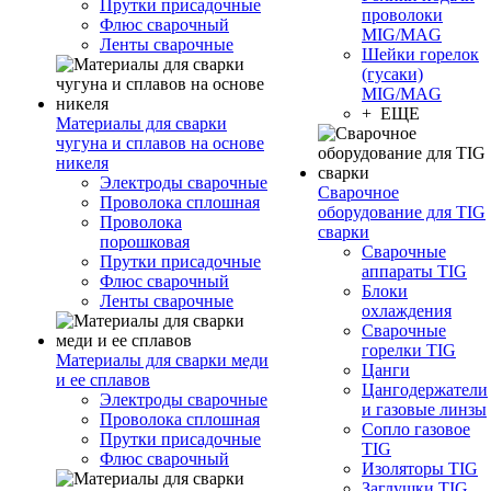
Прутки присадочные
проволоки
Флюс сварочный
MIG/MAG
Ленты сварочные
Шейки горелок
(гусаки)
MIG/MAG
+ ЕЩЕ
Материалы для сварки
чугуна и сплавов на основе
никеля
Электроды сварочные
Сварочное
Проволока сплошная
оборудование для TIG
Проволока
сварки
порошковая
Сварочные
Прутки присадочные
аппараты TIG
Флюс сварочный
Блоки
Ленты сварочные
охлаждения
Сварочные
горелки TIG
Материалы для сварки меди
Цанги
и ее сплавов
Цангодержатели
Электроды сварочные
и газовые линзы
Проволока сплошная
Сопло газовое
Прутки присадочные
TIG
Флюс сварочный
Изоляторы TIG
Заглушки TIG