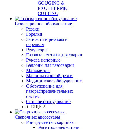
GOUGING &
EXOTHERMIC
CUTTING
Газосварочное оборудование
Резаки
Горелки
Запчасти к резакам и
горелкам
Редукторы
Газовые вентили для сварки
Рукава напорные
Баллоны для газосварки
Манометры
Машины газовой резки
Медицинское оборудование
Оборудование для
газораспределительных
систем
Сетевое оборудование
+ ЕЩЕ 2
Сварочные аксессуары
Инструменты сварщика
Электрододержатели