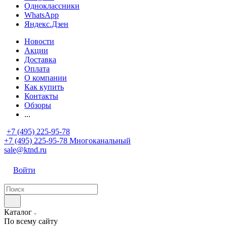
Одноклассники
WhatsApp
Яндекс.Дзен
Новости
Акции
Доставка
Оплата
О компании
Как купить
Контакты
Обзоры
...
+7 (495) 225-95-78
+7 (495) 225-95-78
Многоканальный
sale@ktnd.ru
Войти
Каталог
По всему сайту