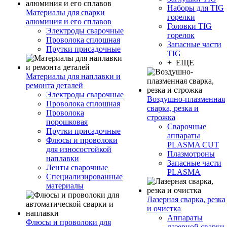
Наборы для TIG
Материалы для сварки
горелки
алюминия и его сплавов
Головки TIG
Электроды сварочные
горелок
Проволока сплошная
Запасные части
Прутки присадочные
TIG
+ ЕЩЕ
Материалы для наплавки и
ремонта деталей
Электроды сварочные
Воздушно-плазменная
Проволока сплошная
сварка, резка и
Проволока
строжка
порошковая
Сварочные
Прутки присадочные
аппараты
Флюсы и проволоки
PLASMA CUT
для износостойкой
Плазмотроны
наплавки
Запасные части
Ленты сварочные
PLASMA
Специализированные
материалы
Лазерная сварка, резка
и очистка
Аппараты
Флюсы и проволоки для
лазерной сварки