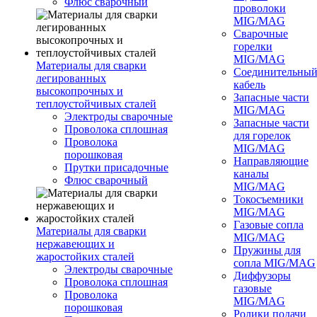
Флюс сварочный
проволоки
MIG/MAG
Сварочные
горелки
MIG/MAG
Материалы для сварки
Соединительны
легированных
кабель
высокопрочных и
Запасные части
теплоустойчивых сталей
MIG/MAG
Электроды сварочные
Запасные части
Проволока сплошная
для горелок
Проволока
MIG/MAG
порошковая
Направляющие
Прутки присадочные
каналы
Флюс сварочный
MIG/MAG
Токосъемники
MIG/MAG
Газовые сопла
Материалы для сварки
MIG/MAG
нержавеющих и
Пружины для
жаростойких сталей
сопла MIG/MAG
Электроды сварочные
Диффузоры
Проволока сплошная
газовые
Проволока
MIG/MAG
порошковая
Ролики подачи