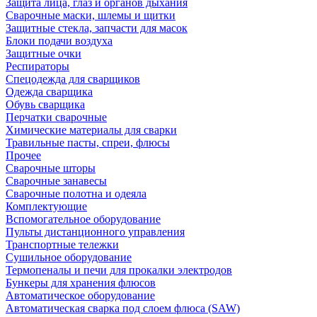
Защита лица, глаз и органов дыхания
Сварочные маски, шлемы и щитки
Защитные стекла, запчасти для масок
Блоки подачи воздуха
Защитные очки
Респираторы
Спецодежда для сварщиков
Одежда сварщика
Обувь сварщика
Перчатки сварочные
Химические материалы для сварки
Травильные пасты, спреи, флюсы
Прочее
Сварочные шторы
Сварочные занавесы
Сварочные полотна и одеяла
Комплектующие
Вспомогательное оборудование
Пульты дистанционного управления
Транспортные тележки
Сушильное оборудование
Термопеналы и печи для прокалки электродов
Бункеры для хранения флюсов
Автоматическое оборудование
Автоматическая сварка под слоем флюса (SAW)