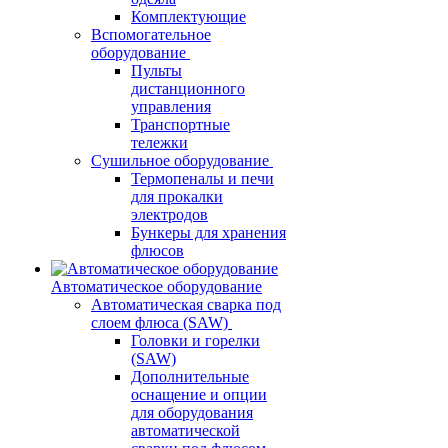
Комплектующие
Вспомогательное
оборудование
Пульты
дистанционного
управления
Транспортные
тележки
Сушильное оборудование
Термопеналы и печи
для прокалки
электродов
Бункеры для хранения
флюсов
Автоматическое оборудование
Автоматическая сварка под
слоем флюса (SAW)
Головки и горелки
(SAW)
Дополнительные
оснащение и опции
для оборудования
автоматической