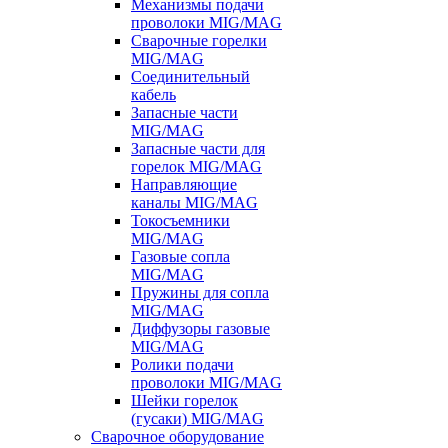
Механизмы подачи
проволоки MIG/MAG
Сварочные горелки
MIG/MAG
Соединительный
кабель
Запасные части
MIG/MAG
Запасные части для
горелок MIG/MAG
Направляющие
каналы MIG/MAG
Токосъемники
MIG/MAG
Газовые сопла
MIG/MAG
Пружины для сопла
MIG/MAG
Диффузоры газовые
MIG/MAG
Ролики подачи
проволоки MIG/MAG
Шейки горелок
(гусаки) MIG/MAG
Сварочное оборудование