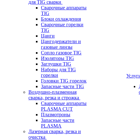
для TIG сварки
Сварочные аппараты
TIG
Блоки охлаждения
Сварочные горелки
TIG
Цанги
Цангодержатели и
газовые линзы
Сопло газовое TIG
Изоляторы TIG
Заглушки TIG
Наборы для TIG
горелки
Услуг
Головки TIG горелок
Запасные части TIG
Воздушно-плазменная
сварка, резка и строжка
Сварочные аппараты
PLASMA CUT
Плазмотроны
Запасные части
PLASMA
Лазерная сварка, резка и
очистка