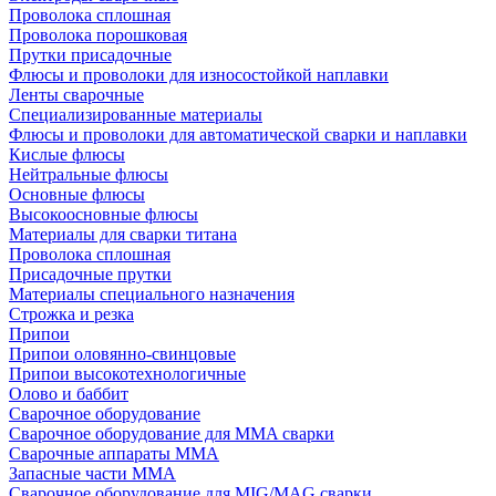
Проволока сплошная
Проволока порошковая
Прутки присадочные
Флюсы и проволоки для износостойкой наплавки
Ленты сварочные
Специализированные материалы
Флюсы и проволоки для автоматической сварки и наплавки
Кислые флюсы
Нейтральные флюсы
Основные флюсы
Высокоосновные флюсы
Материалы для сварки титана
Проволока сплошная
Присадочные прутки
Материалы специального назначения
Строжка и резка
Припои
Припои оловянно-свинцовые
Припои высокотехнологичные
Олово и баббит
Сварочное оборудование
Сварочное оборудование для MMA сварки
Сварочные аппараты MMA
Запасные части MMA
Сварочное оборудование для MIG/MAG сварки