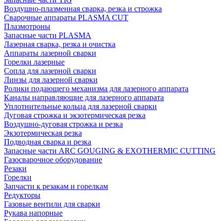
Воздушно-плазменная сварка, резка и строжка
Сварочные аппараты PLASMA CUT
Плазмотроны
Запасные части PLASMA
Лазерная сварка, резка и очистка
Аппараты лазерной сварки
Горелки лазерные
Сопла для лазерной сварки
Линзы для лазерной сварки
Ролики подающего механизма для лазерного аппарата
Каналы направляющие для лазерного аппарата
Уплотнительные кольца для лазерной сварки
Дуговая строжка и экзотермическая резка
Воздушно-дуговая строжка и резка
Экзотермическая резка
Подводная сварка и резка
Запасные части ARC GOUGING & EXOTHERMIC CUTTING
Газосварочное оборудование
Резаки
Горелки
Запчасти к резакам и горелкам
Редукторы
Газовые вентили для сварки
Рукава напорные