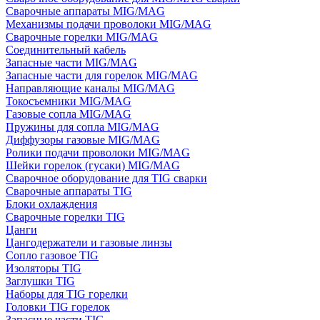
Сварочные аппараты MIG/MAG
Механизмы подачи проволоки MIG/MAG
Сварочные горелки MIG/MAG
Соединительный кабель
Запасные части MIG/MAG
Запасные части для горелок MIG/MAG
Направляющие каналы MIG/MAG
Токосъемники MIG/MAG
Газовые сопла MIG/MAG
Пружины для сопла MIG/MAG
Диффузоры газовые MIG/MAG
Ролики подачи проволоки MIG/MAG
Шейки горелок (гусаки) MIG/MAG
Сварочное оборудование для TIG сварки
Сварочные аппараты TIG
Блоки охлаждения
Сварочные горелки TIG
Цанги
Цангодержатели и газовые линзы
Сопло газовое TIG
Изоляторы TIG
Заглушки TIG
Наборы для TIG горелки
Головки TIG горелок
Запасные части TIG