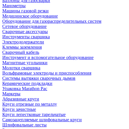
Баллоны для газосварки
Манометры
Машины газовой резки
Медицинское оборудование
Оборудование для газораспределительных систем
Сетевое оборудование
Сварочные аксессуары
Инструменты сварщика
Электрододержатели
Клеммы заземления
Сварочный кабель
Инструмент и вспомогательное оборудование
Магнитные угольники
Молотки сварщика
Вольфрамовые электроды и приспособления
Системы вытяжки сварочных дымов
Керамические подкладки
Упаковка Marathon Pac
Маркеры
Абразивные круги
Круги отрезные по металлу
Круги зачистные
Круги лепестковые тарельчатые
Самозацепляемые шлифовальные круги
Шлифовальные листы