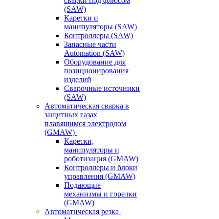
сварки под флюсом
(SAW)
Каретки и
манипуляторы (SAW)
Контроллеры (SAW)
Запасные части
Automation (SAW)
Оборудование для
позиционирования
изделий
Сварочные источники
(SAW)
Автоматическая сварка в
защитных газах
плавящимся электродом
(GMAW)
Каретки,
манипуляторы и
роботизация (GMAW)
Контроллеры и блоки
управления (GMAW)
Подающие
механизмы и горелки
(GMAW)
Автоматическая резка