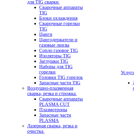
для TIG сварки
Сварочные аппараты
TIG
Блоки охлаждения
Сварочные горелки
TIG
Цанги
Цангодержатели и
газовые линзы
Сопло газовое TIG
Изоляторы TIG
Заглушки TIG
Наборы для TIG
горелки
Услуг
Головки TIG горелок
Запасные части TIG
Воздушно-плазменная
сварка, резка и строжка
Сварочные аппараты
PLASMA CUT
Плазмотроны
Запасные части
PLASMA
Лазерная сварка, резка и
очистка