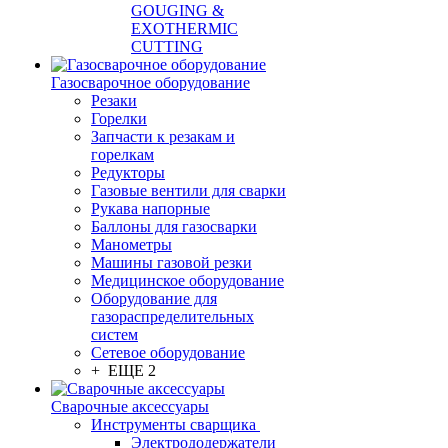
GOUGING &
EXOTHERMIC
CUTTING
Газосварочное оборудование
Резаки
Горелки
Запчасти к резакам и
горелкам
Редукторы
Газовые вентили для сварки
Рукава напорные
Баллоны для газосварки
Манометры
Машины газовой резки
Медицинское оборудование
Оборудование для
газораспределительных
систем
Сетевое оборудование
+ ЕЩЕ 2
Сварочные аксессуары
Инструменты сварщика
Электрододержатели