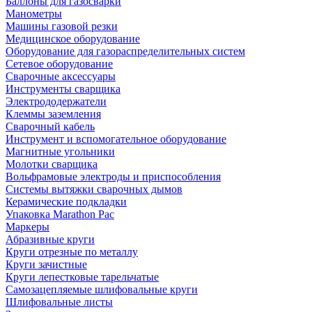
Баллоны для газосварки
Манометры
Машины газовой резки
Медицинское оборудование
Оборудование для газораспределительных систем
Сетевое оборудование
Сварочные аксессуары
Инструменты сварщика
Электрододержатели
Клеммы заземления
Сварочный кабель
Инструмент и вспомогательное оборудование
Магнитные угольники
Молотки сварщика
Вольфрамовые электроды и приспособления
Системы вытяжки сварочных дымов
Керамические подкладки
Упаковка Marathon Pac
Маркеры
Абразивные круги
Круги отрезные по металлу
Круги зачистные
Круги лепестковые тарельчатые
Самозацепляемые шлифовальные круги
Шлифовальные листы