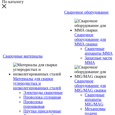
По каталогу
Сварочное оборудование
Сварочное
оборудование для
MMA сварки
Сварочные
аппараты MMA
Сварочные материалы
Запасные части
MMA
Материалы для сварки
Сварочное
углеродистых и
оборудование для
низколегированных сталей
MIG/MAG сварки
Электроды сварочные
Сварочные
Проволока сплошная
аппараты
Проволока
MIG/MAG
порошковая
Механизмы
Прутки присадочные
подачи