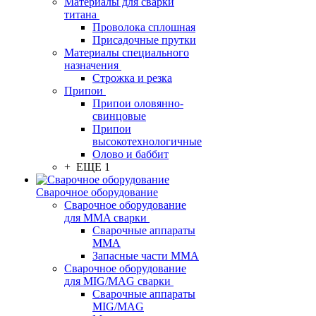
Материалы для сварки
титана
Проволока сплошная
Присадочные прутки
Материалы специального
назначения
Строжка и резка
Припои
Припои оловянно-
свинцовые
Припои
высокотехнологичные
Олово и баббит
+ ЕЩЕ 1
Сварочное оборудование
Сварочное оборудование
для MMA сварки
Сварочные аппараты
MMA
Запасные части MMA
Сварочное оборудование
для MIG/MAG сварки
Сварочные аппараты
MIG/MAG