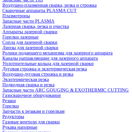
Воздушно-плазменная сварка, резка и строжка
Сварочные аппараты PLASMA CUT
Плазмотроны
Запасные части PLASMA
Лазерная сварка, резка и очистка
Аппараты лазерной сварки
Горелки лазерные
Сопла для лазерной сварки
Линзы для лазерной сварки
Ролики подающего механизма для лазерного аппарата
Каналы направляющие для лазерного аппарата
Уплотнительные кольца для лазерной сварки
Дуговая строжка и экзотермическая резка
Воздушно-дуговая строжка и резка
Экзотермическая резка
Подводная сварка и резка
Запасные части ARC GOUGING & EXOTHERMIC CUTTING
Газосварочное оборудование
Резаки
Горелки
Запчасти к резакам и горелкам
Редукторы
Газовые вентили для сварки
Рукава напорные