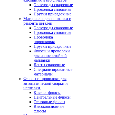
алюминия и его сплавов
Электроды сварочные
Проволока сплошная
Прутки присадочные
Материалы для наплавки и
ремонта деталей
Электроды сварочные
Проволока сплошная
Проволока
порошковая
Прутки присадочные
Флюсы и проволоки
для износостойкой
наплавки
Ленты сварочные
Специализированные
материалы
Флюсы и проволоки для
автоматической сварки и
наплавки
Кислые флюсы
Нейтральные флюсы
Основные флюсы
Высокоосновные
флюсы