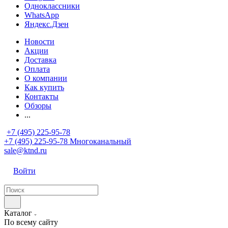
Одноклассники
WhatsApp
Яндекс.Дзен
Новости
Акции
Доставка
Оплата
О компании
Как купить
Контакты
Обзоры
...
+7 (495) 225-95-78
+7 (495) 225-95-78
Многоканальный
sale@ktnd.ru
Войти
Каталог
По всему сайту