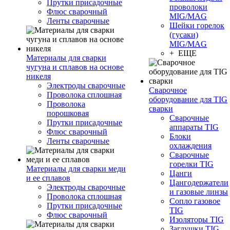
Прутки присадочные
проволоки
Флюс сварочный
MIG/MAG
Ленты сварочные
Шейки горелок
(гусаки)
MIG/MAG
+ ЕЩЕ
Материалы для сварки
чугуна и сплавов на основе
никеля
Электроды сварочные
Сварочное
Проволока сплошная
оборудование для TIG
Проволока
сварки
порошковая
Сварочные
Прутки присадочные
аппараты TIG
Флюс сварочный
Блоки
Ленты сварочные
охлаждения
Сварочные
горелки TIG
Материалы для сварки меди
Цанги
и ее сплавов
Цангодержатели
Электроды сварочные
и газовые линзы
Проволока сплошная
Сопло газовое
Прутки присадочные
TIG
Флюс сварочный
Изоляторы TIG
Заглушки TIG