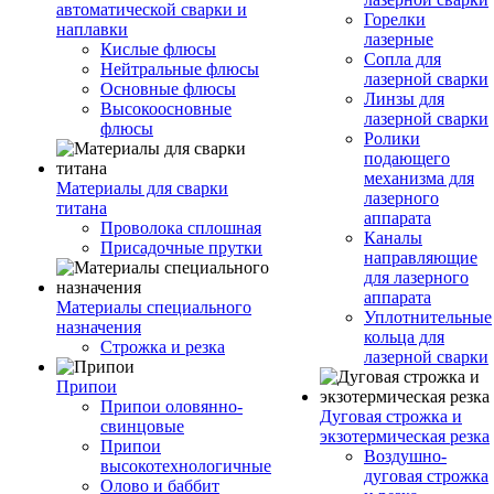
автоматической сварки и
Горелки
наплавки
лазерные
Кислые флюсы
Сопла для
Нейтральные флюсы
лазерной сварки
Основные флюсы
Линзы для
Высокоосновные
лазерной сварки
флюсы
Ролики
подающего
механизма для
Материалы для сварки
лазерного
титана
аппарата
Проволока сплошная
Каналы
Присадочные прутки
направляющие
для лазерного
аппарата
Материалы специального
Уплотнительные
назначения
кольца для
Строжка и резка
лазерной сварки
Припои
Припои оловянно-
Дуговая строжка и
свинцовые
экзотермическая резка
Припои
Воздушно-
высокотехнологичные
дуговая строжка
Олово и баббит