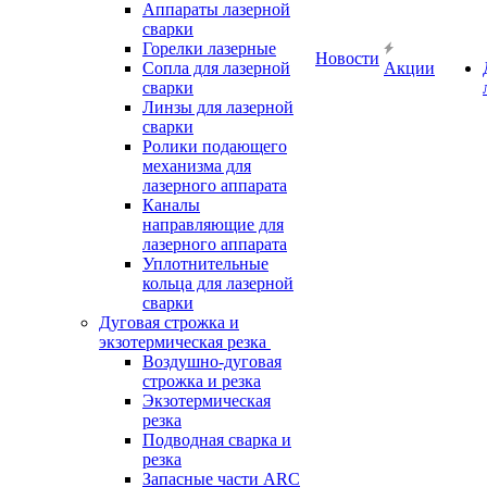
Аппараты лазерной
сварки
Горелки лазерные
Новости
Сопла для лазерной
Акции
сварки
Линзы для лазерной
сварки
Ролики подающего
механизма для
лазерного аппарата
Каналы
направляющие для
лазерного аппарата
Уплотнительные
кольца для лазерной
сварки
Дуговая строжка и
экзотермическая резка
Воздушно-дуговая
строжка и резка
Экзотермическая
резка
Подводная сварка и
резка
Запасные части ARC