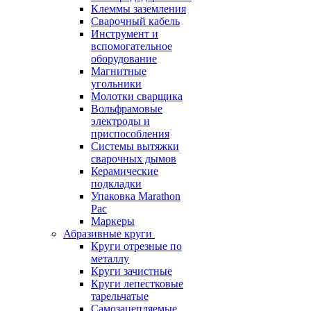
Клеммы заземления
Сварочный кабель
Инструмент и
вспомогательное
оборудование
Магнитные
угольники
Молотки сварщика
Вольфрамовые
электроды и
приспособления
Системы вытяжки
сварочных дымов
Керамические
подкладки
Упаковка Marathon
Pac
Маркеры
Абразивные круги
Круги отрезные по
металлу
Круги зачистные
Круги лепестковые
тарельчатые
Самозацепляемые