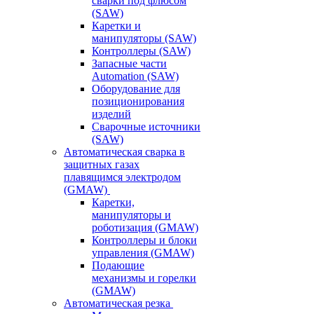
сварки под флюсом
(SAW)
Каретки и
манипуляторы (SAW)
Контроллеры (SAW)
Запасные части
Automation (SAW)
Оборудование для
позиционирования
изделий
Сварочные источники
(SAW)
Автоматическая сварка в
защитных газах
плавящимся электродом
(GMAW)
Каретки,
манипуляторы и
роботизация (GMAW)
Контроллеры и блоки
управления (GMAW)
Подающие
механизмы и горелки
(GMAW)
Автоматическая резка