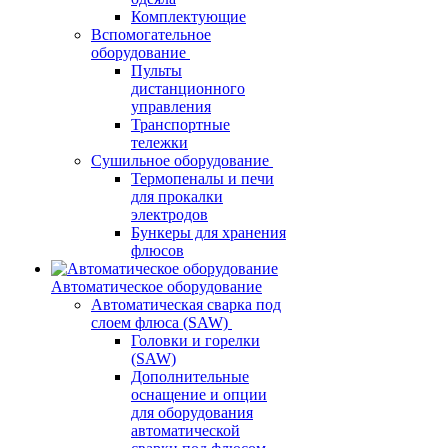
Комплектующие
Вспомогательное
оборудование
Пульты
дистанционного
управления
Транспортные
тележки
Сушильное оборудование
Термопеналы и печи
для прокалки
электродов
Бункеры для хранения
флюсов
Автоматическое оборудование
Автоматическая сварка под
слоем флюса (SAW)
Головки и горелки
(SAW)
Дополнительные
оснащение и опции
для оборудования
автоматической