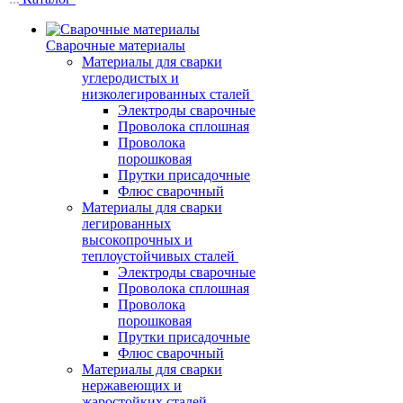
Сварочные материалы
Материалы для сварки
углеродистых и
низколегированных сталей
Электроды сварочные
Проволока сплошная
Проволока
порошковая
Прутки присадочные
Флюс сварочный
Материалы для сварки
легированных
высокопрочных и
теплоустойчивых сталей
Электроды сварочные
Проволока сплошная
Проволока
порошковая
Прутки присадочные
Флюс сварочный
Материалы для сварки
нержавеющих и
жаростойких сталей