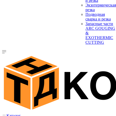
и резка
Экзотермическая
резка
Подводная
сварка и резка
Запасные части
ARC GOUGING
&
EXOTHERMIC
CUTTING
Каталог