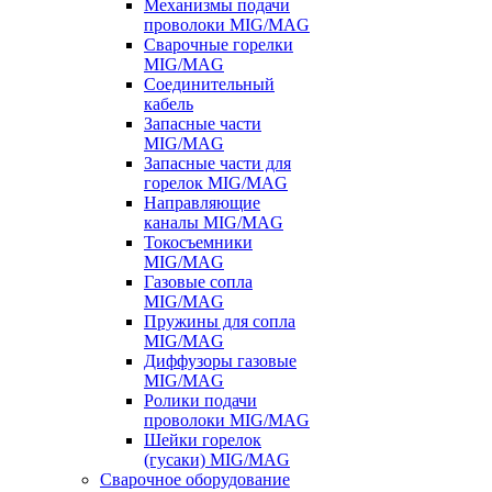
Механизмы подачи
проволоки MIG/MAG
Сварочные горелки
MIG/MAG
Соединительный
кабель
Запасные части
MIG/MAG
Запасные части для
горелок MIG/MAG
Направляющие
каналы MIG/MAG
Токосъемники
MIG/MAG
Газовые сопла
MIG/MAG
Пружины для сопла
MIG/MAG
Диффузоры газовые
MIG/MAG
Ролики подачи
проволоки MIG/MAG
Шейки горелок
(гусаки) MIG/MAG
Сварочное оборудование