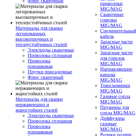
Флюс сварочный
проволоки
MIG/MAG
Сварочные
горелки
MIG/MAG
Материалы для сварки
Соединительны
легированных
кабель
высокопрочных и
Запасные части
теплоустойчивых сталей
MIG/MAG
Электроды сварочные
Запасные части
Проволока сплошная
для горелок
Проволока
MIG/MAG
порошковая
Направляющие
Прутки присадочные
каналы
Флюс сварочный
MIG/MAG
Токосъемники
MIG/MAG
Газовые сопла
Материалы для сварки
MIG/MAG
нержавеющих и
Пружины для
жаростойких сталей
сопла MIG/MAG
Электроды сварочные
Диффузоры
Проволока сплошная
газовые
Проволока
MIG/MAG
порошковая
Ролики подачи