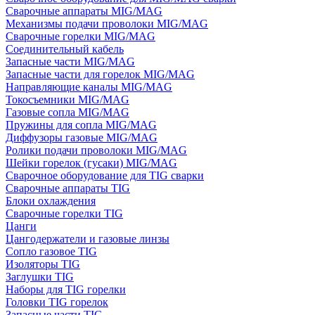
Сварочные аппараты MIG/MAG
Механизмы подачи проволоки MIG/MAG
Сварочные горелки MIG/MAG
Соединительный кабель
Запасные части MIG/MAG
Запасные части для горелок MIG/MAG
Направляющие каналы MIG/MAG
Токосъемники MIG/MAG
Газовые сопла MIG/MAG
Пружины для сопла MIG/MAG
Диффузоры газовые MIG/MAG
Ролики подачи проволоки MIG/MAG
Шейки горелок (гусаки) MIG/MAG
Сварочное оборудование для TIG сварки
Сварочные аппараты TIG
Блоки охлаждения
Сварочные горелки TIG
Цанги
Цангодержатели и газовые линзы
Сопло газовое TIG
Изоляторы TIG
Заглушки TIG
Наборы для TIG горелки
Головки TIG горелок
Запасные части TIG