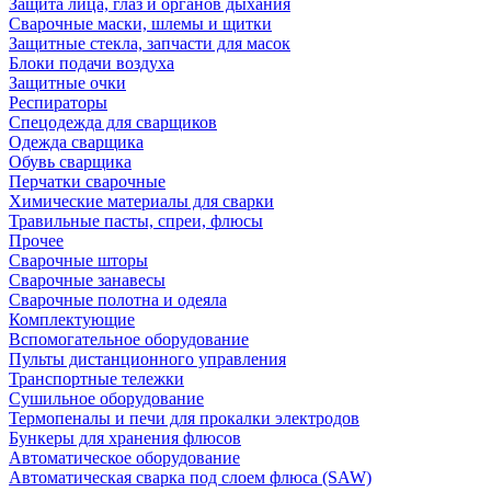
Защита лица, глаз и органов дыхания
Сварочные маски, шлемы и щитки
Защитные стекла, запчасти для масок
Блоки подачи воздуха
Защитные очки
Респираторы
Спецодежда для сварщиков
Одежда сварщика
Обувь сварщика
Перчатки сварочные
Химические материалы для сварки
Травильные пасты, спреи, флюсы
Прочее
Сварочные шторы
Сварочные занавесы
Сварочные полотна и одеяла
Комплектующие
Вспомогательное оборудование
Пульты дистанционного управления
Транспортные тележки
Сушильное оборудование
Термопеналы и печи для прокалки электродов
Бункеры для хранения флюсов
Автоматическое оборудование
Автоматическая сварка под слоем флюса (SAW)