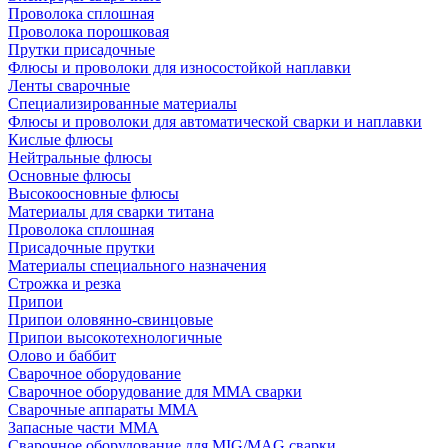
Проволока сплошная
Проволока порошковая
Прутки присадочные
Флюсы и проволоки для износостойкой наплавки
Ленты сварочные
Специализированные материалы
Флюсы и проволоки для автоматической сварки и наплавки
Кислые флюсы
Нейтральные флюсы
Основные флюсы
Высокоосновные флюсы
Материалы для сварки титана
Проволока сплошная
Присадочные прутки
Материалы специального назначения
Строжка и резка
Припои
Припои оловянно-свинцовые
Припои высокотехнологичные
Олово и баббит
Сварочное оборудование
Сварочное оборудование для MMA сварки
Сварочные аппараты MMA
Запасные части MMA
Сварочное оборудование для MIG/MAG сварки