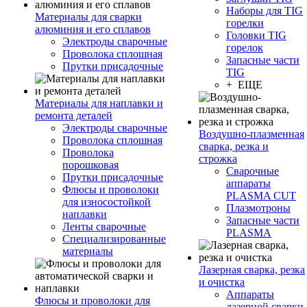
Наборы для TIG
Материалы для сварки
горелки
алюминия и его сплавов
Головки TIG
Электроды сварочные
горелок
Проволока сплошная
Запасные части
Прутки присадочные
TIG
+ ЕЩЕ
Материалы для наплавки и
ремонта деталей
Электроды сварочные
Воздушно-плазменная
Проволока сплошная
сварка, резка и
Проволока
строжка
порошковая
Сварочные
Прутки присадочные
аппараты
Флюсы и проволоки
PLASMA CUT
для износостойкой
Плазмотроны
наплавки
Запасные части
Ленты сварочные
PLASMA
Специализированные
материалы
Лазерная сварка, резка
и очистка
Аппараты
Флюсы и проволоки для
лазерной сварки