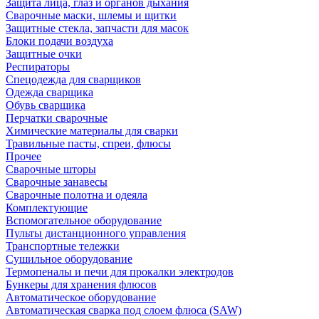
Защита лица, глаз и органов дыхания
Сварочные маски, шлемы и щитки
Защитные стекла, запчасти для масок
Блоки подачи воздуха
Защитные очки
Респираторы
Спецодежда для сварщиков
Одежда сварщика
Обувь сварщика
Перчатки сварочные
Химические материалы для сварки
Травильные пасты, спреи, флюсы
Прочее
Сварочные шторы
Сварочные занавесы
Сварочные полотна и одеяла
Комплектующие
Вспомогательное оборудование
Пульты дистанционного управления
Транспортные тележки
Сушильное оборудование
Термопеналы и печи для прокалки электродов
Бункеры для хранения флюсов
Автоматическое оборудование
Автоматическая сварка под слоем флюса (SAW)