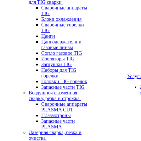
для TIG сварки
Сварочные аппараты
TIG
Блоки охлаждения
Сварочные горелки
TIG
Цанги
Цангодержатели и
газовые линзы
Сопло газовое TIG
Изоляторы TIG
Заглушки TIG
Наборы для TIG
горелки
Услуг
Головки TIG горелок
Запасные части TIG
Воздушно-плазменная
сварка, резка и строжка
Сварочные аппараты
PLASMA CUT
Плазмотроны
Запасные части
PLASMA
Лазерная сварка, резка и
очистка