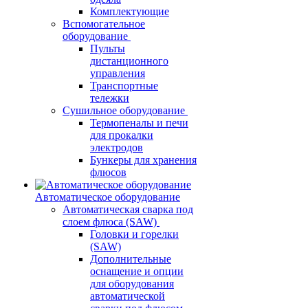
Комплектующие
Вспомогательное
оборудование
Пульты
дистанционного
управления
Транспортные
тележки
Сушильное оборудование
Термопеналы и печи
для прокалки
электродов
Бункеры для хранения
флюсов
Автоматическое оборудование
Автоматическая сварка под
слоем флюса (SAW)
Головки и горелки
(SAW)
Дополнительные
оснащение и опции
для оборудования
автоматической