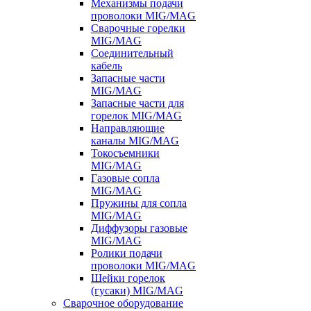
Механизмы подачи
проволоки MIG/MAG
Сварочные горелки
MIG/MAG
Соединительный
кабель
Запасные части
MIG/MAG
Запасные части для
горелок MIG/MAG
Направляющие
каналы MIG/MAG
Токосъемники
MIG/MAG
Газовые сопла
MIG/MAG
Пружины для сопла
MIG/MAG
Диффузоры газовые
MIG/MAG
Ролики подачи
проволоки MIG/MAG
Шейки горелок
(гусаки) MIG/MAG
Сварочное оборудование