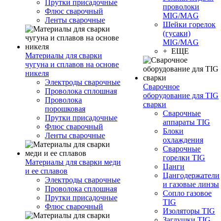
Прутки присадочные
проволоки
Флюс сварочный
MIG/MAG
Ленты сварочные
Шейки горелок
(гусаки)
MIG/MAG
+ ЕЩЕ
Материалы для сварки
чугуна и сплавов на основе
никеля
Электроды сварочные
Сварочное
Проволока сплошная
оборудование для TIG
Проволока
сварки
порошковая
Сварочные
Прутки присадочные
аппараты TIG
Флюс сварочный
Блоки
Ленты сварочные
охлаждения
Сварочные
горелки TIG
Материалы для сварки меди
Цанги
и ее сплавов
Цангодержатели
Электроды сварочные
и газовые линзы
Проволока сплошная
Сопло газовое
Прутки присадочные
TIG
Флюс сварочный
Изоляторы TIG
Заглушки TIG