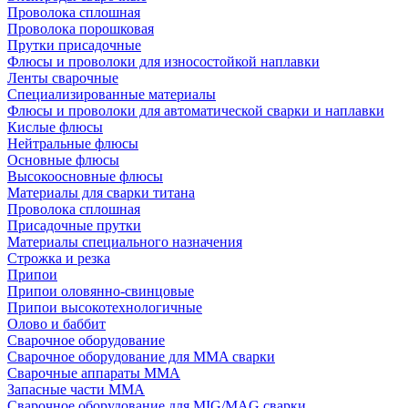
Проволока сплошная
Проволока порошковая
Прутки присадочные
Флюсы и проволоки для износостойкой наплавки
Ленты сварочные
Специализированные материалы
Флюсы и проволоки для автоматической сварки и наплавки
Кислые флюсы
Нейтральные флюсы
Основные флюсы
Высокоосновные флюсы
Материалы для сварки титана
Проволока сплошная
Присадочные прутки
Материалы специального назначения
Строжка и резка
Припои
Припои оловянно-свинцовые
Припои высокотехнологичные
Олово и баббит
Сварочное оборудование
Сварочное оборудование для MMA сварки
Сварочные аппараты MMA
Запасные части MMA
Сварочное оборудование для MIG/MAG сварки