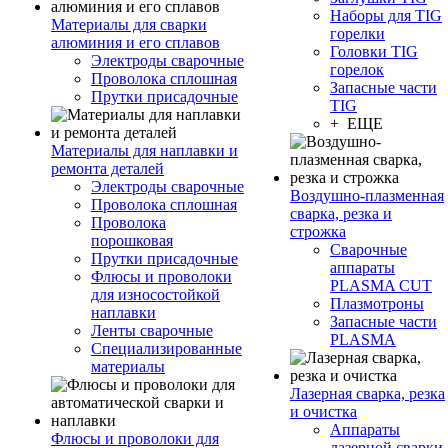
Наборы для TIG
Материалы для сварки
горелки
алюминия и его сплавов
Головки TIG
Электроды сварочные
горелок
Проволока сплошная
Запасные части
Прутки присадочные
TIG
+ ЕЩЕ
Материалы для наплавки и
ремонта деталей
Электроды сварочные
Воздушно-плазменная
Проволока сплошная
сварка, резка и
Проволока
строжка
порошковая
Сварочные
Прутки присадочные
аппараты
Флюсы и проволоки
PLASMA CUT
для износостойкой
Плазмотроны
наплавки
Запасные части
Ленты сварочные
PLASMA
Специализированные
материалы
Лазерная сварка, резка
и очистка
Аппараты
Флюсы и проволоки для
лазерной сварки