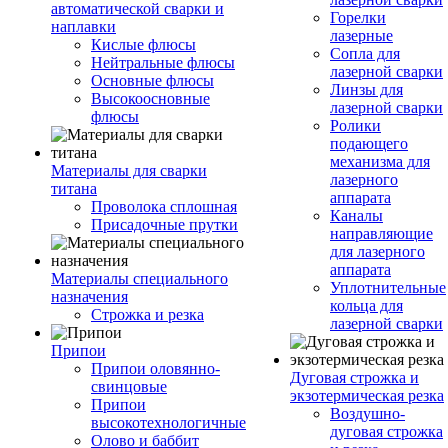
автоматической сварки и
Горелки
наплавки
лазерные
Кислые флюсы
Сопла для
Нейтральные флюсы
лазерной сварки
Основные флюсы
Линзы для
Высокоосновные
лазерной сварки
флюсы
Ролики
подающего
механизма для
Материалы для сварки
лазерного
титана
аппарата
Проволока сплошная
Каналы
Присадочные прутки
направляющие
для лазерного
аппарата
Материалы специального
Уплотнительные
назначения
кольца для
Строжка и резка
лазерной сварки
Припои
Припои оловянно-
Дуговая строжка и
свинцовые
экзотермическая резка
Припои
Воздушно-
высокотехнологичные
дуговая строжка
Олово и баббит