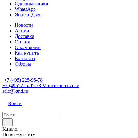
Одноклассники
WhatsApp
Яндекс.Дзен
Новости
Акции
Доставка
Оплата
О компании
Как купить
Контакты
Обзоры
...
+7 (495) 225-95-78
+7 (495) 225-95-78
Многоканальный
sale@ktnd.ru
Войти
Каталог
По всему сайту