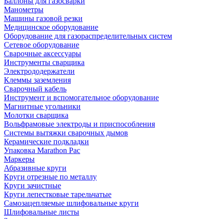
Баллоны для газосварки
Манометры
Машины газовой резки
Медицинское оборудование
Оборудование для газораспределительных систем
Сетевое оборудование
Сварочные аксессуары
Инструменты сварщика
Электрододержатели
Клеммы заземления
Сварочный кабель
Инструмент и вспомогательное оборудование
Магнитные угольники
Молотки сварщика
Вольфрамовые электроды и приспособления
Системы вытяжки сварочных дымов
Керамические подкладки
Упаковка Marathon Pac
Маркеры
Абразивные круги
Круги отрезные по металлу
Круги зачистные
Круги лепестковые тарельчатые
Самозацепляемые шлифовальные круги
Шлифовальные листы