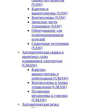
сварки под флюсом
(SAW)
Каретки и
манипуляторы (SAW)
Контроллеры (SAW)
Запасные части
Automation (SAW)
Оборудование для
позиционирования
изделий
Сварочные источники
(SAW)
Автоматическая сварка в
защитных газах
плавящимся электродом
(GMAW)
Каретки,
манипуляторы и
роботизация (GMAW)
Контроллеры и блоки
управления (GMAW)
Подающие
механизмы и горелки
(GMAW)
Автоматическая резка