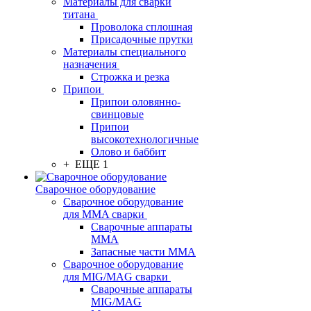
Материалы для сварки
титана
Проволока сплошная
Присадочные прутки
Материалы специального
назначения
Строжка и резка
Припои
Припои оловянно-
свинцовые
Припои
высокотехнологичные
Олово и баббит
+ ЕЩЕ 1
Сварочное оборудование
Сварочное оборудование
для MMA сварки
Сварочные аппараты
MMA
Запасные части MMA
Сварочное оборудование
для MIG/MAG сварки
Сварочные аппараты
MIG/MAG