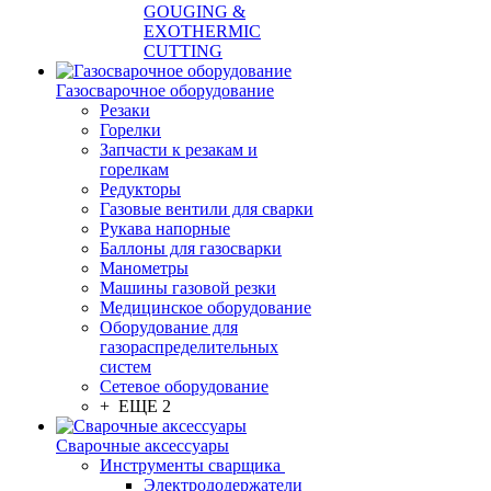
GOUGING &
EXOTHERMIC
CUTTING
Газосварочное оборудование
Резаки
Горелки
Запчасти к резакам и
горелкам
Редукторы
Газовые вентили для сварки
Рукава напорные
Баллоны для газосварки
Манометры
Машины газовой резки
Медицинское оборудование
Оборудование для
газораспределительных
систем
Сетевое оборудование
+ ЕЩЕ 2
Сварочные аксессуары
Инструменты сварщика
Электрододержатели