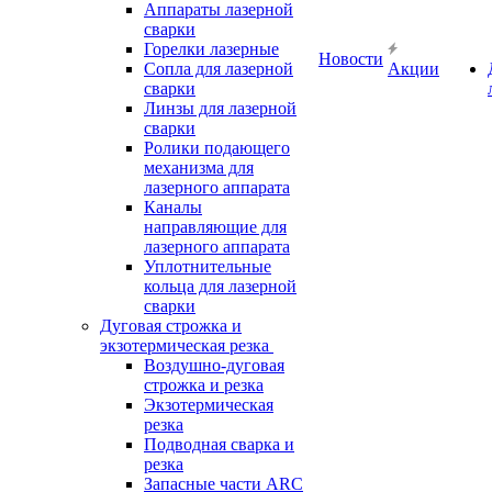
Аппараты лазерной
сварки
Горелки лазерные
Новости
Сопла для лазерной
Акции
сварки
Линзы для лазерной
сварки
Ролики подающего
механизма для
лазерного аппарата
Каналы
направляющие для
лазерного аппарата
Уплотнительные
кольца для лазерной
сварки
Дуговая строжка и
экзотермическая резка
Воздушно-дуговая
строжка и резка
Экзотермическая
резка
Подводная сварка и
резка
Запасные части ARC