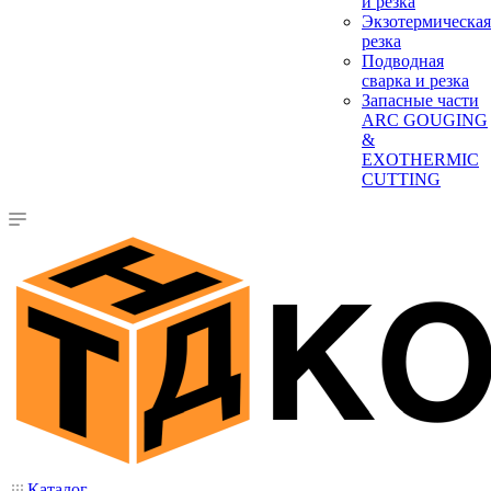
и резка
Экзотермическая
резка
Подводная
сварка и резка
Запасные части
ARC GOUGING
&
EXOTHERMIC
CUTTING
Каталог