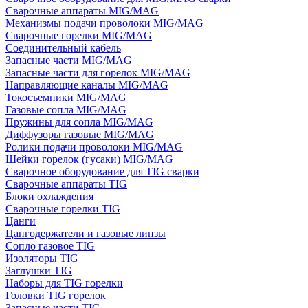
Сварочные аппараты MIG/MAG
Механизмы подачи проволоки MIG/MAG
Сварочные горелки MIG/MAG
Соединительный кабель
Запасные части MIG/MAG
Запасные части для горелок MIG/MAG
Направляющие каналы MIG/MAG
Токосъемники MIG/MAG
Газовые сопла MIG/MAG
Пружины для сопла MIG/MAG
Диффузоры газовые MIG/MAG
Ролики подачи проволоки MIG/MAG
Шейки горелок (гусаки) MIG/MAG
Сварочное оборудование для TIG сварки
Сварочные аппараты TIG
Блоки охлаждения
Сварочные горелки TIG
Цанги
Цангодержатели и газовые линзы
Сопло газовое TIG
Изоляторы TIG
Заглушки TIG
Наборы для TIG горелки
Головки TIG горелок
Запасные части TIG