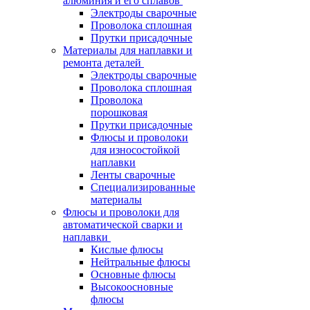
алюминия и его сплавов
Электроды сварочные
Проволока сплошная
Прутки присадочные
Материалы для наплавки и
ремонта деталей
Электроды сварочные
Проволока сплошная
Проволока
порошковая
Прутки присадочные
Флюсы и проволоки
для износостойкой
наплавки
Ленты сварочные
Специализированные
материалы
Флюсы и проволоки для
автоматической сварки и
наплавки
Кислые флюсы
Нейтральные флюсы
Основные флюсы
Высокоосновные
флюсы