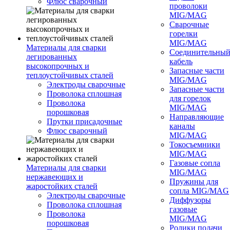
Флюс сварочный
проволоки
MIG/MAG
Сварочные
горелки
MIG/MAG
Материалы для сварки
Соединительны
легированных
кабель
высокопрочных и
Запасные части
теплоустойчивых сталей
MIG/MAG
Электроды сварочные
Запасные части
Проволока сплошная
для горелок
Проволока
MIG/MAG
порошковая
Направляющие
Прутки присадочные
каналы
Флюс сварочный
MIG/MAG
Токосъемники
MIG/MAG
Газовые сопла
Материалы для сварки
MIG/MAG
нержавеющих и
Пружины для
жаростойких сталей
сопла MIG/MAG
Электроды сварочные
Диффузоры
Проволока сплошная
газовые
Проволока
MIG/MAG
порошковая
Ролики подачи