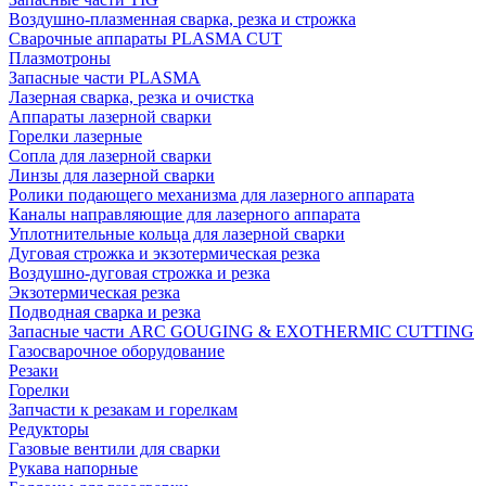
Воздушно-плазменная сварка, резка и строжка
Сварочные аппараты PLASMA CUT
Плазмотроны
Запасные части PLASMA
Лазерная сварка, резка и очистка
Аппараты лазерной сварки
Горелки лазерные
Сопла для лазерной сварки
Линзы для лазерной сварки
Ролики подающего механизма для лазерного аппарата
Каналы направляющие для лазерного аппарата
Уплотнительные кольца для лазерной сварки
Дуговая строжка и экзотермическая резка
Воздушно-дуговая строжка и резка
Экзотермическая резка
Подводная сварка и резка
Запасные части ARC GOUGING & EXOTHERMIC CUTTING
Газосварочное оборудование
Резаки
Горелки
Запчасти к резакам и горелкам
Редукторы
Газовые вентили для сварки
Рукава напорные