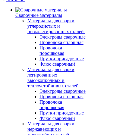
Сварочные материалы
Материалы для сварки
углеродистых и
низколегированных сталей
Электроды сварочные
Проволока сплошная
Проволока
порошковая
Прутки присадочные
Флюс сварочный
Материалы для сварки
легированных
высокопрочных и
теплоустойчивых сталей
Электроды сварочные
Проволока сплошная
Проволока
порошковая
Прутки присадочные
Флюс сварочный
Материалы для сварки
нержавеющих и
жаростойких сталей