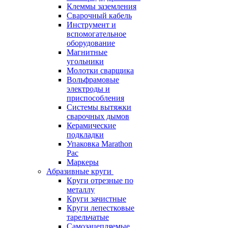
Клеммы заземления
Сварочный кабель
Инструмент и
вспомогательное
оборудование
Магнитные
угольники
Молотки сварщика
Вольфрамовые
электроды и
приспособления
Системы вытяжки
сварочных дымов
Керамические
подкладки
Упаковка Marathon
Pac
Маркеры
Абразивные круги
Круги отрезные по
металлу
Круги зачистные
Круги лепестковые
тарельчатые
Самозацепляемые