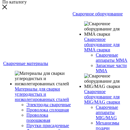
По каталогу
Сварочное оборудование
Сварочное
оборудование для
MMA сварки
Сварочные
аппараты MMA
Сварочные материалы
Запасные части
MMA
Материалы для сварки
Сварочное
углеродистых и
оборудование для
низколегированных сталей
MIG/MAG сварки
Электроды сварочные
Сварочные
Проволока сплошная
аппараты
Проволока
MIG/MAG
порошковая
Механизмы
Прутки присадочные
подачи