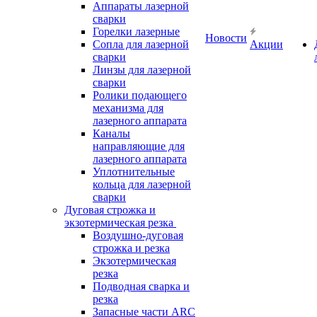
Аппараты лазерной
сварки
Горелки лазерные
Новости
Сопла для лазерной
Акции
сварки
Линзы для лазерной
сварки
Ролики подающего
механизма для
лазерного аппарата
Каналы
направляющие для
лазерного аппарата
Уплотнительные
кольца для лазерной
сварки
Дуговая строжка и
экзотермическая резка
Воздушно-дуговая
строжка и резка
Экзотермическая
резка
Подводная сварка и
резка
Запасные части ARC