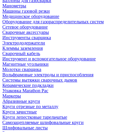
Баллоны для газосварки
Манометры
Машины газовой резки
Медицинское оборудование
Оборудование для газораспределительных систем
Сетевое оборудование
Сварочные аксессуары
Инструменты сварщика
Электрододержатели
Клеммы заземления
Сварочный кабель
Инструмент и вспомогательное оборудование
Магнитные угольники
Молотки сварщика
Вольфрамовые электроды и приспособления
Системы вытяжки сварочных дымов
Керамические подкладки
Упаковка Marathon Pac
Маркеры
Абразивные круги
Круги отрезные по металлу
Круги зачистные
Круги лепестковые тарельчатые
Самозацепляемые шлифовальные круги
Шлифовальные листы