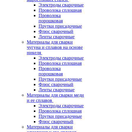
Электроды сварочные
Проволока сплошная
Проволока
порошковая
Прутки присадочные
Флюс сварочный
Ленты сварочные
Материалы для сварки
чугуна и сплавов на основе
никеля
Электроды сварочные
Проволока сплошная
Проволока
порошковая
Прутки присадочные
Флюс сварочный
Ленты сварочные
Материалы для сварки меди
и ее сплавов
Электроды сварочные
Проволока сплошная
Прутки присадочные
Флюс сварочный
Материалы для сварки