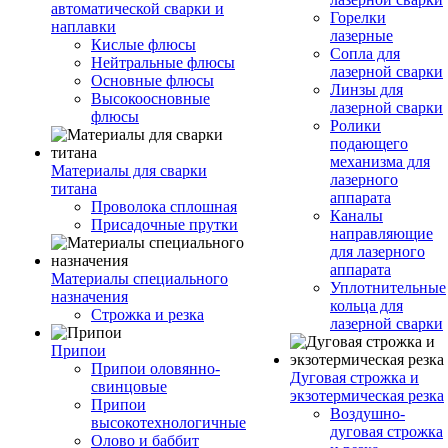
автоматической сварки и
Горелки
наплавки
лазерные
Кислые флюсы
Сопла для
Нейтральные флюсы
лазерной сварки
Основные флюсы
Линзы для
Высокоосновные
лазерной сварки
флюсы
Ролики
подающего
механизма для
Материалы для сварки
лазерного
титана
аппарата
Проволока сплошная
Каналы
Присадочные прутки
направляющие
для лазерного
аппарата
Материалы специального
Уплотнительные
назначения
кольца для
Строжка и резка
лазерной сварки
Припои
Припои оловянно-
Дуговая строжка и
свинцовые
экзотермическая резка
Припои
Воздушно-
высокотехнологичные
дуговая строжка
Олово и баббит