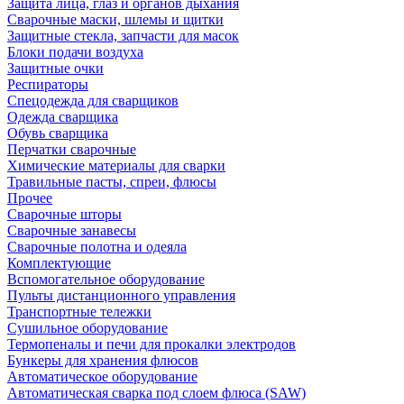
Защита лица, глаз и органов дыхания
Сварочные маски, шлемы и щитки
Защитные стекла, запчасти для масок
Блоки подачи воздуха
Защитные очки
Респираторы
Спецодежда для сварщиков
Одежда сварщика
Обувь сварщика
Перчатки сварочные
Химические материалы для сварки
Травильные пасты, спреи, флюсы
Прочее
Сварочные шторы
Сварочные занавесы
Сварочные полотна и одеяла
Комплектующие
Вспомогательное оборудование
Пульты дистанционного управления
Транспортные тележки
Сушильное оборудование
Термопеналы и печи для прокалки электродов
Бункеры для хранения флюсов
Автоматическое оборудование
Автоматическая сварка под слоем флюса (SAW)