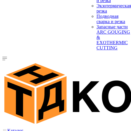
и резка
Экзотермическая
резка
Подводная
сварка и резка
Запасные части
ARC GOUGING
&
EXOTHERMIC
CUTTING
Каталог