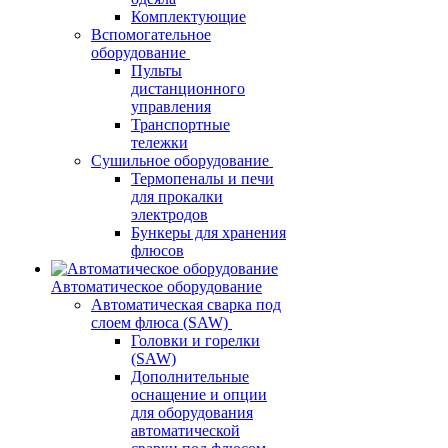
Комплектующие
Вспомогательное
оборудование
Пульты
дистанционного
управления
Транспортные
тележки
Сушильное оборудование
Термопеналы и печи
для прокалки
электродов
Бункеры для хранения
флюсов
Автоматическое оборудование
Автоматическая сварка под
слоем флюса (SAW)
Головки и горелки
(SAW)
Дополнительные
оснащение и опции
для оборудования
автоматической