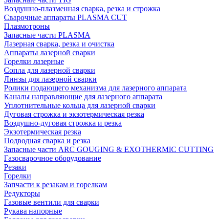
Воздушно-плазменная сварка, резка и строжка
Сварочные аппараты PLASMA CUT
Плазмотроны
Запасные части PLASMA
Лазерная сварка, резка и очистка
Аппараты лазерной сварки
Горелки лазерные
Сопла для лазерной сварки
Линзы для лазерной сварки
Ролики подающего механизма для лазерного аппарата
Каналы направляющие для лазерного аппарата
Уплотнительные кольца для лазерной сварки
Дуговая строжка и экзотермическая резка
Воздушно-дуговая строжка и резка
Экзотермическая резка
Подводная сварка и резка
Запасные части ARC GOUGING & EXOTHERMIC CUTTING
Газосварочное оборудование
Резаки
Горелки
Запчасти к резакам и горелкам
Редукторы
Газовые вентили для сварки
Рукава напорные