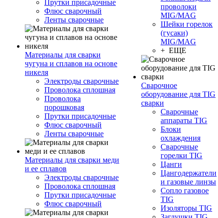
Прутки присадочные
проволоки
Флюс сварочный
MIG/MAG
Ленты сварочные
Шейки горелок
(гусаки)
MIG/MAG
+ ЕЩЕ
Материалы для сварки
чугуна и сплавов на основе
никеля
Электроды сварочные
Сварочное
Проволока сплошная
оборудование для TIG
Проволока
сварки
порошковая
Сварочные
Прутки присадочные
аппараты TIG
Флюс сварочный
Блоки
Ленты сварочные
охлаждения
Сварочные
горелки TIG
Материалы для сварки меди
Цанги
и ее сплавов
Цангодержатели
Электроды сварочные
и газовые линзы
Проволока сплошная
Сопло газовое
Прутки присадочные
TIG
Флюс сварочный
Изоляторы TIG
Заглушки TIG