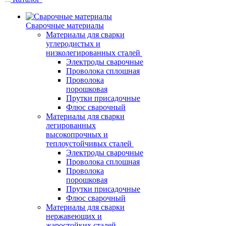
Сварочные материалы
Материалы для сварки
углеродистых и
низколегированных сталей
Электроды сварочные
Проволока сплошная
Проволока
порошковая
Прутки присадочные
Флюс сварочный
Материалы для сварки
легированных
высокопрочных и
теплоустойчивых сталей
Электроды сварочные
Проволока сплошная
Проволока
порошковая
Прутки присадочные
Флюс сварочный
Материалы для сварки
нержавеющих и
жаростойких сталей