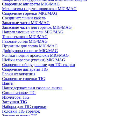
Сварочные аппараты MIG/MAG
Механизмы подачи проволоки MIG/MAG
Сварочные горелки MIG/MAG
Соединительный кабель
Запасные части MIG/MAG
Запасные части для горелок MIG/MAG
Направляющие каналы MIG/MAG
Токосъемники MIG/MAG
Газовые сопла MIG/MAG
Пружины для сопла MIG/MAG
Диффузоры газовые MIG/MAG
Ролики подачи проволоки MIG/MAG
Шейки горелок (гусаки) MIG/MAG
Сварочное оборудование для TIG сварки
Сварочные аппараты TIG
Блоки охлаждения
Сварочные горелки TIG
Цанги
Цангодержатели и газовые линзы
Сопло газовое TIG
Изоляторы TIG
Заглушки TIG
Наборы для TIG горелки
Головки TIG горелок
Запасные части TIG