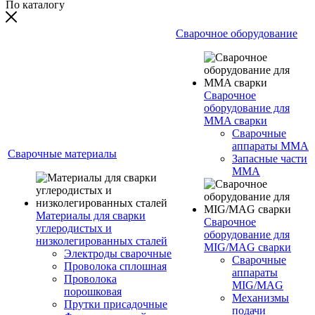
По каталогу
Сварочное оборудование
Сварочное
оборудование для
MMA сварки
Сварочные
аппараты MMA
Сварочные материалы
Запасные части
MMA
Материалы для сварки
Сварочное
углеродистых и
оборудование для
низколегированных сталей
MIG/MAG сварки
Электроды сварочные
Сварочные
Проволока сплошная
аппараты
Проволока
MIG/MAG
порошковая
Механизмы
Прутки присадочные
подачи