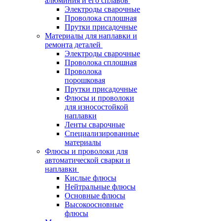
алюминия и его сплавов
Электроды сварочные
Проволока сплошная
Прутки присадочные
Материалы для наплавки и
ремонта деталей
Электроды сварочные
Проволока сплошная
Проволока
порошковая
Прутки присадочные
Флюсы и проволоки
для износостойкой
наплавки
Ленты сварочные
Специализированные
материалы
Флюсы и проволоки для
автоматической сварки и
наплавки
Кислые флюсы
Нейтральные флюсы
Основные флюсы
Высокоосновные
флюсы