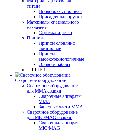
Материалы для сварки
титана
Проволока сплошная
Присадочные прутки
Материалы специального
назначения
Строжка и резка
Припои
Припои оловянно-
свинцовые
Припои
высокотехнологичные
Олово и баббит
+ ЕЩЕ 1
Сварочное оборудование
Сварочное оборудование
для MMA сварки
Сварочные аппараты
MMA
Запасные части MMA
Сварочное оборудование
для MIG/MAG сварки
Сварочные аппараты
MIG/MAG