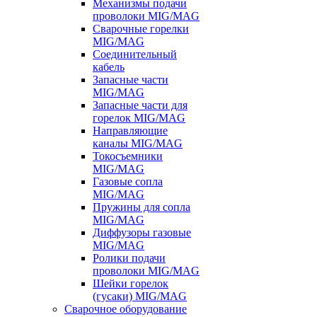
Механизмы подачи
проволоки MIG/MAG
Сварочные горелки
MIG/MAG
Соединительный
кабель
Запасные части
MIG/MAG
Запасные части для
горелок MIG/MAG
Направляющие
каналы MIG/MAG
Токосъемники
MIG/MAG
Газовые сопла
MIG/MAG
Пружины для сопла
MIG/MAG
Диффузоры газовые
MIG/MAG
Ролики подачи
проволоки MIG/MAG
Шейки горелок
(гусаки) MIG/MAG
Сварочное оборудование