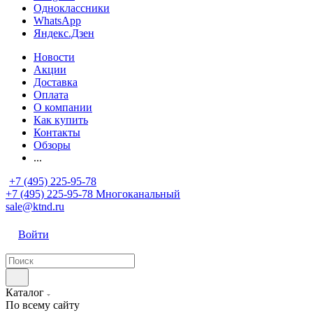
Одноклассники
WhatsApp
Яндекс.Дзен
Новости
Акции
Доставка
Оплата
О компании
Как купить
Контакты
Обзоры
...
+7 (495) 225-95-78
+7 (495) 225-95-78
Многоканальный
sale@ktnd.ru
Войти
Каталог
По всему сайту