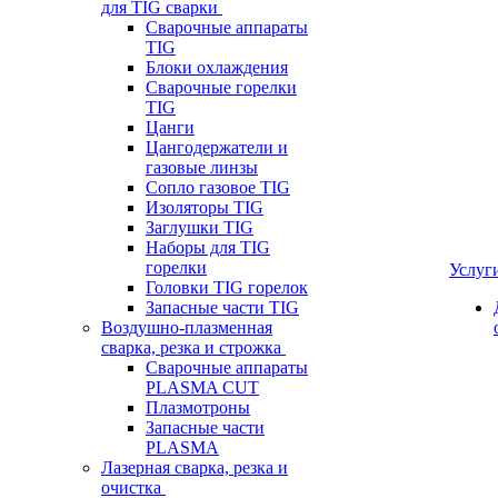
для TIG сварки
Сварочные аппараты
TIG
Блоки охлаждения
Сварочные горелки
TIG
Цанги
Цангодержатели и
газовые линзы
Сопло газовое TIG
Изоляторы TIG
Заглушки TIG
Наборы для TIG
горелки
Услуг
Головки TIG горелок
Запасные части TIG
Воздушно-плазменная
сварка, резка и строжка
Сварочные аппараты
PLASMA CUT
Плазмотроны
Запасные части
PLASMA
Лазерная сварка, резка и
очистка