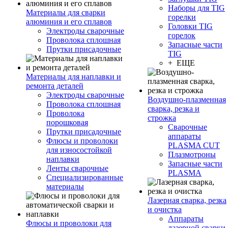
Наборы для TIG
Материалы для сварки
горелки
алюминия и его сплавов
Головки TIG
Электроды сварочные
горелок
Проволока сплошная
Запасные части
Прутки присадочные
TIG
+ ЕЩЕ
Материалы для наплавки и
ремонта деталей
Электроды сварочные
Воздушно-плазменная
Проволока сплошная
сварка, резка и
Проволока
строжка
порошковая
Сварочные
Прутки присадочные
аппараты
Флюсы и проволоки
PLASMA CUT
для износостойкой
Плазмотроны
наплавки
Запасные части
Ленты сварочные
PLASMA
Специализированные
материалы
Лазерная сварка, резка
и очистка
Аппараты
Флюсы и проволоки для
лазерной сварки