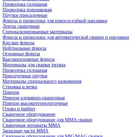
Проволока сплошная
Проволока порошковая
Прутки присадочные
Флюсы и проволоки для износостойкой наплавки
Ленты сварочные
Специализированные материалы
Флюсы и проволоки для автоматической сварки и наплавки
Кислые флюсы
Нейтральные флюсы
Основные флюсы
Высокоосновные флюсы
Материалы для сварки титана
Проволока сплошная
Присадочные прутки
Материалы специального назначения
Строжка и резка
Припои
Припои оловянно-свинцовые
Припои высокотехнологичные
Олово и баббит
Сварочное оборудование
Сварочное оборудование для MMA сварки
Сварочные аппараты MMA
Запасные части MMA
Сварочное оборудование для MIG/MAG сварки