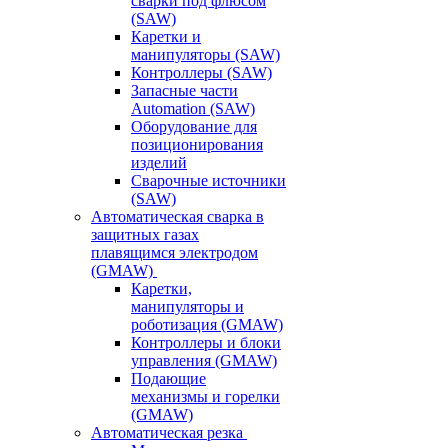
сварки под флюсом
(SAW)
Каретки и
манипуляторы (SAW)
Контроллеры (SAW)
Запасные части
Automation (SAW)
Оборудование для
позиционирования
изделий
Сварочные источники
(SAW)
Автоматическая сварка в
защитных газах
плавящимся электродом
(GMAW)
Каретки,
манипуляторы и
роботизация (GMAW)
Контроллеры и блоки
управления (GMAW)
Подающие
механизмы и горелки
(GMAW)
Автоматическая резка