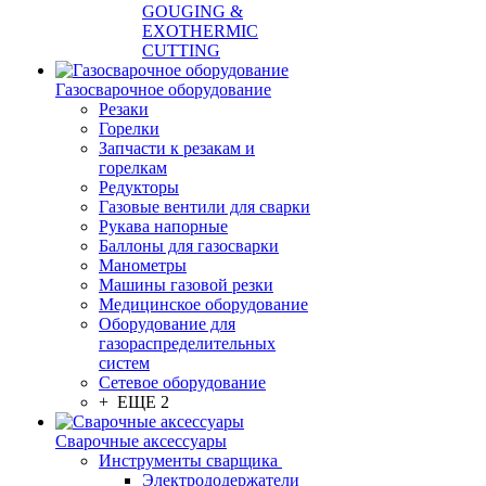
GOUGING &
EXOTHERMIC
CUTTING
Газосварочное оборудование
Резаки
Горелки
Запчасти к резакам и
горелкам
Редукторы
Газовые вентили для сварки
Рукава напорные
Баллоны для газосварки
Манометры
Машины газовой резки
Медицинское оборудование
Оборудование для
газораспределительных
систем
Сетевое оборудование
+ ЕЩЕ 2
Сварочные аксессуары
Инструменты сварщика
Электрододержатели