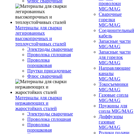
Флюс сварочный
проволоки
MIG/MAG
Сварочные
горелки
MIG/MAG
Материалы для сварки
Соединительны
легированных
кабель
высокопрочных и
Запасные части
теплоустойчивых сталей
MIG/MAG
Электроды сварочные
Запасные части
Проволока сплошная
для горелок
Проволока
MIG/MAG
порошковая
Направляющие
Прутки присадочные
каналы
Флюс сварочный
MIG/MAG
Токосъемники
MIG/MAG
Газовые сопла
Материалы для сварки
MIG/MAG
нержавеющих и
Пружины для
жаростойких сталей
сопла MIG/MAG
Электроды сварочные
Диффузоры
Проволока сплошная
газовые
Проволока
MIG/MAG
порошковая
Ролики подачи