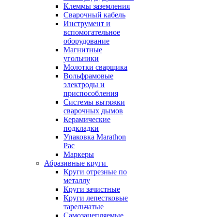
Клеммы заземления
Сварочный кабель
Инструмент и
вспомогательное
оборудование
Магнитные
угольники
Молотки сварщика
Вольфрамовые
электроды и
приспособления
Системы вытяжки
сварочных дымов
Керамические
подкладки
Упаковка Marathon
Pac
Маркеры
Абразивные круги
Круги отрезные по
металлу
Круги зачистные
Круги лепестковые
тарельчатые
Самозацепляемые