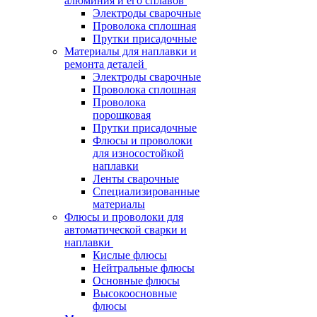
алюминия и его сплавов
Электроды сварочные
Проволока сплошная
Прутки присадочные
Материалы для наплавки и
ремонта деталей
Электроды сварочные
Проволока сплошная
Проволока
порошковая
Прутки присадочные
Флюсы и проволоки
для износостойкой
наплавки
Ленты сварочные
Специализированные
материалы
Флюсы и проволоки для
автоматической сварки и
наплавки
Кислые флюсы
Нейтральные флюсы
Основные флюсы
Высокоосновные
флюсы