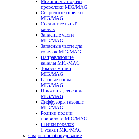
Механизмы подачи
проволоки MIG/MAG
Сварочные горелки
MIG/MAG
Соединительный
кабель
Запасные части
MIG/MAG
Запасные части для
горелок MIG/MAG
Направляющие
каналы MIG/MAG
Токосъемники
MIG/MAG
Газовые сопла
MIG/MAG
Пружины для сопла
MIG/MAG
Диффузоры газовые
MIG/MAG
Ролики подачи
проволоки MIG/MAG
Шейки горелок
(гусаки) MIG/MAG
Сварочное оборудование