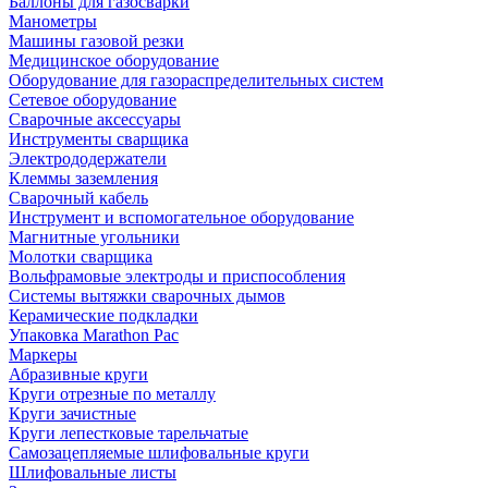
Баллоны для газосварки
Манометры
Машины газовой резки
Медицинское оборудование
Оборудование для газораспределительных систем
Сетевое оборудование
Сварочные аксессуары
Инструменты сварщика
Электрододержатели
Клеммы заземления
Сварочный кабель
Инструмент и вспомогательное оборудование
Магнитные угольники
Молотки сварщика
Вольфрамовые электроды и приспособления
Системы вытяжки сварочных дымов
Керамические подкладки
Упаковка Marathon Pac
Маркеры
Абразивные круги
Круги отрезные по металлу
Круги зачистные
Круги лепестковые тарельчатые
Самозацепляемые шлифовальные круги
Шлифовальные листы