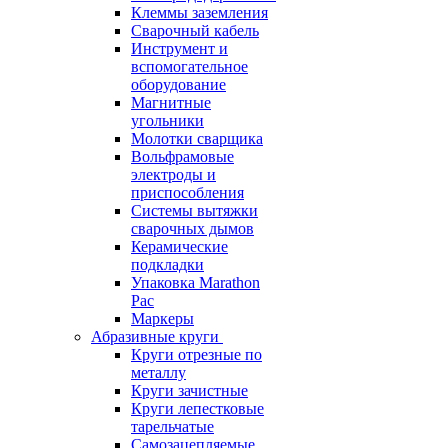
Клеммы заземления
Сварочный кабель
Инструмент и
вспомогательное
оборудование
Магнитные
угольники
Молотки сварщика
Вольфрамовые
электроды и
приспособления
Системы вытяжки
сварочных дымов
Керамические
подкладки
Упаковка Marathon
Pac
Маркеры
Абразивные круги
Круги отрезные по
металлу
Круги зачистные
Круги лепестковые
тарельчатые
Самозацепляемые