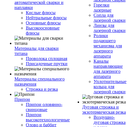
автоматической сварки и
Горелки
наплавки
лазерные
Кислые флюсы
Сопла для
Нейтральные флюсы
лазерной сварки
Основные флюсы
Линзы для
Высокоосновные
лазерной сварки
флюсы
Ролики
подающего
механизма для
Материалы для сварки
лазерного
титана
аппарата
Проволока сплошная
Каналы
Присадочные прутки
направляющие
для лазерного
аппарата
Материалы специального
Уплотнительные
назначения
кольца для
Строжка и резка
лазерной сварки
Припои
Припои оловянно-
Дуговая строжка и
свинцовые
экзотермическая резка
Припои
Воздушно-
высокотехнологичные
дуговая строжка
Олово и баббит