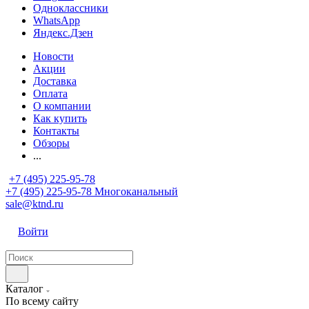
Одноклассники
WhatsApp
Яндекс.Дзен
Новости
Акции
Доставка
Оплата
О компании
Как купить
Контакты
Обзоры
...
+7 (495) 225-95-78
+7 (495) 225-95-78
Многоканальный
sale@ktnd.ru
Войти
Каталог
По всему сайту