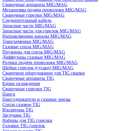
Сварочные аппараты MIG/MAG
Механизмы подачи проволоки MIG/MAG
Сварочные горелки MIG/MAG
Соединительный кабель
Запасные части MIG/MAG
Запасные части для горелок MIG/MAG
Направляющие каналы MIG/MAG
Токосъемники MIG/MAG
Газовые сопла MIG/MAG
Пружины для сопла MIG/MAG
Диффузоры газовые MIG/MAG
Ролики подачи проволоки MIG/MAG
Шейки горелок (гусаки) MIG/MAG
Сварочное оборудование для TIG сварки
Сварочные аппараты TIG
Блоки охлаждения
Сварочные горелки TIG
Цанги
Цангодержатели и газовые линзы
Сопло газовое TIG
Изоляторы TIG
Заглушки TIG
Наборы для TIG горелки
Головки TIG горелок
Запасные части TIG