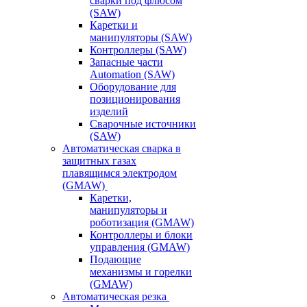
сварки под флюсом
(SAW)
Каретки и
манипуляторы (SAW)
Контроллеры (SAW)
Запасные части
Automation (SAW)
Оборудование для
позиционирования
изделий
Сварочные источники
(SAW)
Автоматическая сварка в
защитных газах
плавящимся электродом
(GMAW)
Каретки,
манипуляторы и
роботизация (GMAW)
Контроллеры и блоки
управления (GMAW)
Подающие
механизмы и горелки
(GMAW)
Автоматическая резка