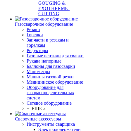
GOUGING &
EXOTHERMIC
CUTTING
Газосварочное оборудование
Резаки
Горелки
Запчасти к резакам и
горелкам
Редукторы
Газовые вентили для сварки
Рукава напорные
Баллоны для газосварки
Манометры
Машины газовой резки
Медицинское оборудование
Оборудование для
газораспределительных
систем
Сетевое оборудование
+ ЕЩЕ 2
Сварочные аксессуары
Инструменты сварщика
Электрододержатели