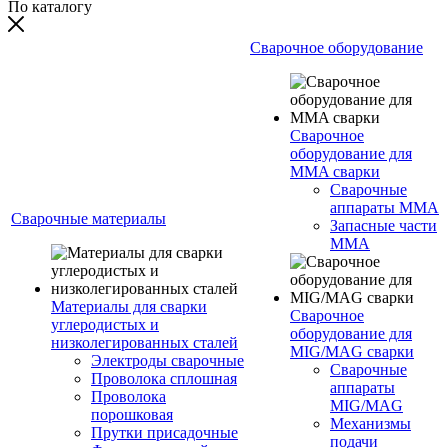
По каталогу
Сварочное оборудование
Сварочное
оборудование для
MMA сварки
Сварочные
аппараты MMA
Сварочные материалы
Запасные части
MMA
Материалы для сварки
Сварочное
углеродистых и
оборудование для
низколегированных сталей
MIG/MAG сварки
Электроды сварочные
Сварочные
Проволока сплошная
аппараты
Проволока
MIG/MAG
порошковая
Механизмы
Прутки присадочные
подачи