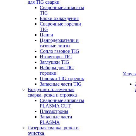
для TIG сварки
Сварочные аппараты
TIG
Блоки охлаждения
Сварочные горелки
TIG
Цанги
Цангодержатели и
газовые линзы
Сопло газовое TIG
Изоляторы TIG
Заглушки TIG
Наборы для TIG
горелки
Услуг
Головки TIG горелок
Запасные части TIG
Воздушно-плазменная
сварка, резка и строжка
Сварочные аппараты
PLASMA CUT
Плазмотроны
Запасные части
PLASMA
Лазерная сварка, резка и
очистка