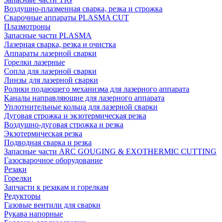
Воздушно-плазменная сварка, резка и строжка
Сварочные аппараты PLASMA CUT
Плазмотроны
Запасные части PLASMA
Лазерная сварка, резка и очистка
Аппараты лазерной сварки
Горелки лазерные
Сопла для лазерной сварки
Линзы для лазерной сварки
Ролики подающего механизма для лазерного аппарата
Каналы направляющие для лазерного аппарата
Уплотнительные кольца для лазерной сварки
Дуговая строжка и экзотермическая резка
Воздушно-дуговая строжка и резка
Экзотермическая резка
Подводная сварка и резка
Запасные части ARC GOUGING & EXOTHERMIC CUTTING
Газосварочное оборудование
Резаки
Горелки
Запчасти к резакам и горелкам
Редукторы
Газовые вентили для сварки
Рукава напорные