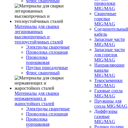
Флюс сварочный
проволоки
MIG/MAG
Сварочные
горелки
MIG/MAG
Материалы для сварки
Соединительны
легированных
кабель
высокопрочных и
Запасные части
теплоустойчивых сталей
MIG/MAG
Электроды сварочные
Запасные части
Проволока сплошная
для горелок
Проволока
MIG/MAG
порошковая
Направляющие
Прутки присадочные
каналы
Флюс сварочный
MIG/MAG
Токосъемники
MIG/MAG
Газовые сопла
Материалы для сварки
MIG/MAG
нержавеющих и
Пружины для
жаростойких сталей
сопла MIG/MAG
Электроды сварочные
Диффузоры
Проволока сплошная
газовые
Проволока
MIG/MAG
порошковая
Ролики подачи