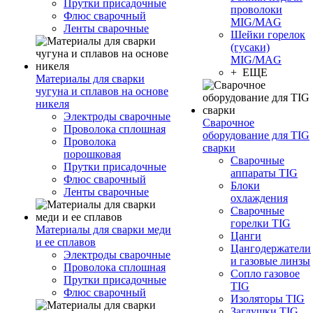
Прутки присадочные
проволоки
Флюс сварочный
MIG/MAG
Ленты сварочные
Шейки горелок
(гусаки)
MIG/MAG
+ ЕЩЕ
Материалы для сварки
чугуна и сплавов на основе
никеля
Электроды сварочные
Сварочное
Проволока сплошная
оборудование для TIG
Проволока
сварки
порошковая
Сварочные
Прутки присадочные
аппараты TIG
Флюс сварочный
Блоки
Ленты сварочные
охлаждения
Сварочные
горелки TIG
Материалы для сварки меди
Цанги
и ее сплавов
Цангодержатели
Электроды сварочные
и газовые линзы
Проволока сплошная
Сопло газовое
Прутки присадочные
TIG
Флюс сварочный
Изоляторы TIG
Заглушки TIG