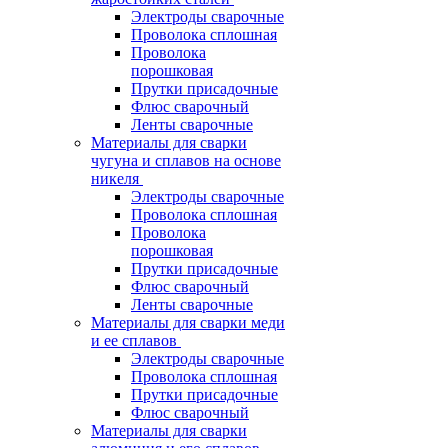
Электроды сварочные
Проволока сплошная
Проволока
порошковая
Прутки присадочные
Флюс сварочный
Ленты сварочные
Материалы для сварки
чугуна и сплавов на основе
никеля
Электроды сварочные
Проволока сплошная
Проволока
порошковая
Прутки присадочные
Флюс сварочный
Ленты сварочные
Материалы для сварки меди
и ее сплавов
Электроды сварочные
Проволока сплошная
Прутки присадочные
Флюс сварочный
Материалы для сварки