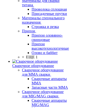
Материалы для сварки
титана
Проволока сплошная
Присадочные прутки
Материалы специального
назначения
Строжка и резка
Припои
Припои оловянно-
свинцовые
Припои
высокотехнологичные
Олово и баббит
+ ЕЩЕ 1
Сварочное оборудование
Сварочное оборудование
для MMA сварки
Сварочные аппараты
MMA
Запасные части MMA
Сварочное оборудование
для MIG/MAG сварки
Сварочные аппараты
MIG/MAG