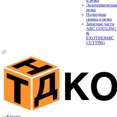
и резка
Экзотермическая
резка
Подводная
сварка и резка
Запасные части
ARC GOUGING
&
EXOTHERMIC
CUTTING
Каталог