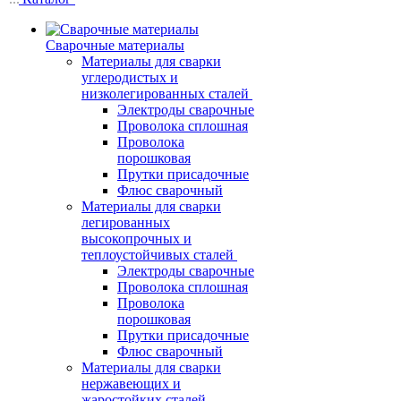
Сварочные материалы
Материалы для сварки
углеродистых и
низколегированных сталей
Электроды сварочные
Проволока сплошная
Проволока
порошковая
Прутки присадочные
Флюс сварочный
Материалы для сварки
легированных
высокопрочных и
теплоустойчивых сталей
Электроды сварочные
Проволока сплошная
Проволока
порошковая
Прутки присадочные
Флюс сварочный
Материалы для сварки
нержавеющих и
жаростойких сталей