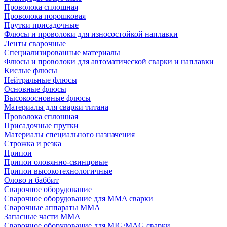
Проволока сплошная
Проволока порошковая
Прутки присадочные
Флюсы и проволоки для износостойкой наплавки
Ленты сварочные
Специализированные материалы
Флюсы и проволоки для автоматической сварки и наплавки
Кислые флюсы
Нейтральные флюсы
Основные флюсы
Высокоосновные флюсы
Материалы для сварки титана
Проволока сплошная
Присадочные прутки
Материалы специального назначения
Строжка и резка
Припои
Припои оловянно-свинцовые
Припои высокотехнологичные
Олово и баббит
Сварочное оборудование
Сварочное оборудование для MMA сварки
Сварочные аппараты MMA
Запасные части MMA
Сварочное оборудование для MIG/MAG сварки