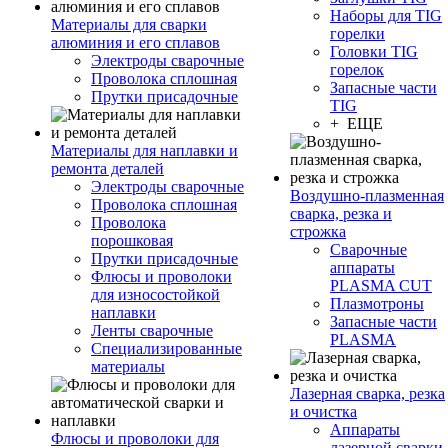
Наборы для TIG
Материалы для сварки
горелки
алюминия и его сплавов
Головки TIG
Электроды сварочные
горелок
Проволока сплошная
Запасные части
Прутки присадочные
TIG
+ ЕЩЕ
Материалы для наплавки и
ремонта деталей
Электроды сварочные
Воздушно-плазменная
Проволока сплошная
сварка, резка и
Проволока
строжка
порошковая
Сварочные
Прутки присадочные
аппараты
Флюсы и проволоки
PLASMA CUT
для износостойкой
Плазмотроны
наплавки
Запасные части
Ленты сварочные
PLASMA
Специализированные
материалы
Лазерная сварка, резка
и очистка
Аппараты
Флюсы и проволоки для
лазерной сварки