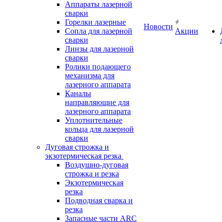
Аппараты лазерной
сварки
Горелки лазерные
Новости
Сопла для лазерной
Акции
сварки
Линзы для лазерной
сварки
Ролики подающего
механизма для
лазерного аппарата
Каналы
направляющие для
лазерного аппарата
Уплотнительные
кольца для лазерной
сварки
Дуговая строжка и
экзотермическая резка
Воздушно-дуговая
строжка и резка
Экзотермическая
резка
Подводная сварка и
резка
Запасные части ARC