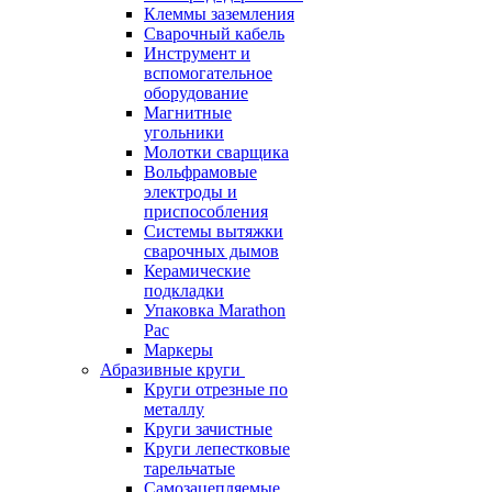
Клеммы заземления
Сварочный кабель
Инструмент и
вспомогательное
оборудование
Магнитные
угольники
Молотки сварщика
Вольфрамовые
электроды и
приспособления
Системы вытяжки
сварочных дымов
Керамические
подкладки
Упаковка Marathon
Pac
Маркеры
Абразивные круги
Круги отрезные по
металлу
Круги зачистные
Круги лепестковые
тарельчатые
Самозацепляемые