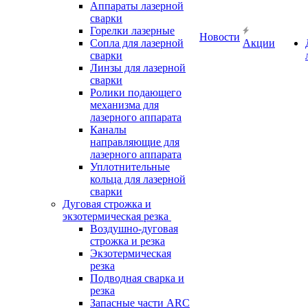
Аппараты лазерной
сварки
Горелки лазерные
Новости
Сопла для лазерной
Акции
сварки
Линзы для лазерной
сварки
Ролики подающего
механизма для
лазерного аппарата
Каналы
направляющие для
лазерного аппарата
Уплотнительные
кольца для лазерной
сварки
Дуговая строжка и
экзотермическая резка
Воздушно-дуговая
строжка и резка
Экзотермическая
резка
Подводная сварка и
резка
Запасные части ARC