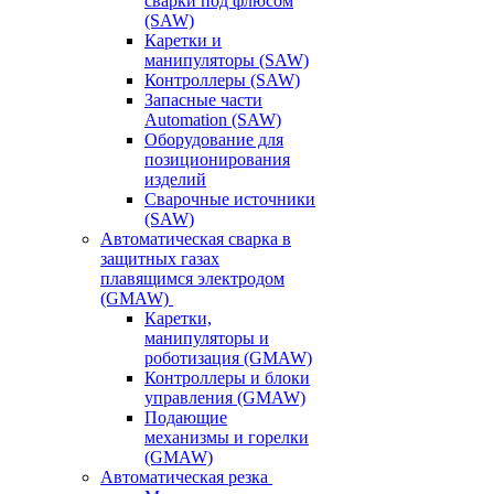
сварки под флюсом
(SAW)
Каретки и
манипуляторы (SAW)
Контроллеры (SAW)
Запасные части
Automation (SAW)
Оборудование для
позиционирования
изделий
Сварочные источники
(SAW)
Автоматическая сварка в
защитных газах
плавящимся электродом
(GMAW)
Каретки,
манипуляторы и
роботизация (GMAW)
Контроллеры и блоки
управления (GMAW)
Подающие
механизмы и горелки
(GMAW)
Автоматическая резка