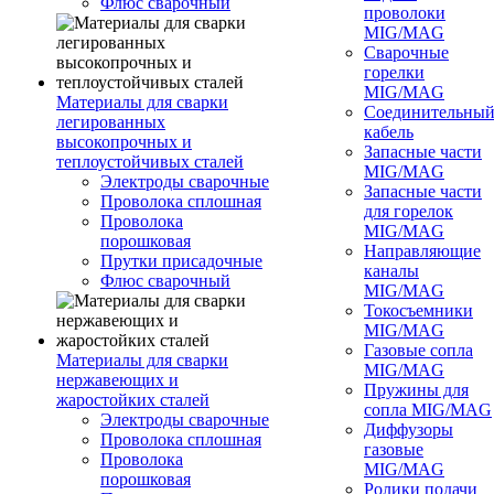
Флюс сварочный
проволоки
MIG/MAG
Сварочные
горелки
MIG/MAG
Материалы для сварки
Соединительны
легированных
кабель
высокопрочных и
Запасные части
теплоустойчивых сталей
MIG/MAG
Электроды сварочные
Запасные части
Проволока сплошная
для горелок
Проволока
MIG/MAG
порошковая
Направляющие
Прутки присадочные
каналы
Флюс сварочный
MIG/MAG
Токосъемники
MIG/MAG
Газовые сопла
Материалы для сварки
MIG/MAG
нержавеющих и
Пружины для
жаростойких сталей
сопла MIG/MAG
Электроды сварочные
Диффузоры
Проволока сплошная
газовые
Проволока
MIG/MAG
порошковая
Ролики подачи