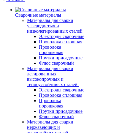
Сварочные материалы
Материалы для сварки
углеродистых и
низколегированных сталей
Электроды сварочные
Проволока сплошная
Проволока
порошковая
Прутки присадочные
Флюс сварочный
Материалы для сварки
легированных
высокопрочных и
теплоустойчивых сталей
Электроды сварочные
Проволока сплошная
Проволока
порошковая
Прутки присадочные
Флюс сварочный
Материалы для сварки
нержавеющих и
жаростойких сталей