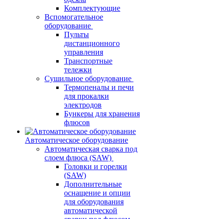
Комплектующие
Вспомогательное
оборудование
Пульты
дистанционного
управления
Транспортные
тележки
Сушильное оборудование
Термопеналы и печи
для прокалки
электродов
Бункеры для хранения
флюсов
Автоматическое оборудование
Автоматическая сварка под
слоем флюса (SAW)
Головки и горелки
(SAW)
Дополнительные
оснащение и опции
для оборудования
автоматической