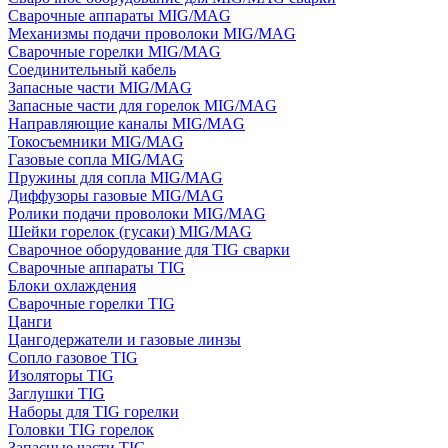
Сварочные аппараты MIG/MAG
Механизмы подачи проволоки MIG/MAG
Сварочные горелки MIG/MAG
Соединительный кабель
Запасные части MIG/MAG
Запасные части для горелок MIG/MAG
Направляющие каналы MIG/MAG
Токосъемники MIG/MAG
Газовые сопла MIG/MAG
Пружины для сопла MIG/MAG
Диффузоры газовые MIG/MAG
Ролики подачи проволоки MIG/MAG
Шейки горелок (гусаки) MIG/MAG
Сварочное оборудование для TIG сварки
Сварочные аппараты TIG
Блоки охлаждения
Сварочные горелки TIG
Цанги
Цангодержатели и газовые линзы
Сопло газовое TIG
Изоляторы TIG
Заглушки TIG
Наборы для TIG горелки
Головки TIG горелок
Запасные части TIG