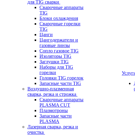
для TIG сварки
Сварочные аппараты
TIG
Блоки охлаждения
Сварочные горелки
TIG
Цанги
Цангодержатели и
газовые линзы
Сопло газовое TIG
Изоляторы TIG
Заглушки TIG
Наборы для TIG
горелки
Услуг
Головки TIG горелок
Запасные части TIG
Воздушно-плазменная
сварка, резка и строжка
Сварочные аппараты
PLASMA CUT
Плазмотроны
Запасные части
PLASMA
Лазерная сварка, резка и
очистка