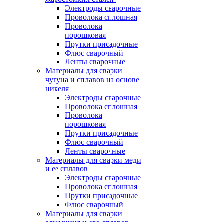
Электроды сварочные
Проволока сплошная
Проволока
порошковая
Прутки присадочные
Флюс сварочный
Ленты сварочные
Материалы для сварки
чугуна и сплавов на основе
никеля
Электроды сварочные
Проволока сплошная
Проволока
порошковая
Прутки присадочные
Флюс сварочный
Ленты сварочные
Материалы для сварки меди
и ее сплавов
Электроды сварочные
Проволока сплошная
Прутки присадочные
Флюс сварочный
Материалы для сварки