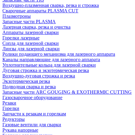
Воздушно-плазменная сварка, резка и строжка
Сварочные аппараты PLASMA CUT
Плазмотроны
Запасные части PLASMA
Лазерная сварка, резка и очистка
Аппараты лазерной сварки
Горелки лазерные
Сопла для лазерной сварки
Линзы для лазерной сварки
Ролики подающего механизма для лазерного аппарата
Каналы направляющие для лазерного аппарата
Уплотнительные кольца для лазерной сварки
Дуговая строжка и экзотермическая резка
Воздушно-дуговая строжка и резка
Экзотермическая резка
Подводная сварка и резка
Запасные части ARC GOUGING & EXOTHERMIC CUTTING
Газосварочное оборудование
Резаки
Горелки
Запчасти к резакам и горелкам
Редукторы
Газовые вентили для сварки
Рукава напорные