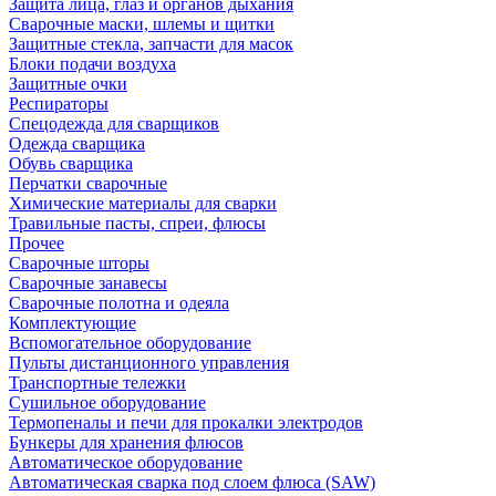
Защита лица, глаз и органов дыхания
Сварочные маски, шлемы и щитки
Защитные стекла, запчасти для масок
Блоки подачи воздуха
Защитные очки
Респираторы
Спецодежда для сварщиков
Одежда сварщика
Обувь сварщика
Перчатки сварочные
Химические материалы для сварки
Травильные пасты, спреи, флюсы
Прочее
Сварочные шторы
Сварочные занавесы
Сварочные полотна и одеяла
Комплектующие
Вспомогательное оборудование
Пульты дистанционного управления
Транспортные тележки
Сушильное оборудование
Термопеналы и печи для прокалки электродов
Бункеры для хранения флюсов
Автоматическое оборудование
Автоматическая сварка под слоем флюса (SAW)