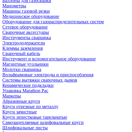
Баллоны для газосварки
Манометры
Машины газовой резки
Медицинское оборудование
Оборудование для газораспределительных систем
Сетевое оборудование
Сварочные аксессуары
Инструменты сварщика
Электрододержатели
Клеммы заземления
Сварочный кабель
Инструмент и вспомогательное оборудование
Магнитные угольники
Молотки сварщика
Вольфрамовые электроды и приспособления
Системы вытяжки сварочных дымов
Керамические подкладки
Упаковка Marathon Pac
Маркеры
Абразивные круги
Круги отрезные по металлу
Круги зачистные
Круги лепестковые тарельчатые
Самозацепляемые шлифовальные круги
Шлифовальные листы