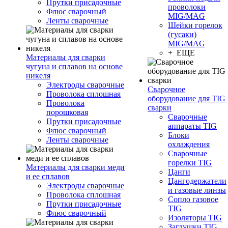
Прутки присадочные
проволоки
Флюс сварочный
MIG/MAG
Ленты сварочные
Шейки горелок
(гусаки)
MIG/MAG
+ ЕЩЕ
Материалы для сварки
чугуна и сплавов на основе
никеля
Электроды сварочные
Сварочное
Проволока сплошная
оборудование для TIG
Проволока
сварки
порошковая
Сварочные
Прутки присадочные
аппараты TIG
Флюс сварочный
Блоки
Ленты сварочные
охлаждения
Сварочные
горелки TIG
Материалы для сварки меди
Цанги
и ее сплавов
Цангодержатели
Электроды сварочные
и газовые линзы
Проволока сплошная
Сопло газовое
Прутки присадочные
TIG
Флюс сварочный
Изоляторы TIG
Заглушки TIG