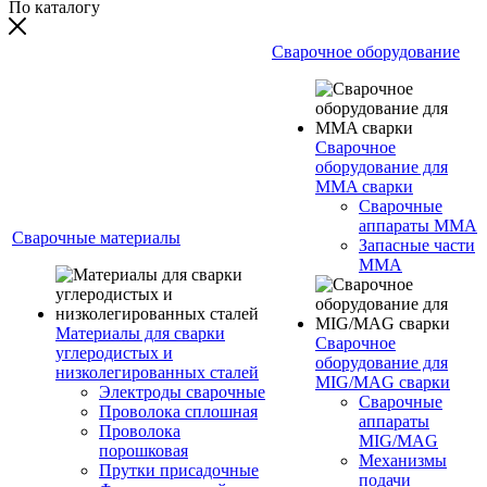
По каталогу
Сварочное оборудование
Сварочное
оборудование для
MMA сварки
Сварочные
аппараты MMA
Сварочные материалы
Запасные части
MMA
Материалы для сварки
Сварочное
углеродистых и
оборудование для
низколегированных сталей
MIG/MAG сварки
Электроды сварочные
Сварочные
Проволока сплошная
аппараты
Проволока
MIG/MAG
порошковая
Механизмы
Прутки присадочные
подачи