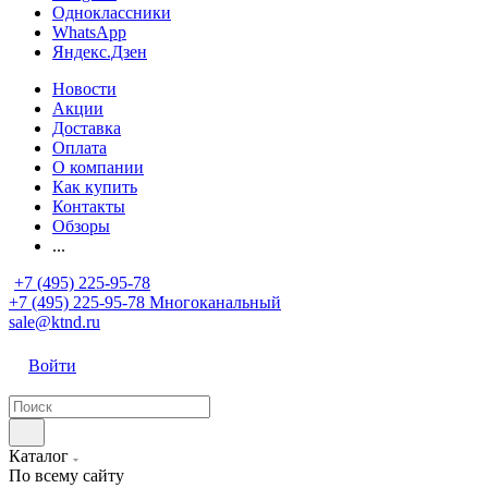
Одноклассники
WhatsApp
Яндекс.Дзен
Новости
Акции
Доставка
Оплата
О компании
Как купить
Контакты
Обзоры
...
+7 (495) 225-95-78
+7 (495) 225-95-78
Многоканальный
sale@ktnd.ru
Войти
Каталог
По всему сайту