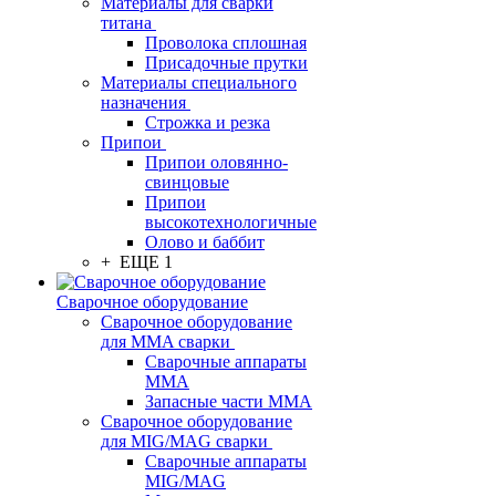
Материалы для сварки
титана
Проволока сплошная
Присадочные прутки
Материалы специального
назначения
Строжка и резка
Припои
Припои оловянно-
свинцовые
Припои
высокотехнологичные
Олово и баббит
+ ЕЩЕ 1
Сварочное оборудование
Сварочное оборудование
для MMA сварки
Сварочные аппараты
MMA
Запасные части MMA
Сварочное оборудование
для MIG/MAG сварки
Сварочные аппараты
MIG/MAG