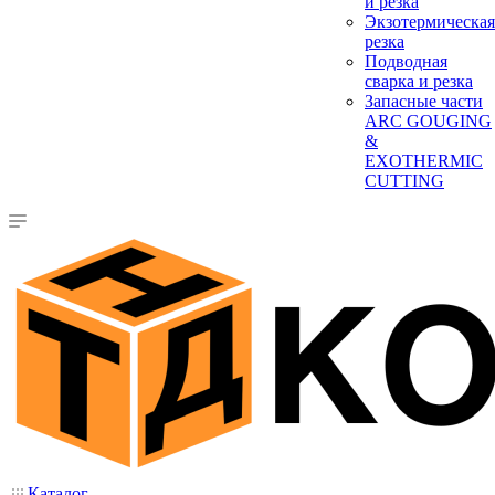
и резка
Экзотермическая
резка
Подводная
сварка и резка
Запасные части
ARC GOUGING
&
EXOTHERMIC
CUTTING
Каталог