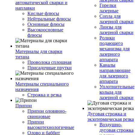
автоматической сварки и
Горелки
наплавки
лазерные
Кислые флюсы
Сопла для
Нейтральные флюсы
лазерной сварки
Основные флюсы
Линзы для
Высокоосновные
лазерной сварки
флюсы
Ролики
подающего
механизма для
Материалы для сварки
лазерного
титана
аппарата
Проволока сплошная
Каналы
Присадочные прутки
направляющие
для лазерного
аппарата
Материалы специального
Уплотнительные
назначения
кольца для
Строжка и резка
лазерной сварки
Припои
Припои оловянно-
Дуговая строжка и
свинцовые
экзотермическая резка
Припои
Воздушно-
высокотехнологичные
дуговая строжка
Олово и баббит