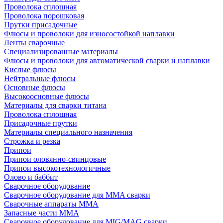
Проволока сплошная
Проволока порошковая
Прутки присадочные
Флюсы и проволоки для износостойкой наплавки
Ленты сварочные
Специализированные материалы
Флюсы и проволоки для автоматической сварки и наплавки
Кислые флюсы
Нейтральные флюсы
Основные флюсы
Высокоосновные флюсы
Материалы для сварки титана
Проволока сплошная
Присадочные прутки
Материалы специального назначения
Строжка и резка
Припои
Припои оловянно-свинцовые
Припои высокотехнологичные
Олово и баббит
Сварочное оборудование
Сварочное оборудование для MMA сварки
Сварочные аппараты MMA
Запасные части MMA
Сварочное оборудование для MIG/MAG сварки