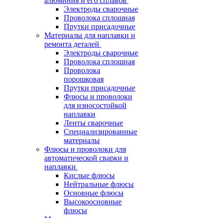
алюминия и его сплавов
Электроды сварочные
Проволока сплошная
Прутки присадочные
Материалы для наплавки и
ремонта деталей
Электроды сварочные
Проволока сплошная
Проволока
порошковая
Прутки присадочные
Флюсы и проволоки
для износостойкой
наплавки
Ленты сварочные
Специализированные
материалы
Флюсы и проволоки для
автоматической сварки и
наплавки
Кислые флюсы
Нейтральные флюсы
Основные флюсы
Высокоосновные
флюсы