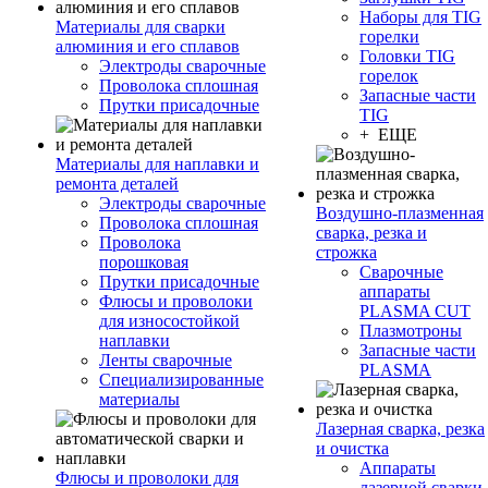
Наборы для TIG
Материалы для сварки
горелки
алюминия и его сплавов
Головки TIG
Электроды сварочные
горелок
Проволока сплошная
Запасные части
Прутки присадочные
TIG
+ ЕЩЕ
Материалы для наплавки и
ремонта деталей
Электроды сварочные
Воздушно-плазменная
Проволока сплошная
сварка, резка и
Проволока
строжка
порошковая
Сварочные
Прутки присадочные
аппараты
Флюсы и проволоки
PLASMA CUT
для износостойкой
Плазмотроны
наплавки
Запасные части
Ленты сварочные
PLASMA
Специализированные
материалы
Лазерная сварка, резка
и очистка
Аппараты
Флюсы и проволоки для
лазерной сварки