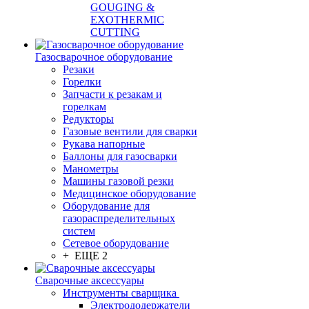
GOUGING &
EXOTHERMIC
CUTTING
Газосварочное оборудование
Резаки
Горелки
Запчасти к резакам и
горелкам
Редукторы
Газовые вентили для сварки
Рукава напорные
Баллоны для газосварки
Манометры
Машины газовой резки
Медицинское оборудование
Оборудование для
газораспределительных
систем
Сетевое оборудование
+ ЕЩЕ 2
Сварочные аксессуары
Инструменты сварщика
Электрододержатели