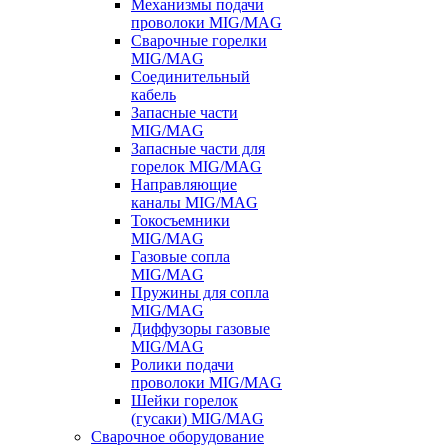
Механизмы подачи
проволоки MIG/MAG
Сварочные горелки
MIG/MAG
Соединительный
кабель
Запасные части
MIG/MAG
Запасные части для
горелок MIG/MAG
Направляющие
каналы MIG/MAG
Токосъемники
MIG/MAG
Газовые сопла
MIG/MAG
Пружины для сопла
MIG/MAG
Диффузоры газовые
MIG/MAG
Ролики подачи
проволоки MIG/MAG
Шейки горелок
(гусаки) MIG/MAG
Сварочное оборудование