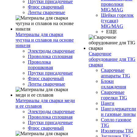
Прутки присадочные
проволоки
Флюс сварочный
MIG/MAG
Ленты сварочные
Шейки горелок
(гусаки)
MIG/MAG
+ ЕЩЕ
Материалы для сварки
чугуна и сплавов на основе
никеля
Электроды сварочные
Сварочное
Проволока сплошная
оборудование для TIG
Проволока
сварки
порошковая
Сварочные
Прутки присадочные
аппараты TIG
Флюс сварочный
Блоки
Ленты сварочные
охлаждения
Сварочные
горелки TIG
Материалы для сварки меди
Цанги
и ее сплавов
Цангодержатели
Электроды сварочные
и газовые линзы
Проволока сплошная
Сопло газовое
Прутки присадочные
TIG
Флюс сварочный
Изоляторы TIG
Заглушки TIG