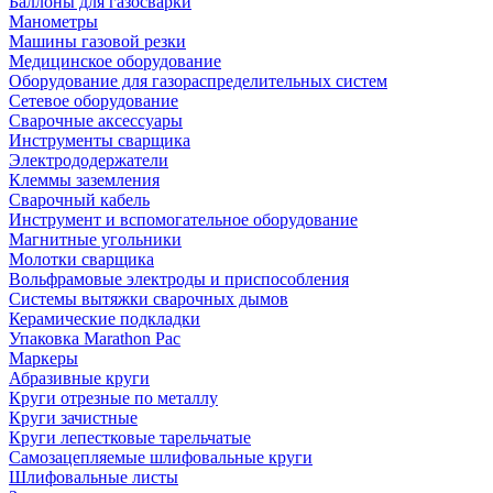
Баллоны для газосварки
Манометры
Машины газовой резки
Медицинское оборудование
Оборудование для газораспределительных систем
Сетевое оборудование
Сварочные аксессуары
Инструменты сварщика
Электрододержатели
Клеммы заземления
Сварочный кабель
Инструмент и вспомогательное оборудование
Магнитные угольники
Молотки сварщика
Вольфрамовые электроды и приспособления
Системы вытяжки сварочных дымов
Керамические подкладки
Упаковка Marathon Pac
Маркеры
Абразивные круги
Круги отрезные по металлу
Круги зачистные
Круги лепестковые тарельчатые
Самозацепляемые шлифовальные круги
Шлифовальные листы