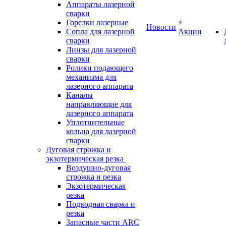
Аппараты лазерной
сварки
Горелки лазерные
Новости
Сопла для лазерной
Акции
сварки
Линзы для лазерной
сварки
Ролики подающего
механизма для
лазерного аппарата
Каналы
направляющие для
лазерного аппарата
Уплотнительные
кольца для лазерной
сварки
Дуговая строжка и
экзотермическая резка
Воздушно-дуговая
строжка и резка
Экзотермическая
резка
Подводная сварка и
резка
Запасные части ARC