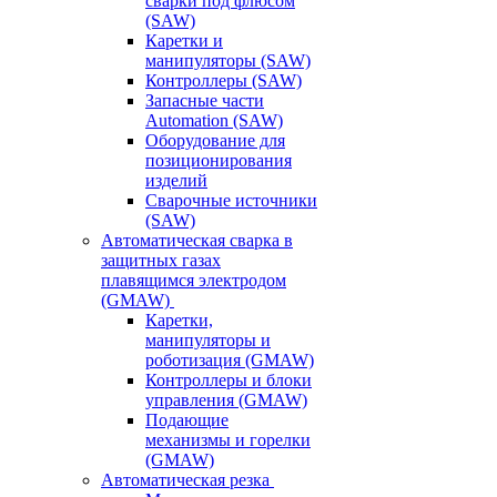
сварки под флюсом
(SAW)
Каретки и
манипуляторы (SAW)
Контроллеры (SAW)
Запасные части
Automation (SAW)
Оборудование для
позиционирования
изделий
Сварочные источники
(SAW)
Автоматическая сварка в
защитных газах
плавящимся электродом
(GMAW)
Каретки,
манипуляторы и
роботизация (GMAW)
Контроллеры и блоки
управления (GMAW)
Подающие
механизмы и горелки
(GMAW)
Автоматическая резка