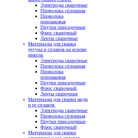
Электроды сварочные
Проволока сплошная
Проволока
порошковая
Прутки присадочные
Флюс сварочный
Ленты сварочные
Материалы для сварки
чугуна и сплавов на основе
никеля
Электроды сварочные
Проволока сплошная
Проволока
порошковая
Прутки присадочные
Флюс сварочный
Ленты сварочные
Материалы для сварки меди
и ее сплавов
Электроды сварочные
Проволока сплошная
Прутки присадочные
Флюс сварочный
Материалы для сварки