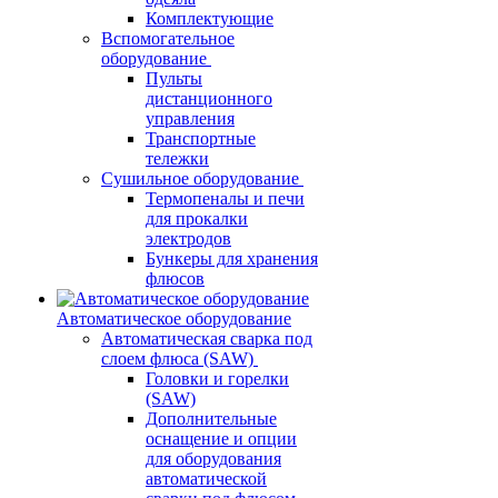
Комплектующие
Вспомогательное
оборудование
Пульты
дистанционного
управления
Транспортные
тележки
Сушильное оборудование
Термопеналы и печи
для прокалки
электродов
Бункеры для хранения
флюсов
Автоматическое оборудование
Автоматическая сварка под
слоем флюса (SAW)
Головки и горелки
(SAW)
Дополнительные
оснащение и опции
для оборудования
автоматической