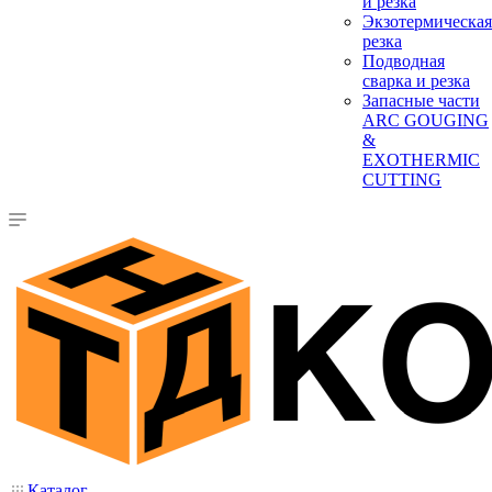
и резка
Экзотермическая
резка
Подводная
сварка и резка
Запасные части
ARC GOUGING
&
EXOTHERMIC
CUTTING
Каталог