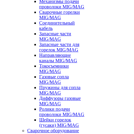
Механизмы подачи
проволоки MIG/MAG
Сварочные горелки
MIG/MAG
Соединительный
кабель
Запасные части
MIG/MAG
Запасные части для
горелок MIG/MAG
Направляющие
каналы MIG/MAG
Токосъемники
MIG/MAG
Газовые сопла
MIG/MAG
Пружины для сопла
MIG/MAG
Диффузоры газовые
MIG/MAG
Ролики подачи
проволоки MIG/MAG
Шейки горелок
(гусаки) MIG/MAG
Сварочное оборудование