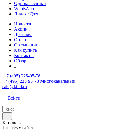
Одноклассники
WhatsApp
Яндекс.Дзен
Новости
Акции
Доставка
Оплата
О компании
Как купить
Контакты
Обзоры
...
+7 (495) 225-95-78
+7 (495) 225-95-78
Многоканальный
sale@ktnd.ru
Войти
Каталог
По всему сайту