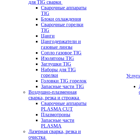
для TIG сварки
Сварочные аппараты
TIG
Блоки охлаждения
Сварочные горелки
TIG
Цанги
Цангодержатели и
газовые линзы
Сопло газовое TIG
Изоляторы TIG
Заглушки TIG
Наборы для TIG
горелки
Услуг
Головки TIG горелок
Запасные части TIG
Воздушно-плазменная
сварка, резка и строжка
Сварочные аппараты
PLASMA CUT
Плазмотроны
Запасные части
PLASMA
Лазерная сварка, резка и
очистка