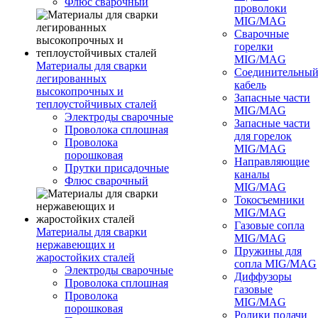
Флюс сварочный
проволоки
MIG/MAG
Сварочные
горелки
MIG/MAG
Материалы для сварки
Соединительны
легированных
кабель
высокопрочных и
Запасные части
теплоустойчивых сталей
MIG/MAG
Электроды сварочные
Запасные части
Проволока сплошная
для горелок
Проволока
MIG/MAG
порошковая
Направляющие
Прутки присадочные
каналы
Флюс сварочный
MIG/MAG
Токосъемники
MIG/MAG
Газовые сопла
Материалы для сварки
MIG/MAG
нержавеющих и
Пружины для
жаростойких сталей
сопла MIG/MAG
Электроды сварочные
Диффузоры
Проволока сплошная
газовые
Проволока
MIG/MAG
порошковая
Ролики подачи