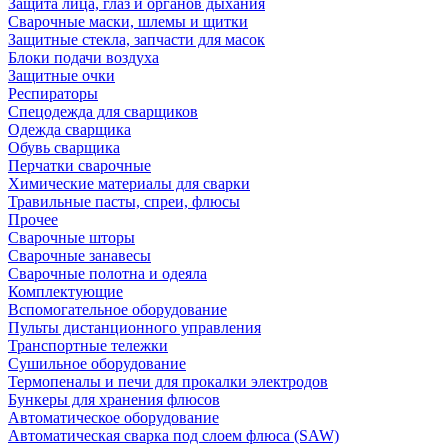
Защита лица, глаз и органов дыхания
Сварочные маски, шлемы и щитки
Защитные стекла, запчасти для масок
Блоки подачи воздуха
Защитные очки
Респираторы
Спецодежда для сварщиков
Одежда сварщика
Обувь сварщика
Перчатки сварочные
Химические материалы для сварки
Травильные пасты, спреи, флюсы
Прочее
Сварочные шторы
Сварочные занавесы
Сварочные полотна и одеяла
Комплектующие
Вспомогательное оборудование
Пульты дистанционного управления
Транспортные тележки
Сушильное оборудование
Термопеналы и печи для прокалки электродов
Бункеры для хранения флюсов
Автоматическое оборудование
Автоматическая сварка под слоем флюса (SAW)