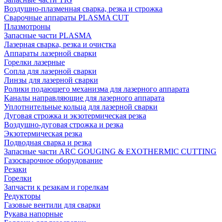
Воздушно-плазменная сварка, резка и строжка
Сварочные аппараты PLASMA CUT
Плазмотроны
Запасные части PLASMA
Лазерная сварка, резка и очистка
Аппараты лазерной сварки
Горелки лазерные
Сопла для лазерной сварки
Линзы для лазерной сварки
Ролики подающего механизма для лазерного аппарата
Каналы направляющие для лазерного аппарата
Уплотнительные кольца для лазерной сварки
Дуговая строжка и экзотермическая резка
Воздушно-дуговая строжка и резка
Экзотермическая резка
Подводная сварка и резка
Запасные части ARC GOUGING & EXOTHERMIC CUTTING
Газосварочное оборудование
Резаки
Горелки
Запчасти к резакам и горелкам
Редукторы
Газовые вентили для сварки
Рукава напорные