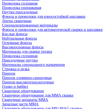
Проволока сплошная
Проволока порошковая
Прутки присадочные
Флюсы и проволоки для износостойкой наплавки
Ленты сварочные
Специализированные материалы
Флюсы и проволоки для автоматической сварки и наплавки
Кислые флюсы
Нейтральные флюсы
Основные флюсы
Высокоосновные флюсы
Материалы для сварки титана
Проволока сплошная
Присадочные прутки
Материалы специального назначения
Строжка и резка
Припои
Припои оловянно-свинцовые
Припои высокотехнологичные
Олово и баббит
Сварочное оборудование
Сварочное оборудование для MMA сварки
Сварочные аппараты MMA
Запасные части MMA
Сварочное оборудование для MIG/MAG сварки