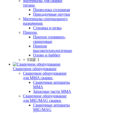
Материалы для сварки
титана
Проволока сплошная
Присадочные прутки
Материалы специального
назначения
Строжка и резка
Припои
Припои оловянно-
свинцовые
Припои
высокотехнологичные
Олово и баббит
+ ЕЩЕ 1
Сварочное оборудование
Сварочное оборудование
для MMA сварки
Сварочные аппараты
MMA
Запасные части MMA
Сварочное оборудование
для MIG/MAG сварки
Сварочные аппараты
MIG/MAG