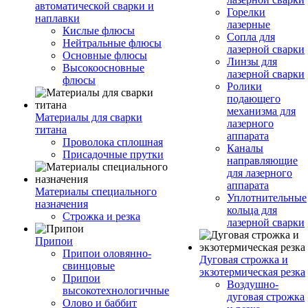
автоматической сварки и
Горелки
наплавки
лазерные
Кислые флюсы
Сопла для
Нейтральные флюсы
лазерной сварки
Основные флюсы
Линзы для
Высокоосновные
лазерной сварки
флюсы
Ролики
подающего
механизма для
Материалы для сварки
лазерного
титана
аппарата
Проволока сплошная
Каналы
Присадочные прутки
направляющие
для лазерного
аппарата
Материалы специального
Уплотнительные
назначения
кольца для
Строжка и резка
лазерной сварки
Припои
Припои оловянно-
Дуговая строжка и
свинцовые
экзотермическая резка
Припои
Воздушно-
высокотехнологичные
дуговая строжка
Олово и баббит