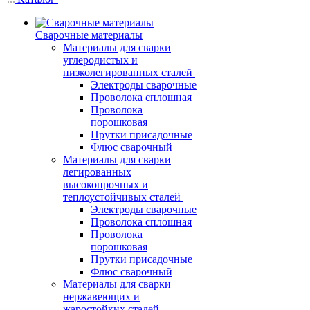
Сварочные материалы
Материалы для сварки
углеродистых и
низколегированных сталей
Электроды сварочные
Проволока сплошная
Проволока
порошковая
Прутки присадочные
Флюс сварочный
Материалы для сварки
легированных
высокопрочных и
теплоустойчивых сталей
Электроды сварочные
Проволока сплошная
Проволока
порошковая
Прутки присадочные
Флюс сварочный
Материалы для сварки
нержавеющих и
жаростойких сталей