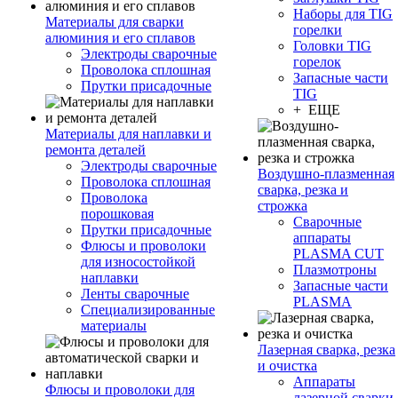
Наборы для TIG
Материалы для сварки
горелки
алюминия и его сплавов
Головки TIG
Электроды сварочные
горелок
Проволока сплошная
Запасные части
Прутки присадочные
TIG
+ ЕЩЕ
Материалы для наплавки и
ремонта деталей
Электроды сварочные
Воздушно-плазменная
Проволока сплошная
сварка, резка и
Проволока
строжка
порошковая
Сварочные
Прутки присадочные
аппараты
Флюсы и проволоки
PLASMA CUT
для износостойкой
Плазмотроны
наплавки
Запасные части
Ленты сварочные
PLASMA
Специализированные
материалы
Лазерная сварка, резка
и очистка
Аппараты
Флюсы и проволоки для
лазерной сварки