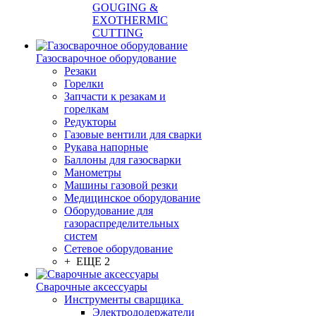
GOUGING &
EXOTHERMIC
CUTTING
Газосварочное оборудование
Резаки
Горелки
Запчасти к резакам и
горелкам
Редукторы
Газовые вентили для сварки
Рукава напорные
Баллоны для газосварки
Манометры
Машины газовой резки
Медицинское оборудование
Оборудование для
газораспределительных
систем
Сетевое оборудование
+ ЕЩЕ 2
Сварочные аксессуары
Инструменты сварщика
Электрододержатели