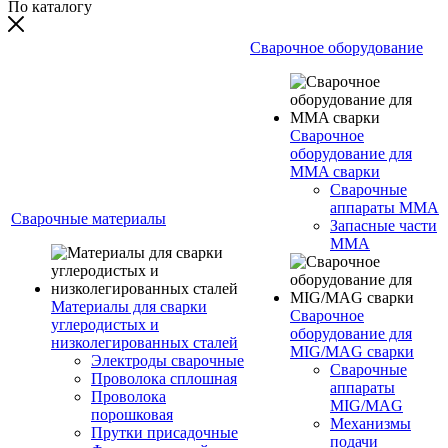
По каталогу
Сварочное оборудование
Сварочное
оборудование для
MMA сварки
Сварочные
аппараты MMA
Сварочные материалы
Запасные части
MMA
Материалы для сварки
Сварочное
углеродистых и
оборудование для
низколегированных сталей
MIG/MAG сварки
Электроды сварочные
Сварочные
Проволока сплошная
аппараты
Проволока
MIG/MAG
порошковая
Механизмы
Прутки присадочные
подачи