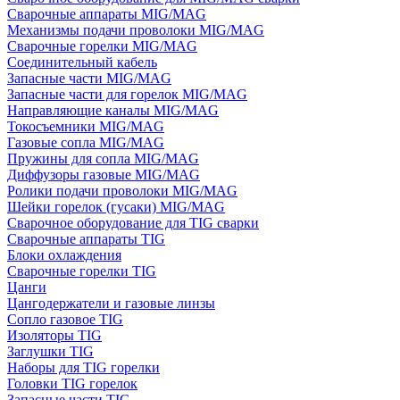
Сварочные аппараты MIG/MAG
Механизмы подачи проволоки MIG/MAG
Сварочные горелки MIG/MAG
Соединительный кабель
Запасные части MIG/MAG
Запасные части для горелок MIG/MAG
Направляющие каналы MIG/MAG
Токосъемники MIG/MAG
Газовые сопла MIG/MAG
Пружины для сопла MIG/MAG
Диффузоры газовые MIG/MAG
Ролики подачи проволоки MIG/MAG
Шейки горелок (гусаки) MIG/MAG
Сварочное оборудование для TIG сварки
Сварочные аппараты TIG
Блоки охлаждения
Сварочные горелки TIG
Цанги
Цангодержатели и газовые линзы
Сопло газовое TIG
Изоляторы TIG
Заглушки TIG
Наборы для TIG горелки
Головки TIG горелок
Запасные части TIG