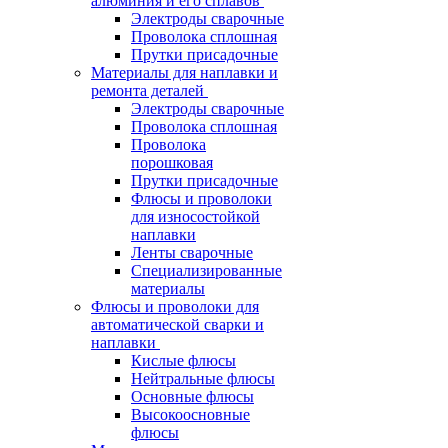
алюминия и его сплавов
Электроды сварочные
Проволока сплошная
Прутки присадочные
Материалы для наплавки и
ремонта деталей
Электроды сварочные
Проволока сплошная
Проволока
порошковая
Прутки присадочные
Флюсы и проволоки
для износостойкой
наплавки
Ленты сварочные
Специализированные
материалы
Флюсы и проволоки для
автоматической сварки и
наплавки
Кислые флюсы
Нейтральные флюсы
Основные флюсы
Высокоосновные
флюсы