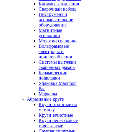
Клеммы заземления
Сварочный кабель
Инструмент и
вспомогательное
оборудование
Магнитные
угольники
Молотки сварщика
Вольфрамовые
электроды и
приспособления
Системы вытяжки
сварочных дымов
Керамические
подкладки
Упаковка Marathon
Pac
Маркеры
Абразивные круги
Круги отрезные по
металлу
Круги зачистные
Круги лепестковые
тарельчатые
Самозацепляемые