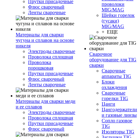
Прутки присадочные
проволоки
Флюс сварочный
MIG/MAG
Ленты сварочные
Шейки горелок
(гусаки)
MIG/MAG
+ ЕЩЕ
Материалы для сварки
чугуна и сплавов на основе
никеля
Электроды сварочные
Сварочное
Проволока сплошная
оборудование для TIG
Проволока
сварки
порошковая
Сварочные
Прутки присадочные
аппараты TIG
Флюс сварочный
Блоки
Ленты сварочные
охлаждения
Сварочные
горелки TIG
Материалы для сварки меди
Цанги
и ее сплавов
Цангодержатели
Электроды сварочные
и газовые линзы
Проволока сплошная
Сопло газовое
Прутки присадочные
TIG
Флюс сварочный
Изоляторы TIG
Заглушки TIG