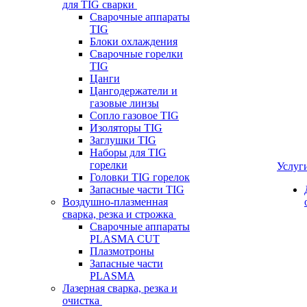
для TIG сварки
Сварочные аппараты
TIG
Блоки охлаждения
Сварочные горелки
TIG
Цанги
Цангодержатели и
газовые линзы
Сопло газовое TIG
Изоляторы TIG
Заглушки TIG
Наборы для TIG
горелки
Услуг
Головки TIG горелок
Запасные части TIG
Воздушно-плазменная
сварка, резка и строжка
Сварочные аппараты
PLASMA CUT
Плазмотроны
Запасные части
PLASMA
Лазерная сварка, резка и
очистка