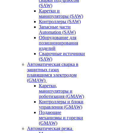
сварки под флюсом
(SAW)
Каретки и
манипуляторы (SAW)
Контроллеры (SAW)
Запасные части
Automation (SAW)
Оборудование для
позиционирования
изделий
Сварочные источники
(SAW)
Автоматическая сварка в
защитных газах
плавящимся электродом
(GMAW)
Каретки,
манипуляторы и
роботизация (GMAW)
Контроллеры и блоки
управления (GMAW)
Подающие
механизмы и горелки
(GMAW)
Автоматическая резка