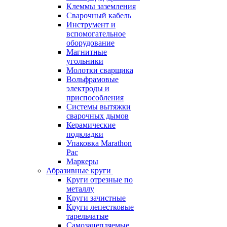
Клеммы заземления
Сварочный кабель
Инструмент и
вспомогательное
оборудование
Магнитные
угольники
Молотки сварщика
Вольфрамовые
электроды и
приспособления
Системы вытяжки
сварочных дымов
Керамические
подкладки
Упаковка Marathon
Pac
Маркеры
Абразивные круги
Круги отрезные по
металлу
Круги зачистные
Круги лепестковые
тарельчатые
Самозацепляемые