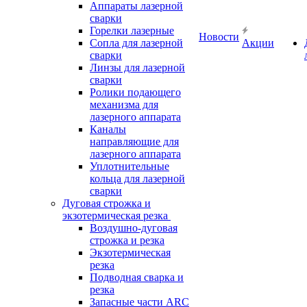
Аппараты лазерной
сварки
Горелки лазерные
Новости
Сопла для лазерной
Акции
сварки
Линзы для лазерной
сварки
Ролики подающего
механизма для
лазерного аппарата
Каналы
направляющие для
лазерного аппарата
Уплотнительные
кольца для лазерной
сварки
Дуговая строжка и
экзотермическая резка
Воздушно-дуговая
строжка и резка
Экзотермическая
резка
Подводная сварка и
резка
Запасные части ARC