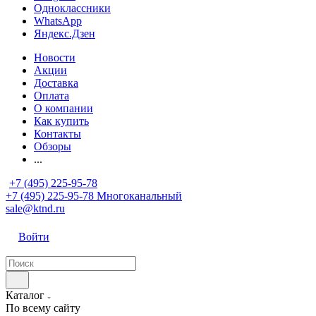
Одноклассники
WhatsApp
Яндекс.Дзен
Новости
Акции
Доставка
Оплата
О компании
Как купить
Контакты
Обзоры
...
+7 (495) 225-95-78
+7 (495) 225-95-78
Многоканальный
sale@ktnd.ru
Войти
Каталог
По всему сайту