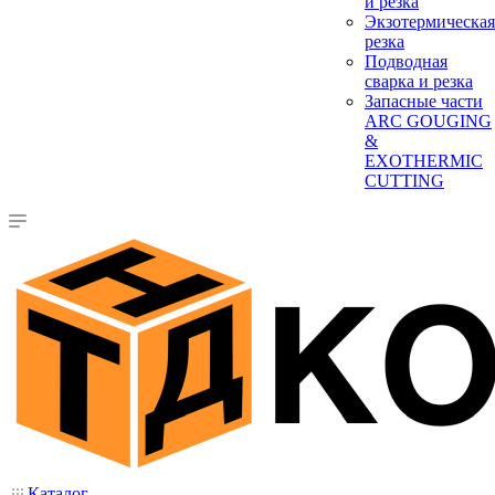
и резка
Экзотермическая
резка
Подводная
сварка и резка
Запасные части
ARC GOUGING
&
EXOTHERMIC
CUTTING
Каталог