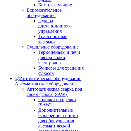
Комплектующие
Вспомогательное
оборудование
Пульты
дистанционного
управления
Транспортные
тележки
Сушильное оборудование
Термопеналы и печи
для прокалки
электродов
Бункеры для хранения
флюсов
Автоматическое оборудование
Автоматическая сварка под
слоем флюса (SAW)
Головки и горелки
(SAW)
Дополнительные
оснащение и опции
для оборудования
автоматической