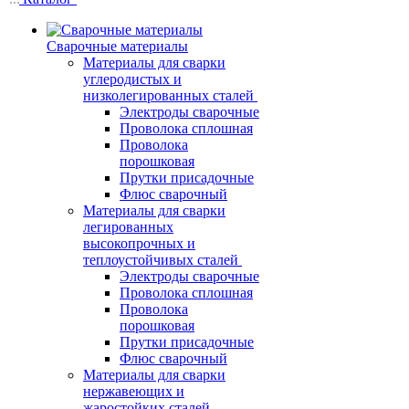
Сварочные материалы
Материалы для сварки
углеродистых и
низколегированных сталей
Электроды сварочные
Проволока сплошная
Проволока
порошковая
Прутки присадочные
Флюс сварочный
Материалы для сварки
легированных
высокопрочных и
теплоустойчивых сталей
Электроды сварочные
Проволока сплошная
Проволока
порошковая
Прутки присадочные
Флюс сварочный
Материалы для сварки
нержавеющих и
жаростойких сталей