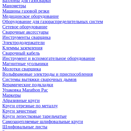
Баллоны для газосварки
Манометры
Машины газовой резки
Медицинское оборудование
Оборудование для газораспределительных систем
Сетевое оборудование
Сварочные аксессуары
Инструменты сварщика
Электрододержатели
Клеммы заземления
Сварочный кабель
Инструмент и вспомогательное оборудование
Магнитные угольники
Молотки сварщика
Вольфрамовые электроды и приспособления
Системы вытяжки сварочных дымов
Керамические подкладки
Упаковка Marathon Pac
Маркеры
Абразивные круги
Круги отрезные по металлу
Круги зачистные
Круги лепестковые тарельчатые
Самозацепляемые шлифовальные круги
Шлифовальные листы