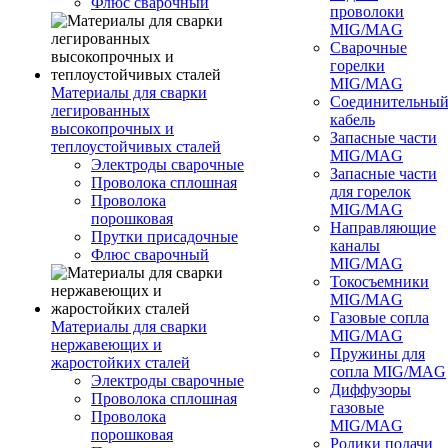
Флюс сварочный
проволоки
MIG/MAG
Сварочные
горелки
MIG/MAG
Материалы для сварки
Соединительны
легированных
кабель
высокопрочных и
Запасные части
теплоустойчивых сталей
MIG/MAG
Электроды сварочные
Запасные части
Проволока сплошная
для горелок
Проволока
MIG/MAG
порошковая
Направляющие
Прутки присадочные
каналы
Флюс сварочный
MIG/MAG
Токосъемники
MIG/MAG
Газовые сопла
Материалы для сварки
MIG/MAG
нержавеющих и
Пружины для
жаростойких сталей
сопла MIG/MAG
Электроды сварочные
Диффузоры
Проволока сплошная
газовые
Проволока
MIG/MAG
порошковая
Ролики подачи