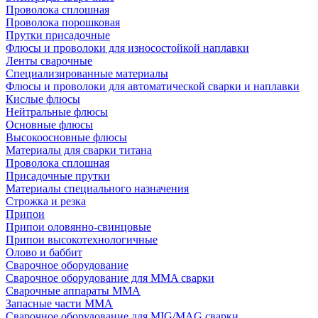
Проволока сплошная
Проволока порошковая
Прутки присадочные
Флюсы и проволоки для износостойкой наплавки
Ленты сварочные
Специализированные материалы
Флюсы и проволоки для автоматической сварки и наплавки
Кислые флюсы
Нейтральные флюсы
Основные флюсы
Высокоосновные флюсы
Материалы для сварки титана
Проволока сплошная
Присадочные прутки
Материалы специального назначения
Строжка и резка
Припои
Припои оловянно-свинцовые
Припои высокотехнологичные
Олово и баббит
Сварочное оборудование
Сварочное оборудование для MMA сварки
Сварочные аппараты MMA
Запасные части MMA
Сварочное оборудование для MIG/MAG сварки