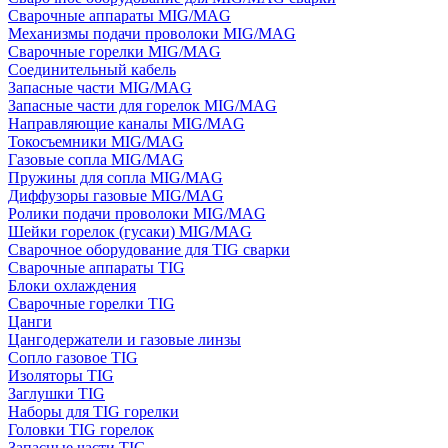
Сварочные аппараты MIG/MAG
Механизмы подачи проволоки MIG/MAG
Сварочные горелки MIG/MAG
Соединительный кабель
Запасные части MIG/MAG
Запасные части для горелок MIG/MAG
Направляющие каналы MIG/MAG
Токосъемники MIG/MAG
Газовые сопла MIG/MAG
Пружины для сопла MIG/MAG
Диффузоры газовые MIG/MAG
Ролики подачи проволоки MIG/MAG
Шейки горелок (гусаки) MIG/MAG
Сварочное оборудование для TIG сварки
Сварочные аппараты TIG
Блоки охлаждения
Сварочные горелки TIG
Цанги
Цангодержатели и газовые линзы
Сопло газовое TIG
Изоляторы TIG
Заглушки TIG
Наборы для TIG горелки
Головки TIG горелок
Запасные части TIG