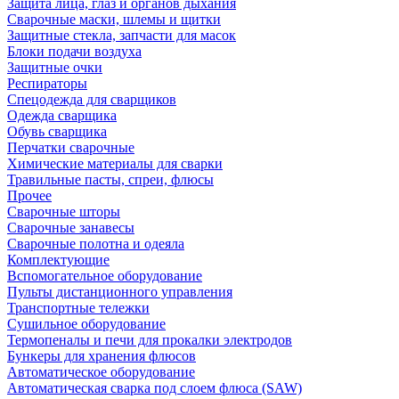
Защита лица, глаз и органов дыхания
Сварочные маски, шлемы и щитки
Защитные стекла, запчасти для масок
Блоки подачи воздуха
Защитные очки
Респираторы
Спецодежда для сварщиков
Одежда сварщика
Обувь сварщика
Перчатки сварочные
Химические материалы для сварки
Травильные пасты, спреи, флюсы
Прочее
Сварочные шторы
Сварочные занавесы
Сварочные полотна и одеяла
Комплектующие
Вспомогательное оборудование
Пульты дистанционного управления
Транспортные тележки
Сушильное оборудование
Термопеналы и печи для прокалки электродов
Бункеры для хранения флюсов
Автоматическое оборудование
Автоматическая сварка под слоем флюса (SAW)