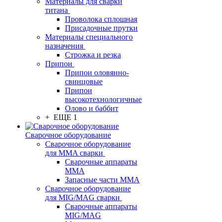
Материалы для сварки
титана
Проволока сплошная
Присадочные прутки
Материалы специального
назначения
Строжка и резка
Припои
Припои оловянно-
свинцовые
Припои
высокотехнологичные
Олово и баббит
+ ЕЩЕ 1
Сварочное оборудование
Сварочное оборудование
для MMA сварки
Сварочные аппараты
MMA
Запасные части MMA
Сварочное оборудование
для MIG/MAG сварки
Сварочные аппараты
MIG/MAG