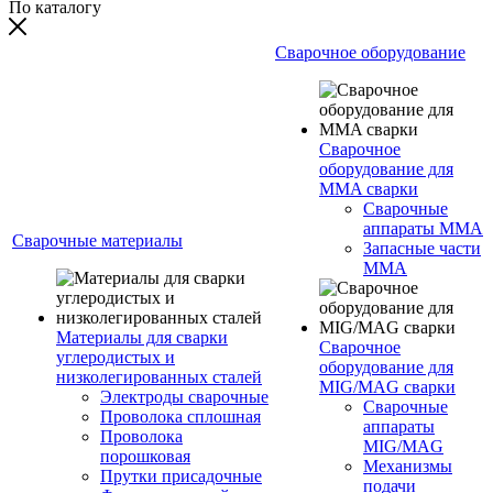
По каталогу
Сварочное оборудование
Сварочное
оборудование для
MMA сварки
Сварочные
аппараты MMA
Сварочные материалы
Запасные части
MMA
Материалы для сварки
Сварочное
углеродистых и
оборудование для
низколегированных сталей
MIG/MAG сварки
Электроды сварочные
Сварочные
Проволока сплошная
аппараты
Проволока
MIG/MAG
порошковая
Механизмы
Прутки присадочные
подачи