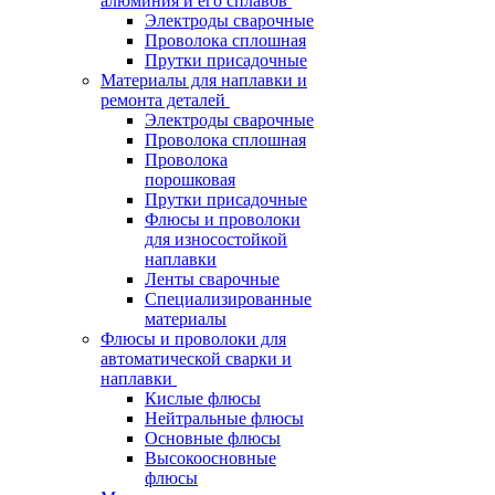
алюминия и его сплавов
Электроды сварочные
Проволока сплошная
Прутки присадочные
Материалы для наплавки и
ремонта деталей
Электроды сварочные
Проволока сплошная
Проволока
порошковая
Прутки присадочные
Флюсы и проволоки
для износостойкой
наплавки
Ленты сварочные
Специализированные
материалы
Флюсы и проволоки для
автоматической сварки и
наплавки
Кислые флюсы
Нейтральные флюсы
Основные флюсы
Высокоосновные
флюсы