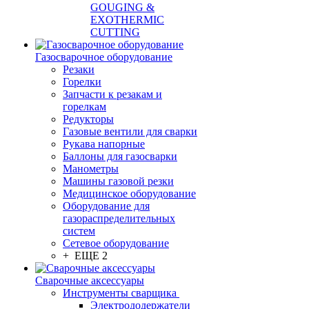
GOUGING &
EXOTHERMIC
CUTTING
Газосварочное оборудование
Резаки
Горелки
Запчасти к резакам и
горелкам
Редукторы
Газовые вентили для сварки
Рукава напорные
Баллоны для газосварки
Манометры
Машины газовой резки
Медицинское оборудование
Оборудование для
газораспределительных
систем
Сетевое оборудование
+ ЕЩЕ 2
Сварочные аксессуары
Инструменты сварщика
Электрододержатели