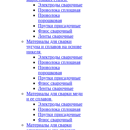
Электроды сварочные
Проволока сплошная
Проволока
порошковая
Прутки присадочные
Флюс сварочный
Ленты сварочные
Материалы для сварки
чугуна и сплавов на основе
никеля
Электроды сварочные
Проволока сплошная
Проволока
порошковая
Прутки присадочные
Флюс сварочный
Ленты сварочные
Материалы для сварки меди
и ее сплавов
Электроды сварочные
Проволока сплошная
Прутки присадочные
Флюс сварочный
Материалы для сварки