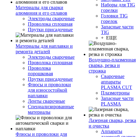
Наборы для TIG
Материалы для сварки
горелки
алюминия и его сплавов
Головки TIG
Электроды сварочные
горелок
Проволока сплошная
Запасные части
Прутки присадочные
TIG
+ ЕЩЕ
Материалы для наплавки и
ремонта деталей
Электроды сварочные
Воздушно-плазменная
Проволока сплошная
сварка, резка и
Проволока
строжка
порошковая
Сварочные
Прутки присадочные
аппараты
Флюсы и проволоки
PLASMA CUT
для износостойкой
Плазмотроны
наплавки
Запасные части
Ленты сварочные
PLASMA
Специализированные
материалы
Лазерная сварка, резка
и очистка
Аппараты
Флюсы и проволоки для
лазерной сварки