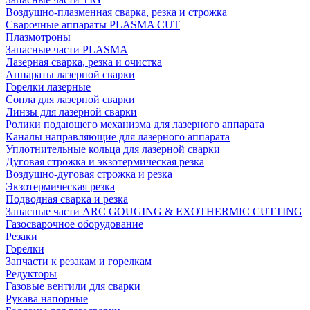
Воздушно-плазменная сварка, резка и строжка
Сварочные аппараты PLASMA CUT
Плазмотроны
Запасные части PLASMA
Лазерная сварка, резка и очистка
Аппараты лазерной сварки
Горелки лазерные
Сопла для лазерной сварки
Линзы для лазерной сварки
Ролики подающего механизма для лазерного аппарата
Каналы направляющие для лазерного аппарата
Уплотнительные кольца для лазерной сварки
Дуговая строжка и экзотермическая резка
Воздушно-дуговая строжка и резка
Экзотермическая резка
Подводная сварка и резка
Запасные части ARC GOUGING & EXOTHERMIC CUTTING
Газосварочное оборудование
Резаки
Горелки
Запчасти к резакам и горелкам
Редукторы
Газовые вентили для сварки
Рукава напорные