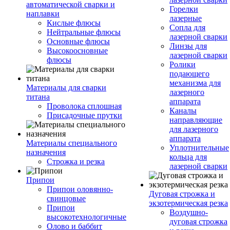
автоматической сварки и
Горелки
наплавки
лазерные
Кислые флюсы
Сопла для
Нейтральные флюсы
лазерной сварки
Основные флюсы
Линзы для
Высокоосновные
лазерной сварки
флюсы
Ролики
подающего
механизма для
Материалы для сварки
лазерного
титана
аппарата
Проволока сплошная
Каналы
Присадочные прутки
направляющие
для лазерного
аппарата
Материалы специального
Уплотнительные
назначения
кольца для
Строжка и резка
лазерной сварки
Припои
Припои оловянно-
Дуговая строжка и
свинцовые
экзотермическая резка
Припои
Воздушно-
высокотехнологичные
дуговая строжка
Олово и баббит