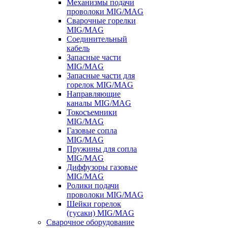
Механизмы подачи
проволоки MIG/MAG
Сварочные горелки
MIG/MAG
Соединительный
кабель
Запасные части
MIG/MAG
Запасные части для
горелок MIG/MAG
Направляющие
каналы MIG/MAG
Токосъемники
MIG/MAG
Газовые сопла
MIG/MAG
Пружины для сопла
MIG/MAG
Диффузоры газовые
MIG/MAG
Ролики подачи
проволоки MIG/MAG
Шейки горелок
(гусаки) MIG/MAG
Сварочное оборудование