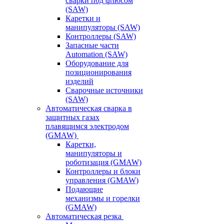
сварки под флюсом
(SAW)
Каретки и
манипуляторы (SAW)
Контроллеры (SAW)
Запасные части
Automation (SAW)
Оборудование для
позиционирования
изделий
Сварочные источники
(SAW)
Автоматическая сварка в
защитных газах
плавящимся электродом
(GMAW)
Каретки,
манипуляторы и
роботизация (GMAW)
Контроллеры и блоки
управления (GMAW)
Подающие
механизмы и горелки
(GMAW)
Автоматическая резка