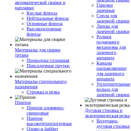
автоматической сварки и
Горелки
наплавки
лазерные
Кислые флюсы
Сопла для
Нейтральные флюсы
лазерной сварки
Основные флюсы
Линзы для
Высокоосновные
лазерной сварки
флюсы
Ролики
подающего
механизма для
Материалы для сварки
лазерного
титана
аппарата
Проволока сплошная
Каналы
Присадочные прутки
направляющие
для лазерного
аппарата
Материалы специального
Уплотнительные
назначения
кольца для
Строжка и резка
лазерной сварки
Припои
Припои оловянно-
Дуговая строжка и
свинцовые
экзотермическая резка
Припои
Воздушно-
высокотехнологичные
дуговая строжка
Олово и баббит