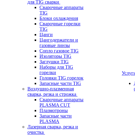
для TIG сварки
Сварочные аппараты
TIG
Блоки охлаждения
Сварочные горелки
TIG
Цанги
Цангодержатели и
газовые линзы
Сопло газовое TIG
Изоляторы TIG
Заглушки TIG
Наборы для TIG
горелки
Услуг
Головки TIG горелок
Запасные части TIG
Воздушно-плазменная
сварка, резка и строжка
Сварочные аппараты
PLASMA CUT
Плазмотроны
Запасные части
PLASMA
Лазерная сварка, резка и
очистка