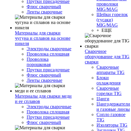
Прутки присадочные
проволоки
Флюс сварочный
MIG/MAG
Ленты сварочные
Шейки горелок
(гусаки)
MIG/MAG
+ ЕЩЕ
Материалы для сварки
чугуна и сплавов на основе
никеля
Электроды сварочные
Сварочное
Проволока сплошная
оборудование для TIG
Проволока
сварки
порошковая
Сварочные
Прутки присадочные
аппараты TIG
Флюс сварочный
Блоки
Ленты сварочные
охлаждения
Сварочные
горелки TIG
Материалы для сварки меди
Цанги
и ее сплавов
Цангодержатели
Электроды сварочные
и газовые линзы
Проволока сплошная
Сопло газовое
Прутки присадочные
TIG
Флюс сварочный
Изоляторы TIG
Заглушки TIG