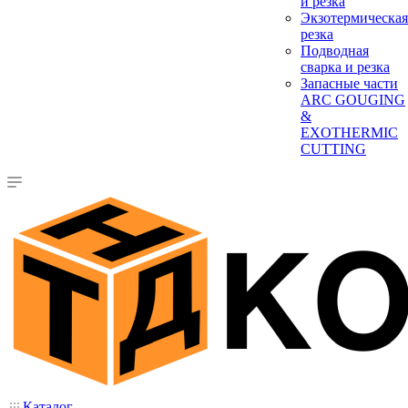
и резка
Экзотермическая
резка
Подводная
сварка и резка
Запасные части
ARC GOUGING
&
EXOTHERMIC
CUTTING
Каталог