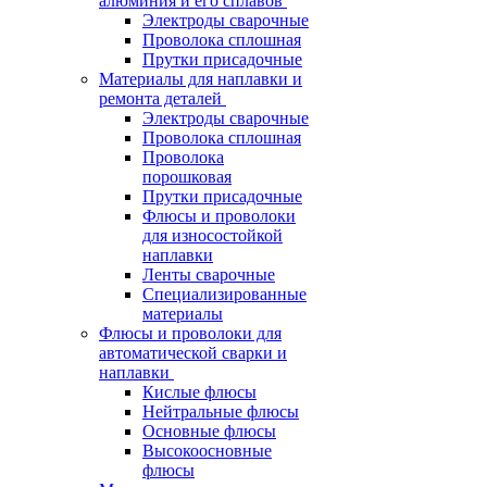
алюминия и его сплавов
Электроды сварочные
Проволока сплошная
Прутки присадочные
Материалы для наплавки и
ремонта деталей
Электроды сварочные
Проволока сплошная
Проволока
порошковая
Прутки присадочные
Флюсы и проволоки
для износостойкой
наплавки
Ленты сварочные
Специализированные
материалы
Флюсы и проволоки для
автоматической сварки и
наплавки
Кислые флюсы
Нейтральные флюсы
Основные флюсы
Высокоосновные
флюсы