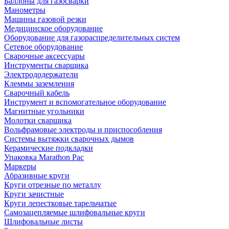
Баллоны для газосварки
Манометры
Машины газовой резки
Медицинское оборудование
Оборудование для газораспределительных систем
Сетевое оборудование
Сварочные аксессуары
Инструменты сварщика
Электрододержатели
Клеммы заземления
Сварочный кабель
Инструмент и вспомогательное оборудование
Магнитные угольники
Молотки сварщика
Вольфрамовые электроды и приспособления
Системы вытяжки сварочных дымов
Керамические подкладки
Упаковка Marathon Pac
Маркеры
Абразивные круги
Круги отрезные по металлу
Круги зачистные
Круги лепестковые тарельчатые
Самозацепляемые шлифовальные круги
Шлифовальные листы