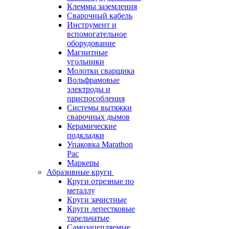
Клеммы заземления
Сварочный кабель
Инструмент и
вспомогательное
оборудование
Магнитные
угольники
Молотки сварщика
Вольфрамовые
электроды и
приспособления
Системы вытяжки
сварочных дымов
Керамические
подкладки
Упаковка Marathon
Pac
Маркеры
Абразивные круги
Круги отрезные по
металлу
Круги зачистные
Круги лепестковые
тарельчатые
Самозацепляемые