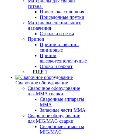
Материалы для сварки
титана
Проволока сплошная
Присадочные прутки
Материалы специального
назначения
Строжка и резка
Припои
Припои оловянно-
свинцовые
Припои
высокотехнологичные
Олово и баббит
+ ЕЩЕ 1
Сварочное оборудование
Сварочное оборудование
для MMA сварки
Сварочные аппараты
MMA
Запасные части MMA
Сварочное оборудование
для MIG/MAG сварки
Сварочные аппараты
MIG/MAG