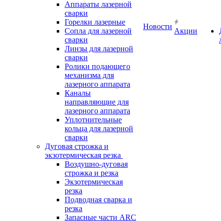
Аппараты лазерной
сварки
Горелки лазерные
Новости
Сопла для лазерной
Акции
сварки
Линзы для лазерной
сварки
Ролики подающего
механизма для
лазерного аппарата
Каналы
направляющие для
лазерного аппарата
Уплотнительные
кольца для лазерной
сварки
Дуговая строжка и
экзотермическая резка
Воздушно-дуговая
строжка и резка
Экзотермическая
резка
Подводная сварка и
резка
Запасные части ARC