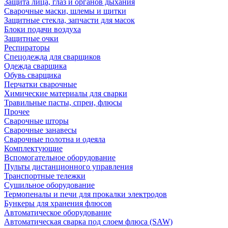
Защита лица, глаз и органов дыхания
Сварочные маски, шлемы и щитки
Защитные стекла, запчасти для масок
Блоки подачи воздуха
Защитные очки
Респираторы
Спецодежда для сварщиков
Одежда сварщика
Обувь сварщика
Перчатки сварочные
Химические материалы для сварки
Травильные пасты, спреи, флюсы
Прочее
Сварочные шторы
Сварочные занавесы
Сварочные полотна и одеяла
Комплектующие
Вспомогательное оборудование
Пульты дистанционного управления
Транспортные тележки
Сушильное оборудование
Термопеналы и печи для прокалки электродов
Бункеры для хранения флюсов
Автоматическое оборудование
Автоматическая сварка под слоем флюса (SAW)