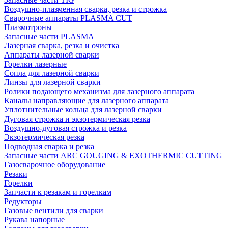
Воздушно-плазменная сварка, резка и строжка
Сварочные аппараты PLASMA CUT
Плазмотроны
Запасные части PLASMA
Лазерная сварка, резка и очистка
Аппараты лазерной сварки
Горелки лазерные
Сопла для лазерной сварки
Линзы для лазерной сварки
Ролики подающего механизма для лазерного аппарата
Каналы направляющие для лазерного аппарата
Уплотнительные кольца для лазерной сварки
Дуговая строжка и экзотермическая резка
Воздушно-дуговая строжка и резка
Экзотермическая резка
Подводная сварка и резка
Запасные части ARC GOUGING & EXOTHERMIC CUTTING
Газосварочное оборудование
Резаки
Горелки
Запчасти к резакам и горелкам
Редукторы
Газовые вентили для сварки
Рукава напорные