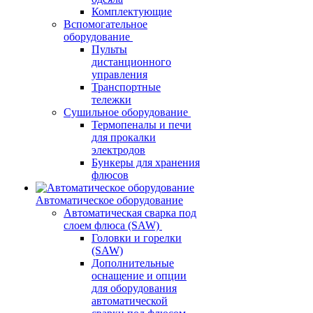
Комплектующие
Вспомогательное
оборудование
Пульты
дистанционного
управления
Транспортные
тележки
Сушильное оборудование
Термопеналы и печи
для прокалки
электродов
Бункеры для хранения
флюсов
Автоматическое оборудование
Автоматическая сварка под
слоем флюса (SAW)
Головки и горелки
(SAW)
Дополнительные
оснащение и опции
для оборудования
автоматической