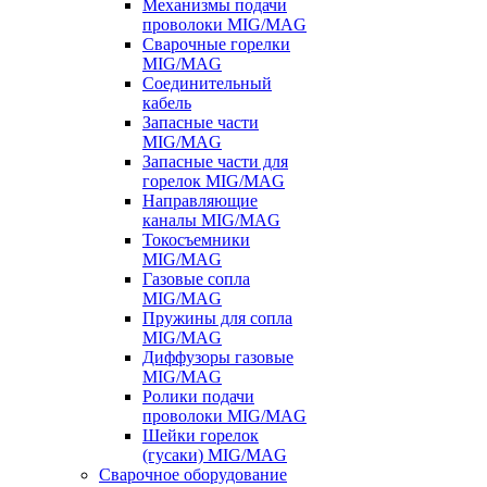
Механизмы подачи
проволоки MIG/MAG
Сварочные горелки
MIG/MAG
Соединительный
кабель
Запасные части
MIG/MAG
Запасные части для
горелок MIG/MAG
Направляющие
каналы MIG/MAG
Токосъемники
MIG/MAG
Газовые сопла
MIG/MAG
Пружины для сопла
MIG/MAG
Диффузоры газовые
MIG/MAG
Ролики подачи
проволоки MIG/MAG
Шейки горелок
(гусаки) MIG/MAG
Сварочное оборудование