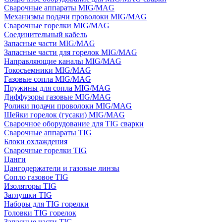
Сварочные аппараты MIG/MAG
Механизмы подачи проволоки MIG/MAG
Сварочные горелки MIG/MAG
Соединительный кабель
Запасные части MIG/MAG
Запасные части для горелок MIG/MAG
Направляющие каналы MIG/MAG
Токосъемники MIG/MAG
Газовые сопла MIG/MAG
Пружины для сопла MIG/MAG
Диффузоры газовые MIG/MAG
Ролики подачи проволоки MIG/MAG
Шейки горелок (гусаки) MIG/MAG
Сварочное оборудование для TIG сварки
Сварочные аппараты TIG
Блоки охлаждения
Сварочные горелки TIG
Цанги
Цангодержатели и газовые линзы
Сопло газовое TIG
Изоляторы TIG
Заглушки TIG
Наборы для TIG горелки
Головки TIG горелок
Запасные части TIG