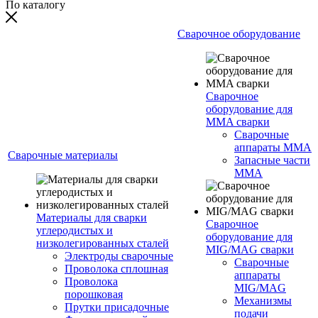
По каталогу
Сварочное оборудование
Сварочное
оборудование для
MMA сварки
Сварочные
аппараты MMA
Сварочные материалы
Запасные части
MMA
Материалы для сварки
Сварочное
углеродистых и
оборудование для
низколегированных сталей
MIG/MAG сварки
Электроды сварочные
Сварочные
Проволока сплошная
аппараты
Проволока
MIG/MAG
порошковая
Механизмы
Прутки присадочные
подачи