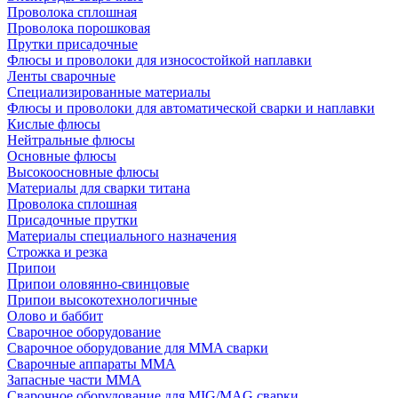
Проволока сплошная
Проволока порошковая
Прутки присадочные
Флюсы и проволоки для износостойкой наплавки
Ленты сварочные
Специализированные материалы
Флюсы и проволоки для автоматической сварки и наплавки
Кислые флюсы
Нейтральные флюсы
Основные флюсы
Высокоосновные флюсы
Материалы для сварки титана
Проволока сплошная
Присадочные прутки
Материалы специального назначения
Строжка и резка
Припои
Припои оловянно-свинцовые
Припои высокотехнологичные
Олово и баббит
Сварочное оборудование
Сварочное оборудование для MMA сварки
Сварочные аппараты MMA
Запасные части MMA
Сварочное оборудование для MIG/MAG сварки