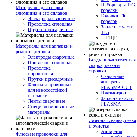
Наборы для TIG
Материалы для сварки
горелки
алюминия и его сплавов
Головки TIG
Электроды сварочные
горелок
Проволока сплошная
Запасные части
Прутки присадочные
TIG
+ ЕЩЕ
Материалы для наплавки и
ремонта деталей
Электроды сварочные
Воздушно-плазменная
Проволока сплошная
сварка, резка и
Проволока
строжка
порошковая
Сварочные
Прутки присадочные
аппараты
Флюсы и проволоки
PLASMA CUT
для износостойкой
Плазмотроны
наплавки
Запасные части
Ленты сварочные
PLASMA
Специализированные
материалы
Лазерная сварка, резка
и очистка
Аппараты
Флюсы и проволоки для
лазерной сварки