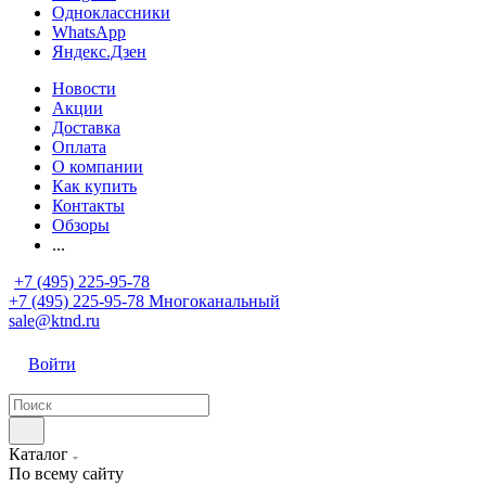
Одноклассники
WhatsApp
Яндекс.Дзен
Новости
Акции
Доставка
Оплата
О компании
Как купить
Контакты
Обзоры
...
+7 (495) 225-95-78
+7 (495) 225-95-78
Многоканальный
sale@ktnd.ru
Войти
Каталог
По всему сайту