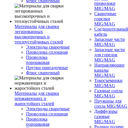
Флюс сварочный
проволоки
MIG/MAG
Сварочные
горелки
MIG/MAG
Материалы для сварки
Соединительны
легированных
кабель
высокопрочных и
Запасные части
теплоустойчивых сталей
MIG/MAG
Электроды сварочные
Запасные части
Проволока сплошная
для горелок
Проволока
MIG/MAG
порошковая
Направляющие
Прутки присадочные
каналы
Флюс сварочный
MIG/MAG
Токосъемники
MIG/MAG
Газовые сопла
Материалы для сварки
MIG/MAG
нержавеющих и
Пружины для
жаростойких сталей
сопла MIG/MAG
Электроды сварочные
Диффузоры
Проволока сплошная
газовые
Проволока
MIG/MAG
порошковая
Ролики подачи