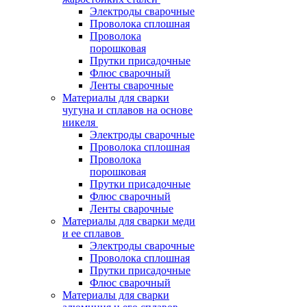
Электроды сварочные
Проволока сплошная
Проволока
порошковая
Прутки присадочные
Флюс сварочный
Ленты сварочные
Материалы для сварки
чугуна и сплавов на основе
никеля
Электроды сварочные
Проволока сплошная
Проволока
порошковая
Прутки присадочные
Флюс сварочный
Ленты сварочные
Материалы для сварки меди
и ее сплавов
Электроды сварочные
Проволока сплошная
Прутки присадочные
Флюс сварочный
Материалы для сварки