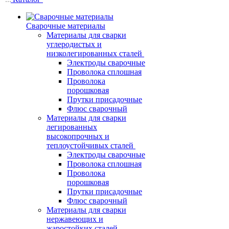
Сварочные материалы
Материалы для сварки
углеродистых и
низколегированных сталей
Электроды сварочные
Проволока сплошная
Проволока
порошковая
Прутки присадочные
Флюс сварочный
Материалы для сварки
легированных
высокопрочных и
теплоустойчивых сталей
Электроды сварочные
Проволока сплошная
Проволока
порошковая
Прутки присадочные
Флюс сварочный
Материалы для сварки
нержавеющих и
жаростойких сталей