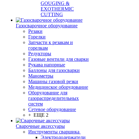
GOUGING &
EXOTHERMIC
CUTTING
Газосварочное оборудование
Резаки
Горелки
Запчасти к резакам и
горелкам
Редукторы
Газовые вентили для сварки
Рукава напорные
Баллоны для газосварки
Манометры
Машины газовой резки
Медицинское оборудование
Оборудование для
газораспределительных
систем
Сетевое оборудование
+ ЕЩЕ 2
Сварочные аксессуары
Инструменты сварщика
Электрододержатели