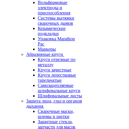
Вольфрамовые
электроды и
приспособления
Системы вытяжки
сварочных дымов
Керамические
подкладки
Упаковка Marathon
Pac
Маркеры
Абразивные круги
Круги отрезные по
металлу
Круги зачистные
Круги лепестковые
тарельчатые
Самозацепляемые
шлифовальные круги
Шлифовальные листы
Защита лица, глаз и органов
дыхания
Сварочные маски,
шлемы и щитки
Защитные стекла,
запчасти для масок