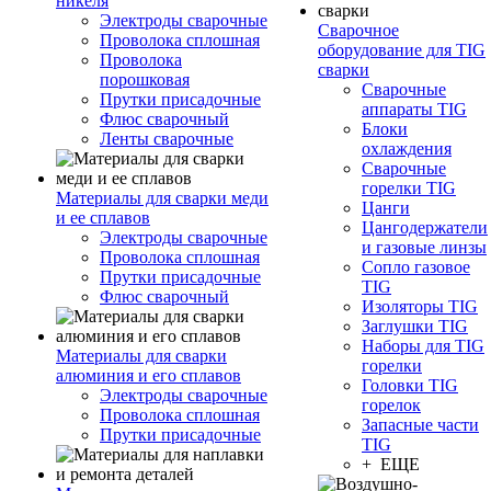
никеля
Электроды сварочные
Сварочное
Проволока сплошная
оборудование для TIG
Проволока
сварки
порошковая
Сварочные
Прутки присадочные
аппараты TIG
Флюс сварочный
Блоки
Ленты сварочные
охлаждения
Сварочные
горелки TIG
Материалы для сварки меди
Цанги
и ее сплавов
Цангодержатели
Электроды сварочные
и газовые линзы
Проволока сплошная
Сопло газовое
Прутки присадочные
TIG
Флюс сварочный
Изоляторы TIG
Заглушки TIG
Наборы для TIG
Материалы для сварки
горелки
алюминия и его сплавов
Головки TIG
Электроды сварочные
горелок
Проволока сплошная
Запасные части
Прутки присадочные
TIG
+ ЕЩЕ