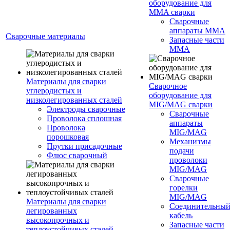
оборудование для
MMA сварки
Сварочные
аппараты MMA
Сварочные материалы
Запасные части
MMA
Материалы для сварки
Сварочное
углеродистых и
оборудование для
низколегированных сталей
MIG/MAG сварки
Электроды сварочные
Сварочные
Проволока сплошная
аппараты
Проволока
MIG/MAG
порошковая
Механизмы
Прутки присадочные
подачи
Флюс сварочный
проволоки
MIG/MAG
Сварочные
горелки
MIG/MAG
Материалы для сварки
Соединительны
легированных
кабель
высокопрочных и
Запасные части
теплоустойчивых сталей