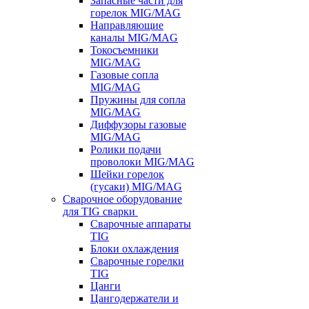
Запасные части для
горелок MIG/MAG
Направляющие
каналы MIG/MAG
Токосъемники
MIG/MAG
Газовые сопла
MIG/MAG
Пружины для сопла
MIG/MAG
Диффузоры газовые
MIG/MAG
Ролики подачи
проволоки MIG/MAG
Шейки горелок
(гусаки) MIG/MAG
Сварочное оборудование
для TIG сварки
Сварочные аппараты
TIG
Блоки охлаждения
Сварочные горелки
TIG
Цанги
Цангодержатели и