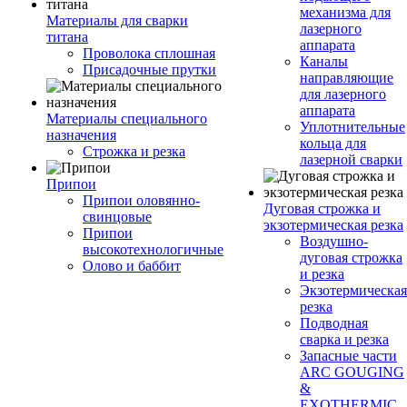
механизма для
Материалы для сварки
лазерного
титана
аппарата
Проволока сплошная
Каналы
Присадочные прутки
направляющие
для лазерного
аппарата
Материалы специального
Уплотнительные
назначения
кольца для
Строжка и резка
лазерной сварки
Припои
Припои оловянно-
Дуговая строжка и
свинцовые
экзотермическая резка
Припои
Воздушно-
высокотехнологичные
дуговая строжка
Олово и баббит
и резка
Экзотермическая
резка
Подводная
сварка и резка
Запасные части
ARC GOUGING
&
EXOTHERMIC