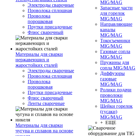
MIG/MAG
Электроды сварочные
Запасные части
Проволока сплошная
для горелок
Проволока
MIG/MAG
порошковая
Направляющие
Прутки присадочные
каналы
Флюс сварочный
MIG/MAG
Токосъемники
MIG/MAG
Газовые сопла
Материалы для сварки
MIG/MAG
нержавеющих и
Пружины для
жаростойких сталей
сопла MIG/MAG
Электроды сварочные
Диффузоры
Проволока сплошная
газовые
Проволока
MIG/MAG
порошковая
Ролики подачи
Прутки присадочные
проволоки
Флюс сварочный
MIG/MAG
Ленты сварочные
Шейки горелок
(гусаки)
MIG/MAG
+ ЕЩЕ
Материалы для сварки
чугуна и сплавов на основе