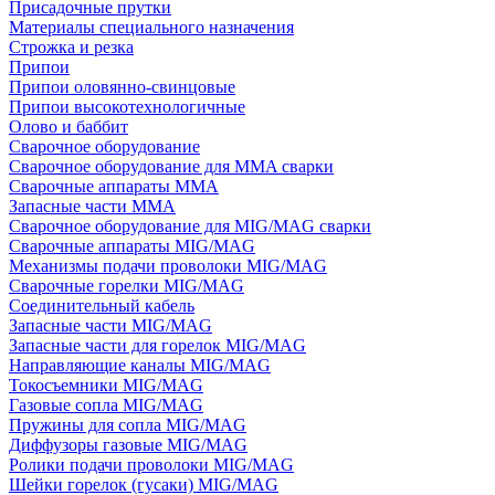
Присадочные прутки
Материалы специального назначения
Строжка и резка
Припои
Припои оловянно-свинцовые
Припои высокотехнологичные
Олово и баббит
Сварочное оборудование
Сварочное оборудование для MMA сварки
Сварочные аппараты MMA
Запасные части MMA
Сварочное оборудование для MIG/MAG сварки
Сварочные аппараты MIG/MAG
Механизмы подачи проволоки MIG/MAG
Сварочные горелки MIG/MAG
Соединительный кабель
Запасные части MIG/MAG
Запасные части для горелок MIG/MAG
Направляющие каналы MIG/MAG
Токосъемники MIG/MAG
Газовые сопла MIG/MAG
Пружины для сопла MIG/MAG
Диффузоры газовые MIG/MAG
Ролики подачи проволоки MIG/MAG
Шейки горелок (гусаки) MIG/MAG