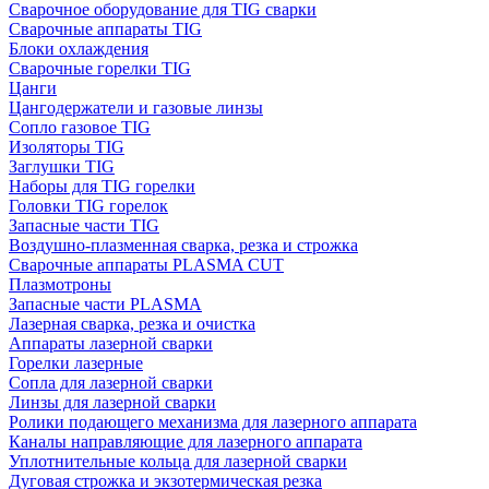
Сварочное оборудование для TIG сварки
Сварочные аппараты TIG
Блоки охлаждения
Сварочные горелки TIG
Цанги
Цангодержатели и газовые линзы
Сопло газовое TIG
Изоляторы TIG
Заглушки TIG
Наборы для TIG горелки
Головки TIG горелок
Запасные части TIG
Воздушно-плазменная сварка, резка и строжка
Сварочные аппараты PLASMA CUT
Плазмотроны
Запасные части PLASMA
Лазерная сварка, резка и очистка
Аппараты лазерной сварки
Горелки лазерные
Сопла для лазерной сварки
Линзы для лазерной сварки
Ролики подающего механизма для лазерного аппарата
Каналы направляющие для лазерного аппарата
Уплотнительные кольца для лазерной сварки
Дуговая строжка и экзотермическая резка