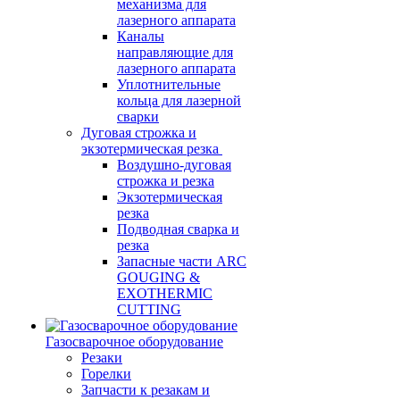
механизма для
лазерного аппарата
Каналы
направляющие для
лазерного аппарата
Уплотнительные
кольца для лазерной
сварки
Дуговая строжка и
экзотермическая резка
Воздушно-дуговая
строжка и резка
Экзотермическая
резка
Подводная сварка и
резка
Запасные части ARC
GOUGING &
EXOTHERMIC
CUTTING
Газосварочное оборудование
Резаки
Горелки
Запчасти к резакам и