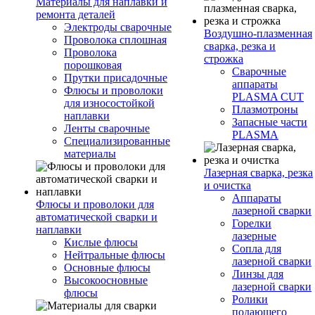
Материалы для наплавки и
ремонта деталей
Электроды сварочные
Воздушно-плазменная
Проволока сплошная
сварка, резка и
Проволока
строжка
порошковая
Сварочные
Прутки присадочные
аппараты
Флюсы и проволоки
PLASMA CUT
для износостойкой
Плазмотроны
наплавки
Запасные части
Ленты сварочные
PLASMA
Специализированные
материалы
Лазерная сварка, резка
и очистка
Аппараты
Флюсы и проволоки для
лазерной сварки
автоматической сварки и
Горелки
наплавки
лазерные
Кислые флюсы
Сопла для
Нейтральные флюсы
лазерной сварки
Основные флюсы
Линзы для
Высокоосновные
лазерной сварки
флюсы
Ролики
подающего