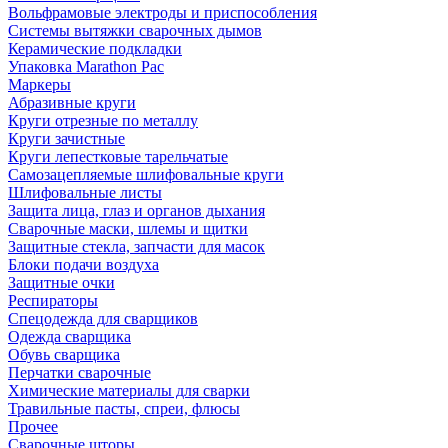
Вольфрамовые электроды и приспособления
Системы вытяжки сварочных дымов
Керамические подкладки
Упаковка Marathon Pac
Маркеры
Абразивные круги
Круги отрезные по металлу
Круги зачистные
Круги лепестковые тарельчатые
Самозацепляемые шлифовальные круги
Шлифовальные листы
Защита лица, глаз и органов дыхания
Сварочные маски, шлемы и щитки
Защитные стекла, запчасти для масок
Блоки подачи воздуха
Защитные очки
Респираторы
Спецодежда для сварщиков
Одежда сварщика
Обувь сварщика
Перчатки сварочные
Химические материалы для сварки
Травильные пасты, спреи, флюсы
Прочее
Сварочные шторы