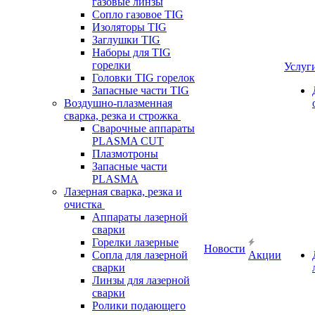
газовые линзы
Сопло газовое TIG
Изоляторы TIG
Заглушки TIG
Наборы для TIG
горелки
Услуг
Головки TIG горелок
Запасные части TIG
Воздушно-плазменная
сварка, резка и строжка
Сварочные аппараты
PLASMA CUT
Плазмотроны
Запасные части
PLASMA
Лазерная сварка, резка и
очистка
Аппараты лазерной
сварки
Горелки лазерные
Новости
Сопла для лазерной
Акции
сварки
Линзы для лазерной
сварки
Ролики подающего