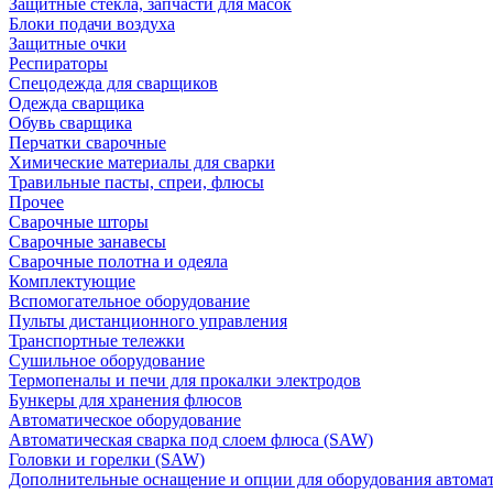
Защитные стекла, запчасти для масок
Блоки подачи воздуха
Защитные очки
Респираторы
Спецодежда для сварщиков
Одежда сварщика
Обувь сварщика
Перчатки сварочные
Химические материалы для сварки
Травильные пасты, спреи, флюсы
Прочее
Сварочные шторы
Сварочные занавесы
Сварочные полотна и одеяла
Комплектующие
Вспомогательное оборудование
Пульты дистанционного управления
Транспортные тележки
Сушильное оборудование
Термопеналы и печи для прокалки электродов
Бункеры для хранения флюсов
Автоматическое оборудование
Автоматическая сварка под слоем флюса (SAW)
Головки и горелки (SAW)
Дополнительные оснащение и опции для оборудования автома