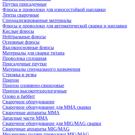
Прутки присадочные
Флюсы и проволоки для износостойкой наплавки
Ленты сварочные
Специализированные материалы
Флюсы и проволоки для автоматической сварки и наплавки
Кислые флюсы
Нейтральные флюсы
Основные флюсы
Высокоосновные флюсы
Материалы для сварки титана
Проволока сплошная
Присадочные прутки
Материалы специального назначения
Строжка и резка
Припои
Припои оловянно-свинцовые
Припои высокотехнологичные
Олово и баббит
Сварочное оборудование
Сварочное оборудование для MMA сварки
Сварочные аппараты MMA
Запасные части MMA
Сварочное оборудование для MIG/MAG сварки
Сварочные аппараты MIG/MAG
Механизмы подачи проволоки MIG/MAG