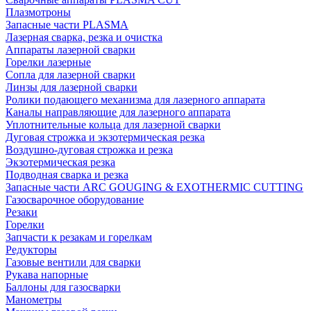
Плазмотроны
Запасные части PLASMA
Лазерная сварка, резка и очистка
Аппараты лазерной сварки
Горелки лазерные
Сопла для лазерной сварки
Линзы для лазерной сварки
Ролики подающего механизма для лазерного аппарата
Каналы направляющие для лазерного аппарата
Уплотнительные кольца для лазерной сварки
Дуговая строжка и экзотермическая резка
Воздушно-дуговая строжка и резка
Экзотермическая резка
Подводная сварка и резка
Запасные части ARC GOUGING & EXOTHERMIC CUTTING
Газосварочное оборудование
Резаки
Горелки
Запчасти к резакам и горелкам
Редукторы
Газовые вентили для сварки
Рукава напорные
Баллоны для газосварки
Манометры