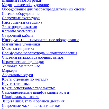
Машины газовой резки
Медицинское оборудование
Оборудование для газораспределительных систем
Сетевое оборудование
Сварочные аксессуары
Инструменты сварщика
Электрододержатели
Клеммы заземления
Сварочный кабель
Инструмент и вспомогательное оборудование
Магнитные угольники
Молотки сварщика
Вольфрамовые электроды и приспособления
Системы вытяжки сварочных дымов
Керамические подкладки
Упаковка Marathon Pac
Маркеры
Абразивные круги
Круги отрезные по металлу
Круги зачистные
Круги лепестковые тарельчатые
Самозацепляемые шлифовальные круги
Шлифовальные листы
Защита лица, глаз и органов дыхания
Сварочные маски, шлемы и щитки