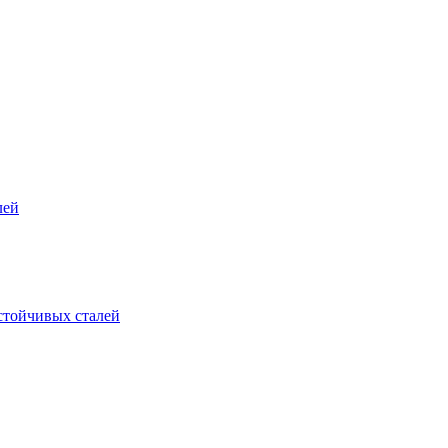
лей
стойчивых сталей