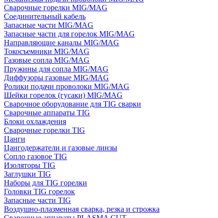
Сварочные горелки MIG/MAG
Соединительный кабель
Запасные части MIG/MAG
Запасные части для горелок MIG/MAG
Направляющие каналы MIG/MAG
Токосъемники MIG/MAG
Газовые сопла MIG/MAG
Пружины для сопла MIG/MAG
Диффузоры газовые MIG/MAG
Ролики подачи проволоки MIG/MAG
Шейки горелок (гусаки) MIG/MAG
Сварочное оборудование для TIG сварки
Сварочные аппараты TIG
Блоки охлаждения
Сварочные горелки TIG
Цанги
Цангодержатели и газовые линзы
Сопло газовое TIG
Изоляторы TIG
Заглушки TIG
Наборы для TIG горелки
Головки TIG горелок
Запасные части TIG
Воздушно-плазменная сварка, резка и строжка
Сварочные аппараты PLASMA CUT