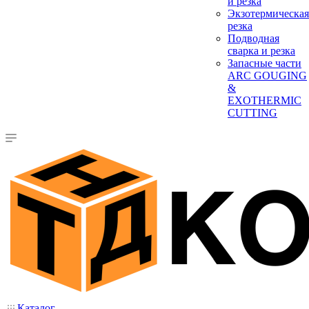
и резка
Экзотермическая
резка
Подводная
сварка и резка
Запасные части
ARC GOUGING
&
EXOTHERMIC
CUTTING
Каталог