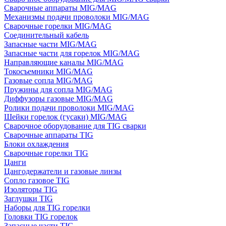
Сварочные аппараты MIG/MAG
Механизмы подачи проволоки MIG/MAG
Сварочные горелки MIG/MAG
Соединительный кабель
Запасные части MIG/MAG
Запасные части для горелок MIG/MAG
Направляющие каналы MIG/MAG
Токосъемники MIG/MAG
Газовые сопла MIG/MAG
Пружины для сопла MIG/MAG
Диффузоры газовые MIG/MAG
Ролики подачи проволоки MIG/MAG
Шейки горелок (гусаки) MIG/MAG
Сварочное оборудование для TIG сварки
Сварочные аппараты TIG
Блоки охлаждения
Сварочные горелки TIG
Цанги
Цангодержатели и газовые линзы
Сопло газовое TIG
Изоляторы TIG
Заглушки TIG
Наборы для TIG горелки
Головки TIG горелок
Запасные части TIG