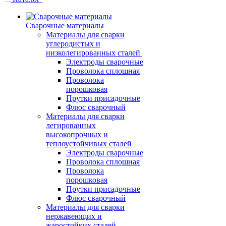
Сварочные материалы
Материалы для сварки
углеродистых и
низколегированных сталей
Электроды сварочные
Проволока сплошная
Проволока
порошковая
Прутки присадочные
Флюс сварочный
Материалы для сварки
легированных
высокопрочных и
теплоустойчивых сталей
Электроды сварочные
Проволока сплошная
Проволока
порошковая
Прутки присадочные
Флюс сварочный
Материалы для сварки
нержавеющих и
жаростойких сталей