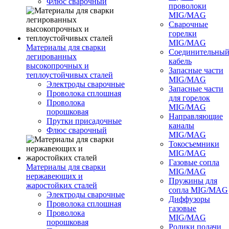
Флюс сварочный
проволоки
MIG/MAG
Сварочные
горелки
MIG/MAG
Материалы для сварки
Соединительны
легированных
кабель
высокопрочных и
Запасные части
теплоустойчивых сталей
MIG/MAG
Электроды сварочные
Запасные части
Проволока сплошная
для горелок
Проволока
MIG/MAG
порошковая
Направляющие
Прутки присадочные
каналы
Флюс сварочный
MIG/MAG
Токосъемники
MIG/MAG
Газовые сопла
Материалы для сварки
MIG/MAG
нержавеющих и
Пружины для
жаростойких сталей
сопла MIG/MAG
Электроды сварочные
Диффузоры
Проволока сплошная
газовые
Проволока
MIG/MAG
порошковая
Ролики подачи