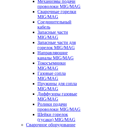
Механизмы подачи
проволоки MIG/MAG
Сварочные горелки
MIG/MAG
Соединительный
кабель
Запасные части
MIG/MAG
Запасные части для
горелок MIG/MAG
Направляющие
каналы MIG/MAG
Токосъемники
MIG/MAG
Газовые сопла
MIG/MAG
Пружины для сопла
MIG/MAG
Диффузоры газовые
MIG/MAG
Ролики подачи
проволоки MIG/MAG
Шейки горелок
(гусаки) MIG/MAG
Сварочное оборудование