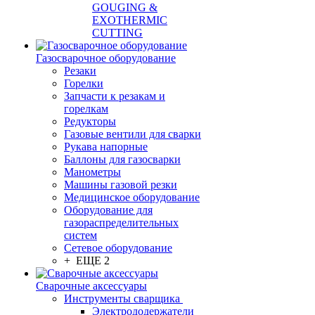
GOUGING &
EXOTHERMIC
CUTTING
Газосварочное оборудование
Резаки
Горелки
Запчасти к резакам и
горелкам
Редукторы
Газовые вентили для сварки
Рукава напорные
Баллоны для газосварки
Манометры
Машины газовой резки
Медицинское оборудование
Оборудование для
газораспределительных
систем
Сетевое оборудование
+ ЕЩЕ 2
Сварочные аксессуары
Инструменты сварщика
Электрододержатели