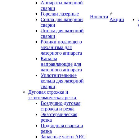
Аппараты лазерной
сварки
Горелки лазерные
Новости
Сопла для лазерной
Акции
сварки
Линзы для лазерной
сварки
Ролики подающего
механизма для
лазерного аппарата
Каналы
направляющие для
лазерного аппарата
Уплотнительные
кольца для лазерной
сварки
Дуговая строжка и
экзотермическая резка
Воздушно-дуговая
строжка и резка
Экзотермическая
резка
Подводная сварка и
резка
Запасные части ARC