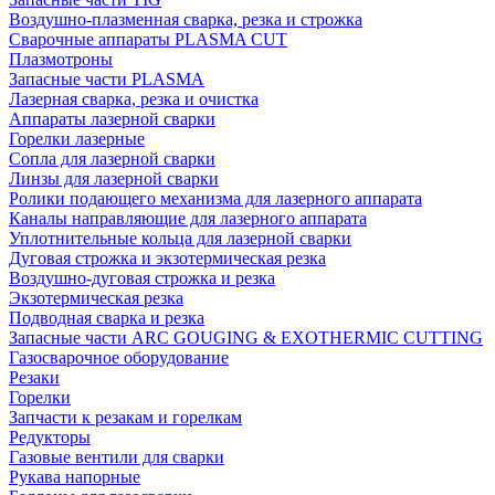
Воздушно-плазменная сварка, резка и строжка
Сварочные аппараты PLASMA CUT
Плазмотроны
Запасные части PLASMA
Лазерная сварка, резка и очистка
Аппараты лазерной сварки
Горелки лазерные
Сопла для лазерной сварки
Линзы для лазерной сварки
Ролики подающего механизма для лазерного аппарата
Каналы направляющие для лазерного аппарата
Уплотнительные кольца для лазерной сварки
Дуговая строжка и экзотермическая резка
Воздушно-дуговая строжка и резка
Экзотермическая резка
Подводная сварка и резка
Запасные части ARC GOUGING & EXOTHERMIC CUTTING
Газосварочное оборудование
Резаки
Горелки
Запчасти к резакам и горелкам
Редукторы
Газовые вентили для сварки
Рукава напорные