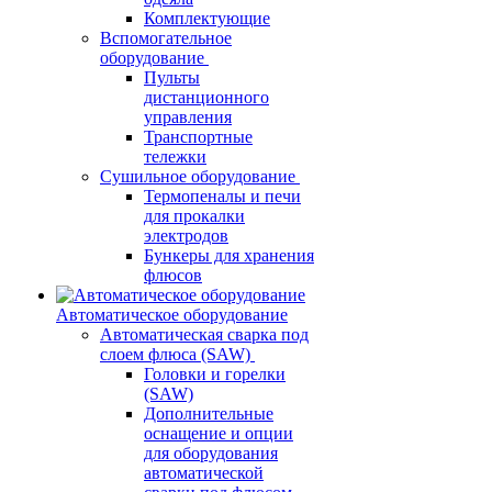
Комплектующие
Вспомогательное
оборудование
Пульты
дистанционного
управления
Транспортные
тележки
Сушильное оборудование
Термопеналы и печи
для прокалки
электродов
Бункеры для хранения
флюсов
Автоматическое оборудование
Автоматическая сварка под
слоем флюса (SAW)
Головки и горелки
(SAW)
Дополнительные
оснащение и опции
для оборудования
автоматической