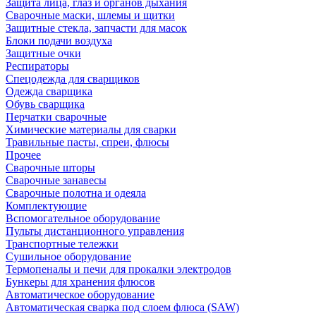
Защита лица, глаз и органов дыхания
Сварочные маски, шлемы и щитки
Защитные стекла, запчасти для масок
Блоки подачи воздуха
Защитные очки
Респираторы
Спецодежда для сварщиков
Одежда сварщика
Обувь сварщика
Перчатки сварочные
Химические материалы для сварки
Травильные пасты, спреи, флюсы
Прочее
Сварочные шторы
Сварочные занавесы
Сварочные полотна и одеяла
Комплектующие
Вспомогательное оборудование
Пульты дистанционного управления
Транспортные тележки
Сушильное оборудование
Термопеналы и печи для прокалки электродов
Бункеры для хранения флюсов
Автоматическое оборудование
Автоматическая сварка под слоем флюса (SAW)