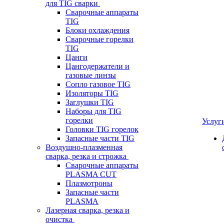
для TIG сварки
Сварочные аппараты
TIG
Блоки охлаждения
Сварочные горелки
TIG
Цанги
Цангодержатели и
газовые линзы
Сопло газовое TIG
Изоляторы TIG
Заглушки TIG
Наборы для TIG
горелки
Услуг
Головки TIG горелок
Запасные части TIG
Воздушно-плазменная
сварка, резка и строжка
Сварочные аппараты
PLASMA CUT
Плазмотроны
Запасные части
PLASMA
Лазерная сварка, резка и
очистка