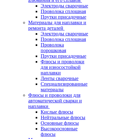
алюминия и его сплавов
Электроды сварочные
Проволока сплошная
Прутки присадочные
Материалы для наплавки и
ремонта деталей
Электроды сварочные
Проволока сплошная
Проволока
порошковая
Прутки присадочные
Флюсы и проволоки
для износостойкой
наплавки
Ленты сварочные
Специализированные
материалы
Флюсы и проволоки для
автоматической сварки и
наплавки
Кислые флюсы
Нейтральные флюсы
Основные флюсы
Высокоосновные
флюсы