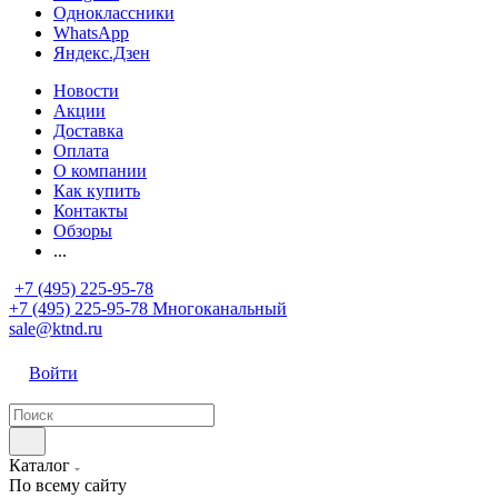
Одноклассники
WhatsApp
Яндекс.Дзен
Новости
Акции
Доставка
Оплата
О компании
Как купить
Контакты
Обзоры
...
+7 (495) 225-95-78
+7 (495) 225-95-78
Многоканальный
sale@ktnd.ru
Войти
Каталог
По всему сайту