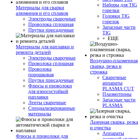
Наборы для TIG
Материалы для сварки
горелки
алюминия и его сплавов
Головки TIG
Электроды сварочные
горелок
Проволока сплошная
Запасные части
Прутки присадочные
TIG
+ ЕЩЕ
Материалы для наплавки и
ремонта деталей
Электроды сварочные
Воздушно-плазменная
Проволока сплошная
сварка, резка и
Проволока
строжка
порошковая
Сварочные
Прутки присадочные
аппараты
Флюсы и проволоки
PLASMA CUT
для износостойкой
Плазмотроны
наплавки
Запасные части
Ленты сварочные
PLASMA
Специализированные
материалы
Лазерная сварка, резка
и очистка
Аппараты
Флюсы и проволоки для
лазерной сварки