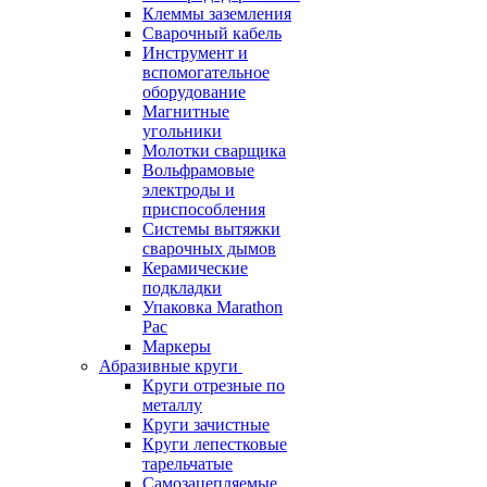
Клеммы заземления
Сварочный кабель
Инструмент и
вспомогательное
оборудование
Магнитные
угольники
Молотки сварщика
Вольфрамовые
электроды и
приспособления
Системы вытяжки
сварочных дымов
Керамические
подкладки
Упаковка Marathon
Pac
Маркеры
Абразивные круги
Круги отрезные по
металлу
Круги зачистные
Круги лепестковые
тарельчатые
Самозацепляемые