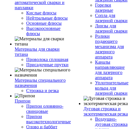
автоматической сварки и
Горелки
наплавки
лазерные
Кислые флюсы
Сопла для
Нейтральные флюсы
лазерной сварки
Основные флюсы
Линзы для
Высокоосновные
лазерной сварки
флюсы
Ролики
подающего
механизма для
Материалы для сварки
лазерного
титана
аппарата
Проволока сплошная
Каналы
Присадочные прутки
направляющие
для лазерного
аппарата
Материалы специального
Уплотнительные
назначения
кольца для
Строжка и резка
лазерной сварки
Припои
Припои оловянно-
Дуговая строжка и
свинцовые
экзотермическая резка
Припои
Воздушно-
высокотехнологичные
дуговая строжка
Олово и баббит