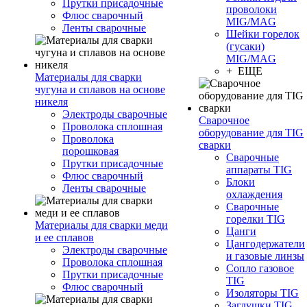
Прутки присадочные
проволоки
Флюс сварочный
MIG/MAG
Ленты сварочные
Шейки горелок
(гусаки)
MIG/MAG
+ ЕЩЕ
Материалы для сварки
чугуна и сплавов на основе
никеля
Электроды сварочные
Сварочное
Проволока сплошная
оборудование для TIG
Проволока
сварки
порошковая
Сварочные
Прутки присадочные
аппараты TIG
Флюс сварочный
Блоки
Ленты сварочные
охлаждения
Сварочные
горелки TIG
Материалы для сварки меди
Цанги
и ее сплавов
Цангодержатели
Электроды сварочные
и газовые линзы
Проволока сплошная
Сопло газовое
Прутки присадочные
TIG
Флюс сварочный
Изоляторы TIG
Заглушки TIG