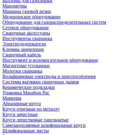
Баллоны для газосварки
Манометры
Машины газовой резки
Медицинское оборудование
Оборудование для газораспределительных систем
Сетевое оборудование
Сварочные аксессуары
Инструменты сварщика
Электрододержатели
Клеммы заземления
Сварочный кабель
Инструмент и вспомогательное оборудование
Магнитные угольники
Молотки сварщика
Вольфрамовые электроды и приспособления
Системы вытяжки сварочных дымов
Керамические подкладки
Упаковка Marathon Pac
Маркеры
Абразивные круги
Круги отрезные по металлу
Круги зачистные
Круги лепестковые тарельчатые
Самозацепляемые шлифовальные круги
Шлифовальные листы