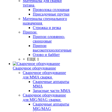
Материалы для сварки
титана
Проволока сплошная
Присадочные прутки
Материалы специального
назначения
Строжка и резка
Припои
Припои оловянно-
свинцовые
Припои
высокотехнологичные
Олово и баббит
+ ЕЩЕ 1
Сварочное оборудование
Сварочное оборудование
для MMA сварки
Сварочные аппараты
MMA
Запасные части MMA
Сварочное оборудование
для MIG/MAG сварки
Сварочные аппараты
MIG/MAG