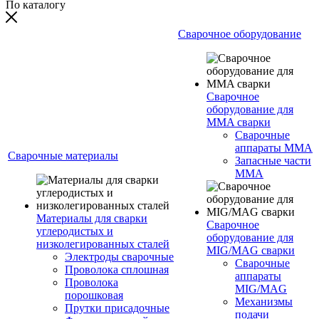
По каталогу
Сварочное оборудование
Сварочное
оборудование для
MMA сварки
Сварочные
аппараты MMA
Сварочные материалы
Запасные части
MMA
Материалы для сварки
Сварочное
углеродистых и
оборудование для
низколегированных сталей
MIG/MAG сварки
Электроды сварочные
Сварочные
Проволока сплошная
аппараты
Проволока
MIG/MAG
порошковая
Механизмы
Прутки присадочные
подачи