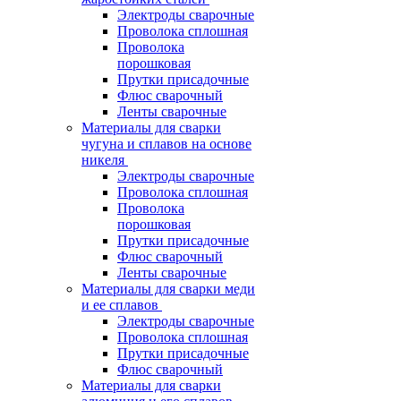
Электроды сварочные
Проволока сплошная
Проволока
порошковая
Прутки присадочные
Флюс сварочный
Ленты сварочные
Материалы для сварки
чугуна и сплавов на основе
никеля
Электроды сварочные
Проволока сплошная
Проволока
порошковая
Прутки присадочные
Флюс сварочный
Ленты сварочные
Материалы для сварки меди
и ее сплавов
Электроды сварочные
Проволока сплошная
Прутки присадочные
Флюс сварочный
Материалы для сварки