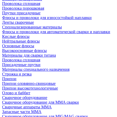
Проволока сплошная
Проволока порошковая
Прутки присадочные
Флюсы и проволоки для износостойкой наплавки
Ленты сварочные
Специализированные материалы
Флюсы и проволоки для автоматической сварки и наплавки
Кислые флюсы
Нейтральные флюсы
Основные флюсы
Высокоосновные флюсы
Материалы для сварки титана
Проволока сплошная
Присадочные прутки
Материалы специального назначения
Строжка и резка
Припои
Припои оловянно-свинцовые
Припои высокотехнологичные
Олово и баббит
Сварочное оборудование
Сварочное оборудование для MMA сварки
Сварочные аппараты MMA
Запасные части MMA
Сварочное оборудование для MIG/MAG сварки