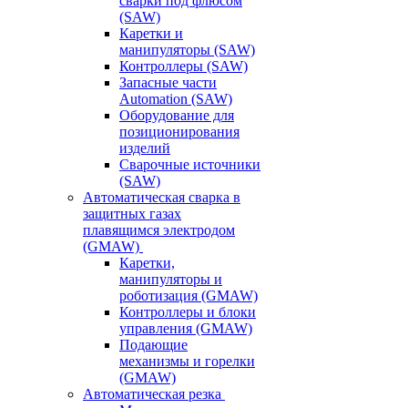
сварки под флюсом
(SAW)
Каретки и
манипуляторы (SAW)
Контроллеры (SAW)
Запасные части
Automation (SAW)
Оборудование для
позиционирования
изделий
Сварочные источники
(SAW)
Автоматическая сварка в
защитных газах
плавящимся электродом
(GMAW)
Каретки,
манипуляторы и
роботизация (GMAW)
Контроллеры и блоки
управления (GMAW)
Подающие
механизмы и горелки
(GMAW)
Автоматическая резка