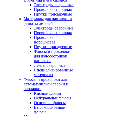
алюминия и его сплавов
Электроды сварочные
Проволока сплошная
Прутки присадочные
Материалы для наплавки и
ремонта деталей
Электроды сварочные
Проволока сплошная
Проволока
порошковая
Прутки присадочные
Флюсы и проволоки
для износостойкой
наплавки
Ленты сварочные
Специализированные
материалы
Флюсы и проволоки для
автоматической сварки и
наплавки
Кислые флюсы
Нейтральные флюсы
Основные флюсы
Высокоосновные
флюсы