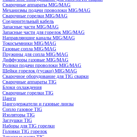
Сварочные аппараты MIG/MAG
Механизмы подачи проволоки MIG/MAG
Сварочные горелки MIG/MAG
Соединительный кабель
Запасные части MIG/MAG
Запасные части для горелок MIG/MAG
Направляющие каналы MIG/MAG
Токосъемники MIG/MAG
Газовые сопла MIG/MAG
Пружины для сопла MIG/MAG
Диффузоры газовые MIG/MAG
Ролики подачи проволоки MIG/MAG
Шейки горелок (гусаки) MIG/MAG
Сварочное оборудование для TIG сварки
Сварочные аппараты TIG
Блоки охлаждения
Сварочные горелки TIG
Цанги
Цангодержатели и газовые линзы
Сопло газовое TIG
Изоляторы TIG
Заглушки TIG
Наборы для TIG горелки
Головки TIG горелок
Запасные части TIG