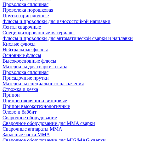
Проволока сплошная
Проволока порошковая
Прутки присадочные
Флюсы и проволоки для износостойкой наплавки
Ленты сварочные
Специализированные материалы
Флюсы и проволоки для автоматической сварки и наплавки
Кислые флюсы
Нейтральные флюсы
Основные флюсы
Высокоосновные флюсы
Материалы для сварки титана
Проволока сплошная
Присадочные прутки
Материалы специального назначения
Строжка и резка
Припои
Припои оловянно-свинцовые
Припои высокотехнологичные
Олово и баббит
Сварочное оборудование
Сварочное оборудование для MMA сварки
Сварочные аппараты MMA
Запасные части MMA
Сварочное оборудование для MIG/MAG сварки