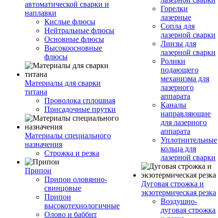
автоматической сварки и
Горелки
наплавки
лазерные
Кислые флюсы
Сопла для
Нейтральные флюсы
лазерной сварки
Основные флюсы
Линзы для
Высокоосновные
лазерной сварки
флюсы
Ролики
подающего
механизма для
Материалы для сварки
лазерного
титана
аппарата
Проволока сплошная
Каналы
Присадочные прутки
направляющие
для лазерного
аппарата
Материалы специального
Уплотнительные
назначения
кольца для
Строжка и резка
лазерной сварки
Припои
Припои оловянно-
Дуговая строжка и
свинцовые
экзотермическая резка
Припои
Воздушно-
высокотехнологичные
дуговая строжка
Олово и баббит