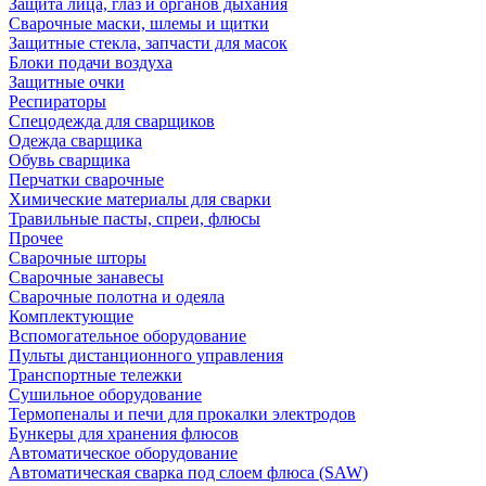
Защита лица, глаз и органов дыхания
Сварочные маски, шлемы и щитки
Защитные стекла, запчасти для масок
Блоки подачи воздуха
Защитные очки
Респираторы
Спецодежда для сварщиков
Одежда сварщика
Обувь сварщика
Перчатки сварочные
Химические материалы для сварки
Травильные пасты, спреи, флюсы
Прочее
Сварочные шторы
Сварочные занавесы
Сварочные полотна и одеяла
Комплектующие
Вспомогательное оборудование
Пульты дистанционного управления
Транспортные тележки
Сушильное оборудование
Термопеналы и печи для прокалки электродов
Бункеры для хранения флюсов
Автоматическое оборудование
Автоматическая сварка под слоем флюса (SAW)