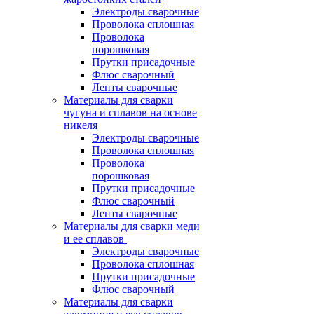
Электроды сварочные
Проволока сплошная
Проволока
порошковая
Прутки присадочные
Флюс сварочный
Ленты сварочные
Материалы для сварки
чугуна и сплавов на основе
никеля
Электроды сварочные
Проволока сплошная
Проволока
порошковая
Прутки присадочные
Флюс сварочный
Ленты сварочные
Материалы для сварки меди
и ее сплавов
Электроды сварочные
Проволока сплошная
Прутки присадочные
Флюс сварочный
Материалы для сварки