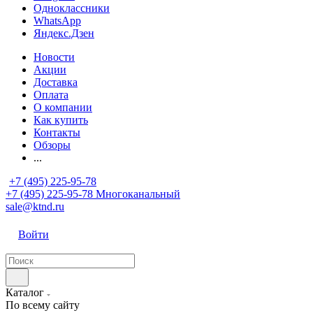
Одноклассники
WhatsApp
Яндекс.Дзен
Новости
Акции
Доставка
Оплата
О компании
Как купить
Контакты
Обзоры
...
+7 (495) 225-95-78
+7 (495) 225-95-78
Многоканальный
sale@ktnd.ru
Войти
Каталог
По всему сайту