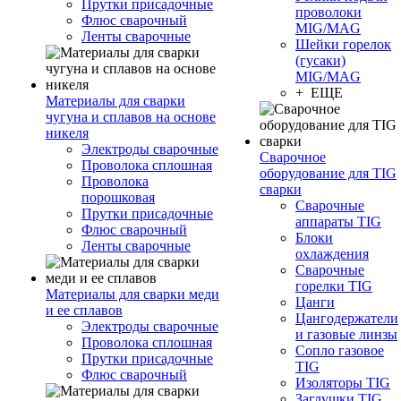
Прутки присадочные
проволоки
Флюс сварочный
MIG/MAG
Ленты сварочные
Шейки горелок
(гусаки)
MIG/MAG
+ ЕЩЕ
Материалы для сварки
чугуна и сплавов на основе
никеля
Электроды сварочные
Сварочное
Проволока сплошная
оборудование для TIG
Проволока
сварки
порошковая
Сварочные
Прутки присадочные
аппараты TIG
Флюс сварочный
Блоки
Ленты сварочные
охлаждения
Сварочные
горелки TIG
Материалы для сварки меди
Цанги
и ее сплавов
Цангодержатели
Электроды сварочные
и газовые линзы
Проволока сплошная
Сопло газовое
Прутки присадочные
TIG
Флюс сварочный
Изоляторы TIG
Заглушки TIG