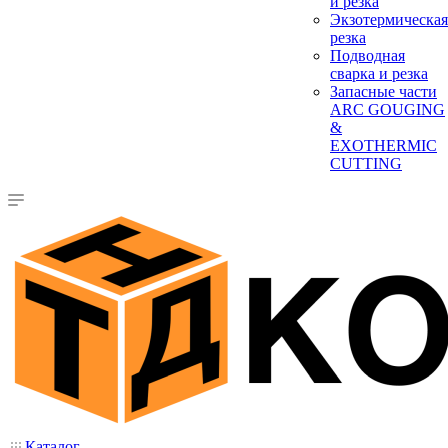
и резка
Экзотермическая
резка
Подводная
сварка и резка
Запасные части
ARC GOUGING
&
EXOTHERMIC
CUTTING
Каталог