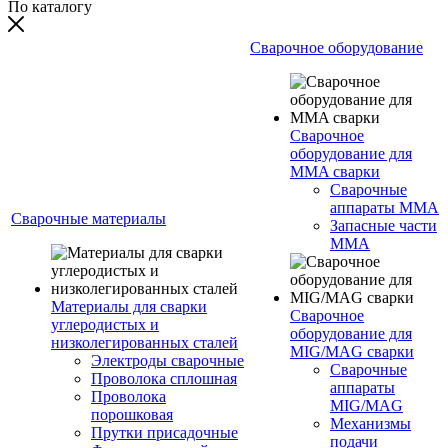
По каталогу
Сварочное оборудование
Сварочное
оборудование для
MMA сварки
Сварочные
аппараты MMA
Сварочные материалы
Запасные части
MMA
Материалы для сварки
Сварочное
углеродистых и
оборудование для
низколегированных сталей
MIG/MAG сварки
Электроды сварочные
Сварочные
Проволока сплошная
аппараты
Проволока
MIG/MAG
порошковая
Механизмы
Прутки присадочные
подачи