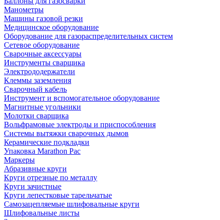
Баллоны для газосварки
Манометры
Машины газовой резки
Медицинское оборудование
Оборудование для газораспределительных систем
Сетевое оборудование
Сварочные аксессуары
Инструменты сварщика
Электрододержатели
Клеммы заземления
Сварочный кабель
Инструмент и вспомогательное оборудование
Магнитные угольники
Молотки сварщика
Вольфрамовые электроды и приспособления
Системы вытяжки сварочных дымов
Керамические подкладки
Упаковка Marathon Pac
Маркеры
Абразивные круги
Круги отрезные по металлу
Круги зачистные
Круги лепестковые тарельчатые
Самозацепляемые шлифовальные круги
Шлифовальные листы