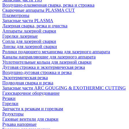
Воздушно-плазменная сварка, резка и строжка
Сварочные аппараты PLASMA CUT
Плазмотроны
Запасные части PLASMA
Лазерная сварка, резка и очистка
Аппараты лазерной сварки
Горелки лазерные
Сопла для лазерной сварки
Линзы для лазерной сварки
Ролики подающего механизма для лазерного аппарата
Каналы направляющие для лазерного аппарата
Уплотнительные кольца для лазерной сварки
Дуговая строжка и экзотермическая резка
Воздушно-дуговая строжка и резка
Экзотермическая резка
Подводная сварка и резка
Запасные части ARC GOUGING & EXOTHERMIC CUTTING
Газосварочное оборудование
Резаки
Горелки
Запчасти к резакам и горелкам
Редукторы
Газовые вентили для сварки
Рукава напорные