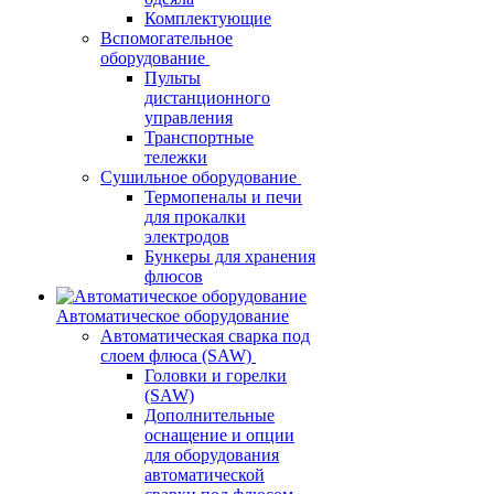
Комплектующие
Вспомогательное
оборудование
Пульты
дистанционного
управления
Транспортные
тележки
Сушильное оборудование
Термопеналы и печи
для прокалки
электродов
Бункеры для хранения
флюсов
Автоматическое оборудование
Автоматическая сварка под
слоем флюса (SAW)
Головки и горелки
(SAW)
Дополнительные
оснащение и опции
для оборудования
автоматической