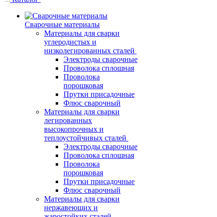
Сварочные материалы
Материалы для сварки
углеродистых и
низколегированных сталей
Электроды сварочные
Проволока сплошная
Проволока
порошковая
Прутки присадочные
Флюс сварочный
Материалы для сварки
легированных
высокопрочных и
теплоустойчивых сталей
Электроды сварочные
Проволока сплошная
Проволока
порошковая
Прутки присадочные
Флюс сварочный
Материалы для сварки
нержавеющих и
жаростойких сталей