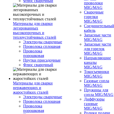
Флюс сварочный
проволоки
MIG/MAG
Сварочные
горелки
MIG/MAG
Материалы для сварки
Соединительны
легированных
кабель
высокопрочных и
Запасные части
теплоустойчивых сталей
MIG/MAG
Электроды сварочные
Запасные части
Проволока сплошная
для горелок
Проволока
MIG/MAG
порошковая
Направляющие
Прутки присадочные
каналы
Флюс сварочный
MIG/MAG
Токосъемники
MIG/MAG
Газовые сопла
Материалы для сварки
MIG/MAG
нержавеющих и
Пружины для
жаростойких сталей
сопла MIG/MAG
Электроды сварочные
Диффузоры
Проволока сплошная
газовые
Проволока
MIG/MAG
порошковая
Ролики подачи