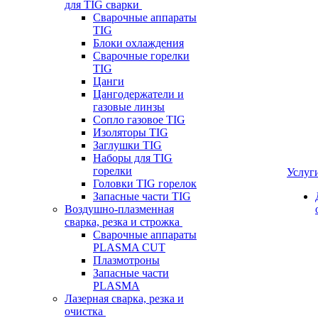
для TIG сварки
Сварочные аппараты
TIG
Блоки охлаждения
Сварочные горелки
TIG
Цанги
Цангодержатели и
газовые линзы
Сопло газовое TIG
Изоляторы TIG
Заглушки TIG
Наборы для TIG
горелки
Услуг
Головки TIG горелок
Запасные части TIG
Воздушно-плазменная
сварка, резка и строжка
Сварочные аппараты
PLASMA CUT
Плазмотроны
Запасные части
PLASMA
Лазерная сварка, резка и
очистка