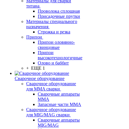
Материалы для сварки
титана
Проволока сплошная
Присадочные прутки
Материалы специального
назначения
Строжка и резка
Припои
Припои оловянно-
свинцовые
Припои
высокотехнологичные
Олово и баббит
+ ЕЩЕ 1
Сварочное оборудование
Сварочное оборудование
для MMA сварки
Сварочные аппараты
MMA
Запасные части MMA
Сварочное оборудование
для MIG/MAG сварки
Сварочные аппараты
MIG/MAG