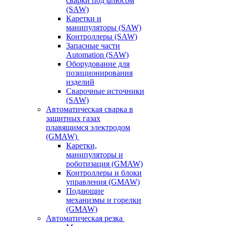
сварки под флюсом
(SAW)
Каретки и
манипуляторы (SAW)
Контроллеры (SAW)
Запасные части
Automation (SAW)
Оборудование для
позиционирования
изделий
Сварочные источники
(SAW)
Автоматическая сварка в
защитных газах
плавящимся электродом
(GMAW)
Каретки,
манипуляторы и
роботизация (GMAW)
Контроллеры и блоки
управления (GMAW)
Подающие
механизмы и горелки
(GMAW)
Автоматическая резка