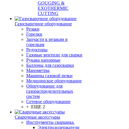
GOUGING &
EXOTHERMIC
CUTTING
Газосварочное оборудование
Резаки
Горелки
Запчасти к резакам и
горелкам
Редукторы
Газовые вентили для сварки
Рукава напорные
Баллоны для газосварки
Манометры
Машины газовой резки
Медицинское оборудование
Оборудование для
газораспределительных
систем
Сетевое оборудование
+ ЕЩЕ 2
Сварочные аксессуары
Инструменты сварщика
Электрододержатели