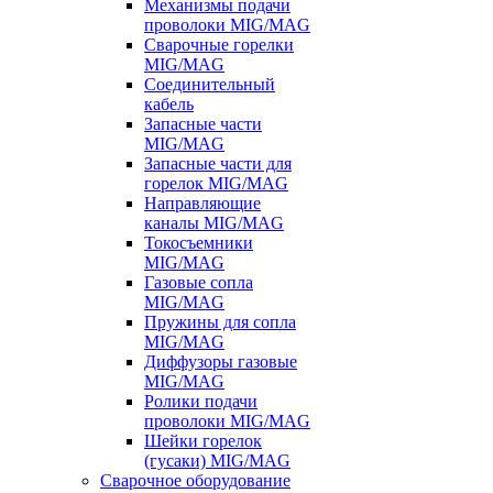
Механизмы подачи
проволоки MIG/MAG
Сварочные горелки
MIG/MAG
Соединительный
кабель
Запасные части
MIG/MAG
Запасные части для
горелок MIG/MAG
Направляющие
каналы MIG/MAG
Токосъемники
MIG/MAG
Газовые сопла
MIG/MAG
Пружины для сопла
MIG/MAG
Диффузоры газовые
MIG/MAG
Ролики подачи
проволоки MIG/MAG
Шейки горелок
(гусаки) MIG/MAG
Сварочное оборудование