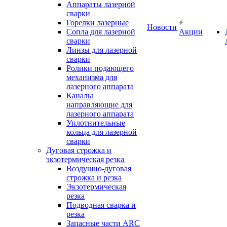
Аппараты лазерной
сварки
Горелки лазерные
Новости
Сопла для лазерной
Акции
сварки
Линзы для лазерной
сварки
Ролики подающего
механизма для
лазерного аппарата
Каналы
направляющие для
лазерного аппарата
Уплотнительные
кольца для лазерной
сварки
Дуговая строжка и
экзотермическая резка
Воздушно-дуговая
строжка и резка
Экзотермическая
резка
Подводная сварка и
резка
Запасные части ARC