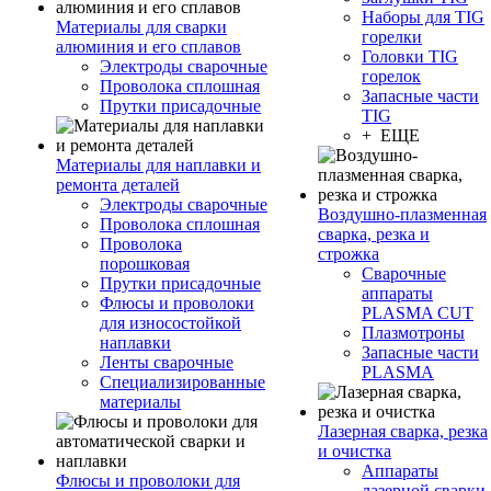
Наборы для TIG
Материалы для сварки
горелки
алюминия и его сплавов
Головки TIG
Электроды сварочные
горелок
Проволока сплошная
Запасные части
Прутки присадочные
TIG
+ ЕЩЕ
Материалы для наплавки и
ремонта деталей
Электроды сварочные
Воздушно-плазменная
Проволока сплошная
сварка, резка и
Проволока
строжка
порошковая
Сварочные
Прутки присадочные
аппараты
Флюсы и проволоки
PLASMA CUT
для износостойкой
Плазмотроны
наплавки
Запасные части
Ленты сварочные
PLASMA
Специализированные
материалы
Лазерная сварка, резка
и очистка
Аппараты
Флюсы и проволоки для
лазерной сварки