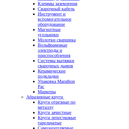
Клеммы заземления
Сварочный кабель
Инструмент и
вспомогательное
оборудование
Магнитные
угольники
Молотки сварщика
Вольфрамовые
электроды и
приспособления
Системы вытяжки
сварочных дымов
Керамические
подкладки
Упаковка Marathon
Pac
Маркеры
Абразивные круги
Круги отрезные по
металлу
Круги зачистные
Круги лепестковые
тарельчатые
Самозацепляемые