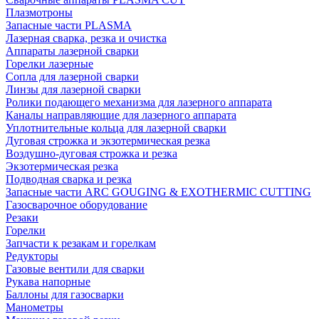
Плазмотроны
Запасные части PLASMA
Лазерная сварка, резка и очистка
Аппараты лазерной сварки
Горелки лазерные
Сопла для лазерной сварки
Линзы для лазерной сварки
Ролики подающего механизма для лазерного аппарата
Каналы направляющие для лазерного аппарата
Уплотнительные кольца для лазерной сварки
Дуговая строжка и экзотермическая резка
Воздушно-дуговая строжка и резка
Экзотермическая резка
Подводная сварка и резка
Запасные части ARC GOUGING & EXOTHERMIC CUTTING
Газосварочное оборудование
Резаки
Горелки
Запчасти к резакам и горелкам
Редукторы
Газовые вентили для сварки
Рукава напорные
Баллоны для газосварки
Манометры