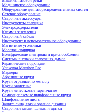
Машины газовой резки
Медицинское оборудование
Оборудование для газораспределительных систем
Сетевое оборудование
Сварочные аксессуары
Инструменты сварщика
Электрододержатели
Клеммы заземления
Сварочный кабель
Инструмент и вспомогательное оборудование
Магнитные угольники
Молотки сварщика
Вольфрамовые электроды и приспособления
Системы вытяжки сварочных дымов
Керамические подкладки
Упаковка Marathon Pac
Маркеры
Абразивные круги
Круги отрезные по металлу
Круги зачистные
Круги лепестковые тарельчатые
Самозацепляемые шлифовальные круги
Шлифовальные листы
Защита лица, глаз и органов дыхания
Сварочные маски, шлемы и щитки