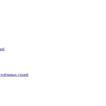
лей
стойчивых сталей