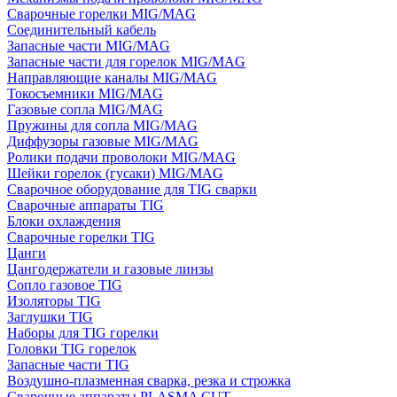
Сварочные горелки MIG/MAG
Соединительный кабель
Запасные части MIG/MAG
Запасные части для горелок MIG/MAG
Направляющие каналы MIG/MAG
Токосъемники MIG/MAG
Газовые сопла MIG/MAG
Пружины для сопла MIG/MAG
Диффузоры газовые MIG/MAG
Ролики подачи проволоки MIG/MAG
Шейки горелок (гусаки) MIG/MAG
Сварочное оборудование для TIG сварки
Сварочные аппараты TIG
Блоки охлаждения
Сварочные горелки TIG
Цанги
Цангодержатели и газовые линзы
Сопло газовое TIG
Изоляторы TIG
Заглушки TIG
Наборы для TIG горелки
Головки TIG горелок
Запасные части TIG
Воздушно-плазменная сварка, резка и строжка
Сварочные аппараты PLASMA CUT