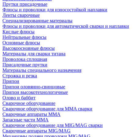
Прутки присадочные
Флюсы и проволоки для износостойкой наплавки
Ленты сварочные
Специализированные материалы
Флюсы и проволоки для автоматической сварки и наплавки
Кислые флюсы
Нейтральные флюсы
Основные флюсы
Высокоосновные флюсы
Материалы для сварки титана
Проволока сплошная
Присадочные прутки
Материалы специального назначения
Строжка и резка
Припои
Припои оловянно-свинцовые
Припои высокотехнологичные
Олово и баббит
Сварочное оборудование
Сварочное оборудование для MMA сварки
Сварочные аппараты MMA
Запасные части MMA
Сварочное оборудование для MIG/MAG сварки
Сварочные аппараты MIG/MAG
Механизмы подачи проволоки MIG/MAG