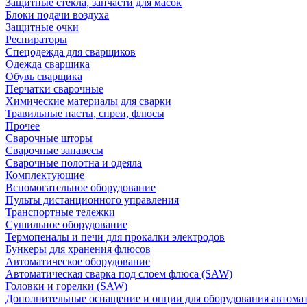
Защитные стекла, запчасти для масок
Блоки подачи воздуха
Защитные очки
Респираторы
Спецодежда для сварщиков
Одежда сварщика
Обувь сварщика
Перчатки сварочные
Химические материалы для сварки
Травильные пасты, спреи, флюсы
Прочее
Сварочные шторы
Сварочные занавесы
Сварочные полотна и одеяла
Комплектующие
Вспомогательное оборудование
Пульты дистанционного управления
Транспортные тележки
Сушильное оборудование
Термопеналы и печи для прокалки электродов
Бункеры для хранения флюсов
Автоматическое оборудование
Автоматическая сварка под слоем флюса (SAW)
Головки и горелки (SAW)
Дополнительные оснащение и опции для оборудования автома