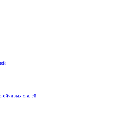
лей
стойчивых сталей