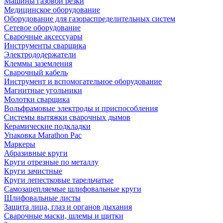
Машины газовой резки
Медицинское оборудование
Оборудование для газораспределительных систем
Сетевое оборудование
Сварочные аксессуары
Инструменты сварщика
Электрододержатели
Клеммы заземления
Сварочный кабель
Инструмент и вспомогательное оборудование
Магнитные угольники
Молотки сварщика
Вольфрамовые электроды и приспособления
Системы вытяжки сварочных дымов
Керамические подкладки
Упаковка Marathon Pac
Маркеры
Абразивные круги
Круги отрезные по металлу
Круги зачистные
Круги лепестковые тарельчатые
Самозацепляемые шлифовальные круги
Шлифовальные листы
Защита лица, глаз и органов дыхания
Сварочные маски, шлемы и щитки