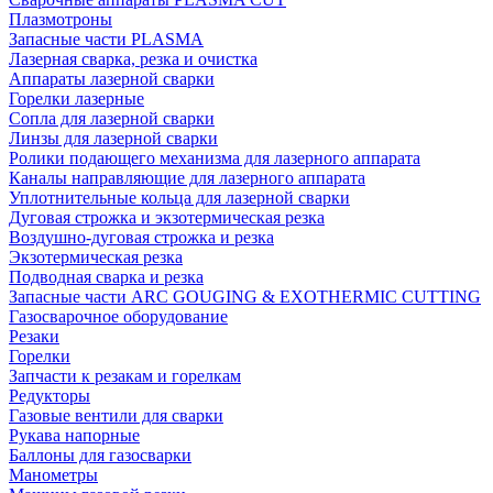
Плазмотроны
Запасные части PLASMA
Лазерная сварка, резка и очистка
Аппараты лазерной сварки
Горелки лазерные
Сопла для лазерной сварки
Линзы для лазерной сварки
Ролики подающего механизма для лазерного аппарата
Каналы направляющие для лазерного аппарата
Уплотнительные кольца для лазерной сварки
Дуговая строжка и экзотермическая резка
Воздушно-дуговая строжка и резка
Экзотермическая резка
Подводная сварка и резка
Запасные части ARC GOUGING & EXOTHERMIC CUTTING
Газосварочное оборудование
Резаки
Горелки
Запчасти к резакам и горелкам
Редукторы
Газовые вентили для сварки
Рукава напорные
Баллоны для газосварки
Манометры