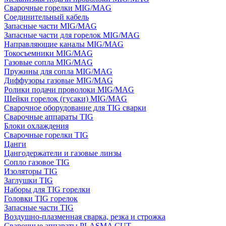
Сварочные горелки MIG/MAG
Соединительный кабель
Запасные части MIG/MAG
Запасные части для горелок MIG/MAG
Направляющие каналы MIG/MAG
Токосъемники MIG/MAG
Газовые сопла MIG/MAG
Пружины для сопла MIG/MAG
Диффузоры газовые MIG/MAG
Ролики подачи проволоки MIG/MAG
Шейки горелок (гусаки) MIG/MAG
Сварочное оборудование для TIG сварки
Сварочные аппараты TIG
Блоки охлаждения
Сварочные горелки TIG
Цанги
Цангодержатели и газовые линзы
Сопло газовое TIG
Изоляторы TIG
Заглушки TIG
Наборы для TIG горелки
Головки TIG горелок
Запасные части TIG
Воздушно-плазменная сварка, резка и строжка
Сварочные аппараты PLASMA CUT