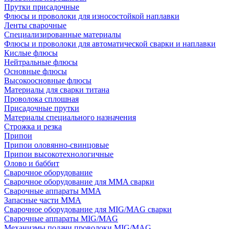
Прутки присадочные
Флюсы и проволоки для износостойкой наплавки
Ленты сварочные
Специализированные материалы
Флюсы и проволоки для автоматической сварки и наплавки
Кислые флюсы
Нейтральные флюсы
Основные флюсы
Высокоосновные флюсы
Материалы для сварки титана
Проволока сплошная
Присадочные прутки
Материалы специального назначения
Строжка и резка
Припои
Припои оловянно-свинцовые
Припои высокотехнологичные
Олово и баббит
Сварочное оборудование
Сварочное оборудование для MMA сварки
Сварочные аппараты MMA
Запасные части MMA
Сварочное оборудование для MIG/MAG сварки
Сварочные аппараты MIG/MAG
Механизмы подачи проволоки MIG/MAG