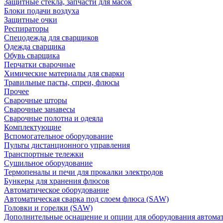
Защитные стекла, запчасти для масок
Блоки подачи воздуха
Защитные очки
Респираторы
Спецодежда для сварщиков
Одежда сварщика
Обувь сварщика
Перчатки сварочные
Химические материалы для сварки
Травильные пасты, спреи, флюсы
Прочее
Сварочные шторы
Сварочные занавесы
Сварочные полотна и одеяла
Комплектующие
Вспомогательное оборудование
Пульты дистанционного управления
Транспортные тележки
Сушильное оборудование
Термопеналы и печи для прокалки электродов
Бункеры для хранения флюсов
Автоматическое оборудование
Автоматическая сварка под слоем флюса (SAW)
Головки и горелки (SAW)
Дополнительные оснащение и опции для оборудования автома