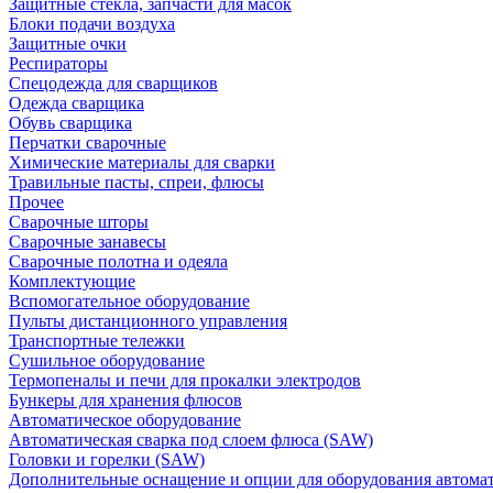
Защитные стекла, запчасти для масок
Блоки подачи воздуха
Защитные очки
Респираторы
Спецодежда для сварщиков
Одежда сварщика
Обувь сварщика
Перчатки сварочные
Химические материалы для сварки
Травильные пасты, спреи, флюсы
Прочее
Сварочные шторы
Сварочные занавесы
Сварочные полотна и одеяла
Комплектующие
Вспомогательное оборудование
Пульты дистанционного управления
Транспортные тележки
Сушильное оборудование
Термопеналы и печи для прокалки электродов
Бункеры для хранения флюсов
Автоматическое оборудование
Автоматическая сварка под слоем флюса (SAW)
Головки и горелки (SAW)
Дополнительные оснащение и опции для оборудования автома