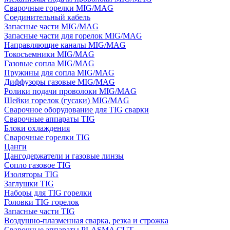
Сварочные горелки MIG/MAG
Соединительный кабель
Запасные части MIG/MAG
Запасные части для горелок MIG/MAG
Направляющие каналы MIG/MAG
Токосъемники MIG/MAG
Газовые сопла MIG/MAG
Пружины для сопла MIG/MAG
Диффузоры газовые MIG/MAG
Ролики подачи проволоки MIG/MAG
Шейки горелок (гусаки) MIG/MAG
Сварочное оборудование для TIG сварки
Сварочные аппараты TIG
Блоки охлаждения
Сварочные горелки TIG
Цанги
Цангодержатели и газовые линзы
Сопло газовое TIG
Изоляторы TIG
Заглушки TIG
Наборы для TIG горелки
Головки TIG горелок
Запасные части TIG
Воздушно-плазменная сварка, резка и строжка
Сварочные аппараты PLASMA CUT