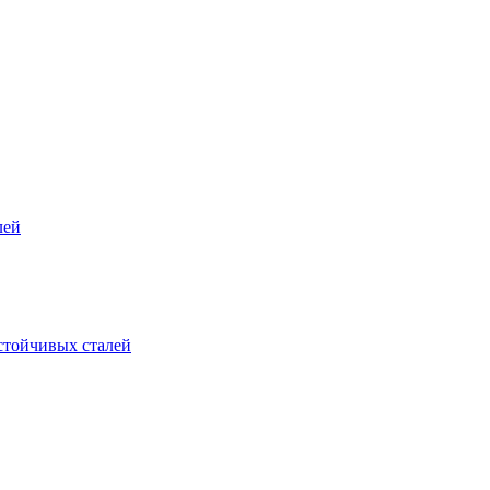
лей
стойчивых сталей