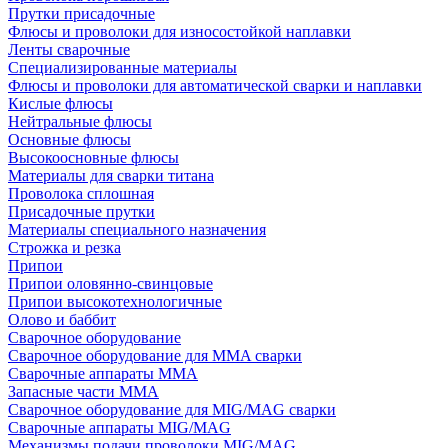
Прутки присадочные
Флюсы и проволоки для износостойкой наплавки
Ленты сварочные
Специализированные материалы
Флюсы и проволоки для автоматической сварки и наплавки
Кислые флюсы
Нейтральные флюсы
Основные флюсы
Высокоосновные флюсы
Материалы для сварки титана
Проволока сплошная
Присадочные прутки
Материалы специального назначения
Строжка и резка
Припои
Припои оловянно-свинцовые
Припои высокотехнологичные
Олово и баббит
Сварочное оборудование
Сварочное оборудование для MMA сварки
Сварочные аппараты MMA
Запасные части MMA
Сварочное оборудование для MIG/MAG сварки
Сварочные аппараты MIG/MAG
Механизмы подачи проволоки MIG/MAG