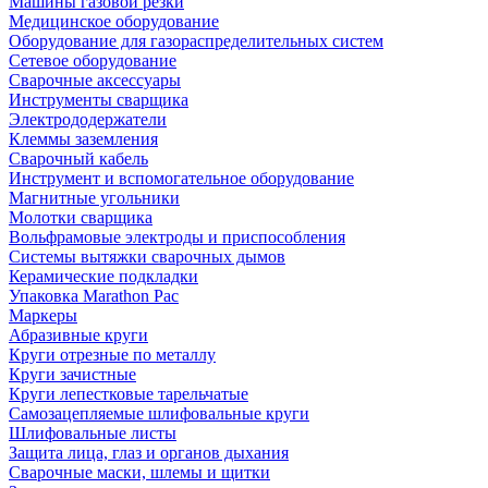
Машины газовой резки
Медицинское оборудование
Оборудование для газораспределительных систем
Сетевое оборудование
Сварочные аксессуары
Инструменты сварщика
Электрододержатели
Клеммы заземления
Сварочный кабель
Инструмент и вспомогательное оборудование
Магнитные угольники
Молотки сварщика
Вольфрамовые электроды и приспособления
Системы вытяжки сварочных дымов
Керамические подкладки
Упаковка Marathon Pac
Маркеры
Абразивные круги
Круги отрезные по металлу
Круги зачистные
Круги лепестковые тарельчатые
Самозацепляемые шлифовальные круги
Шлифовальные листы
Защита лица, глаз и органов дыхания
Сварочные маски, шлемы и щитки