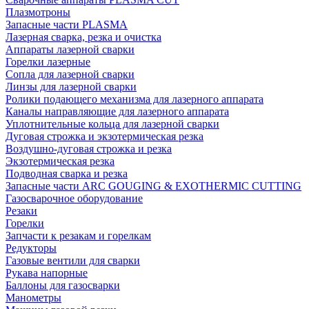
Плазмотроны
Запасные части PLASMA
Лазерная сварка, резка и очистка
Аппараты лазерной сварки
Горелки лазерные
Сопла для лазерной сварки
Линзы для лазерной сварки
Ролики подающего механизма для лазерного аппарата
Каналы направляющие для лазерного аппарата
Уплотнительные кольца для лазерной сварки
Дуговая строжка и экзотермическая резка
Воздушно-дуговая строжка и резка
Экзотермическая резка
Подводная сварка и резка
Запасные части ARC GOUGING & EXOTHERMIC CUTTING
Газосварочное оборудование
Резаки
Горелки
Запчасти к резакам и горелкам
Редукторы
Газовые вентили для сварки
Рукава напорные
Баллоны для газосварки
Манометры