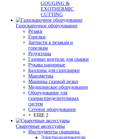
GOUGING &
EXOTHERMIC
CUTTING
Газосварочное оборудование
Резаки
Горелки
Запчасти к резакам и
горелкам
Редукторы
Газовые вентили для сварки
Рукава напорные
Баллоны для газосварки
Манометры
Машины газовой резки
Медицинское оборудование
Оборудование для
газораспределительных
систем
Сетевое оборудование
+ ЕЩЕ 2
Сварочные аксессуары
Инструменты сварщика
Электрододержатели