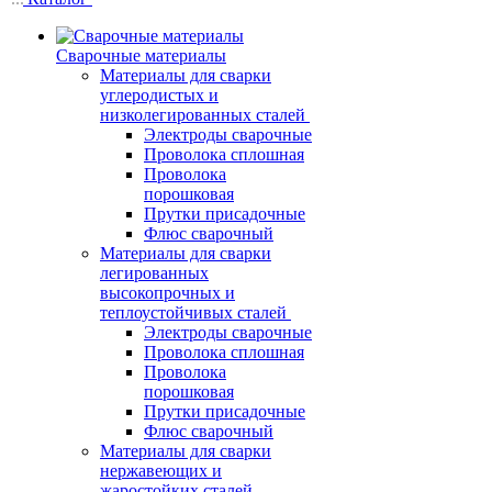
Сварочные материалы
Материалы для сварки
углеродистых и
низколегированных сталей
Электроды сварочные
Проволока сплошная
Проволока
порошковая
Прутки присадочные
Флюс сварочный
Материалы для сварки
легированных
высокопрочных и
теплоустойчивых сталей
Электроды сварочные
Проволока сплошная
Проволока
порошковая
Прутки присадочные
Флюс сварочный
Материалы для сварки
нержавеющих и
жаростойких сталей