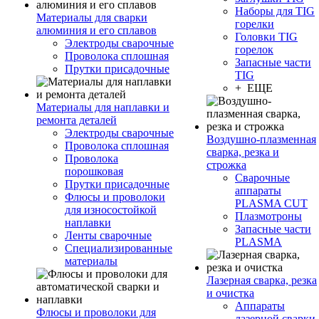
Наборы для TIG
Материалы для сварки
горелки
алюминия и его сплавов
Головки TIG
Электроды сварочные
горелок
Проволока сплошная
Запасные части
Прутки присадочные
TIG
+ ЕЩЕ
Материалы для наплавки и
ремонта деталей
Электроды сварочные
Воздушно-плазменная
Проволока сплошная
сварка, резка и
Проволока
строжка
порошковая
Сварочные
Прутки присадочные
аппараты
Флюсы и проволоки
PLASMA CUT
для износостойкой
Плазмотроны
наплавки
Запасные части
Ленты сварочные
PLASMA
Специализированные
материалы
Лазерная сварка, резка
и очистка
Аппараты
Флюсы и проволоки для
лазерной сварки