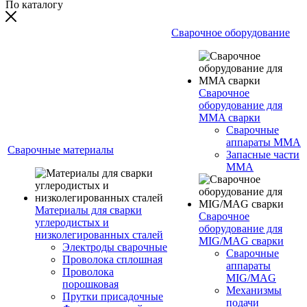
По каталогу
Сварочное оборудование
Сварочное
оборудование для
MMA сварки
Сварочные
аппараты MMA
Сварочные материалы
Запасные части
MMA
Материалы для сварки
Сварочное
углеродистых и
оборудование для
низколегированных сталей
MIG/MAG сварки
Электроды сварочные
Сварочные
Проволока сплошная
аппараты
Проволока
MIG/MAG
порошковая
Механизмы
Прутки присадочные
подачи