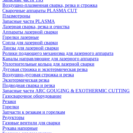
Воздушно-плазменная сварка, резка и строжка
Сварочные аппараты PLASMA CUT
Плазмотроны
Запасные части PLASMA
Лазерная сварка, резка и очистка
Аппараты лазерной сварки
Горелки лазерные
Сопла для лазерной сварки
Линзы для лазерной сварки
Ролики подающего механизма для лазерного аппарата
Каналы направляющие для лазерного аппарата
Уплотнительные кольца для лазерной сварки
Дуговая строжка и экзотермическая резка
Воздушно-дуговая строжка и резка
Экзотермическая резка
Подводная сварка и резка
Запасные части ARC GOUGING & EXOTHERMIC CUTTING
Газосварочное оборудование
Резаки
Горелки
Запчасти к резакам и горелкам
Редукторы
Газовые вентили для сварки
Рукава напорные