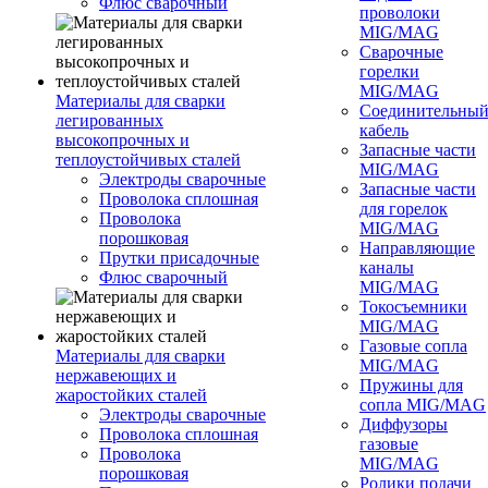
Флюс сварочный
проволоки
MIG/MAG
Сварочные
горелки
MIG/MAG
Материалы для сварки
Соединительны
легированных
кабель
высокопрочных и
Запасные части
теплоустойчивых сталей
MIG/MAG
Электроды сварочные
Запасные части
Проволока сплошная
для горелок
Проволока
MIG/MAG
порошковая
Направляющие
Прутки присадочные
каналы
Флюс сварочный
MIG/MAG
Токосъемники
MIG/MAG
Газовые сопла
Материалы для сварки
MIG/MAG
нержавеющих и
Пружины для
жаростойких сталей
сопла MIG/MAG
Электроды сварочные
Диффузоры
Проволока сплошная
газовые
Проволока
MIG/MAG
порошковая
Ролики подачи