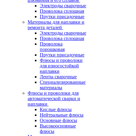
алюминия и его сплавов
Электроды сварочные
Проволока сплошная
Прутки присадочные
Материалы для наплавки и
ремонта деталей
Электроды сварочные
Проволока сплошная
Проволока
порошковая
Прутки присадочные
Флюсы и проволоки
для износостойкой
наплавки
Ленты сварочные
Специализированные
материалы
Флюсы и проволоки для
автоматической сварки и
наплавки
Кислые флюсы
Нейтральные флюсы
Основные флюсы
Высокоосновные
флюсы