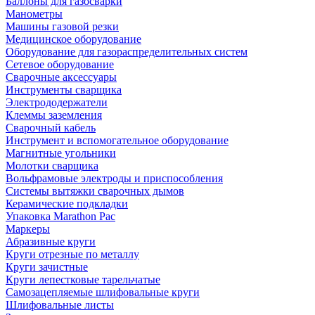
Баллоны для газосварки
Манометры
Машины газовой резки
Медицинское оборудование
Оборудование для газораспределительных систем
Сетевое оборудование
Сварочные аксессуары
Инструменты сварщика
Электрододержатели
Клеммы заземления
Сварочный кабель
Инструмент и вспомогательное оборудование
Магнитные угольники
Молотки сварщика
Вольфрамовые электроды и приспособления
Системы вытяжки сварочных дымов
Керамические подкладки
Упаковка Marathon Pac
Маркеры
Абразивные круги
Круги отрезные по металлу
Круги зачистные
Круги лепестковые тарельчатые
Самозацепляемые шлифовальные круги
Шлифовальные листы