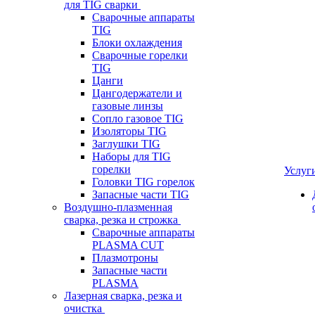
для TIG сварки
Сварочные аппараты
TIG
Блоки охлаждения
Сварочные горелки
TIG
Цанги
Цангодержатели и
газовые линзы
Сопло газовое TIG
Изоляторы TIG
Заглушки TIG
Наборы для TIG
горелки
Услуг
Головки TIG горелок
Запасные части TIG
Воздушно-плазменная
сварка, резка и строжка
Сварочные аппараты
PLASMA CUT
Плазмотроны
Запасные части
PLASMA
Лазерная сварка, резка и
очистка