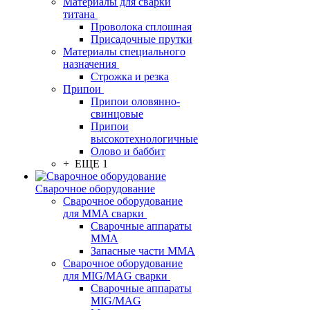
Материалы для сварки
титана
Проволока сплошная
Присадочные прутки
Материалы специального
назначения
Строжка и резка
Припои
Припои оловянно-
свинцовые
Припои
высокотехнологичные
Олово и баббит
+ ЕЩЕ 1
Сварочное оборудование
Сварочное оборудование
для MMA сварки
Сварочные аппараты
MMA
Запасные части MMA
Сварочное оборудование
для MIG/MAG сварки
Сварочные аппараты
MIG/MAG