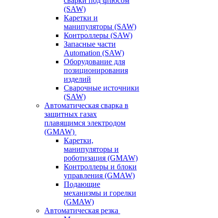
сварки под флюсом
(SAW)
Каретки и
манипуляторы (SAW)
Контроллеры (SAW)
Запасные части
Automation (SAW)
Оборудование для
позиционирования
изделий
Сварочные источники
(SAW)
Автоматическая сварка в
защитных газах
плавящимся электродом
(GMAW)
Каретки,
манипуляторы и
роботизация (GMAW)
Контроллеры и блоки
управления (GMAW)
Подающие
механизмы и горелки
(GMAW)
Автоматическая резка