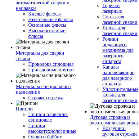
автоматической сварки и
Горелки
наплавки
лазерные
Кислые флюсы
Сопла для
Нейтральные флюсы
лазерной сварки
Основные флюсы
Линзы для
Высокоосновные
лазерной сварки
флюсы
Ролики
подающего
механизма для
Материалы для сварки
лазерного
титана
аппарата
Проволока сплошная
Каналы
Присадочные прутки
направляющие
для лазерного
аппарата
Материалы специального
Уплотнительные
назначения
кольца для
Строжка и резка
лазерной сварки
Припои
Припои оловянно-
Дуговая строжка и
свинцовые
экзотермическая резка
Припои
Воздушно-
высокотехнологичные
дуговая строжка
Олово и баббит