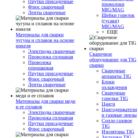
Прутки присадочные
проволоки
Флюс сварочный
MIG/MAG
Ленты сварочные
Шейки горелок
(гусаки)
MIG/MAG
+ ЕЩЕ
Материалы для сварки
чугуна и сплавов на основе
никеля
Электроды сварочные
Сварочное
Проволока сплошная
оборудование для TIG
Проволока
сварки
порошковая
Сварочные
Прутки присадочные
аппараты TIG
Флюс сварочный
Блоки
Ленты сварочные
охлаждения
Сварочные
горелки TIG
Материалы для сварки меди
Цанги
и ее сплавов
Цангодержатели
Электроды сварочные
и газовые линзы
Проволока сплошная
Сопло газовое
Прутки присадочные
TIG
Флюс сварочный
Изоляторы TIG
Заглушки TIG