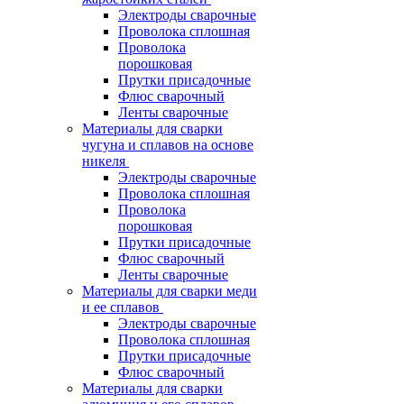
Электроды сварочные
Проволока сплошная
Проволока
порошковая
Прутки присадочные
Флюс сварочный
Ленты сварочные
Материалы для сварки
чугуна и сплавов на основе
никеля
Электроды сварочные
Проволока сплошная
Проволока
порошковая
Прутки присадочные
Флюс сварочный
Ленты сварочные
Материалы для сварки меди
и ее сплавов
Электроды сварочные
Проволока сплошная
Прутки присадочные
Флюс сварочный
Материалы для сварки