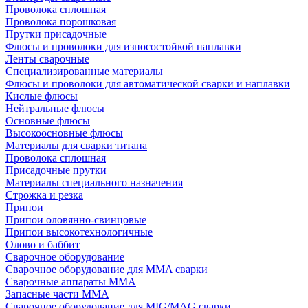
Проволока сплошная
Проволока порошковая
Прутки присадочные
Флюсы и проволоки для износостойкой наплавки
Ленты сварочные
Специализированные материалы
Флюсы и проволоки для автоматической сварки и наплавки
Кислые флюсы
Нейтральные флюсы
Основные флюсы
Высокоосновные флюсы
Материалы для сварки титана
Проволока сплошная
Присадочные прутки
Материалы специального назначения
Строжка и резка
Припои
Припои оловянно-свинцовые
Припои высокотехнологичные
Олово и баббит
Сварочное оборудование
Сварочное оборудование для MMA сварки
Сварочные аппараты MMA
Запасные части MMA
Сварочное оборудование для MIG/MAG сварки