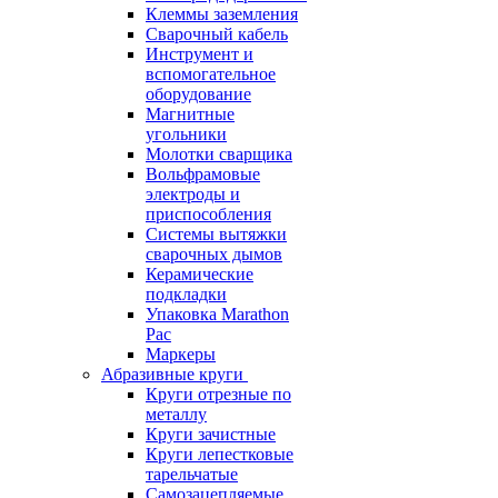
Клеммы заземления
Сварочный кабель
Инструмент и
вспомогательное
оборудование
Магнитные
угольники
Молотки сварщика
Вольфрамовые
электроды и
приспособления
Системы вытяжки
сварочных дымов
Керамические
подкладки
Упаковка Marathon
Pac
Маркеры
Абразивные круги
Круги отрезные по
металлу
Круги зачистные
Круги лепестковые
тарельчатые
Самозацепляемые