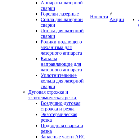
Аппараты лазерной
сварки
Горелки лазерные
Новости
Сопла для лазерной
Акции
сварки
Линзы для лазерной
сварки
Ролики подающего
механизма для
лазерного аппарата
Каналы
направляющие для
лазерного аппарата
Уплотнительные
кольца для лазерной
сварки
Дуговая строжка и
экзотермическая резка
Воздушно-дуговая
строжка и резка
Экзотермическая
резка
Подводная сварка и
резка
Запасные части ARC