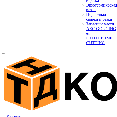
и резка
Экзотермическая
резка
Подводная
сварка и резка
Запасные части
ARC GOUGING
&
EXOTHERMIC
CUTTING
Каталог