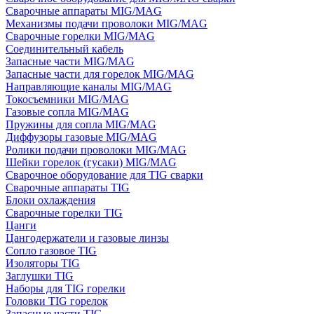
Сварочные аппараты MIG/MAG
Механизмы подачи проволоки MIG/MAG
Сварочные горелки MIG/MAG
Соединительный кабель
Запасные части MIG/MAG
Запасные части для горелок MIG/MAG
Направляющие каналы MIG/MAG
Токосъемники MIG/MAG
Газовые сопла MIG/MAG
Пружины для сопла MIG/MAG
Диффузоры газовые MIG/MAG
Ролики подачи проволоки MIG/MAG
Шейки горелок (гусаки) MIG/MAG
Сварочное оборудование для TIG сварки
Сварочные аппараты TIG
Блоки охлаждения
Сварочные горелки TIG
Цанги
Цангодержатели и газовые линзы
Сопло газовое TIG
Изоляторы TIG
Заглушки TIG
Наборы для TIG горелки
Головки TIG горелок
Запасные части TIG