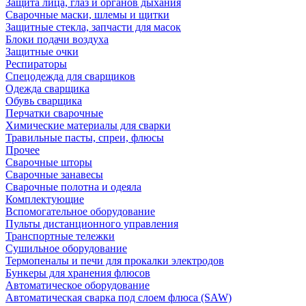
Защита лица, глаз и органов дыхания
Сварочные маски, шлемы и щитки
Защитные стекла, запчасти для масок
Блоки подачи воздуха
Защитные очки
Респираторы
Спецодежда для сварщиков
Одежда сварщика
Обувь сварщика
Перчатки сварочные
Химические материалы для сварки
Травильные пасты, спреи, флюсы
Прочее
Сварочные шторы
Сварочные занавесы
Сварочные полотна и одеяла
Комплектующие
Вспомогательное оборудование
Пульты дистанционного управления
Транспортные тележки
Сушильное оборудование
Термопеналы и печи для прокалки электродов
Бункеры для хранения флюсов
Автоматическое оборудование
Автоматическая сварка под слоем флюса (SAW)