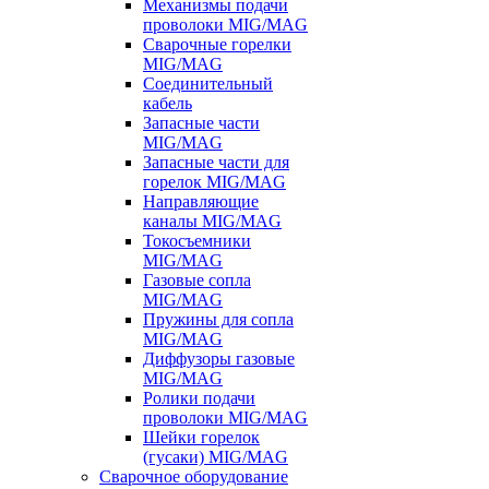
Механизмы подачи
проволоки MIG/MAG
Сварочные горелки
MIG/MAG
Соединительный
кабель
Запасные части
MIG/MAG
Запасные части для
горелок MIG/MAG
Направляющие
каналы MIG/MAG
Токосъемники
MIG/MAG
Газовые сопла
MIG/MAG
Пружины для сопла
MIG/MAG
Диффузоры газовые
MIG/MAG
Ролики подачи
проволоки MIG/MAG
Шейки горелок
(гусаки) MIG/MAG
Сварочное оборудование