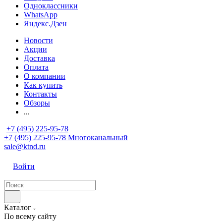
Одноклассники
WhatsApp
Яндекс.Дзен
Новости
Акции
Доставка
Оплата
О компании
Как купить
Контакты
Обзоры
...
+7 (495) 225-95-78
+7 (495) 225-95-78
Многоканальный
sale@ktnd.ru
Войти
Каталог
По всему сайту