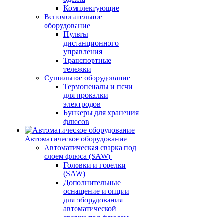
Комплектующие
Вспомогательное
оборудование
Пульты
дистанционного
управления
Транспортные
тележки
Сушильное оборудование
Термопеналы и печи
для прокалки
электродов
Бункеры для хранения
флюсов
Автоматическое оборудование
Автоматическая сварка под
слоем флюса (SAW)
Головки и горелки
(SAW)
Дополнительные
оснащение и опции
для оборудования
автоматической