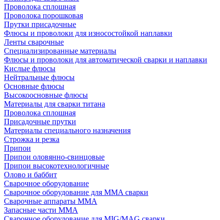
Проволока сплошная
Проволока порошковая
Прутки присадочные
Флюсы и проволоки для износостойкой наплавки
Ленты сварочные
Специализированные материалы
Флюсы и проволоки для автоматической сварки и наплавки
Кислые флюсы
Нейтральные флюсы
Основные флюсы
Высокоосновные флюсы
Материалы для сварки титана
Проволока сплошная
Присадочные прутки
Материалы специального назначения
Строжка и резка
Припои
Припои оловянно-свинцовые
Припои высокотехнологичные
Олово и баббит
Сварочное оборудование
Сварочное оборудование для MMA сварки
Сварочные аппараты MMA
Запасные части MMA
Сварочное оборудование для MIG/MAG сварки