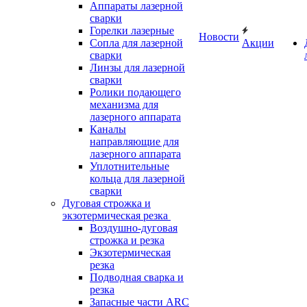
Аппараты лазерной
сварки
Горелки лазерные
Новости
Сопла для лазерной
Акции
сварки
Линзы для лазерной
сварки
Ролики подающего
механизма для
лазерного аппарата
Каналы
направляющие для
лазерного аппарата
Уплотнительные
кольца для лазерной
сварки
Дуговая строжка и
экзотермическая резка
Воздушно-дуговая
строжка и резка
Экзотермическая
резка
Подводная сварка и
резка
Запасные части ARC