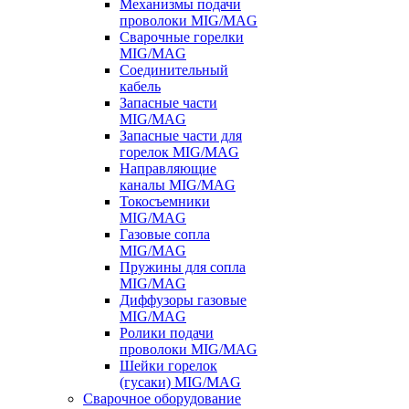
Механизмы подачи
проволоки MIG/MAG
Сварочные горелки
MIG/MAG
Соединительный
кабель
Запасные части
MIG/MAG
Запасные части для
горелок MIG/MAG
Направляющие
каналы MIG/MAG
Токосъемники
MIG/MAG
Газовые сопла
MIG/MAG
Пружины для сопла
MIG/MAG
Диффузоры газовые
MIG/MAG
Ролики подачи
проволоки MIG/MAG
Шейки горелок
(гусаки) MIG/MAG
Сварочное оборудование