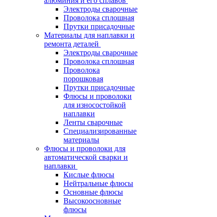
алюминия и его сплавов
Электроды сварочные
Проволока сплошная
Прутки присадочные
Материалы для наплавки и
ремонта деталей
Электроды сварочные
Проволока сплошная
Проволока
порошковая
Прутки присадочные
Флюсы и проволоки
для износостойкой
наплавки
Ленты сварочные
Специализированные
материалы
Флюсы и проволоки для
автоматической сварки и
наплавки
Кислые флюсы
Нейтральные флюсы
Основные флюсы
Высокоосновные
флюсы