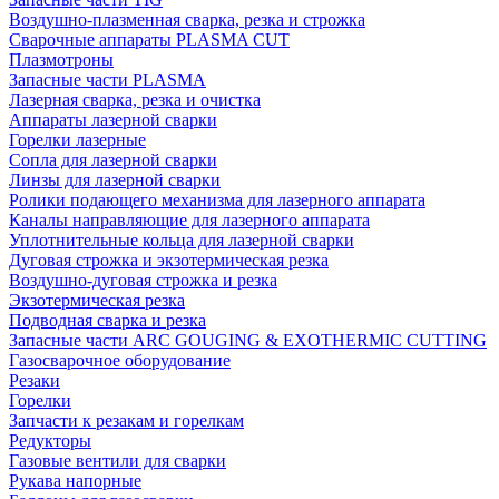
Воздушно-плазменная сварка, резка и строжка
Сварочные аппараты PLASMA CUT
Плазмотроны
Запасные части PLASMA
Лазерная сварка, резка и очистка
Аппараты лазерной сварки
Горелки лазерные
Сопла для лазерной сварки
Линзы для лазерной сварки
Ролики подающего механизма для лазерного аппарата
Каналы направляющие для лазерного аппарата
Уплотнительные кольца для лазерной сварки
Дуговая строжка и экзотермическая резка
Воздушно-дуговая строжка и резка
Экзотермическая резка
Подводная сварка и резка
Запасные части ARC GOUGING & EXOTHERMIC CUTTING
Газосварочное оборудование
Резаки
Горелки
Запчасти к резакам и горелкам
Редукторы
Газовые вентили для сварки
Рукава напорные