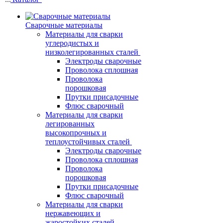
Сварочные материалы
Материалы для сварки
углеродистых и
низколегированных сталей
Электроды сварочные
Проволока сплошная
Проволока
порошковая
Прутки присадочные
Флюс сварочный
Материалы для сварки
легированных
высокопрочных и
теплоустойчивых сталей
Электроды сварочные
Проволока сплошная
Проволока
порошковая
Прутки присадочные
Флюс сварочный
Материалы для сварки
нержавеющих и
жаростойких сталей