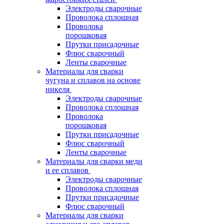
Электроды сварочные
Проволока сплошная
Проволока
порошковая
Прутки присадочные
Флюс сварочный
Ленты сварочные
Материалы для сварки
чугуна и сплавов на основе
никеля
Электроды сварочные
Проволока сплошная
Проволока
порошковая
Прутки присадочные
Флюс сварочный
Ленты сварочные
Материалы для сварки меди
и ее сплавов
Электроды сварочные
Проволока сплошная
Прутки присадочные
Флюс сварочный
Материалы для сварки