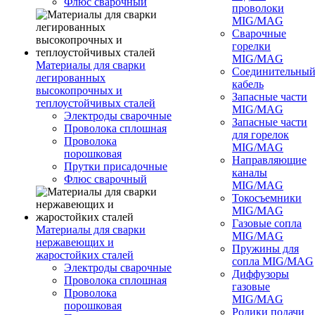
Флюс сварочный
проволоки
MIG/MAG
Сварочные
горелки
MIG/MAG
Материалы для сварки
Соединительны
легированных
кабель
высокопрочных и
Запасные части
теплоустойчивых сталей
MIG/MAG
Электроды сварочные
Запасные части
Проволока сплошная
для горелок
Проволока
MIG/MAG
порошковая
Направляющие
Прутки присадочные
каналы
Флюс сварочный
MIG/MAG
Токосъемники
MIG/MAG
Газовые сопла
Материалы для сварки
MIG/MAG
нержавеющих и
Пружины для
жаростойких сталей
сопла MIG/MAG
Электроды сварочные
Диффузоры
Проволока сплошная
газовые
Проволока
MIG/MAG
порошковая
Ролики подачи