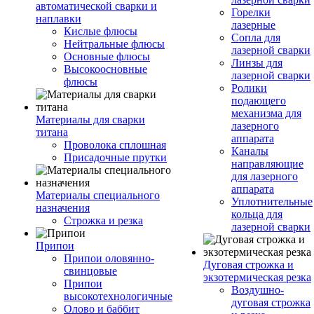
автоматической сварки и
Горелки
наплавки
лазерные
Кислые флюсы
Сопла для
Нейтральные флюсы
лазерной сварки
Основные флюсы
Линзы для
Высокоосновные
лазерной сварки
флюсы
Ролики
подающего
механизма для
Материалы для сварки
лазерного
титана
аппарата
Проволока сплошная
Каналы
Присадочные прутки
направляющие
для лазерного
аппарата
Материалы специального
Уплотнительные
назначения
кольца для
Строжка и резка
лазерной сварки
Припои
Припои оловянно-
Дуговая строжка и
свинцовые
экзотермическая резка
Припои
Воздушно-
высокотехнологичные
дуговая строжка
Олово и баббит