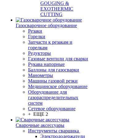
GOUGING &
EXOTHERMIC
CUTTING
Газосварочное оборудование
Резаки
Горелки
Запчасти к резакам и
горелкам
Редукторы
Газовые вентили для сварки
Рукава напорные
Баллоны для газосварки
Манометры
Машины газовой резки
Медицинское оборудование
Оборудование для
газораспределительных
систем
Сетевое оборудование
+ ЕЩЕ 2
Сварочные аксессуары
Инструменты сварщика
Электрододержатели