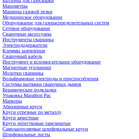
Баллоны для газосварки
Манометры
Машины газовой резки
Медицинское оборудование
Оборудование для газораспределительных систем
Сетевое оборудование
Сварочные аксессуары
Инструменты сварщика
Электрододержатели
Клеммы заземления
Сварочный кабель
Инструмент и вспомогательное оборудование
Магнитные угольники
Молотки сварщика
Вольфрамовые электроды и приспособления
Системы вытяжки сварочных дымов
Керамические подкладки
Упаковка Marathon Pac
Маркеры
Абразивные круги
Круги отрезные по металлу
Круги зачистные
Круги лепестковые тарельчатые
Самозацепляемые шлифовальные круги
Шлифовальные листы