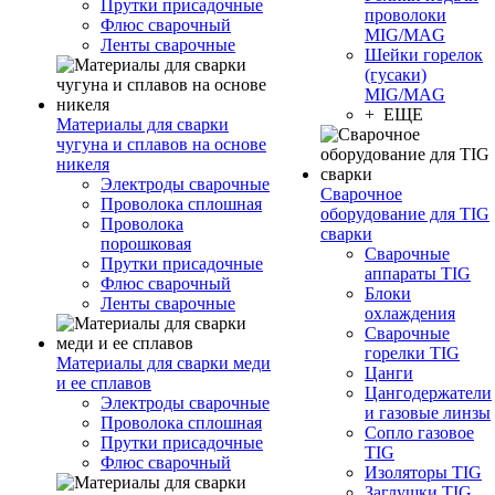
Прутки присадочные
проволоки
Флюс сварочный
MIG/MAG
Ленты сварочные
Шейки горелок
(гусаки)
MIG/MAG
+ ЕЩЕ
Материалы для сварки
чугуна и сплавов на основе
никеля
Электроды сварочные
Сварочное
Проволока сплошная
оборудование для TIG
Проволока
сварки
порошковая
Сварочные
Прутки присадочные
аппараты TIG
Флюс сварочный
Блоки
Ленты сварочные
охлаждения
Сварочные
горелки TIG
Материалы для сварки меди
Цанги
и ее сплавов
Цангодержатели
Электроды сварочные
и газовые линзы
Проволока сплошная
Сопло газовое
Прутки присадочные
TIG
Флюс сварочный
Изоляторы TIG
Заглушки TIG