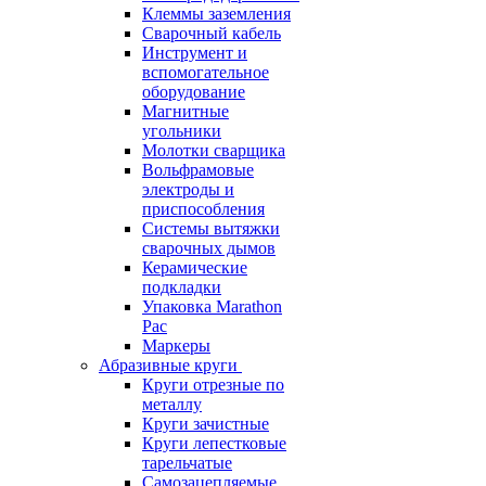
Клеммы заземления
Сварочный кабель
Инструмент и
вспомогательное
оборудование
Магнитные
угольники
Молотки сварщика
Вольфрамовые
электроды и
приспособления
Системы вытяжки
сварочных дымов
Керамические
подкладки
Упаковка Marathon
Pac
Маркеры
Абразивные круги
Круги отрезные по
металлу
Круги зачистные
Круги лепестковые
тарельчатые
Самозацепляемые