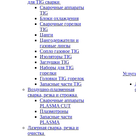
для TIG сварки
Сварочные аппараты
TIG
Блоки охлаждения
Сварочные горелки
TIG
Цанги
Цангодержатели и
газовые линзы
Сопло газовое TIG
Изоляторы TIG
Заглушки TIG
Наборы для TIG
горелки
Услуг
Головки TIG горелок
Запасные части TIG
Воздушно-плазменная
сварка, резка и строжка
Сварочные аппараты
PLASMA CUT
Плазмотроны
Запасные части
PLASMA
Лазерная сварка, резка и
очистка