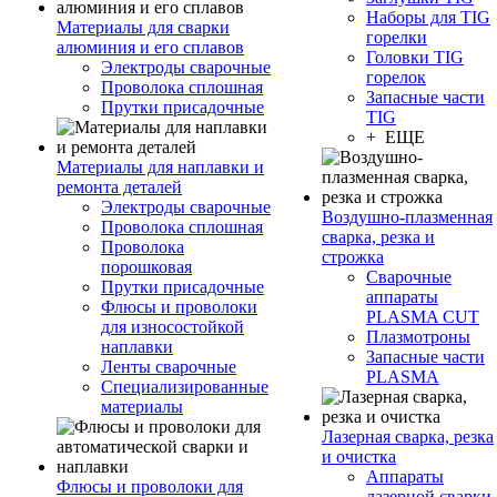
Наборы для TIG
Материалы для сварки
горелки
алюминия и его сплавов
Головки TIG
Электроды сварочные
горелок
Проволока сплошная
Запасные части
Прутки присадочные
TIG
+ ЕЩЕ
Материалы для наплавки и
ремонта деталей
Электроды сварочные
Воздушно-плазменная
Проволока сплошная
сварка, резка и
Проволока
строжка
порошковая
Сварочные
Прутки присадочные
аппараты
Флюсы и проволоки
PLASMA CUT
для износостойкой
Плазмотроны
наплавки
Запасные части
Ленты сварочные
PLASMA
Специализированные
материалы
Лазерная сварка, резка
и очистка
Аппараты
Флюсы и проволоки для
лазерной сварки