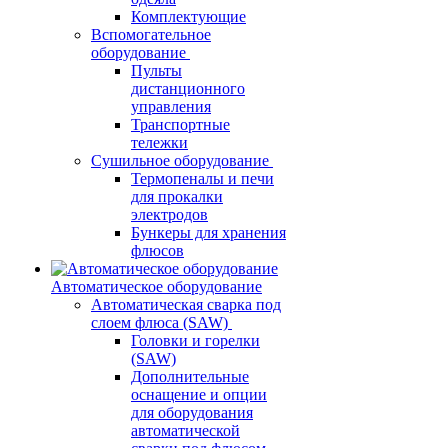
Комплектующие
Вспомогательное
оборудование
Пульты
дистанционного
управления
Транспортные
тележки
Сушильное оборудование
Термопеналы и печи
для прокалки
электродов
Бункеры для хранения
флюсов
Автоматическое оборудование
Автоматическая сварка под
слоем флюса (SAW)
Головки и горелки
(SAW)
Дополнительные
оснащение и опции
для оборудования
автоматической