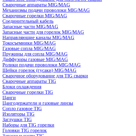
Сварочные аппараты MIG/MAG
Механизмы подачи проволоки MIG/MAG
Сварочные горелки MIG/MAG
Соединительный кабель
Запасные части MIG/MAG
Запасные части для горелок MIG/MAG
Направляющие каналы MIG/MAG
Токосъемники MIG/MAG
Газовые сопла MIG/MAG
Пружины для сопла MIG/MAG
Диффузоры газовые MIG/MAG
Ролики подачи проволоки MIG/MAG
Шейки горелок (гусаки) MIG/MAG
Сварочное оборудование для TIG сварки
Сварочные аппараты TIG
Блоки охлаждения
Сварочные горелки TIG
Цанги
Цангодержатели и газовые линзы
Сопло газовое TIG
Изоляторы TIG
Заглушки TIG
Наборы для TIG горелки
Головки TIG горелок
Запасные части TIG