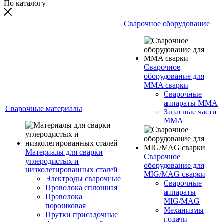
По каталогу
Сварочное оборудование
Сварочное
оборудование для
MMA сварки
Сварочные
аппараты MMA
Сварочные материалы
Запасные части
MMA
Материалы для сварки
Сварочное
углеродистых и
оборудование для
низколегированных сталей
MIG/MAG сварки
Электроды сварочные
Сварочные
Проволока сплошная
аппараты
Проволока
MIG/MAG
порошковая
Механизмы
Прутки присадочные
подачи