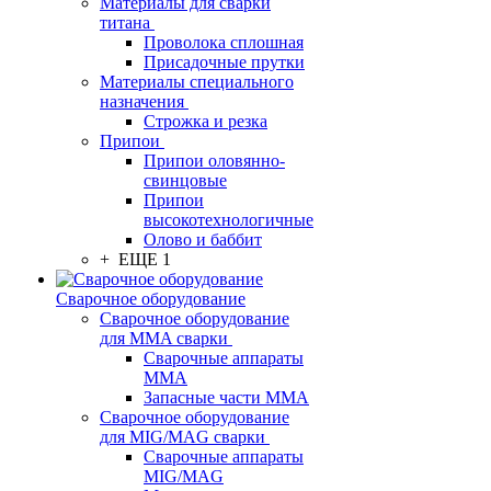
Материалы для сварки
титана
Проволока сплошная
Присадочные прутки
Материалы специального
назначения
Строжка и резка
Припои
Припои оловянно-
свинцовые
Припои
высокотехнологичные
Олово и баббит
+ ЕЩЕ 1
Сварочное оборудование
Сварочное оборудование
для MMA сварки
Сварочные аппараты
MMA
Запасные части MMA
Сварочное оборудование
для MIG/MAG сварки
Сварочные аппараты
MIG/MAG