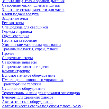
Защита лица, глаз и органов дыхания
Сварочные маски, шлемы и щитки
Защитные стекла, запчасти для масок
Блоки подачи воздуха
Защитные очки
Респираторы
Спецодежда для сварщиков
Одежда сварщика
Обувь сварщика
Перчатки сварочные
Химические материалы для сварки
Травильные пасты, спреи, флюсы
Прочее
Сварочные шторы
Сварочные занавесы
Сварочные полотна и одеяла
Комплектующие
Вспомогательное оборудование
Пульты дистанционного управления
Транспортные тележки
Сушильное оборудование
Термопеналы и печи для прокалки электродов
Бункеры для хранения флюсов
Автоматическое оборудование
Автоматическая сварка под слоем флюса (SAW)