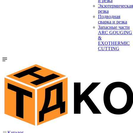
и резка
Экзотермическая
резка
Подводная
сварка и резка
Запасные части
ARC GOUGING
&
EXOTHERMIC
CUTTING
Каталог