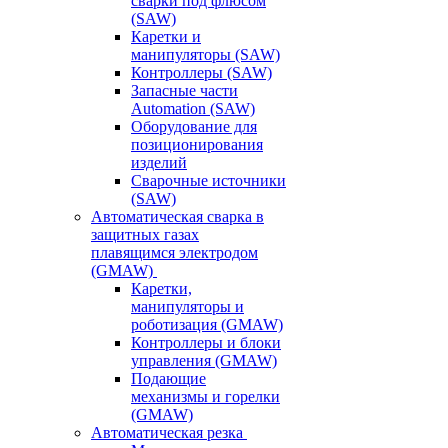
сварки под флюсом
(SAW)
Каретки и
манипуляторы (SAW)
Контроллеры (SAW)
Запасные части
Automation (SAW)
Оборудование для
позиционирования
изделий
Сварочные источники
(SAW)
Автоматическая сварка в
защитных газах
плавящимся электродом
(GMAW)
Каретки,
манипуляторы и
роботизация (GMAW)
Контроллеры и блоки
управления (GMAW)
Подающие
механизмы и горелки
(GMAW)
Автоматическая резка