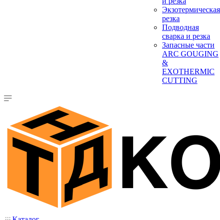
и резка
Экзотермическая
резка
Подводная
сварка и резка
Запасные части
ARC GOUGING
&
EXOTHERMIC
CUTTING
Каталог