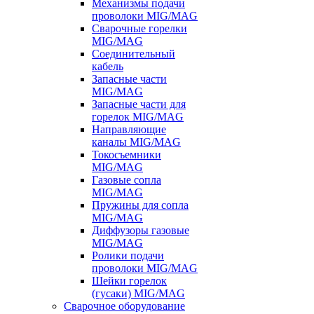
Механизмы подачи
проволоки MIG/MAG
Сварочные горелки
MIG/MAG
Соединительный
кабель
Запасные части
MIG/MAG
Запасные части для
горелок MIG/MAG
Направляющие
каналы MIG/MAG
Токосъемники
MIG/MAG
Газовые сопла
MIG/MAG
Пружины для сопла
MIG/MAG
Диффузоры газовые
MIG/MAG
Ролики подачи
проволоки MIG/MAG
Шейки горелок
(гусаки) MIG/MAG
Сварочное оборудование