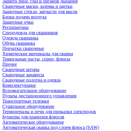
Защита лица, глаз и органов дыхания
Сварочные маски, шлемы и щитки
Защитные стекла, запчасти для масок
Блоки подачи воздуха
Защитные очки
Респираторы
Спецодежда для сварщиков
Одежда сварщика
Обувь сварщика
Перчатки сварочные
Химические материалы для сварки
Травильные пасты, спреи, флюсы
Прочее
Сварочные шторы
Сварочные занавесы
Сварочные полотна и одеяла
Комплектующие
Вспомогательное оборудование
Пульты дистанционного управления
Транспортные тележки
Сушильное оборудование
Термопеналы и печи для прокалки электродов
Бункеры для хранения флюсов
Автоматическое оборудование
Автоматическая сварка под слоем флюса (SAW)