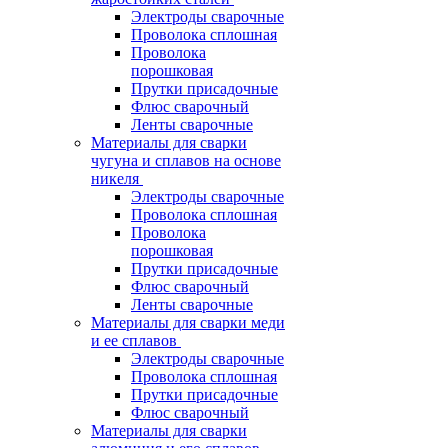
Электроды сварочные
Проволока сплошная
Проволока
порошковая
Прутки присадочные
Флюс сварочный
Ленты сварочные
Материалы для сварки
чугуна и сплавов на основе
никеля
Электроды сварочные
Проволока сплошная
Проволока
порошковая
Прутки присадочные
Флюс сварочный
Ленты сварочные
Материалы для сварки меди
и ее сплавов
Электроды сварочные
Проволока сплошная
Прутки присадочные
Флюс сварочный
Материалы для сварки