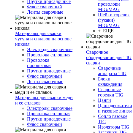
Прутки присадочные
проволоки
Флюс сварочный
MIG/MAG
Ленты сварочные
Шейки горелок
(гусаки)
MIG/MAG
+ ЕЩЕ
Материалы для сварки
чугуна и сплавов на основе
никеля
Электроды сварочные
Сварочное
Проволока сплошная
оборудование для TIG
Проволока
сварки
порошковая
Сварочные
Прутки присадочные
аппараты TIG
Флюс сварочный
Блоки
Ленты сварочные
охлаждения
Сварочные
горелки TIG
Материалы для сварки меди
Цанги
и ее сплавов
Цангодержатели
Электроды сварочные
и газовые линзы
Проволока сплошная
Сопло газовое
Прутки присадочные
TIG
Флюс сварочный
Изоляторы TIG
Заглушки TIG