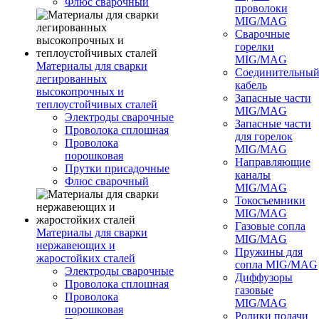
Флюс сварочный
проволоки
MIG/MAG
Сварочные
горелки
MIG/MAG
Материалы для сварки
Соединительны
легированных
кабель
высокопрочных и
Запасные части
теплоустойчивых сталей
MIG/MAG
Электроды сварочные
Запасные части
Проволока сплошная
для горелок
Проволока
MIG/MAG
порошковая
Направляющие
Прутки присадочные
каналы
Флюс сварочный
MIG/MAG
Токосъемники
MIG/MAG
Газовые сопла
Материалы для сварки
MIG/MAG
нержавеющих и
Пружины для
жаростойких сталей
сопла MIG/MAG
Электроды сварочные
Диффузоры
Проволока сплошная
газовые
Проволока
MIG/MAG
порошковая
Ролики подачи