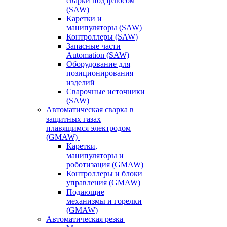
сварки под флюсом
(SAW)
Каретки и
манипуляторы (SAW)
Контроллеры (SAW)
Запасные части
Automation (SAW)
Оборудование для
позиционирования
изделий
Сварочные источники
(SAW)
Автоматическая сварка в
защитных газах
плавящимся электродом
(GMAW)
Каретки,
манипуляторы и
роботизация (GMAW)
Контроллеры и блоки
управления (GMAW)
Подающие
механизмы и горелки
(GMAW)
Автоматическая резка