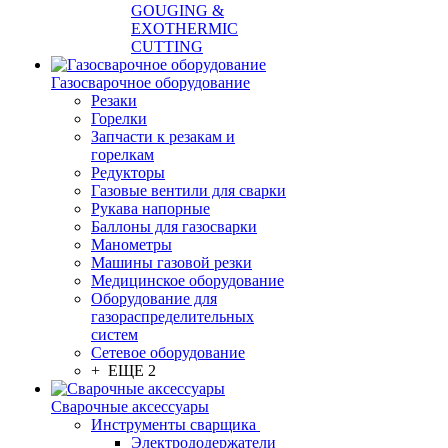
GOUGING &
EXOTHERMIC
CUTTING
Газосварочное оборудование
Резаки
Горелки
Запчасти к резакам и
горелкам
Редукторы
Газовые вентили для сварки
Рукава напорные
Баллоны для газосварки
Манометры
Машины газовой резки
Медицинское оборудование
Оборудование для
газораспределительных
систем
Сетевое оборудование
+ ЕЩЕ 2
Сварочные аксессуары
Инструменты сварщика
Электрододержатели