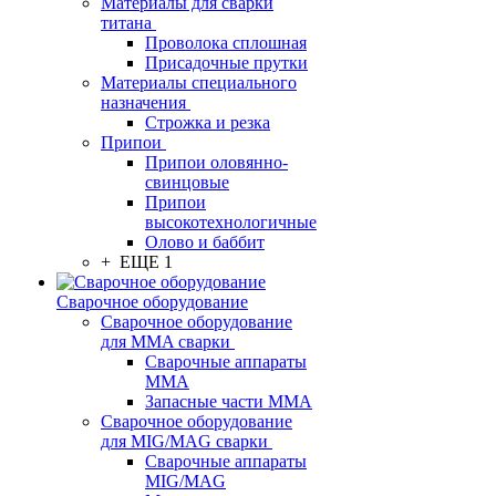
Материалы для сварки
титана
Проволока сплошная
Присадочные прутки
Материалы специального
назначения
Строжка и резка
Припои
Припои оловянно-
свинцовые
Припои
высокотехнологичные
Олово и баббит
+ ЕЩЕ 1
Сварочное оборудование
Сварочное оборудование
для MMA сварки
Сварочные аппараты
MMA
Запасные части MMA
Сварочное оборудование
для MIG/MAG сварки
Сварочные аппараты
MIG/MAG