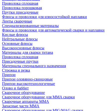
Проволока сплошная
Проволока порошковая
Прутки присадочные
Флюсы и проволоки для износостойкой наплавки
Ленты сварочные
Специализированные материалы
Флюсы и проволоки для автоматической сварки и наплавки
Кислые флюсы
Нейтральные флюсы
Основные флюсы
Высокоосновные флюсы
Материалы для сварки титана
Проволока сплошная
Присадочные прутки
Материалы специального назначения
Строжка и резка
Припои
Припои оловянно-свинцовые
Припои высокотехнологичные
Олово и баббит
Сварочное оборудование
Сварочное оборудование для MMA сварки
Сварочные аппараты MMA
Запасные части MMA
Сварочное оборудование для MIG/MAG сварки