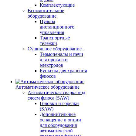
Комплектующие
Вспомогательное
оборудование
Пульты
дистанционного
управления
Транспортные
тележки
Сушильное оборудование
Термопеналы и печи
для прокалки
электродов
Бункеры для хранения
флюсов
Автоматическое оборудование
Автоматическая сварка под
слоем флюса (SAW)
Головки и горелки
(SAW)
Дополнительные
оснащение и опции
для оборудования
автоматической