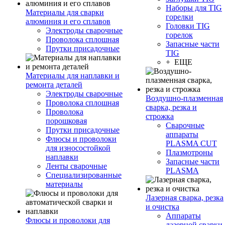
Наборы для TIG
Материалы для сварки
горелки
алюминия и его сплавов
Головки TIG
Электроды сварочные
горелок
Проволока сплошная
Запасные части
Прутки присадочные
TIG
+ ЕЩЕ
Материалы для наплавки и
ремонта деталей
Электроды сварочные
Воздушно-плазменная
Проволока сплошная
сварка, резка и
Проволока
строжка
порошковая
Сварочные
Прутки присадочные
аппараты
Флюсы и проволоки
PLASMA CUT
для износостойкой
Плазмотроны
наплавки
Запасные части
Ленты сварочные
PLASMA
Специализированные
материалы
Лазерная сварка, резка
и очистка
Аппараты
Флюсы и проволоки для
лазерной сварки