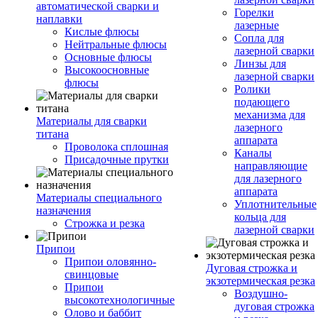
автоматической сварки и
Горелки
наплавки
лазерные
Кислые флюсы
Сопла для
Нейтральные флюсы
лазерной сварки
Основные флюсы
Линзы для
Высокоосновные
лазерной сварки
флюсы
Ролики
подающего
механизма для
Материалы для сварки
лазерного
титана
аппарата
Проволока сплошная
Каналы
Присадочные прутки
направляющие
для лазерного
аппарата
Материалы специального
Уплотнительные
назначения
кольца для
Строжка и резка
лазерной сварки
Припои
Припои оловянно-
Дуговая строжка и
свинцовые
экзотермическая резка
Припои
Воздушно-
высокотехнологичные
дуговая строжка
Олово и баббит