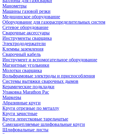
Баллоны для газосварки
Манометры
Машины газовой резки
Медицинское оборудование
Оборудование для газораспределительных систем
Сетевое оборудование
Сварочные аксессуары
Инструменты сварщика
Электрододержатели
Клеммы заземления
Сварочный кабель
Инструмент и вспомогательное оборудование
Магнитные угольники
Молотки сварщика
Вольфрамовые электроды и приспособления
Системы вытяжки сварочных дымов
Керамические подкладки
Упаковка Marathon Pac
Маркеры
Абразивные круги
Круги отрезные по металлу
Круги зачистные
Круги лепестковые тарельчатые
Самозацепляемые шлифовальные круги
Шлифовальные листы