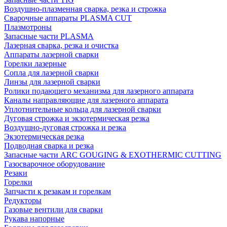
Воздушно-плазменная сварка, резка и строжка
Сварочные аппараты PLASMA CUT
Плазмотроны
Запасные части PLASMA
Лазерная сварка, резка и очистка
Аппараты лазерной сварки
Горелки лазерные
Сопла для лазерной сварки
Линзы для лазерной сварки
Ролики подающего механизма для лазерного аппарата
Каналы направляющие для лазерного аппарата
Уплотнительные кольца для лазерной сварки
Дуговая строжка и экзотермическая резка
Воздушно-дуговая строжка и резка
Экзотермическая резка
Подводная сварка и резка
Запасные части ARC GOUGING & EXOTHERMIC CUTTING
Газосварочное оборудование
Резаки
Горелки
Запчасти к резакам и горелкам
Редукторы
Газовые вентили для сварки
Рукава напорные