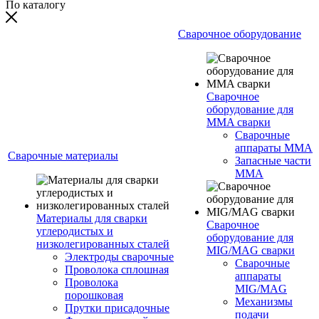
По каталогу
Сварочное оборудование
Сварочное
оборудование для
MMA сварки
Сварочные
аппараты MMA
Сварочные материалы
Запасные части
MMA
Материалы для сварки
Сварочное
углеродистых и
оборудование для
низколегированных сталей
MIG/MAG сварки
Электроды сварочные
Сварочные
Проволока сплошная
аппараты
Проволока
MIG/MAG
порошковая
Механизмы
Прутки присадочные
подачи