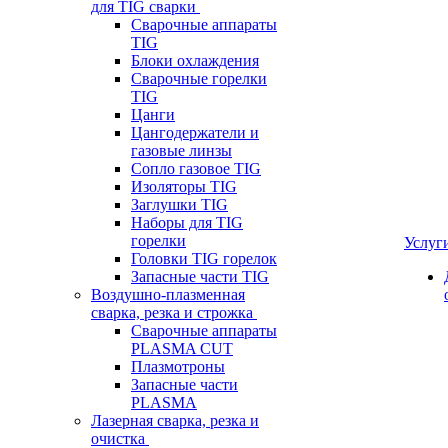
для TIG сварки
Сварочные аппараты
TIG
Блоки охлаждения
Сварочные горелки
TIG
Цанги
Цангодержатели и
газовые линзы
Сопло газовое TIG
Изоляторы TIG
Заглушки TIG
Наборы для TIG
горелки
Услуг
Головки TIG горелок
Запасные части TIG
Воздушно-плазменная
сварка, резка и строжка
Сварочные аппараты
PLASMA CUT
Плазмотроны
Запасные части
PLASMA
Лазерная сварка, резка и
очистка