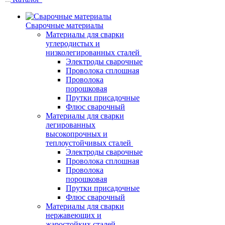
Сварочные материалы
Материалы для сварки
углеродистых и
низколегированных сталей
Электроды сварочные
Проволока сплошная
Проволока
порошковая
Прутки присадочные
Флюс сварочный
Материалы для сварки
легированных
высокопрочных и
теплоустойчивых сталей
Электроды сварочные
Проволока сплошная
Проволока
порошковая
Прутки присадочные
Флюс сварочный
Материалы для сварки
нержавеющих и
жаростойких сталей