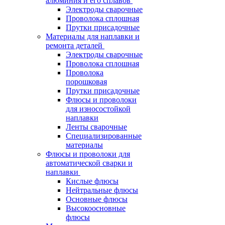
алюминия и его сплавов
Электроды сварочные
Проволока сплошная
Прутки присадочные
Материалы для наплавки и
ремонта деталей
Электроды сварочные
Проволока сплошная
Проволока
порошковая
Прутки присадочные
Флюсы и проволоки
для износостойкой
наплавки
Ленты сварочные
Специализированные
материалы
Флюсы и проволоки для
автоматической сварки и
наплавки
Кислые флюсы
Нейтральные флюсы
Основные флюсы
Высокоосновные
флюсы