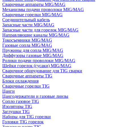
Сварочные аппараты MIG/MAG
Механизмы подачи проволоки MIG/MAG
Сварочные горелки MIG/MAG
Соединительный кабель
Запасные части MIG/MAG
Запасные части для горелок MIG/MAG
Направляющие каналы MIG/MAG
Токосъемники MIG/MAG
Газовые сопла MIG/MAG
Пружины для сопла MIG/MAG
Диффузоры газовые MIG/MAG
Ролики подачи проволоки MIG/MAG
Шейки горелок (гусаки) MIG/MAG
Сварочное оборудование для TIG сварки
Сварочные аппараты TIG
Блоки охлаждения
Сварочные горелки TIG
Цанги
Цангодержатели и газовые линзы
Сопло газовое TIG
Изоляторы TIG
Заглушки TIG
Наборы для TIG горелки
Головки TIG горелок
Запасные части TIG