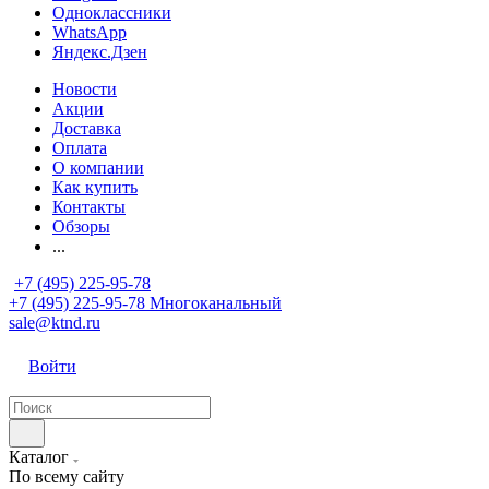
Одноклассники
WhatsApp
Яндекс.Дзен
Новости
Акции
Доставка
Оплата
О компании
Как купить
Контакты
Обзоры
...
+7 (495) 225-95-78
+7 (495) 225-95-78
Многоканальный
sale@ktnd.ru
Войти
Каталог
По всему сайту