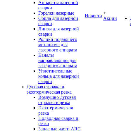
Аппараты лазерной
сварки
Горелки лазерные
Новости
Сопла для лазерной
Акции
сварки
Линзы для лазерной
сварки
Ролики подающего
механизма для
лазерного аппарата
Каналы
направляющие для
лазерного аппарата
Уплотнительные
кольца для лазерной
сварки
Дуговая строжка и
экзотермическая резка
Воздушно-дуговая
строжка и резка
Экзотермическая
резка
Подводная сварка и
резка
Запасные части ARC