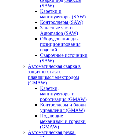
сварки под флюсом
(SAW)
Каретки и
манипуляторы (SAW)
Контроллеры (SAW)
Запасные части
Automation (SAW)
Оборудование для
позиционирования
изделий
Сварочные источники
(SAW)
Автоматическая сварка в
защитных газах
плавящимся электродом
(GMAW)
Каретки,
манипуляторы и
роботизация (GMAW)
Контроллеры и блоки
управления (GMAW)
Подающие
механизмы и горелки
(GMAW)
Автоматическая резка