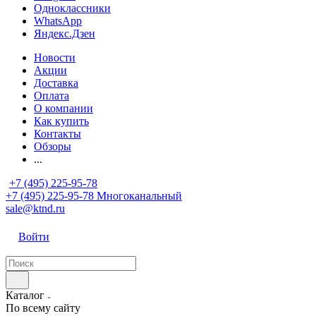
Одноклассники
WhatsApp
Яндекс.Дзен
Новости
Акции
Доставка
Оплата
О компании
Как купить
Контакты
Обзоры
...
+7 (495) 225-95-78
+7 (495) 225-95-78
Многоканальный
sale@ktnd.ru
Войти
Каталог
По всему сайту