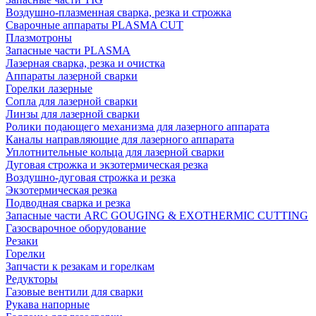
Воздушно-плазменная сварка, резка и строжка
Сварочные аппараты PLASMA CUT
Плазмотроны
Запасные части PLASMA
Лазерная сварка, резка и очистка
Аппараты лазерной сварки
Горелки лазерные
Сопла для лазерной сварки
Линзы для лазерной сварки
Ролики подающего механизма для лазерного аппарата
Каналы направляющие для лазерного аппарата
Уплотнительные кольца для лазерной сварки
Дуговая строжка и экзотермическая резка
Воздушно-дуговая строжка и резка
Экзотермическая резка
Подводная сварка и резка
Запасные части ARC GOUGING & EXOTHERMIC CUTTING
Газосварочное оборудование
Резаки
Горелки
Запчасти к резакам и горелкам
Редукторы
Газовые вентили для сварки
Рукава напорные