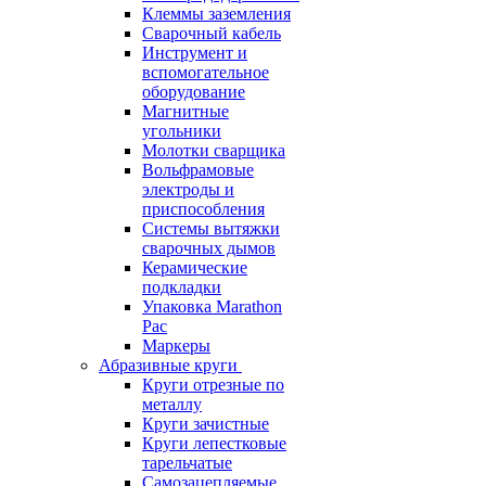
Клеммы заземления
Сварочный кабель
Инструмент и
вспомогательное
оборудование
Магнитные
угольники
Молотки сварщика
Вольфрамовые
электроды и
приспособления
Системы вытяжки
сварочных дымов
Керамические
подкладки
Упаковка Marathon
Pac
Маркеры
Абразивные круги
Круги отрезные по
металлу
Круги зачистные
Круги лепестковые
тарельчатые
Самозацепляемые