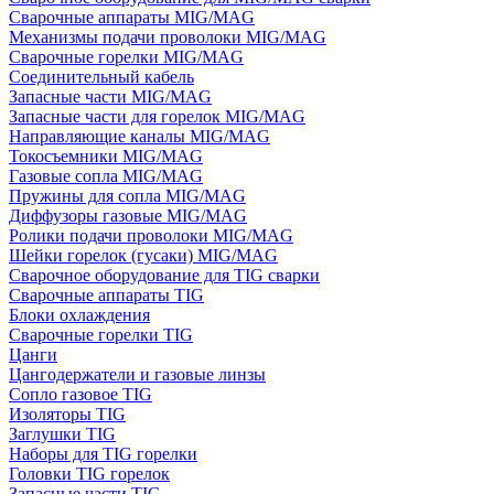
Сварочные аппараты MIG/MAG
Механизмы подачи проволоки MIG/MAG
Сварочные горелки MIG/MAG
Соединительный кабель
Запасные части MIG/MAG
Запасные части для горелок MIG/MAG
Направляющие каналы MIG/MAG
Токосъемники MIG/MAG
Газовые сопла MIG/MAG
Пружины для сопла MIG/MAG
Диффузоры газовые MIG/MAG
Ролики подачи проволоки MIG/MAG
Шейки горелок (гусаки) MIG/MAG
Сварочное оборудование для TIG сварки
Сварочные аппараты TIG
Блоки охлаждения
Сварочные горелки TIG
Цанги
Цангодержатели и газовые линзы
Сопло газовое TIG
Изоляторы TIG
Заглушки TIG
Наборы для TIG горелки
Головки TIG горелок
Запасные части TIG