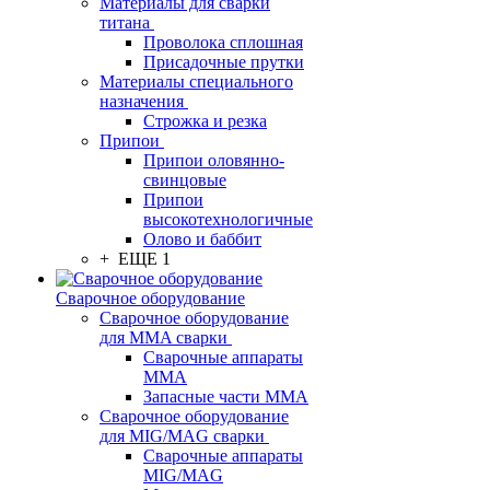
Материалы для сварки
титана
Проволока сплошная
Присадочные прутки
Материалы специального
назначения
Строжка и резка
Припои
Припои оловянно-
свинцовые
Припои
высокотехнологичные
Олово и баббит
+ ЕЩЕ 1
Сварочное оборудование
Сварочное оборудование
для MMA сварки
Сварочные аппараты
MMA
Запасные части MMA
Сварочное оборудование
для MIG/MAG сварки
Сварочные аппараты
MIG/MAG