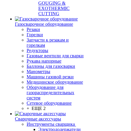
GOUGING &
EXOTHERMIC
CUTTING
Газосварочное оборудование
Резаки
Горелки
Запчасти к резакам и
горелкам
Редукторы
Газовые вентили для сварки
Рукава напорные
Баллоны для газосварки
Манометры
Машины газовой резки
Медицинское оборудование
Оборудование для
газораспределительных
систем
Сетевое оборудование
+ ЕЩЕ 2
Сварочные аксессуары
Инструменты сварщика
Электрододержатели