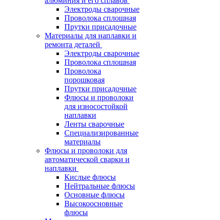
алюминия и его сплавов
Электроды сварочные
Проволока сплошная
Прутки присадочные
Материалы для наплавки и
ремонта деталей
Электроды сварочные
Проволока сплошная
Проволока
порошковая
Прутки присадочные
Флюсы и проволоки
для износостойкой
наплавки
Ленты сварочные
Специализированные
материалы
Флюсы и проволоки для
автоматической сварки и
наплавки
Кислые флюсы
Нейтральные флюсы
Основные флюсы
Высокоосновные
флюсы