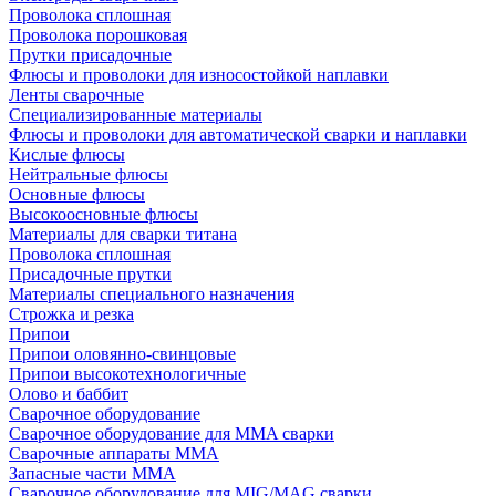
Проволока сплошная
Проволока порошковая
Прутки присадочные
Флюсы и проволоки для износостойкой наплавки
Ленты сварочные
Специализированные материалы
Флюсы и проволоки для автоматической сварки и наплавки
Кислые флюсы
Нейтральные флюсы
Основные флюсы
Высокоосновные флюсы
Материалы для сварки титана
Проволока сплошная
Присадочные прутки
Материалы специального назначения
Строжка и резка
Припои
Припои оловянно-свинцовые
Припои высокотехнологичные
Олово и баббит
Сварочное оборудование
Сварочное оборудование для MMA сварки
Сварочные аппараты MMA
Запасные части MMA
Сварочное оборудование для MIG/MAG сварки