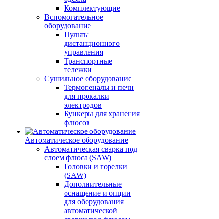
Комплектующие
Вспомогательное
оборудование
Пульты
дистанционного
управления
Транспортные
тележки
Сушильное оборудование
Термопеналы и печи
для прокалки
электродов
Бункеры для хранения
флюсов
Автоматическое оборудование
Автоматическая сварка под
слоем флюса (SAW)
Головки и горелки
(SAW)
Дополнительные
оснащение и опции
для оборудования
автоматической