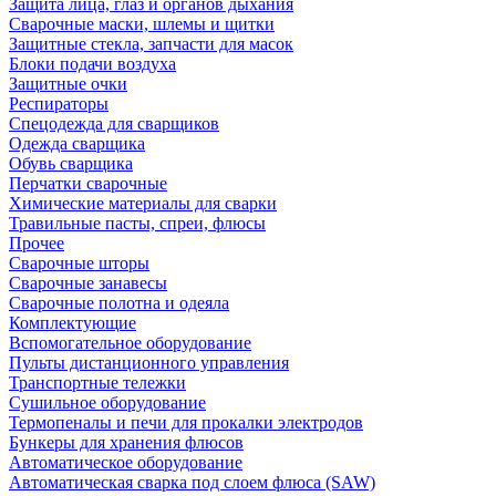
Защита лица, глаз и органов дыхания
Сварочные маски, шлемы и щитки
Защитные стекла, запчасти для масок
Блоки подачи воздуха
Защитные очки
Респираторы
Спецодежда для сварщиков
Одежда сварщика
Обувь сварщика
Перчатки сварочные
Химические материалы для сварки
Травильные пасты, спреи, флюсы
Прочее
Сварочные шторы
Сварочные занавесы
Сварочные полотна и одеяла
Комплектующие
Вспомогательное оборудование
Пульты дистанционного управления
Транспортные тележки
Сушильное оборудование
Термопеналы и печи для прокалки электродов
Бункеры для хранения флюсов
Автоматическое оборудование
Автоматическая сварка под слоем флюса (SAW)