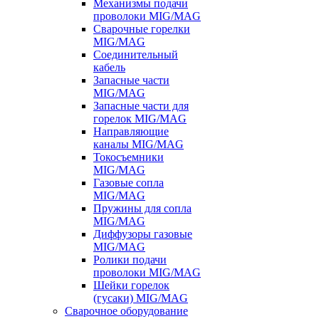
Механизмы подачи
проволоки MIG/MAG
Сварочные горелки
MIG/MAG
Соединительный
кабель
Запасные части
MIG/MAG
Запасные части для
горелок MIG/MAG
Направляющие
каналы MIG/MAG
Токосъемники
MIG/MAG
Газовые сопла
MIG/MAG
Пружины для сопла
MIG/MAG
Диффузоры газовые
MIG/MAG
Ролики подачи
проволоки MIG/MAG
Шейки горелок
(гусаки) MIG/MAG
Сварочное оборудование