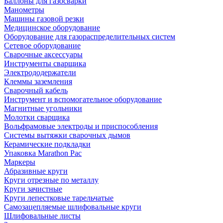
Баллоны для газосварки
Манометры
Машины газовой резки
Медицинское оборудование
Оборудование для газораспределительных систем
Сетевое оборудование
Сварочные аксессуары
Инструменты сварщика
Электрододержатели
Клеммы заземления
Сварочный кабель
Инструмент и вспомогательное оборудование
Магнитные угольники
Молотки сварщика
Вольфрамовые электроды и приспособления
Системы вытяжки сварочных дымов
Керамические подкладки
Упаковка Marathon Pac
Маркеры
Абразивные круги
Круги отрезные по металлу
Круги зачистные
Круги лепестковые тарельчатые
Самозацепляемые шлифовальные круги
Шлифовальные листы