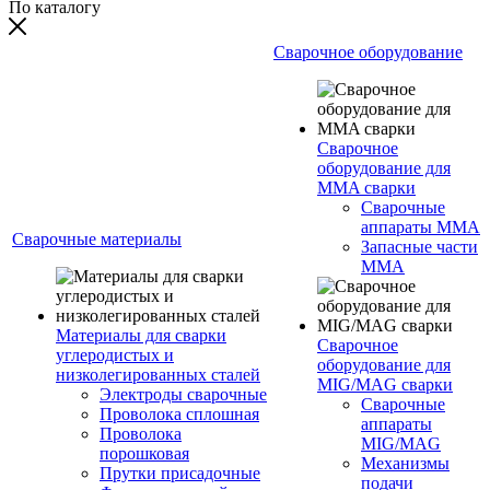
По каталогу
Сварочное оборудование
Сварочное
оборудование для
MMA сварки
Сварочные
аппараты MMA
Сварочные материалы
Запасные части
MMA
Материалы для сварки
Сварочное
углеродистых и
оборудование для
низколегированных сталей
MIG/MAG сварки
Электроды сварочные
Сварочные
Проволока сплошная
аппараты
Проволока
MIG/MAG
порошковая
Механизмы
Прутки присадочные
подачи