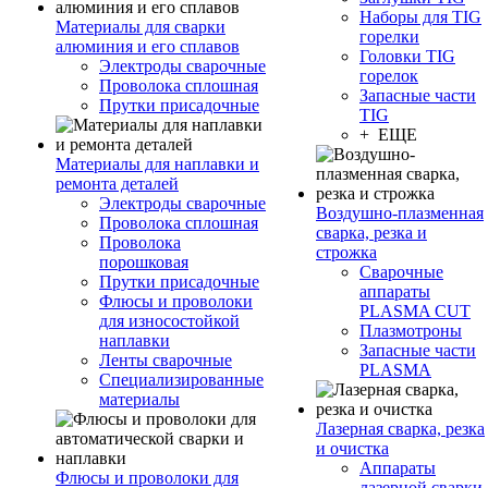
Наборы для TIG
Материалы для сварки
горелки
алюминия и его сплавов
Головки TIG
Электроды сварочные
горелок
Проволока сплошная
Запасные части
Прутки присадочные
TIG
+ ЕЩЕ
Материалы для наплавки и
ремонта деталей
Электроды сварочные
Воздушно-плазменная
Проволока сплошная
сварка, резка и
Проволока
строжка
порошковая
Сварочные
Прутки присадочные
аппараты
Флюсы и проволоки
PLASMA CUT
для износостойкой
Плазмотроны
наплавки
Запасные части
Ленты сварочные
PLASMA
Специализированные
материалы
Лазерная сварка, резка
и очистка
Аппараты
Флюсы и проволоки для
лазерной сварки