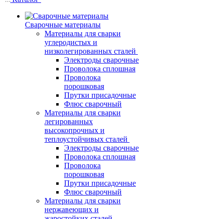
Сварочные материалы
Материалы для сварки
углеродистых и
низколегированных сталей
Электроды сварочные
Проволока сплошная
Проволока
порошковая
Прутки присадочные
Флюс сварочный
Материалы для сварки
легированных
высокопрочных и
теплоустойчивых сталей
Электроды сварочные
Проволока сплошная
Проволока
порошковая
Прутки присадочные
Флюс сварочный
Материалы для сварки
нержавеющих и
жаростойких сталей