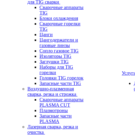
для TIG сварки
Сварочные аппараты
TIG
Блоки охлаждения
Сварочные горелки
TIG
Цанги
Цангодержатели и
газовые линзы
Сопло газовое TIG
Изоляторы TIG
Заглушки TIG
Наборы для TIG
горелки
Услуг
Головки TIG горелок
Запасные части TIG
Воздушно-плазменная
сварка, резка и строжка
Сварочные аппараты
PLASMA CUT
Плазмотроны
Запасные части
PLASMA
Лазерная сварка, резка и
очистка