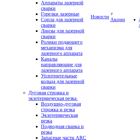
Аппараты лазерной
сварки
Горелки лазерные
Новости
Сопла для лазерной
Акции
сварки
Линзы для лазерной
сварки
Ролики подающего
механизма для
лазерного аппарата
Каналы
направляющие для
лазерного аппарата
Уплотнительные
кольца для лазерной
сварки
Дуговая строжка и
экзотермическая резка
Воздушно-дуговая
строжка и резка
Экзотермическая
резка
Подводная сварка и
резка
Запасные части ARC