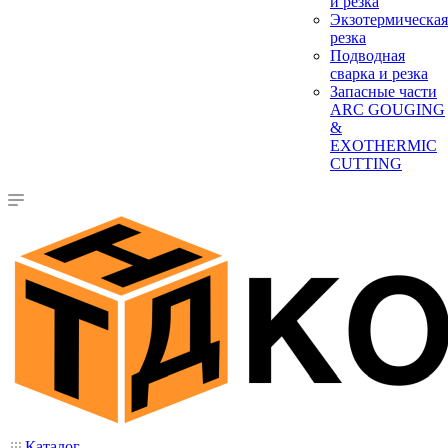
и резка
Экзотермическая
резка
Подводная
сварка и резка
Запасные части
ARC GOUGING
&
EXOTHERMIC
CUTTING
Каталог