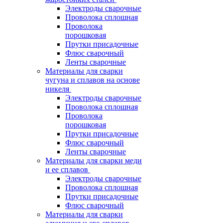
Электроды сварочные
Проволока сплошная
Проволока
порошковая
Прутки присадочные
Флюс сварочный
Ленты сварочные
Материалы для сварки
чугуна и сплавов на основе
никеля
Электроды сварочные
Проволока сплошная
Проволока
порошковая
Прутки присадочные
Флюс сварочный
Ленты сварочные
Материалы для сварки меди
и ее сплавов
Электроды сварочные
Проволока сплошная
Прутки присадочные
Флюс сварочный
Материалы для сварки