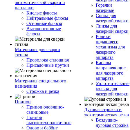
автоматической сварки и
Горелки
наплавки
лазерные
Кислые флюсы
Сопла для
Нейтральные флюсы
лазерной сварки
Основные флюсы
Линзы для
Высокоосновные
лазерной сварки
флюсы
Ролики
подающего
механизма для
Материалы для сварки
лазерного
титана
аппарата
Проволока сплошная
Каналы
Присадочные прутки
направляющие
для лазерного
аппарата
Материалы специального
Уплотнительные
назначения
кольца для
Строжка и резка
лазерной сварки
Припои
Припои оловянно-
Дуговая строжка и
свинцовые
экзотермическая резка
Припои
Воздушно-
высокотехнологичные
дуговая строжка
Олово и баббит