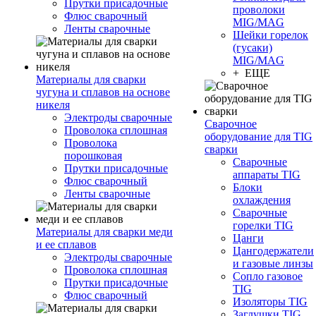
Прутки присадочные
проволоки
Флюс сварочный
MIG/MAG
Ленты сварочные
Шейки горелок
(гусаки)
MIG/MAG
+ ЕЩЕ
Материалы для сварки
чугуна и сплавов на основе
никеля
Электроды сварочные
Сварочное
Проволока сплошная
оборудование для TIG
Проволока
сварки
порошковая
Сварочные
Прутки присадочные
аппараты TIG
Флюс сварочный
Блоки
Ленты сварочные
охлаждения
Сварочные
горелки TIG
Материалы для сварки меди
Цанги
и ее сплавов
Цангодержатели
Электроды сварочные
и газовые линзы
Проволока сплошная
Сопло газовое
Прутки присадочные
TIG
Флюс сварочный
Изоляторы TIG
Заглушки TIG