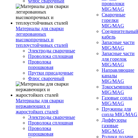
Флюс сварочный
проволоки
MIG/MAG
Сварочные
горелки
MIG/MAG
Материалы для сварки
Соединительны
легированных
кабель
высокопрочных и
Запасные части
теплоустойчивых сталей
MIG/MAG
Электроды сварочные
Запасные части
Проволока сплошная
для горелок
Проволока
MIG/MAG
порошковая
Направляющие
Прутки присадочные
каналы
Флюс сварочный
MIG/MAG
Токосъемники
MIG/MAG
Газовые сопла
Материалы для сварки
MIG/MAG
нержавеющих и
Пружины для
жаростойких сталей
сопла MIG/MAG
Электроды сварочные
Диффузоры
Проволока сплошная
газовые
Проволока
MIG/MAG
порошковая
Ролики подачи