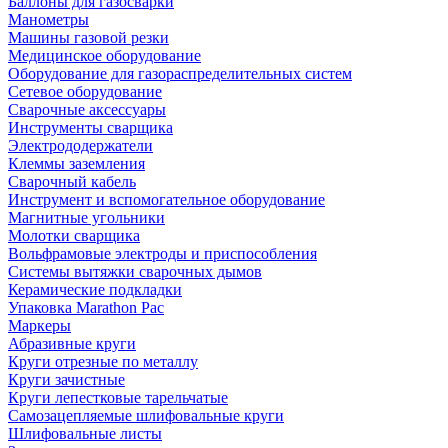
Баллоны для газосварки
Манометры
Машины газовой резки
Медицинское оборудование
Оборудование для газораспределительных систем
Сетевое оборудование
Сварочные аксессуары
Инструменты сварщика
Электрододержатели
Клеммы заземления
Сварочный кабель
Инструмент и вспомогательное оборудование
Магнитные угольники
Молотки сварщика
Вольфрамовые электроды и приспособления
Системы вытяжки сварочных дымов
Керамические подкладки
Упаковка Marathon Pac
Маркеры
Абразивные круги
Круги отрезные по металлу
Круги зачистные
Круги лепестковые тарельчатые
Самозацепляемые шлифовальные круги
Шлифовальные листы