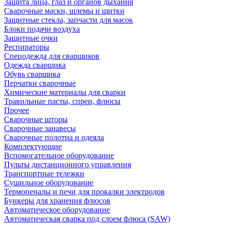
Защита лица, глаз и органов дыхания
Сварочные маски, шлемы и щитки
Защитные стекла, запчасти для масок
Блоки подачи воздуха
Защитные очки
Респираторы
Спецодежда для сварщиков
Одежда сварщика
Обувь сварщика
Перчатки сварочные
Химические материалы для сварки
Травильные пасты, спреи, флюсы
Прочее
Сварочные шторы
Сварочные занавесы
Сварочные полотна и одеяла
Комплектующие
Вспомогательное оборудование
Пульты дистанционного управления
Транспортные тележки
Сушильное оборудование
Термопеналы и печи для прокалки электродов
Бункеры для хранения флюсов
Автоматическое оборудование
Автоматическая сварка под слоем флюса (SAW)