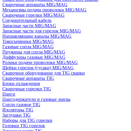
Сварочные аппараты MIG/MAG
Механизмы подачи проволоки MIG/MAG
Сварочные горелки MIG/MAG
Соединительный кабель
Запасные части MIG/MAG
Запасные части для горелок MIG/MAG
Направляющие каналы MIG/MAG
Токосъемники MIG/MAG
Газовые сопла MIG/MAG
Пружины для сопла MIG/MAG
Диффузоры газовые MIG/MAG
Ролики подачи проволоки MIG/MAG
Шейки горелок (гусаки) MIG/MAG
Сварочное оборудование для TIG сварки
Сварочные аппараты TIG
Блоки охлаждения
Сварочные горелки TIG
Цанги
Цангодержатели и газовые линзы
Сопло газовое TIG
Изоляторы TIG
Заглушки TIG
Наборы для TIG горелки
Головки TIG горелок
Запасные части TIG