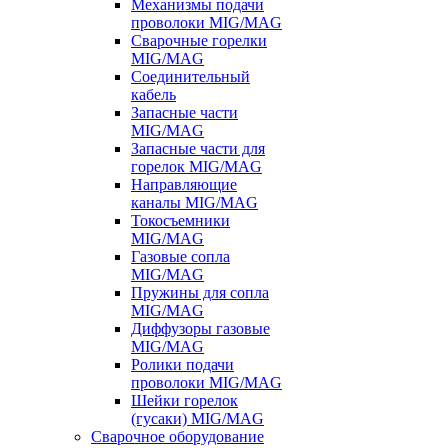
Механизмы подачи
проволоки MIG/MAG
Сварочные горелки
MIG/MAG
Соединительный
кабель
Запасные части
MIG/MAG
Запасные части для
горелок MIG/MAG
Направляющие
каналы MIG/MAG
Токосъемники
MIG/MAG
Газовые сопла
MIG/MAG
Пружины для сопла
MIG/MAG
Диффузоры газовые
MIG/MAG
Ролики подачи
проволоки MIG/MAG
Шейки горелок
(гусаки) MIG/MAG
Сварочное оборудование