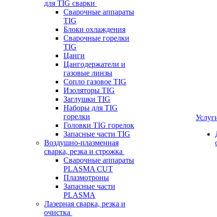
для TIG сварки
Сварочные аппараты
TIG
Блоки охлаждения
Сварочные горелки
TIG
Цанги
Цангодержатели и
газовые линзы
Сопло газовое TIG
Изоляторы TIG
Заглушки TIG
Наборы для TIG
горелки
Услуг
Головки TIG горелок
Запасные части TIG
Воздушно-плазменная
сварка, резка и строжка
Сварочные аппараты
PLASMA CUT
Плазмотроны
Запасные части
PLASMA
Лазерная сварка, резка и
очистка