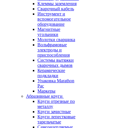
Клеммы заземления
Сварочный кабель
Инструмент и
вспомогательное
оборудование
Магнитные
угольники
Молотки сварщика
Вольфрамовые
электроды и
приспособления
Системы вытяжки
сварочных дымов
Керамические
подкладки
Упаковка Marathon
Pac
Маркеры
Абразивные круги
Круги отрезные по
металлу
Круги зачистные
Круги лепестковые
тарельчатые
Самозацепляемые