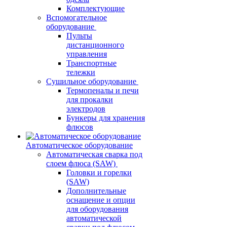
Комплектующие
Вспомогательное
оборудование
Пульты
дистанционного
управления
Транспортные
тележки
Сушильное оборудование
Термопеналы и печи
для прокалки
электродов
Бункеры для хранения
флюсов
Автоматическое оборудование
Автоматическая сварка под
слоем флюса (SAW)
Головки и горелки
(SAW)
Дополнительные
оснащение и опции
для оборудования
автоматической