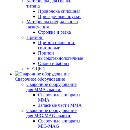
Материалы для сварки
титана
Проволока сплошная
Присадочные прутки
Материалы специального
назначения
Строжка и резка
Припои
Припои оловянно-
свинцовые
Припои
высокотехнологичные
Олово и баббит
+ ЕЩЕ 1
Сварочное оборудование
Сварочное оборудование
для MMA сварки
Сварочные аппараты
MMA
Запасные части MMA
Сварочное оборудование
для MIG/MAG сварки
Сварочные аппараты
MIG/MAG