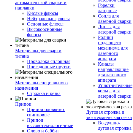
автоматической сварки и
Горелки
наплавки
лазерные
Кислые флюсы
Сопла для
Нейтральные флюсы
лазерной сварки
Основные флюсы
Линзы для
Высокоосновные
лазерной сварки
флюсы
Ролики
подающего
механизма для
Материалы для сварки
лазерного
титана
аппарата
Проволока сплошная
Каналы
Присадочные прутки
направляющие
для лазерного
аппарата
Материалы специального
Уплотнительные
назначения
кольца для
Строжка и резка
лазерной сварки
Припои
Припои оловянно-
Дуговая строжка и
свинцовые
экзотермическая резка
Припои
Воздушно-
высокотехнологичные
дуговая строжка
Олово и баббит