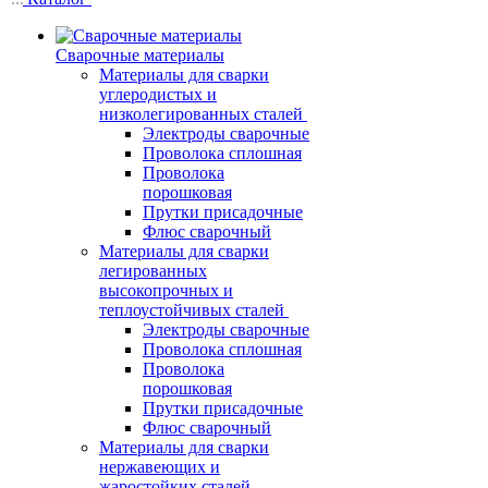
Сварочные материалы
Материалы для сварки
углеродистых и
низколегированных сталей
Электроды сварочные
Проволока сплошная
Проволока
порошковая
Прутки присадочные
Флюс сварочный
Материалы для сварки
легированных
высокопрочных и
теплоустойчивых сталей
Электроды сварочные
Проволока сплошная
Проволока
порошковая
Прутки присадочные
Флюс сварочный
Материалы для сварки
нержавеющих и
жаростойких сталей