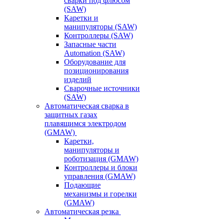
сварки под флюсом
(SAW)
Каретки и
манипуляторы (SAW)
Контроллеры (SAW)
Запасные части
Automation (SAW)
Оборудование для
позиционирования
изделий
Сварочные источники
(SAW)
Автоматическая сварка в
защитных газах
плавящимся электродом
(GMAW)
Каретки,
манипуляторы и
роботизация (GMAW)
Контроллеры и блоки
управления (GMAW)
Подающие
механизмы и горелки
(GMAW)
Автоматическая резка