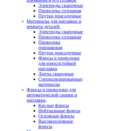
алюминия и его сплавов
Электроды сварочные
Проволока сплошная
Прутки присадочные
Материалы для наплавки и
ремонта деталей
Электроды сварочные
Проволока сплошная
Проволока
порошковая
Прутки присадочные
Флюсы и проволоки
для износостойкой
наплавки
Ленты сварочные
Специализированные
материалы
Флюсы и проволоки для
автоматической сварки и
наплавки
Кислые флюсы
Нейтральные флюсы
Основные флюсы
Высокоосновные
флюсы