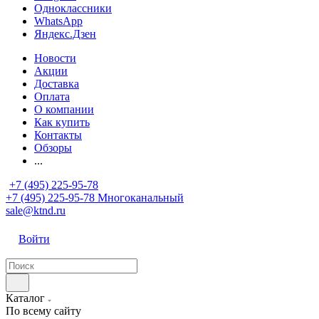
Одноклассники
WhatsApp
Яндекс.Дзен
Новости
Акции
Доставка
Оплата
О компании
Как купить
Контакты
Обзоры
...
+7 (495) 225-95-78
+7 (495) 225-95-78
Многоканальный
sale@ktnd.ru
Войти
Каталог
По всему сайту