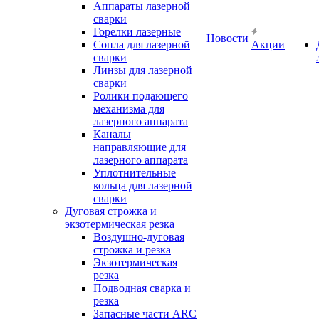
Аппараты лазерной
сварки
Горелки лазерные
Новости
Сопла для лазерной
Акции
сварки
Линзы для лазерной
сварки
Ролики подающего
механизма для
лазерного аппарата
Каналы
направляющие для
лазерного аппарата
Уплотнительные
кольца для лазерной
сварки
Дуговая строжка и
экзотермическая резка
Воздушно-дуговая
строжка и резка
Экзотермическая
резка
Подводная сварка и
резка
Запасные части ARC