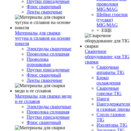
Прутки присадочные
проволоки
Флюс сварочный
MIG/MAG
Ленты сварочные
Шейки горелок
(гусаки)
MIG/MAG
+ ЕЩЕ
Материалы для сварки
чугуна и сплавов на основе
никеля
Электроды сварочные
Сварочное
Проволока сплошная
оборудование для TIG
Проволока
сварки
порошковая
Сварочные
Прутки присадочные
аппараты TIG
Флюс сварочный
Блоки
Ленты сварочные
охлаждения
Сварочные
горелки TIG
Материалы для сварки меди
Цанги
и ее сплавов
Цангодержатели
Электроды сварочные
и газовые линзы
Проволока сплошная
Сопло газовое
Прутки присадочные
TIG
Флюс сварочный
Изоляторы TIG
Заглушки TIG