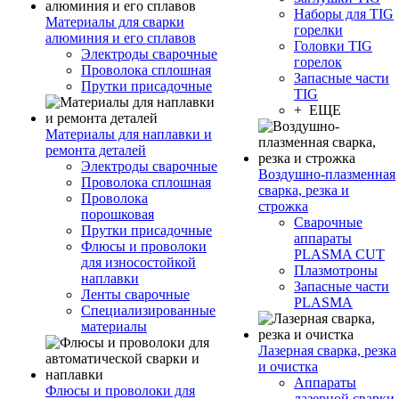
Наборы для TIG
Материалы для сварки
горелки
алюминия и его сплавов
Головки TIG
Электроды сварочные
горелок
Проволока сплошная
Запасные части
Прутки присадочные
TIG
+ ЕЩЕ
Материалы для наплавки и
ремонта деталей
Электроды сварочные
Воздушно-плазменная
Проволока сплошная
сварка, резка и
Проволока
строжка
порошковая
Сварочные
Прутки присадочные
аппараты
Флюсы и проволоки
PLASMA CUT
для износостойкой
Плазмотроны
наплавки
Запасные части
Ленты сварочные
PLASMA
Специализированные
материалы
Лазерная сварка, резка
и очистка
Аппараты
Флюсы и проволоки для
лазерной сварки