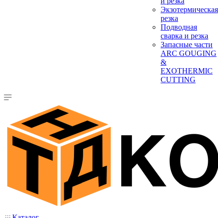
и резка
Экзотермическая
резка
Подводная
сварка и резка
Запасные части
ARC GOUGING
&
EXOTHERMIC
CUTTING
Каталог