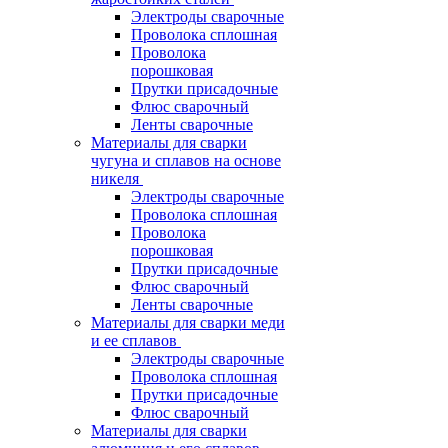
Электроды сварочные
Проволока сплошная
Проволока
порошковая
Прутки присадочные
Флюс сварочный
Ленты сварочные
Материалы для сварки
чугуна и сплавов на основе
никеля
Электроды сварочные
Проволока сплошная
Проволока
порошковая
Прутки присадочные
Флюс сварочный
Ленты сварочные
Материалы для сварки меди
и ее сплавов
Электроды сварочные
Проволока сплошная
Прутки присадочные
Флюс сварочный
Материалы для сварки