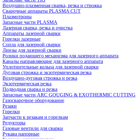
Воздушно-плазменная сварка, резка и строжка
Сварочные аппараты PLASMA CUT
Плазмотроны
Запасные части PLASMA
Лазерная сварка, резка и очистка
Аппараты лазерной сварки
Горелки лазерные
Сопла для лазерной сварки
Линзы для лазерной сварки
Ролики подающего механизма для лазерного аппарата
Каналы направляющие для лазерного аппарата
Уплотнительные кольца для лазерной сварки
Дуговая строжка и экзотермическая резка
Воздушно-дуговая строжка и резка
Экзотермическая резка
Подводная сварка и резка
Запасные части ARC GOUGING & EXOTHERMIC CUTTING
Газосварочное оборудование
Резаки
Горелки
Запчасти к резакам и горелкам
Редукторы
Газовые вентили для сварки
Рукава напорные