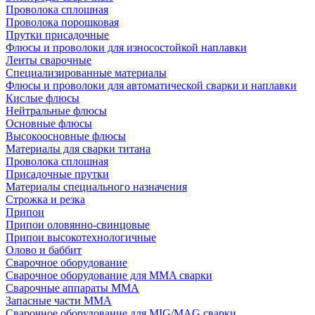
Проволока сплошная
Проволока порошковая
Прутки присадочные
Флюсы и проволоки для износостойкой наплавки
Ленты сварочные
Специализированные материалы
Флюсы и проволоки для автоматической сварки и наплавки
Кислые флюсы
Нейтральные флюсы
Основные флюсы
Высокоосновные флюсы
Материалы для сварки титана
Проволока сплошная
Присадочные прутки
Материалы специального назначения
Строжка и резка
Припои
Припои оловянно-свинцовые
Припои высокотехнологичные
Олово и баббит
Сварочное оборудование
Сварочное оборудование для MMA сварки
Сварочные аппараты MMA
Запасные части MMA
Сварочное оборудование для MIG/MAG сварки