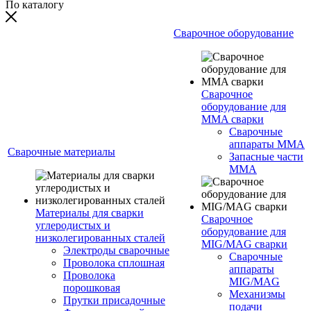
По каталогу
Сварочное оборудование
Сварочное
оборудование для
MMA сварки
Сварочные
аппараты MMA
Сварочные материалы
Запасные части
MMA
Материалы для сварки
Сварочное
углеродистых и
оборудование для
низколегированных сталей
MIG/MAG сварки
Электроды сварочные
Сварочные
Проволока сплошная
аппараты
Проволока
MIG/MAG
порошковая
Механизмы
Прутки присадочные
подачи