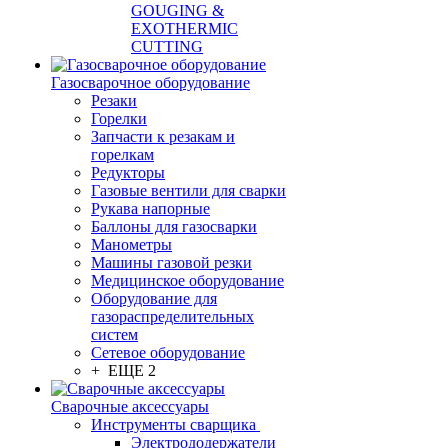
GOUGING &
EXOTHERMIC
CUTTING
Газосварочное оборудование
Резаки
Горелки
Запчасти к резакам и
горелкам
Редукторы
Газовые вентили для сварки
Рукава напорные
Баллоны для газосварки
Манометры
Машины газовой резки
Медицинское оборудование
Оборудование для
газораспределительных
систем
Сетевое оборудование
+ ЕЩЕ 2
Сварочные аксессуары
Инструменты сварщика
Электрододержатели