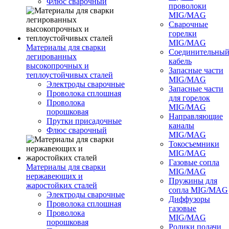
Флюс сварочный
проволоки
MIG/MAG
Сварочные
горелки
MIG/MAG
Материалы для сварки
Соединительны
легированных
кабель
высокопрочных и
Запасные части
теплоустойчивых сталей
MIG/MAG
Электроды сварочные
Запасные части
Проволока сплошная
для горелок
Проволока
MIG/MAG
порошковая
Направляющие
Прутки присадочные
каналы
Флюс сварочный
MIG/MAG
Токосъемники
MIG/MAG
Газовые сопла
Материалы для сварки
MIG/MAG
нержавеющих и
Пружины для
жаростойких сталей
сопла MIG/MAG
Электроды сварочные
Диффузоры
Проволока сплошная
газовые
Проволока
MIG/MAG
порошковая
Ролики подачи