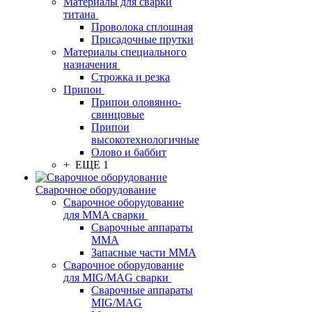
Материалы для сварки
титана
Проволока сплошная
Присадочные прутки
Материалы специального
назначения
Строжка и резка
Припои
Припои оловянно-
свинцовые
Припои
высокотехнологичные
Олово и баббит
+ ЕЩЕ 1
Сварочное оборудование
Сварочное оборудование
для MMA сварки
Сварочные аппараты
MMA
Запасные части MMA
Сварочное оборудование
для MIG/MAG сварки
Сварочные аппараты
MIG/MAG