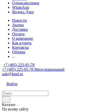
Одноклассники
WhatsApp
Яндекс.Дзен
Новости
Акции
Доставка
Оплата
О компании
Как купить
Контакты
Обзоры
...
+7 (495) 225-95-78
+7 (495) 225-95-78
Многоканальный
sale@ktnd.ru
Войти
Каталог
По всему сайту