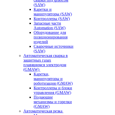
сварки под флюсом
(SAW)
Каретки и
манипуляторы (SAW)
Контроллеры (SAW)
Запасные части
Automation (SAW)
Оборудование для
позиционирования
изделий
Сварочные источники
(SAW)
Автоматическая сварка в
защитных газах
плавящимся электродом
(GMAW)
Каретки,
манипуляторы и
роботизация (GMAW)
Контроллеры и блоки
управления (GMAW)
Подающие
механизмы и горелки
(GMAW)
Автоматическая резка