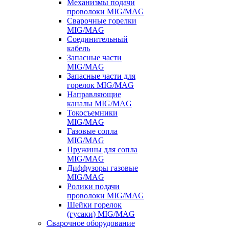
Механизмы подачи
проволоки MIG/MAG
Сварочные горелки
MIG/MAG
Соединительный
кабель
Запасные части
MIG/MAG
Запасные части для
горелок MIG/MAG
Направляющие
каналы MIG/MAG
Токосъемники
MIG/MAG
Газовые сопла
MIG/MAG
Пружины для сопла
MIG/MAG
Диффузоры газовые
MIG/MAG
Ролики подачи
проволоки MIG/MAG
Шейки горелок
(гусаки) MIG/MAG
Сварочное оборудование