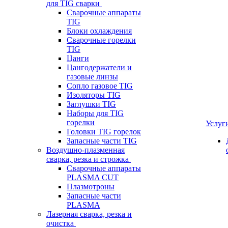
для TIG сварки
Сварочные аппараты
TIG
Блоки охлаждения
Сварочные горелки
TIG
Цанги
Цангодержатели и
газовые линзы
Сопло газовое TIG
Изоляторы TIG
Заглушки TIG
Наборы для TIG
горелки
Услуг
Головки TIG горелок
Запасные части TIG
Воздушно-плазменная
сварка, резка и строжка
Сварочные аппараты
PLASMA CUT
Плазмотроны
Запасные части
PLASMA
Лазерная сварка, резка и
очистка