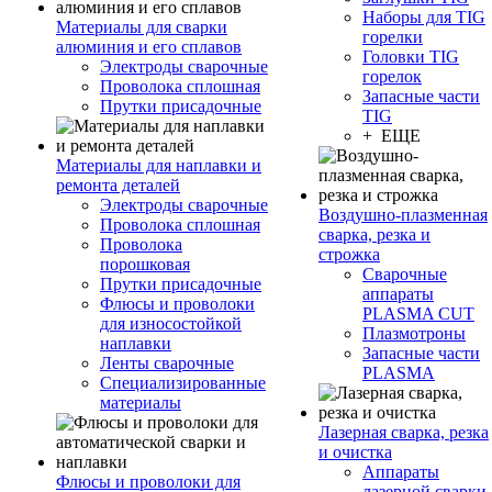
Наборы для TIG
Материалы для сварки
горелки
алюминия и его сплавов
Головки TIG
Электроды сварочные
горелок
Проволока сплошная
Запасные части
Прутки присадочные
TIG
+ ЕЩЕ
Материалы для наплавки и
ремонта деталей
Электроды сварочные
Воздушно-плазменная
Проволока сплошная
сварка, резка и
Проволока
строжка
порошковая
Сварочные
Прутки присадочные
аппараты
Флюсы и проволоки
PLASMA CUT
для износостойкой
Плазмотроны
наплавки
Запасные части
Ленты сварочные
PLASMA
Специализированные
материалы
Лазерная сварка, резка
и очистка
Аппараты
Флюсы и проволоки для
лазерной сварки