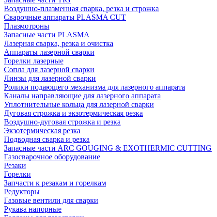
Воздушно-плазменная сварка, резка и строжка
Сварочные аппараты PLASMA CUT
Плазмотроны
Запасные части PLASMA
Лазерная сварка, резка и очистка
Аппараты лазерной сварки
Горелки лазерные
Сопла для лазерной сварки
Линзы для лазерной сварки
Ролики подающего механизма для лазерного аппарата
Каналы направляющие для лазерного аппарата
Уплотнительные кольца для лазерной сварки
Дуговая строжка и экзотермическая резка
Воздушно-дуговая строжка и резка
Экзотермическая резка
Подводная сварка и резка
Запасные части ARC GOUGING & EXOTHERMIC CUTTING
Газосварочное оборудование
Резаки
Горелки
Запчасти к резакам и горелкам
Редукторы
Газовые вентили для сварки
Рукава напорные