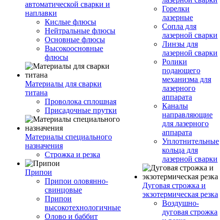
автоматической сварки и
Горелки
наплавки
лазерные
Кислые флюсы
Сопла для
Нейтральные флюсы
лазерной сварки
Основные флюсы
Линзы для
Высокоосновные
лазерной сварки
флюсы
Ролики
подающего
механизма для
Материалы для сварки
лазерного
титана
аппарата
Проволока сплошная
Каналы
Присадочные прутки
направляющие
для лазерного
аппарата
Материалы специального
Уплотнительные
назначения
кольца для
Строжка и резка
лазерной сварки
Припои
Припои оловянно-
Дуговая строжка и
свинцовые
экзотермическая резка
Припои
Воздушно-
высокотехнологичные
дуговая строжка
Олово и баббит