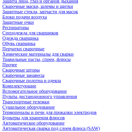
Защита лица, глаз и органов дыхания
Сварочные маски, шлемы и щитки
Защитные стекла, запчасти для масок
Блоки подачи воздуха
Защитные очки
Респираторы
Спецодежда для сварщиков
Одежда сварщика
Обувь сварщика
Перчатки сварочные
Химические материалы для сварки
Травильные пасты, спреи, флюсы
Прочее
Сварочные шторы
Сварочные занавесы
Сварочные полотна и одеяла
Комплектующие
Вспомогательное оборудование
Пульты дистанционного управления
Транспортные тележки
Сушильное оборудование
Термопеналы и печи для прокалки электродов
Бункеры для хранения флюсов
Автоматическое оборудование
Автоматическая сварка под слоем флюса (SAW)