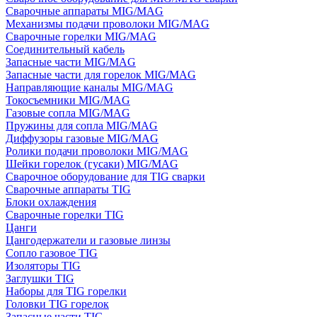
Сварочные аппараты MIG/MAG
Механизмы подачи проволоки MIG/MAG
Сварочные горелки MIG/MAG
Соединительный кабель
Запасные части MIG/MAG
Запасные части для горелок MIG/MAG
Направляющие каналы MIG/MAG
Токосъемники MIG/MAG
Газовые сопла MIG/MAG
Пружины для сопла MIG/MAG
Диффузоры газовые MIG/MAG
Ролики подачи проволоки MIG/MAG
Шейки горелок (гусаки) MIG/MAG
Сварочное оборудование для TIG сварки
Сварочные аппараты TIG
Блоки охлаждения
Сварочные горелки TIG
Цанги
Цангодержатели и газовые линзы
Сопло газовое TIG
Изоляторы TIG
Заглушки TIG
Наборы для TIG горелки
Головки TIG горелок
Запасные части TIG