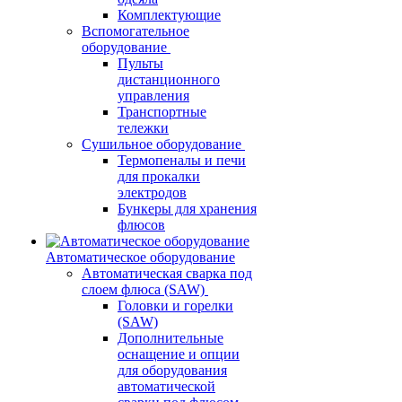
Комплектующие
Вспомогательное
оборудование
Пульты
дистанционного
управления
Транспортные
тележки
Сушильное оборудование
Термопеналы и печи
для прокалки
электродов
Бункеры для хранения
флюсов
Автоматическое оборудование
Автоматическая сварка под
слоем флюса (SAW)
Головки и горелки
(SAW)
Дополнительные
оснащение и опции
для оборудования
автоматической