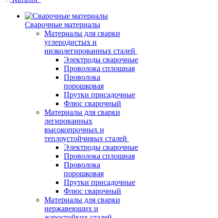
Сварочные материалы
Материалы для сварки
углеродистых и
низколегированных сталей
Электроды сварочные
Проволока сплошная
Проволока
порошковая
Прутки присадочные
Флюс сварочный
Материалы для сварки
легированных
высокопрочных и
теплоустойчивых сталей
Электроды сварочные
Проволока сплошная
Проволока
порошковая
Прутки присадочные
Флюс сварочный
Материалы для сварки
нержавеющих и
жаростойких сталей