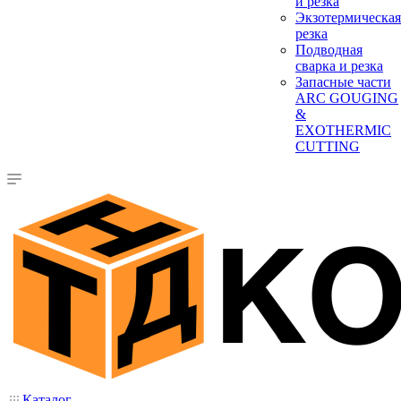
и резка
Экзотермическая
резка
Подводная
сварка и резка
Запасные части
ARC GOUGING
&
EXOTHERMIC
CUTTING
Каталог