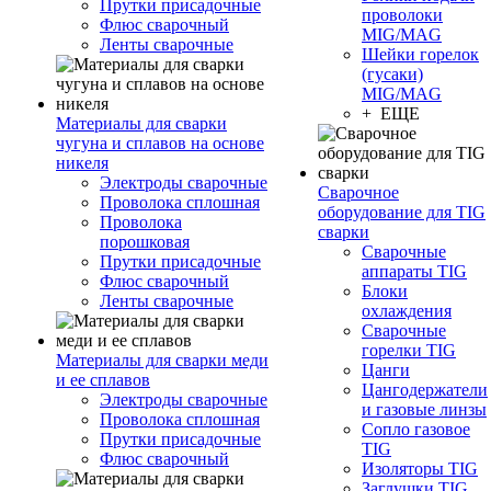
Прутки присадочные
проволоки
Флюс сварочный
MIG/MAG
Ленты сварочные
Шейки горелок
(гусаки)
MIG/MAG
+ ЕЩЕ
Материалы для сварки
чугуна и сплавов на основе
никеля
Электроды сварочные
Сварочное
Проволока сплошная
оборудование для TIG
Проволока
сварки
порошковая
Сварочные
Прутки присадочные
аппараты TIG
Флюс сварочный
Блоки
Ленты сварочные
охлаждения
Сварочные
горелки TIG
Материалы для сварки меди
Цанги
и ее сплавов
Цангодержатели
Электроды сварочные
и газовые линзы
Проволока сплошная
Сопло газовое
Прутки присадочные
TIG
Флюс сварочный
Изоляторы TIG
Заглушки TIG