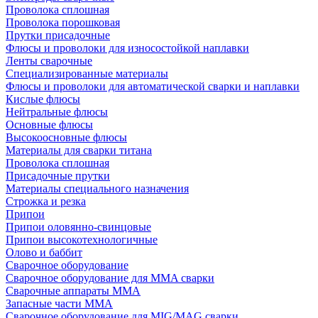
Проволока сплошная
Проволока порошковая
Прутки присадочные
Флюсы и проволоки для износостойкой наплавки
Ленты сварочные
Специализированные материалы
Флюсы и проволоки для автоматической сварки и наплавки
Кислые флюсы
Нейтральные флюсы
Основные флюсы
Высокоосновные флюсы
Материалы для сварки титана
Проволока сплошная
Присадочные прутки
Материалы специального назначения
Строжка и резка
Припои
Припои оловянно-свинцовые
Припои высокотехнологичные
Олово и баббит
Сварочное оборудование
Сварочное оборудование для MMA сварки
Сварочные аппараты MMA
Запасные части MMA
Сварочное оборудование для MIG/MAG сварки