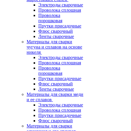
Электроды сварочные
Проволока сплошная
Проволока
порошковая
Прутки присадочные
Флюс сварочный
Ленты сварочные
Материалы для сварки
чугуна и сплавов на основе
никеля
Электроды сварочные
Проволока сплошная
Проволока
порошковая
Прутки присадочные
Флюс сварочный
Ленты сварочные
Материалы для сварки меди
и ее сплавов
Электроды сварочные
Проволока сплошная
Прутки присадочные
Флюс сварочный
Материалы для сварки