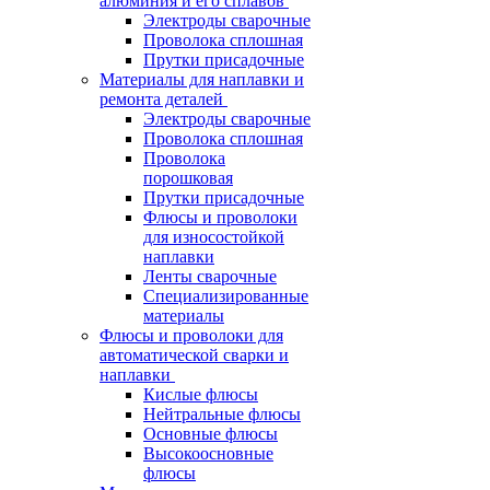
алюминия и его сплавов
Электроды сварочные
Проволока сплошная
Прутки присадочные
Материалы для наплавки и
ремонта деталей
Электроды сварочные
Проволока сплошная
Проволока
порошковая
Прутки присадочные
Флюсы и проволоки
для износостойкой
наплавки
Ленты сварочные
Специализированные
материалы
Флюсы и проволоки для
автоматической сварки и
наплавки
Кислые флюсы
Нейтральные флюсы
Основные флюсы
Высокоосновные
флюсы