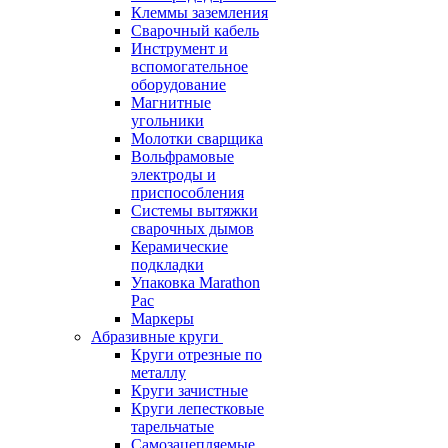
Клеммы заземления
Сварочный кабель
Инструмент и
вспомогательное
оборудование
Магнитные
угольники
Молотки сварщика
Вольфрамовые
электроды и
приспособления
Системы вытяжки
сварочных дымов
Керамические
подкладки
Упаковка Marathon
Pac
Маркеры
Абразивные круги
Круги отрезные по
металлу
Круги зачистные
Круги лепестковые
тарельчатые
Самозацепляемые