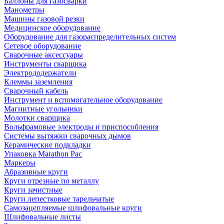
Баллоны для газосварки
Манометры
Машины газовой резки
Медицинское оборудование
Оборудование для газораспределительных систем
Сетевое оборудование
Сварочные аксессуары
Инструменты сварщика
Электрододержатели
Клеммы заземления
Сварочный кабель
Инструмент и вспомогательное оборудование
Магнитные угольники
Молотки сварщика
Вольфрамовые электроды и приспособления
Системы вытяжки сварочных дымов
Керамические подкладки
Упаковка Marathon Pac
Маркеры
Абразивные круги
Круги отрезные по металлу
Круги зачистные
Круги лепестковые тарельчатые
Самозацепляемые шлифовальные круги
Шлифовальные листы