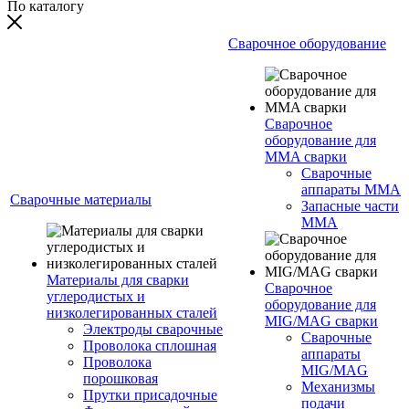
По каталогу
Сварочное оборудование
Сварочное
оборудование для
MMA сварки
Сварочные
аппараты MMA
Сварочные материалы
Запасные части
MMA
Материалы для сварки
Сварочное
углеродистых и
оборудование для
низколегированных сталей
MIG/MAG сварки
Электроды сварочные
Сварочные
Проволока сплошная
аппараты
Проволока
MIG/MAG
порошковая
Механизмы
Прутки присадочные
подачи