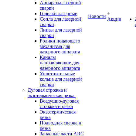
Аппараты лазерной
сварки
Горелки лазерные
Новости
Сопла для лазерной
Акции
сварки
Линзы для лазерной
сварки
Ролики подающего
механизма для
лазерного аппарата
Каналы
направляющие для
лазерного аппарата
Уплотнительные
кольца для лазерной
сварки
Дуговая строжка и
экзотермическая резка
Воздушно-дуговая
строжка и резка
Экзотермическая
резка
Подводная сварка и
резка
Запасные части ARC