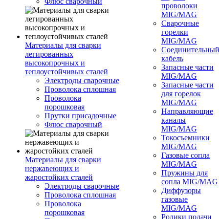
Флюс сварочный
проволоки
MIG/MAG
Сварочные
горелки
MIG/MAG
Материалы для сварки
Соединительны
легированных
кабель
высокопрочных и
Запасные части
теплоустойчивых сталей
MIG/MAG
Электроды сварочные
Запасные части
Проволока сплошная
для горелок
Проволока
MIG/MAG
порошковая
Направляющие
Прутки присадочные
каналы
Флюс сварочный
MIG/MAG
Токосъемники
MIG/MAG
Газовые сопла
Материалы для сварки
MIG/MAG
нержавеющих и
Пружины для
жаростойких сталей
сопла MIG/MAG
Электроды сварочные
Диффузоры
Проволока сплошная
газовые
Проволока
MIG/MAG
порошковая
Ролики подачи