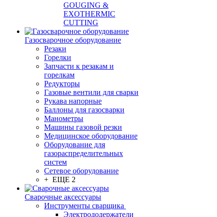
GOUGING &
EXOTHERMIC
CUTTING
Газосварочное оборудование
Резаки
Горелки
Запчасти к резакам и
горелкам
Редукторы
Газовые вентили для сварки
Рукава напорные
Баллоны для газосварки
Манометры
Машины газовой резки
Медицинское оборудование
Оборудование для
газораспределительных
систем
Сетевое оборудование
+ ЕЩЕ 2
Сварочные аксессуары
Инструменты сварщика
Электрододержатели