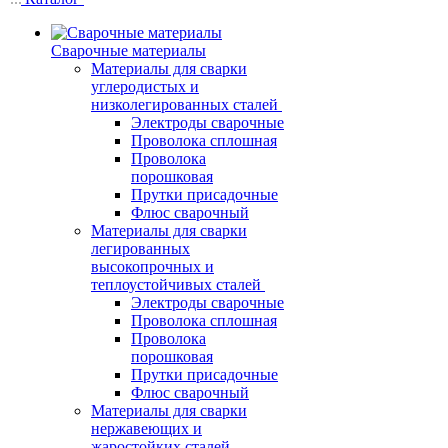
Сварочные материалы
Материалы для сварки
углеродистых и
низколегированных сталей
Электроды сварочные
Проволока сплошная
Проволока
порошковая
Прутки присадочные
Флюс сварочный
Материалы для сварки
легированных
высокопрочных и
теплоустойчивых сталей
Электроды сварочные
Проволока сплошная
Проволока
порошковая
Прутки присадочные
Флюс сварочный
Материалы для сварки
нержавеющих и
жаростойких сталей