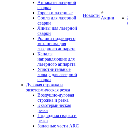
Аппараты лазерной
сварки
Горелки лазерные
Новости
Сопла для лазерной
Акции
сварки
Линзы для лазерной
сварки
Ролики подающего
механизма для
лазерного аппарата
Каналы
направляющие для
лазерного аппарата
Уплотнительные
кольца для лазерной
сварки
Дуговая строжка и
экзотермическая резка
Воздушно-дуговая
строжка и резка
Экзотермическая
резка
Подводная сварка и
резка
Запасные части ARC