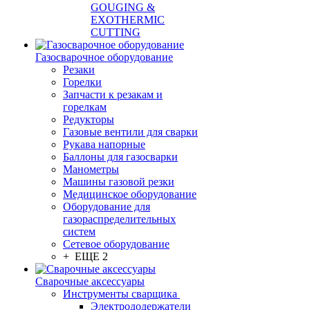
GOUGING &
EXOTHERMIC
CUTTING
Газосварочное оборудование
Резаки
Горелки
Запчасти к резакам и
горелкам
Редукторы
Газовые вентили для сварки
Рукава напорные
Баллоны для газосварки
Манометры
Машины газовой резки
Медицинское оборудование
Оборудование для
газораспределительных
систем
Сетевое оборудование
+ ЕЩЕ 2
Сварочные аксессуары
Инструменты сварщика
Электрододержатели