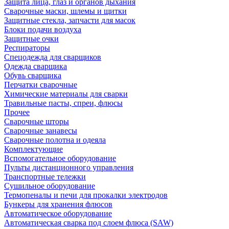
Защита лица, глаз и органов дыхания
Сварочные маски, шлемы и щитки
Защитные стекла, запчасти для масок
Блоки подачи воздуха
Защитные очки
Респираторы
Спецодежда для сварщиков
Одежда сварщика
Обувь сварщика
Перчатки сварочные
Химические материалы для сварки
Травильные пасты, спреи, флюсы
Прочее
Сварочные шторы
Сварочные занавесы
Сварочные полотна и одеяла
Комплектующие
Вспомогательное оборудование
Пульты дистанционного управления
Транспортные тележки
Сушильное оборудование
Термопеналы и печи для прокалки электродов
Бункеры для хранения флюсов
Автоматическое оборудование
Автоматическая сварка под слоем флюса (SAW)