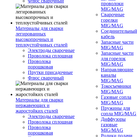
Флюс сварочный
проволоки
MIG/MAG
Сварочные
горелки
MIG/MAG
Материалы для сварки
Соединительны
легированных
кабель
высокопрочных и
Запасные части
теплоустойчивых сталей
MIG/MAG
Электроды сварочные
Запасные части
Проволока сплошная
для горелок
Проволока
MIG/MAG
порошковая
Направляющие
Прутки присадочные
каналы
Флюс сварочный
MIG/MAG
Токосъемники
MIG/MAG
Газовые сопла
Материалы для сварки
MIG/MAG
нержавеющих и
Пружины для
жаростойких сталей
сопла MIG/MAG
Электроды сварочные
Диффузоры
Проволока сплошная
газовые
Проволока
MIG/MAG
порошковая
Ролики подачи