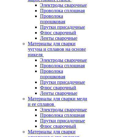
Электроды сварочные
Проволока сплошная
Проволока
порошковая
Прутки присадочные
Флюс сварочный
Ленты сварочные
Материалы для сварки
чугуна и сплавов на основе
никеля
Электроды сварочные
Проволока сплошная
Проволока
порошковая
Прутки присадочные
Флюс сварочный
Ленты сварочные
Материалы для сварки меди
и ее сплавов
Электроды сварочные
Проволока сплошная
Прутки присадочные
Флюс сварочный
Материалы для сварки