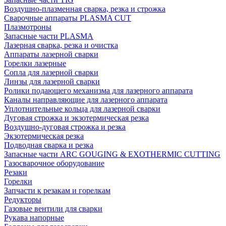
Воздушно-плазменная сварка, резка и строжка
Сварочные аппараты PLASMA CUT
Плазмотроны
Запасные части PLASMA
Лазерная сварка, резка и очистка
Аппараты лазерной сварки
Горелки лазерные
Сопла для лазерной сварки
Линзы для лазерной сварки
Ролики подающего механизма для лазерного аппарата
Каналы направляющие для лазерного аппарата
Уплотнительные кольца для лазерной сварки
Дуговая строжка и экзотермическая резка
Воздушно-дуговая строжка и резка
Экзотермическая резка
Подводная сварка и резка
Запасные части ARC GOUGING & EXOTHERMIC CUTTING
Газосварочное оборудование
Резаки
Горелки
Запчасти к резакам и горелкам
Редукторы
Газовые вентили для сварки
Рукава напорные