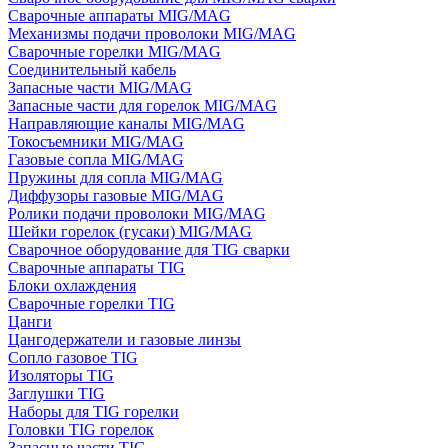
Сварочные аппараты MIG/MAG
Механизмы подачи проволоки MIG/MAG
Сварочные горелки MIG/MAG
Соединительный кабель
Запасные части MIG/MAG
Запасные части для горелок MIG/MAG
Направляющие каналы MIG/MAG
Токосъемники MIG/MAG
Газовые сопла MIG/MAG
Пружины для сопла MIG/MAG
Диффузоры газовые MIG/MAG
Ролики подачи проволоки MIG/MAG
Шейки горелок (гусаки) MIG/MAG
Сварочное оборудование для TIG сварки
Сварочные аппараты TIG
Блоки охлаждения
Сварочные горелки TIG
Цанги
Цангодержатели и газовые линзы
Сопло газовое TIG
Изоляторы TIG
Заглушки TIG
Наборы для TIG горелки
Головки TIG горелок
Запасные части TIG