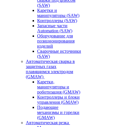
сварки под флюсом
(SAW)
Каретки и
манипуляторы (SAW)
Контроллеры (SAW)
Запасные части
Automation (SAW)
Оборудование для
позиционирования
изделий
Сварочные источники
(SAW)
Автоматическая сварка в
защитных газах
плавящимся электродом
(GMAW)
Каретки,
манипуляторы и
роботизация (GMAW)
Контроллеры и блоки
управления (GMAW)
Подающие
механизмы и горелки
(GMAW)
Автоматическая резка