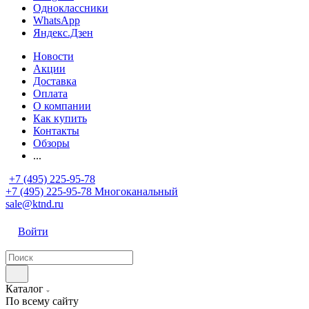
Одноклассники
WhatsApp
Яндекс.Дзен
Новости
Акции
Доставка
Оплата
О компании
Как купить
Контакты
Обзоры
...
+7 (495) 225-95-78
+7 (495) 225-95-78
Многоканальный
sale@ktnd.ru
Войти
Каталог
По всему сайту