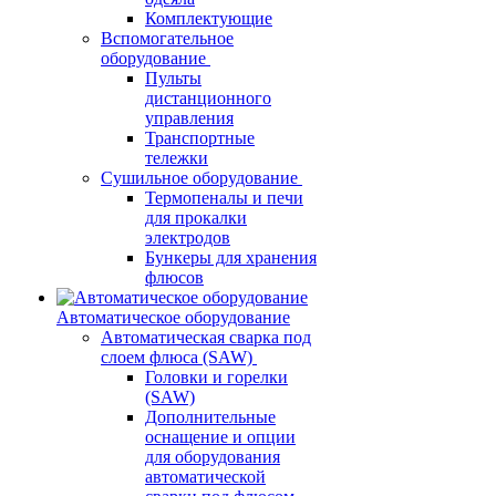
Комплектующие
Вспомогательное
оборудование
Пульты
дистанционного
управления
Транспортные
тележки
Сушильное оборудование
Термопеналы и печи
для прокалки
электродов
Бункеры для хранения
флюсов
Автоматическое оборудование
Автоматическая сварка под
слоем флюса (SAW)
Головки и горелки
(SAW)
Дополнительные
оснащение и опции
для оборудования
автоматической