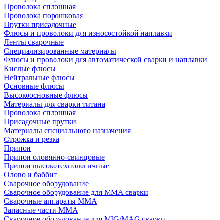
Проволока сплошная
Проволока порошковая
Прутки присадочные
Флюсы и проволоки для износостойкой наплавки
Ленты сварочные
Специализированные материалы
Флюсы и проволоки для автоматической сварки и наплавки
Кислые флюсы
Нейтральные флюсы
Основные флюсы
Высокоосновные флюсы
Материалы для сварки титана
Проволока сплошная
Присадочные прутки
Материалы специального назначения
Строжка и резка
Припои
Припои оловянно-свинцовые
Припои высокотехнологичные
Олово и баббит
Сварочное оборудование
Сварочное оборудование для MMA сварки
Сварочные аппараты MMA
Запасные части MMA
Сварочное оборудование для MIG/MAG сварки