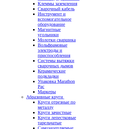
Клеммы заземления
Сварочный кабель
Инструмент и
вспомогательное
оборудование
Магнитные
угольники
Молотки сварщика
Вольфрамовые
электроды и
приспособления
Системы вытяжки
сварочных дымов
Керамические
подкладки
Упаковка Marathon
Pac
Маркеры
Абразивные круги
Круги отрезные по
металлу
Круги зачистные
Круги лепестковые
тарельчатые
Самозацепляемые