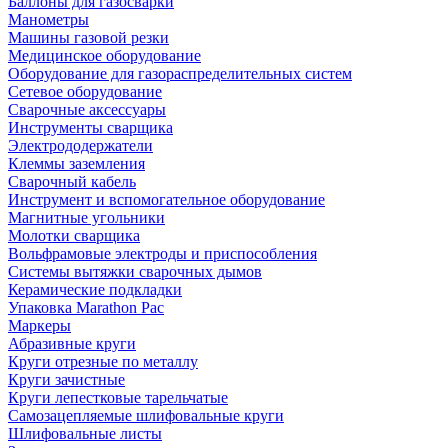
Баллоны для газосварки
Манометры
Машины газовой резки
Медицинское оборудование
Оборудование для газораспределительных систем
Сетевое оборудование
Сварочные аксессуары
Инструменты сварщика
Электрододержатели
Клеммы заземления
Сварочный кабель
Инструмент и вспомогательное оборудование
Магнитные угольники
Молотки сварщика
Вольфрамовые электроды и приспособления
Системы вытяжки сварочных дымов
Керамические подкладки
Упаковка Marathon Pac
Маркеры
Абразивные круги
Круги отрезные по металлу
Круги зачистные
Круги лепестковые тарельчатые
Самозацепляемые шлифовальные круги
Шлифовальные листы