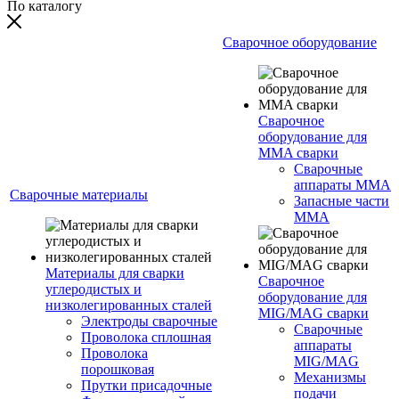
По каталогу
Сварочное оборудование
Сварочное
оборудование для
MMA сварки
Сварочные
аппараты MMA
Сварочные материалы
Запасные части
MMA
Материалы для сварки
Сварочное
углеродистых и
оборудование для
низколегированных сталей
MIG/MAG сварки
Электроды сварочные
Сварочные
Проволока сплошная
аппараты
Проволока
MIG/MAG
порошковая
Механизмы
Прутки присадочные
подачи