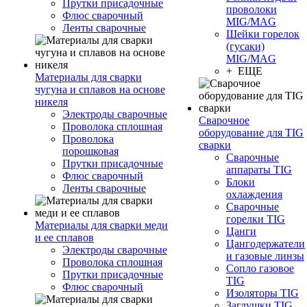
Прутки присадочные
проволоки
Флюс сварочный
MIG/MAG
Ленты сварочные
Шейки горелок
(гусаки)
MIG/MAG
+ ЕЩЕ
Материалы для сварки
чугуна и сплавов на основе
никеля
Электроды сварочные
Сварочное
Проволока сплошная
оборудование для TIG
Проволока
сварки
порошковая
Сварочные
Прутки присадочные
аппараты TIG
Флюс сварочный
Блоки
Ленты сварочные
охлаждения
Сварочные
горелки TIG
Материалы для сварки меди
Цанги
и ее сплавов
Цангодержатели
Электроды сварочные
и газовые линзы
Проволока сплошная
Сопло газовое
Прутки присадочные
TIG
Флюс сварочный
Изоляторы TIG
Заглушки TIG