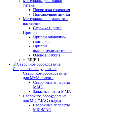
Материалы для сварки
титана
Проволока сплошная
Присадочные прутки
Материалы специального
назначения
Строжка и резка
Припои
Припои оловянно-
свинцовые
Припои
высокотехнологичные
Олово и баббит
+ ЕЩЕ 1
Сварочное оборудование
Сварочное оборудование
для MMA сварки
Сварочные аппараты
MMA
Запасные части MMA
Сварочное оборудование
для MIG/MAG сварки
Сварочные аппараты
MIG/MAG