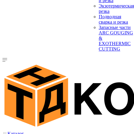
и резка
Экзотермическая
резка
Подводная
сварка и резка
Запасные части
ARC GOUGING
&
EXOTHERMIC
CUTTING
Каталог