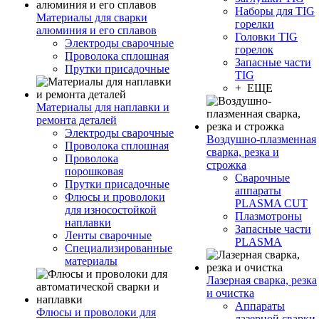
Наборы для TIG
Материалы для сварки
горелки
алюминия и его сплавов
Головки TIG
Электроды сварочные
горелок
Проволока сплошная
Запасные части
Прутки присадочные
TIG
+ ЕЩЕ
Материалы для наплавки и
ремонта деталей
Электроды сварочные
Воздушно-плазменная
Проволока сплошная
сварка, резка и
Проволока
строжка
порошковая
Сварочные
Прутки присадочные
аппараты
Флюсы и проволоки
PLASMA CUT
для износостойкой
Плазмотроны
наплавки
Запасные части
Ленты сварочные
PLASMA
Специализированные
материалы
Лазерная сварка, резка
и очистка
Аппараты
Флюсы и проволоки для
лазерной сварки