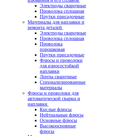
алюминия и его сплавов
Электроды сварочные
Проволока сплошная
Прутки присадочные
Материалы для наплавки и
ремонта деталей
Электроды сварочные
Проволока сплошная
Проволока
порошковая
Прутки присадочные
Флюсы и проволоки
для износостойкой
наплавки
Ленты сварочные
Специализированные
материалы
Флюсы и проволоки для
автоматической сварки и
наплавки
Кислые флюсы
Нейтральные флюсы
Основные флюсы
Высокоосновные
флюсы