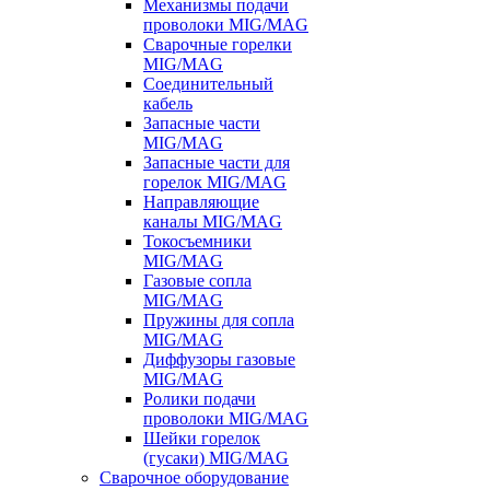
Механизмы подачи
проволоки MIG/MAG
Сварочные горелки
MIG/MAG
Соединительный
кабель
Запасные части
MIG/MAG
Запасные части для
горелок MIG/MAG
Направляющие
каналы MIG/MAG
Токосъемники
MIG/MAG
Газовые сопла
MIG/MAG
Пружины для сопла
MIG/MAG
Диффузоры газовые
MIG/MAG
Ролики подачи
проволоки MIG/MAG
Шейки горелок
(гусаки) MIG/MAG
Сварочное оборудование