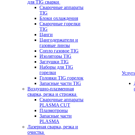
для TIG сварки
Сварочные аппараты
TIG
Блоки охлаждения
Сварочные горелки
TIG
Цанги
Цангодержатели и
газовые линзы
Сопло газовое TIG
Изоляторы TIG
Заглушки TIG
Наборы для TIG
горелки
Услуг
Головки TIG горелок
Запасные части TIG
Воздушно-плазменная
сварка, резка и строжка
Сварочные аппараты
PLASMA CUT
Плазмотроны
Запасные части
PLASMA
Лазерная сварка, резка и
очистка