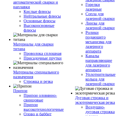
автоматической сварки и
Горелки
наплавки
лазерные
Кислые флюсы
Сопла для
Нейтральные флюсы
лазерной сварки
Основные флюсы
Линзы для
Высокоосновные
лазерной сварки
флюсы
Ролики
подающего
механизма для
Материалы для сварки
лазерного
титана
аппарата
Проволока сплошная
Каналы
Присадочные прутки
направляющие
для лазерного
аппарата
Материалы специального
Уплотнительные
назначения
кольца для
Строжка и резка
лазерной сварки
Припои
Припои оловянно-
Дуговая строжка и
свинцовые
экзотермическая резка
Припои
Воздушно-
высокотехнологичные
дуговая строжка
Олово и баббит