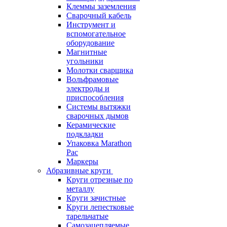
Клеммы заземления
Сварочный кабель
Инструмент и
вспомогательное
оборудование
Магнитные
угольники
Молотки сварщика
Вольфрамовые
электроды и
приспособления
Системы вытяжки
сварочных дымов
Керамические
подкладки
Упаковка Marathon
Pac
Маркеры
Абразивные круги
Круги отрезные по
металлу
Круги зачистные
Круги лепестковые
тарельчатые
Самозацепляемые