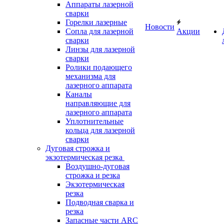
Аппараты лазерной
сварки
Горелки лазерные
Новости
Сопла для лазерной
Акции
сварки
Линзы для лазерной
сварки
Ролики подающего
механизма для
лазерного аппарата
Каналы
направляющие для
лазерного аппарата
Уплотнительные
кольца для лазерной
сварки
Дуговая строжка и
экзотермическая резка
Воздушно-дуговая
строжка и резка
Экзотермическая
резка
Подводная сварка и
резка
Запасные части ARC