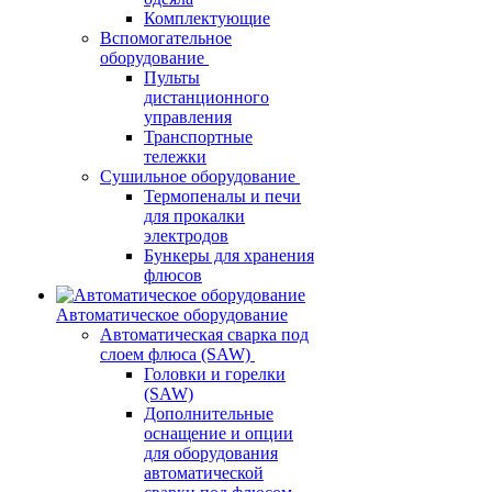
Комплектующие
Вспомогательное
оборудование
Пульты
дистанционного
управления
Транспортные
тележки
Сушильное оборудование
Термопеналы и печи
для прокалки
электродов
Бункеры для хранения
флюсов
Автоматическое оборудование
Автоматическая сварка под
слоем флюса (SAW)
Головки и горелки
(SAW)
Дополнительные
оснащение и опции
для оборудования
автоматической