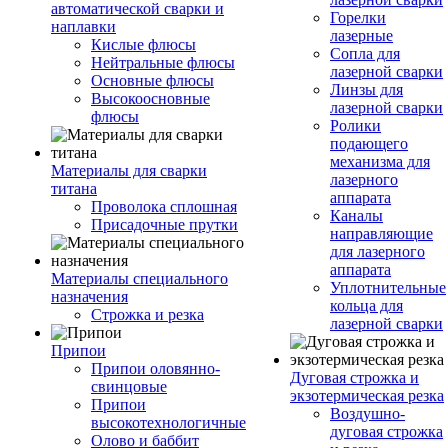
автоматической сварки и
Горелки
наплавки
лазерные
Кислые флюсы
Сопла для
Нейтральные флюсы
лазерной сварки
Основные флюсы
Линзы для
Высокоосновные
лазерной сварки
флюсы
Ролики
подающего
механизма для
Материалы для сварки
лазерного
титана
аппарата
Проволока сплошная
Каналы
Присадочные прутки
направляющие
для лазерного
аппарата
Материалы специального
Уплотнительные
назначения
кольца для
Строжка и резка
лазерной сварки
Припои
Припои оловянно-
Дуговая строжка и
свинцовые
экзотермическая резка
Припои
Воздушно-
высокотехнологичные
дуговая строжка
Олово и баббит