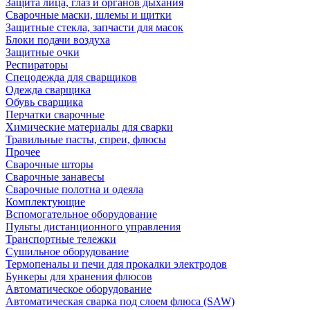
Защита лица, глаз и органов дыхания
Сварочные маски, шлемы и щитки
Защитные стекла, запчасти для масок
Блоки подачи воздуха
Защитные очки
Респираторы
Спецодежда для сварщиков
Одежда сварщика
Обувь сварщика
Перчатки сварочные
Химические материалы для сварки
Травильные пасты, спреи, флюсы
Прочее
Сварочные шторы
Сварочные занавесы
Сварочные полотна и одеяла
Комплектующие
Вспомогательное оборудование
Пульты дистанционного управления
Транспортные тележки
Сушильное оборудование
Термопеналы и печи для прокалки электродов
Бункеры для хранения флюсов
Автоматическое оборудование
Автоматическая сварка под слоем флюса (SAW)