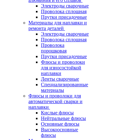
алюминия и его сплавов
Электроды сварочные
Проволока сплошная
Прутки присадочные
Материалы для наплавки и
ремонта деталей
Электроды сварочные
Проволока сплошная
Проволока
порошковая
Прутки присадочные
Флюсы и проволоки
для износостойкой
наплавки
Ленты сварочные
Специализированные
материалы
Флюсы и проволоки для
автоматической сварки и
наплавки
Кислые флюсы
Нейтральные флюсы
Основные флюсы
Высокоосновные
флюсы