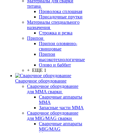
Материалы для сварки
титана
Проволока сплошная
Присадочные прутки
Материалы специального
назначения
Строжка и резка
Припои
Припои оловянно-
свинцовые
Припои
высокотехнологичные
Олово и баббит
+ ЕЩЕ 1
Сварочное оборудование
Сварочное оборудование
для MMA сварки
Сварочные аппараты
MMA
Запасные части MMA
Сварочное оборудование
для MIG/MAG сварки
Сварочные аппараты
MIG/MAG