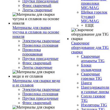
Прутки присадочные
проволоки
Флюс сварочный
MIG/MAG
Ленты сварочные
Шейки горелок
(гусаки)
MIG/MAG
+ ЕЩЕ
Материалы для сварки
чугуна и сплавов на основе
никеля
Электроды сварочные
Сварочное
Проволока сплошная
оборудование для TIG
Проволока
сварки
порошковая
Сварочные
Прутки присадочные
аппараты TIG
Флюс сварочный
Блоки
Ленты сварочные
охлаждения
Сварочные
горелки TIG
Материалы для сварки меди
Цанги
и ее сплавов
Цангодержатели
Электроды сварочные
и газовые линзы
Проволока сплошная
Сопло газовое
Прутки присадочные
TIG
Флюс сварочный
Изоляторы TIG
Заглушки TIG