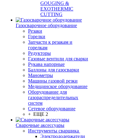
GOUGING &
EXOTHERMIC
CUTTING
Газосварочное оборудование
Резаки
Горелки
Запчасти к резакам и
горелкам
Редукторы
Газовые вентили для сварки
Рукава напорные
Баллоны для газосварки
Манометры
Машины газовой резки
Медицинское оборудование
Оборудование для
газораспределительных
систем
Сетевое оборудование
+ ЕЩЕ 2
Сварочные аксессуары
Инструменты сварщика
Электрододержатели