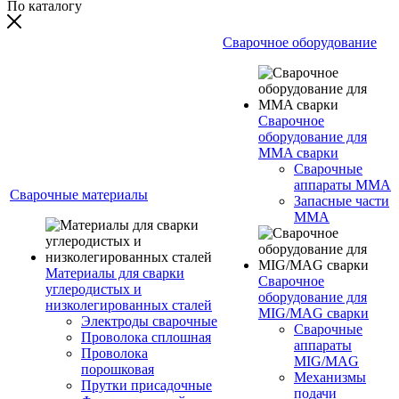
По каталогу
Сварочное оборудование
Сварочное
оборудование для
MMA сварки
Сварочные
аппараты MMA
Сварочные материалы
Запасные части
MMA
Материалы для сварки
Сварочное
углеродистых и
оборудование для
низколегированных сталей
MIG/MAG сварки
Электроды сварочные
Сварочные
Проволока сплошная
аппараты
Проволока
MIG/MAG
порошковая
Механизмы
Прутки присадочные
подачи