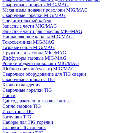
Сварочные аппараты MIG/MAG
Механизмы подачи проволоки MIG/MAG
Сварочные горелки MIG/MAG
Соединительный кабель
Запасные части MIG/MAG
Запасные части для горелок MIG/MAG
Направляющие каналы MIG/MAG
Токосъемники MIG/MAG
Газовые сопла MIG/MAG
Пружины для сопла MIG/MAG
Диффузоры газовые MIG/MAG
Ролики подачи проволоки MIG/MAG
Шейки горелок (гусаки) MIG/MAG
Сварочное оборудование для TIG сварки
Сварочные аппараты TIG
Блоки охлаждения
Сварочные горелки TIG
Цанги
Цангодержатели и газовые линзы
Сопло газовое TIG
Изоляторы TIG
Заглушки TIG
Наборы для TIG горелки
Головки TIG горелок
Запасные части TIG