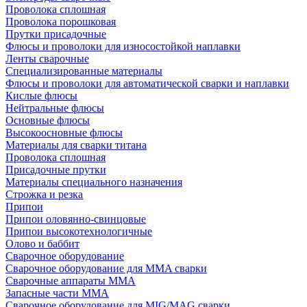
Проволока сплошная
Проволока порошковая
Прутки присадочные
Флюсы и проволоки для износостойкой наплавки
Ленты сварочные
Специализированные материалы
Флюсы и проволоки для автоматической сварки и наплавки
Кислые флюсы
Нейтральные флюсы
Основные флюсы
Высокоосновные флюсы
Материалы для сварки титана
Проволока сплошная
Присадочные прутки
Материалы специального назначения
Строжка и резка
Припои
Припои оловянно-свинцовые
Припои высокотехнологичные
Олово и баббит
Сварочное оборудование
Сварочное оборудование для MMA сварки
Сварочные аппараты MMA
Запасные части MMA
Сварочное оборудование для MIG/MAG сварки