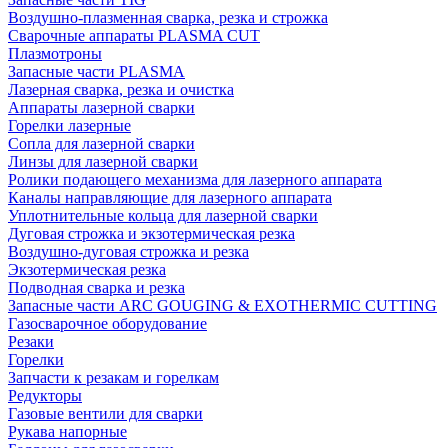
Воздушно-плазменная сварка, резка и строжка
Сварочные аппараты PLASMA CUT
Плазмотроны
Запасные части PLASMA
Лазерная сварка, резка и очистка
Аппараты лазерной сварки
Горелки лазерные
Сопла для лазерной сварки
Линзы для лазерной сварки
Ролики подающего механизма для лазерного аппарата
Каналы направляющие для лазерного аппарата
Уплотнительные кольца для лазерной сварки
Дуговая строжка и экзотермическая резка
Воздушно-дуговая строжка и резка
Экзотермическая резка
Подводная сварка и резка
Запасные части ARC GOUGING & EXOTHERMIC CUTTING
Газосварочное оборудование
Резаки
Горелки
Запчасти к резакам и горелкам
Редукторы
Газовые вентили для сварки
Рукава напорные