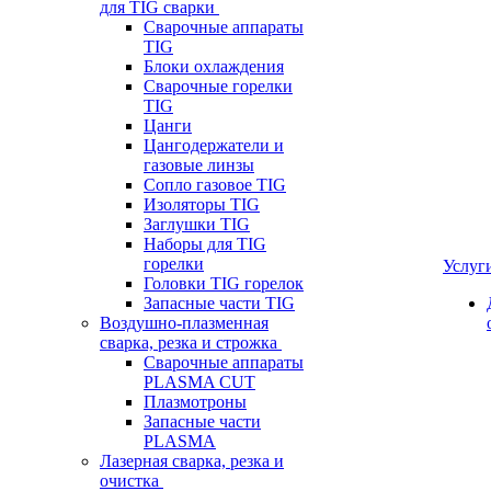
для TIG сварки
Сварочные аппараты
TIG
Блоки охлаждения
Сварочные горелки
TIG
Цанги
Цангодержатели и
газовые линзы
Сопло газовое TIG
Изоляторы TIG
Заглушки TIG
Наборы для TIG
горелки
Услуг
Головки TIG горелок
Запасные части TIG
Воздушно-плазменная
сварка, резка и строжка
Сварочные аппараты
PLASMA CUT
Плазмотроны
Запасные части
PLASMA
Лазерная сварка, резка и
очистка