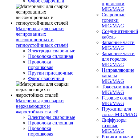
Флюс сварочный
проволоки
MIG/MAG
Сварочные
горелки
MIG/MAG
Материалы для сварки
Соединительны
легированных
кабель
высокопрочных и
Запасные части
теплоустойчивых сталей
MIG/MAG
Электроды сварочные
Запасные части
Проволока сплошная
для горелок
Проволока
MIG/MAG
порошковая
Направляющие
Прутки присадочные
каналы
Флюс сварочный
MIG/MAG
Токосъемники
MIG/MAG
Газовые сопла
Материалы для сварки
MIG/MAG
нержавеющих и
Пружины для
жаростойких сталей
сопла MIG/MAG
Электроды сварочные
Диффузоры
Проволока сплошная
газовые
Проволока
MIG/MAG
порошковая
Ролики подачи