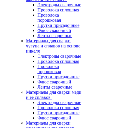
Электроды сварочные
Проволока сплошная
Проволока
порошковая
Прутки присадочные
Флюс сварочный
Ленты сварочные
Материалы для сварки
чугуна и сплавов на основе
никеля
Электроды сварочные
Проволока сплошная
Проволока
порошковая
Прутки присадочные
Флюс сварочный
Ленты сварочные
Материалы для сварки меди
и ее сплавов
Электроды сварочные
Проволока сплошная
Прутки присадочные
Флюс сварочный
Материалы для сварки