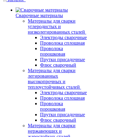
Сварочные материалы
Материалы для сварки
углеродистых и
низколегированных сталей
Электроды сварочные
Проволока сплошная
Проволока
порошковая
Прутки присадочные
Флюс сварочный
Материалы для сварки
легированных
высокопрочных и
теплоустойчивых сталей
Электроды сварочные
Проволока сплошная
Проволока
порошковая
Прутки присадочные
Флюс сварочный
Материалы для сварки
нержавеющих и
жаростойких сталей