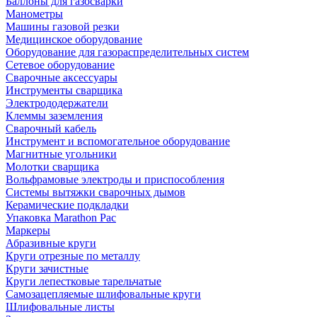
Баллоны для газосварки
Манометры
Машины газовой резки
Медицинское оборудование
Оборудование для газораспределительных систем
Сетевое оборудование
Сварочные аксессуары
Инструменты сварщика
Электрододержатели
Клеммы заземления
Сварочный кабель
Инструмент и вспомогательное оборудование
Магнитные угольники
Молотки сварщика
Вольфрамовые электроды и приспособления
Системы вытяжки сварочных дымов
Керамические подкладки
Упаковка Marathon Pac
Маркеры
Абразивные круги
Круги отрезные по металлу
Круги зачистные
Круги лепестковые тарельчатые
Самозацепляемые шлифовальные круги
Шлифовальные листы