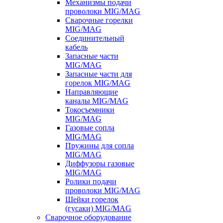
Механизмы подачи
проволоки MIG/MAG
Сварочные горелки
MIG/MAG
Соединительный
кабель
Запасные части
MIG/MAG
Запасные части для
горелок MIG/MAG
Направляющие
каналы MIG/MAG
Токосъемники
MIG/MAG
Газовые сопла
MIG/MAG
Пружины для сопла
MIG/MAG
Диффузоры газовые
MIG/MAG
Ролики подачи
проволоки MIG/MAG
Шейки горелок
(гусаки) MIG/MAG
Сварочное оборудование