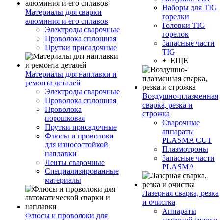
Наборы для TIG
Материалы для сварки
горелки
алюминия и его сплавов
Головки TIG
Электроды сварочные
горелок
Проволока сплошная
Запасные части
Прутки присадочные
TIG
+ ЕЩЕ
Материалы для наплавки и
ремонта деталей
Электроды сварочные
Воздушно-плазменная
Проволока сплошная
сварка, резка и
Проволока
строжка
порошковая
Сварочные
Прутки присадочные
аппараты
Флюсы и проволоки
PLASMA CUT
для износостойкой
Плазмотроны
наплавки
Запасные части
Ленты сварочные
PLASMA
Специализированные
материалы
Лазерная сварка, резка
и очистка
Аппараты
Флюсы и проволоки для
лазерной сварки