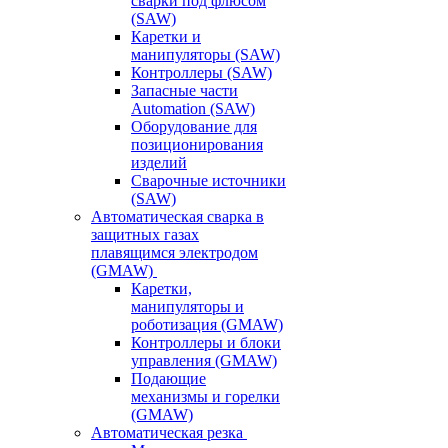
сварки под флюсом
(SAW)
Каретки и
манипуляторы (SAW)
Контроллеры (SAW)
Запасные части
Automation (SAW)
Оборудование для
позиционирования
изделий
Сварочные источники
(SAW)
Автоматическая сварка в
защитных газах
плавящимся электродом
(GMAW)
Каретки,
манипуляторы и
роботизация (GMAW)
Контроллеры и блоки
управления (GMAW)
Подающие
механизмы и горелки
(GMAW)
Автоматическая резка