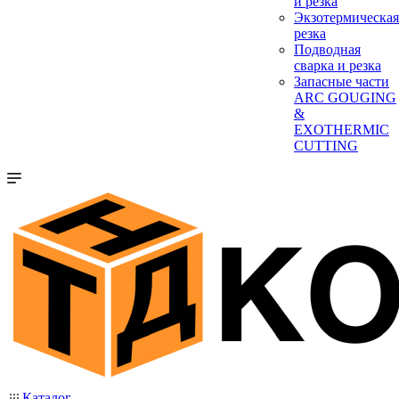
и резка
Экзотермическая
резка
Подводная
сварка и резка
Запасные части
ARC GOUGING
&
EXOTHERMIC
CUTTING
Каталог