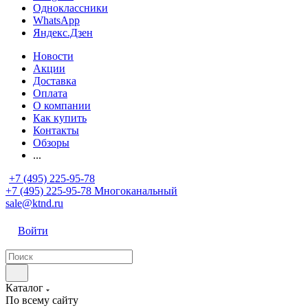
Одноклассники
WhatsApp
Яндекс.Дзен
Новости
Акции
Доставка
Оплата
О компании
Как купить
Контакты
Обзоры
...
+7 (495) 225-95-78
+7 (495) 225-95-78
Многоканальный
sale@ktnd.ru
Войти
Каталог
По всему сайту