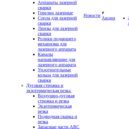
Аппараты лазерной
сварки
Горелки лазерные
Новости
Сопла для лазерной
Акции
сварки
Линзы для лазерной
сварки
Ролики подающего
механизма для
лазерного аппарата
Каналы
направляющие для
лазерного аппарата
Уплотнительные
кольца для лазерной
сварки
Дуговая строжка и
экзотермическая резка
Воздушно-дуговая
строжка и резка
Экзотермическая
резка
Подводная сварка и
резка
Запасные части ARC