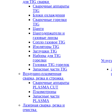
для TIG сварки
Сварочные аппараты
TIG
Блоки охлаждения
Сварочные горелки
TIG
Цанги
Цангодержатели и
газовые линзы
Сопло газовое TIG
Изоляторы TIG
Заглушки TIG
Наборы для TIG
горелки
Услуг
Головки TIG горелок
Запасные части TIG
Воздушно-плазменная
сварка, резка и строжка
Сварочные аппараты
PLASMA CUT
Плазмотроны
Запасные части
PLASMA
Лазерная сварка, резка и
очистка