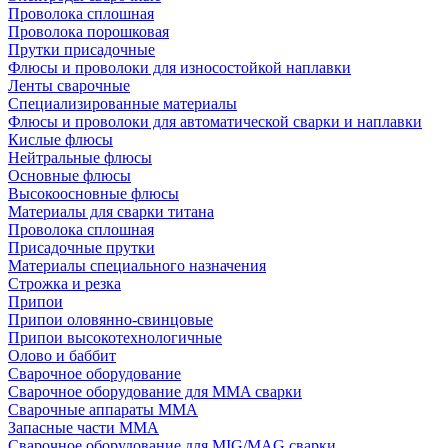
Проволока сплошная
Проволока порошковая
Прутки присадочные
Флюсы и проволоки для износостойкой наплавки
Ленты сварочные
Специализированные материалы
Флюсы и проволоки для автоматической сварки и наплавки
Кислые флюсы
Нейтральные флюсы
Основные флюсы
Высокоосновные флюсы
Материалы для сварки титана
Проволока сплошная
Присадочные прутки
Материалы специального назначения
Строжка и резка
Припои
Припои оловянно-свинцовые
Припои высокотехнологичные
Олово и баббит
Сварочное оборудование
Сварочное оборудование для MMA сварки
Сварочные аппараты MMA
Запасные части MMA
Сварочное оборудование для MIG/MAG сварки