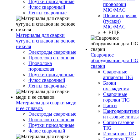
Прутки присадочные
проволоки
Флюс сварочный
MIG/MAG
Ленты сварочные
Шейки горелок
(гусаки)
MIG/MAG
+ ЕЩЕ
Материалы для сварки
чугуна и сплавов на основе
никеля
Электроды сварочные
Сварочное
Проволока сплошная
оборудование для TIG
Проволока
сварки
порошковая
Сварочные
Прутки присадочные
аппараты TIG
Флюс сварочный
Блоки
Ленты сварочные
охлаждения
Сварочные
горелки TIG
Материалы для сварки меди
Цанги
и ее сплавов
Цангодержатели
Электроды сварочные
и газовые линзы
Проволока сплошная
Сопло газовое
Прутки присадочные
TIG
Флюс сварочный
Изоляторы TIG
Заглушки TIG