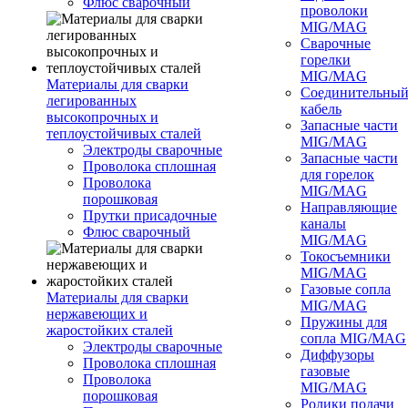
Флюс сварочный
проволоки
MIG/MAG
Сварочные
горелки
MIG/MAG
Материалы для сварки
Соединительны
легированных
кабель
высокопрочных и
Запасные части
теплоустойчивых сталей
MIG/MAG
Электроды сварочные
Запасные части
Проволока сплошная
для горелок
Проволока
MIG/MAG
порошковая
Направляющие
Прутки присадочные
каналы
Флюс сварочный
MIG/MAG
Токосъемники
MIG/MAG
Газовые сопла
Материалы для сварки
MIG/MAG
нержавеющих и
Пружины для
жаростойких сталей
сопла MIG/MAG
Электроды сварочные
Диффузоры
Проволока сплошная
газовые
Проволока
MIG/MAG
порошковая
Ролики подачи