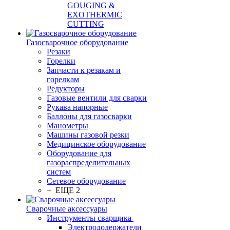
GOUGING &
EXOTHERMIC
CUTTING
Газосварочное оборудование
Резаки
Горелки
Запчасти к резакам и
горелкам
Редукторы
Газовые вентили для сварки
Рукава напорные
Баллоны для газосварки
Манометры
Машины газовой резки
Медицинское оборудование
Оборудование для
газораспределительных
систем
Сетевое оборудование
+ ЕЩЕ 2
Сварочные аксессуары
Инструменты сварщика
Электрододержатели