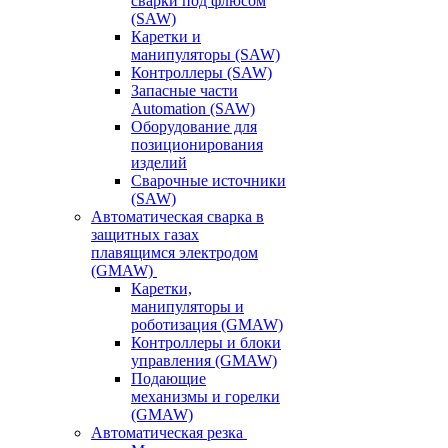
сварки под флюсом
(SAW)
Каретки и
манипуляторы (SAW)
Контроллеры (SAW)
Запасные части
Automation (SAW)
Оборудование для
позиционирования
изделий
Сварочные источники
(SAW)
Автоматическая сварка в
защитных газах
плавящимся электродом
(GMAW)
Каретки,
манипуляторы и
роботизация (GMAW)
Контроллеры и блоки
управления (GMAW)
Подающие
механизмы и горелки
(GMAW)
Автоматическая резка