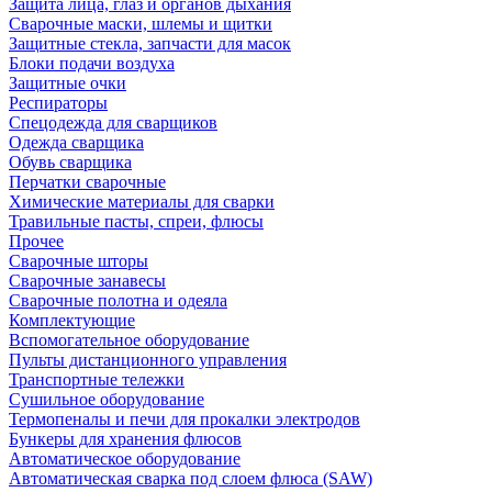
Защита лица, глаз и органов дыхания
Сварочные маски, шлемы и щитки
Защитные стекла, запчасти для масок
Блоки подачи воздуха
Защитные очки
Респираторы
Спецодежда для сварщиков
Одежда сварщика
Обувь сварщика
Перчатки сварочные
Химические материалы для сварки
Травильные пасты, спреи, флюсы
Прочее
Сварочные шторы
Сварочные занавесы
Сварочные полотна и одеяла
Комплектующие
Вспомогательное оборудование
Пульты дистанционного управления
Транспортные тележки
Сушильное оборудование
Термопеналы и печи для прокалки электродов
Бункеры для хранения флюсов
Автоматическое оборудование
Автоматическая сварка под слоем флюса (SAW)