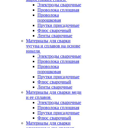
Электроды сварочные
Проволока сплошная
Проволока
порошковая
Прутки присадочные
Флюс сварочный
Ленты сварочные
Материалы для сварки
чугуна и сплавов на основе
никеля
Электроды сварочные
Проволока сплошная
Проволока
порошковая
Прутки присадочные
Флюс сварочный
Ленты сварочные
Материалы для сварки меди
и ее сплавов
Электроды сварочные
Проволока сплошная
Прутки присадочные
Флюс сварочный
Материалы для сварки