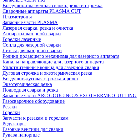
Воздушно-плазменная сварка, резка и строжка
Сварочные аппараты PLASMA CUT
Плазмотроны
Запасные части PLASMA
Лазерная сварка, резка и очистка
Аппараты лазерной сварки
Горелки лазерные
Сопла для лазерной сварки
Линзы для лазерной сварки
Ролики подающего механизма для лазерного аппарата
Каналы направляющие для лазерного аппарата
Уплотнительные кольца для лазерной сварки
Дуговая строжка и экзотермическая резка
Воздушно-дуговая строжка и резка
Экзотермическая резка
Подводная сварка и резка
Запасные части ARC GOUGING & EXOTHERMIC CUTTING
Газосварочное оборудование
Резаки
Горелки
Запчасти к резакам и горелкам
Редукторы
Газовые вентили для сварки
Рукава напорные