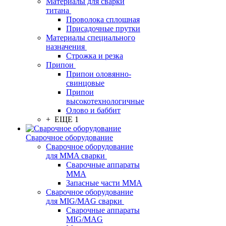
Материалы для сварки
титана
Проволока сплошная
Присадочные прутки
Материалы специального
назначения
Строжка и резка
Припои
Припои оловянно-
свинцовые
Припои
высокотехнологичные
Олово и баббит
+ ЕЩЕ 1
Сварочное оборудование
Сварочное оборудование
для MMA сварки
Сварочные аппараты
MMA
Запасные части MMA
Сварочное оборудование
для MIG/MAG сварки
Сварочные аппараты
MIG/MAG