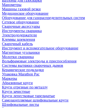
Баллоны для газосварки
Манометры
Машины газовой резки
Медицинское оборудование
Оборудование для газораспределительных систем
Сетевое оборудование
Сварочные аксессуары
Инструменты сварщика
Электрододержатели
Клеммы заземления
Сварочный кабель
Инструмент и вспомогательное оборудование
Магнитные угольники
Молотки сварщика
Вольфрамовые электроды и приспособления
Системы вытяжки сварочных дымов
Керамические подкладки
Упаковка Marathon Pac
Маркеры
Абразивные круги
Круги отрезные по металлу
Круги зачистные
Круги лепестковые тарельчатые
Самозацепляемые шлифовальные круги
Шлифовальные листы