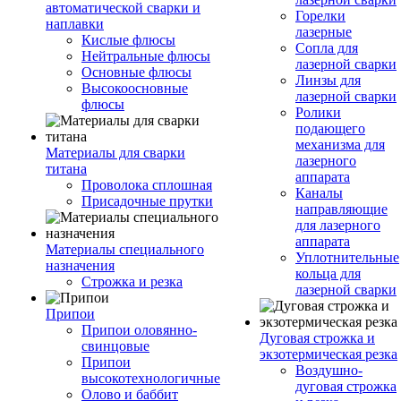
автоматической сварки и
Горелки
наплавки
лазерные
Кислые флюсы
Сопла для
Нейтральные флюсы
лазерной сварки
Основные флюсы
Линзы для
Высокоосновные
лазерной сварки
флюсы
Ролики
подающего
механизма для
Материалы для сварки
лазерного
титана
аппарата
Проволока сплошная
Каналы
Присадочные прутки
направляющие
для лазерного
аппарата
Материалы специального
Уплотнительные
назначения
кольца для
Строжка и резка
лазерной сварки
Припои
Припои оловянно-
Дуговая строжка и
свинцовые
экзотермическая резка
Припои
Воздушно-
высокотехнологичные
дуговая строжка
Олово и баббит