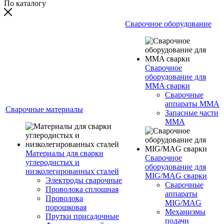
По каталогу
Сварочное оборудование
Сварочное
оборудование для
MMA сварки
Сварочные
аппараты MMA
Сварочные материалы
Запасные части
MMA
Материалы для сварки
Сварочное
углеродистых и
оборудование для
низколегированных сталей
MIG/MAG сварки
Электроды сварочные
Сварочные
Проволока сплошная
аппараты
Проволока
MIG/MAG
порошковая
Механизмы
Прутки присадочные
подачи