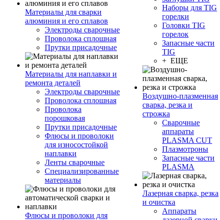
Наборы для TIG
Материалы для сварки
горелки
алюминия и его сплавов
Головки TIG
Электроды сварочные
горелок
Проволока сплошная
Запасные части
Прутки присадочные
TIG
+ ЕЩЕ
Материалы для наплавки и
ремонта деталей
Электроды сварочные
Воздушно-плазменная
Проволока сплошная
сварка, резка и
Проволока
строжка
порошковая
Сварочные
Прутки присадочные
аппараты
Флюсы и проволоки
PLASMA CUT
для износостойкой
Плазмотроны
наплавки
Запасные части
Ленты сварочные
PLASMA
Специализированные
материалы
Лазерная сварка, резка
и очистка
Аппараты
Флюсы и проволоки для
лазерной сварки