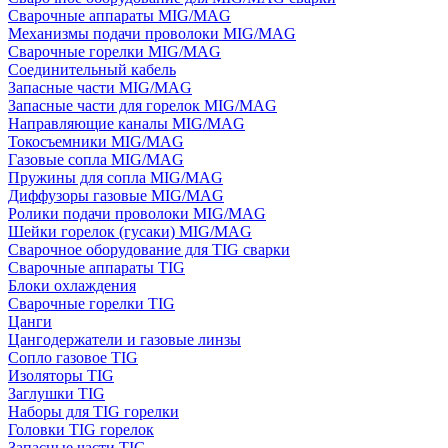
Сварочные аппараты MIG/MAG
Механизмы подачи проволоки MIG/MAG
Сварочные горелки MIG/MAG
Соединительный кабель
Запасные части MIG/MAG
Запасные части для горелок MIG/MAG
Направляющие каналы MIG/MAG
Токосъемники MIG/MAG
Газовые сопла MIG/MAG
Пружины для сопла MIG/MAG
Диффузоры газовые MIG/MAG
Ролики подачи проволоки MIG/MAG
Шейки горелок (гусаки) MIG/MAG
Сварочное оборудование для TIG сварки
Сварочные аппараты TIG
Блоки охлаждения
Сварочные горелки TIG
Цанги
Цангодержатели и газовые линзы
Сопло газовое TIG
Изоляторы TIG
Заглушки TIG
Наборы для TIG горелки
Головки TIG горелок
Запасные части TIG