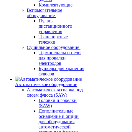
Комплектующие
Вспомогательное
оборудование
Пульты
дистанционного
управления
Транспортные
тележки
Сушильное оборудование
Термопеналы и печи
для прокалки
электродов
Бункеры для хранения
флюсов
Автоматическое оборудование
Автоматическая сварка под
слоем флюса (SAW)
Головки и горелки
(SAW)
Дополнительные
оснащение и опции
для оборудования
автоматической