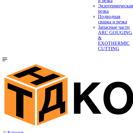
и резка
Экзотермическая
резка
Подводная
сварка и резка
Запасные части
ARC GOUGING
&
EXOTHERMIC
CUTTING
Каталог