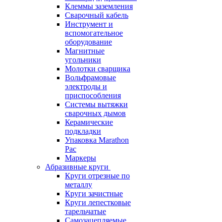
Клеммы заземления
Сварочный кабель
Инструмент и
вспомогательное
оборудование
Магнитные
угольники
Молотки сварщика
Вольфрамовые
электроды и
приспособления
Системы вытяжки
сварочных дымов
Керамические
подкладки
Упаковка Marathon
Pac
Маркеры
Абразивные круги
Круги отрезные по
металлу
Круги зачистные
Круги лепестковые
тарельчатые
Самозацепляемые