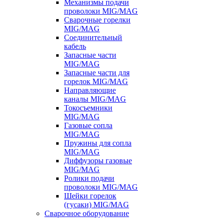
Механизмы подачи
проволоки MIG/MAG
Сварочные горелки
MIG/MAG
Соединительный
кабель
Запасные части
MIG/MAG
Запасные части для
горелок MIG/MAG
Направляющие
каналы MIG/MAG
Токосъемники
MIG/MAG
Газовые сопла
MIG/MAG
Пружины для сопла
MIG/MAG
Диффузоры газовые
MIG/MAG
Ролики подачи
проволоки MIG/MAG
Шейки горелок
(гусаки) MIG/MAG
Сварочное оборудование