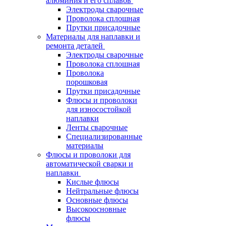
алюминия и его сплавов
Электроды сварочные
Проволока сплошная
Прутки присадочные
Материалы для наплавки и
ремонта деталей
Электроды сварочные
Проволока сплошная
Проволока
порошковая
Прутки присадочные
Флюсы и проволоки
для износостойкой
наплавки
Ленты сварочные
Специализированные
материалы
Флюсы и проволоки для
автоматической сварки и
наплавки
Кислые флюсы
Нейтральные флюсы
Основные флюсы
Высокоосновные
флюсы