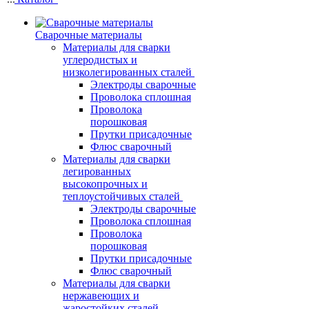
Сварочные материалы
Материалы для сварки
углеродистых и
низколегированных сталей
Электроды сварочные
Проволока сплошная
Проволока
порошковая
Прутки присадочные
Флюс сварочный
Материалы для сварки
легированных
высокопрочных и
теплоустойчивых сталей
Электроды сварочные
Проволока сплошная
Проволока
порошковая
Прутки присадочные
Флюс сварочный
Материалы для сварки
нержавеющих и
жаростойких сталей