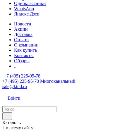
Одноклассники
WhatsApp
Яндекс.Дзен
Новости
Акции
Доставка
Оплата
О компании
Как купить
Контакты
Обзоры
...
+7 (495) 225-95-78
+7 (495) 225-95-78
Многоканальный
sale@ktnd.ru
Войти
Каталог
По всему сайту