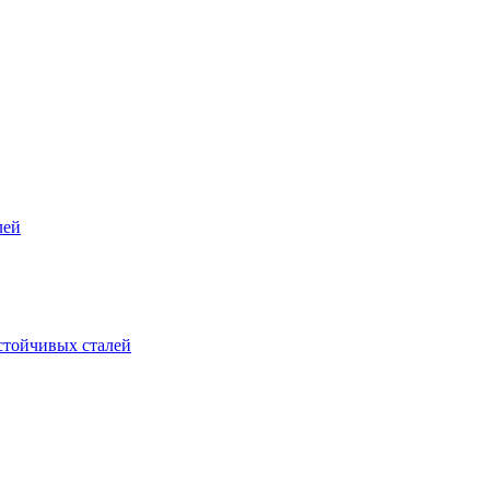
лей
стойчивых сталей