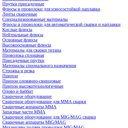
Прутки присадочные
Флюсы и проволоки для износостойкой наплавки
Ленты сварочные
Специализированные материалы
Флюсы и проволоки для автоматической сварки и наплавки
Кислые флюсы
Нейтральные флюсы
Основные флюсы
Высокоосновные флюсы
Материалы для сварки титана
Проволока сплошная
Присадочные прутки
Материалы специального назначения
Строжка и резка
Припои
Припои оловянно-свинцовые
Припои высокотехнологичные
Олово и баббит
Сварочное оборудование
Сварочное оборудование для MMA сварки
Сварочные аппараты MMA
Запасные части MMA
Сварочное оборудование для MIG/MAG сварки
Сварочные аппараты MIG/MAG
Механизмы подачи проволоки MIG/MAG