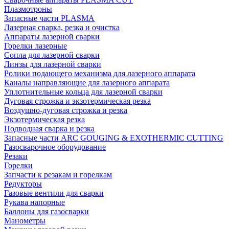
Плазмотроны
Запасные части PLASMA
Лазерная сварка, резка и очистка
Аппараты лазерной сварки
Горелки лазерные
Сопла для лазерной сварки
Линзы для лазерной сварки
Ролики подающего механизма для лазерного аппарата
Каналы направляющие для лазерного аппарата
Уплотнительные кольца для лазерной сварки
Дуговая строжка и экзотермическая резка
Воздушно-дуговая строжка и резка
Экзотермическая резка
Подводная сварка и резка
Запасные части ARC GOUGING & EXOTHERMIC CUTTING
Газосварочное оборудование
Резаки
Горелки
Запчасти к резакам и горелкам
Редукторы
Газовые вентили для сварки
Рукава напорные
Баллоны для газосварки
Манометры