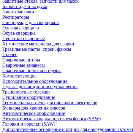
Защитные стекла, запчасти для масок
Блоки подачи воздуха
Защитные очки
Респираторы
Спецодежда для сварщиков
Одежда сварщика
Обувь сварщика
Перчатки сварочные
Химические материалы для сварки
Травильные пасты, спреи, флюсы
Прочее
Сварочные шторы
Сварочные занавесы
Сварочные полотна и одеяла
Комплектующие
Вспомогательное оборудование
Пульты дистанционного управления
Транспортные тележки
Сушильное оборудование
Термопеналы и печи для прокалки электродов
Бункеры для хранения флюсов
Автоматическое оборудование
Автоматическая сварка под слоем флюса (SAW)
Головки и горелки (SAW)
Дополнительные оснащение и опции для оборудования автома