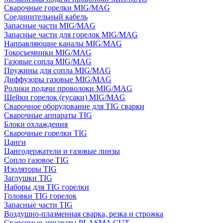
Сварочные горелки MIG/MAG
Соединительный кабель
Запасные части MIG/MAG
Запасные части для горелок MIG/MAG
Направляющие каналы MIG/MAG
Токосъемники MIG/MAG
Газовые сопла MIG/MAG
Пружины для сопла MIG/MAG
Диффузоры газовые MIG/MAG
Ролики подачи проволоки MIG/MAG
Шейки горелок (гусаки) MIG/MAG
Сварочное оборудование для TIG сварки
Сварочные аппараты TIG
Блоки охлаждения
Сварочные горелки TIG
Цанги
Цангодержатели и газовые линзы
Сопло газовое TIG
Изоляторы TIG
Заглушки TIG
Наборы для TIG горелки
Головки TIG горелок
Запасные части TIG
Воздушно-плазменная сварка, резка и строжка
Сварочные аппараты PLASMA CUT