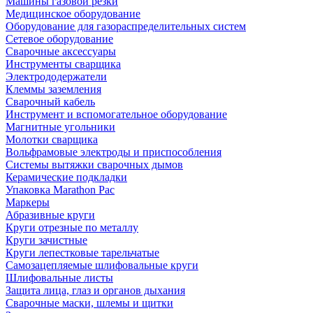
Машины газовой резки
Медицинское оборудование
Оборудование для газораспределительных систем
Сетевое оборудование
Сварочные аксессуары
Инструменты сварщика
Электрододержатели
Клеммы заземления
Сварочный кабель
Инструмент и вспомогательное оборудование
Магнитные угольники
Молотки сварщика
Вольфрамовые электроды и приспособления
Системы вытяжки сварочных дымов
Керамические подкладки
Упаковка Marathon Pac
Маркеры
Абразивные круги
Круги отрезные по металлу
Круги зачистные
Круги лепестковые тарельчатые
Самозацепляемые шлифовальные круги
Шлифовальные листы
Защита лица, глаз и органов дыхания
Сварочные маски, шлемы и щитки