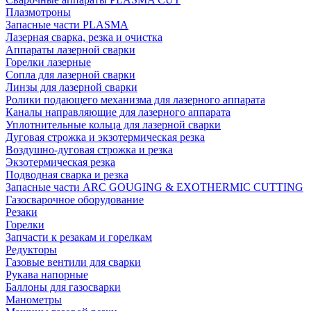
Плазмотроны
Запасные части PLASMA
Лазерная сварка, резка и очистка
Аппараты лазерной сварки
Горелки лазерные
Сопла для лазерной сварки
Линзы для лазерной сварки
Ролики подающего механизма для лазерного аппарата
Каналы направляющие для лазерного аппарата
Уплотнительные кольца для лазерной сварки
Дуговая строжка и экзотермическая резка
Воздушно-дуговая строжка и резка
Экзотермическая резка
Подводная сварка и резка
Запасные части ARC GOUGING & EXOTHERMIC CUTTING
Газосварочное оборудование
Резаки
Горелки
Запчасти к резакам и горелкам
Редукторы
Газовые вентили для сварки
Рукава напорные
Баллоны для газосварки
Манометры