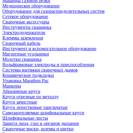
Машины газовой резки
Медицинское оборудование
Оборудование для газораспределительных систем
Сетевое оборудование
Сварочные аксессуары
Инструменты сварщика
Электрододержатели
Клеммы заземления
Сварочный кабель
Инструмент и вспомогательное оборудование
Магнитные угольники
Молотки сварщика
Вольфрамовые электроды и приспособления
Системы вытяжки сварочных дымов
Керамические подкладки
Упаковка Marathon Pac
Маркеры
Абразивные круги
Круги отрезные по металлу
Круги зачистные
Круги лепестковые тарельчатые
Самозацепляемые шлифовальные круги
Шлифовальные листы
Защита лица, глаз и органов дыхания
Сварочные маски, шлемы и щитки