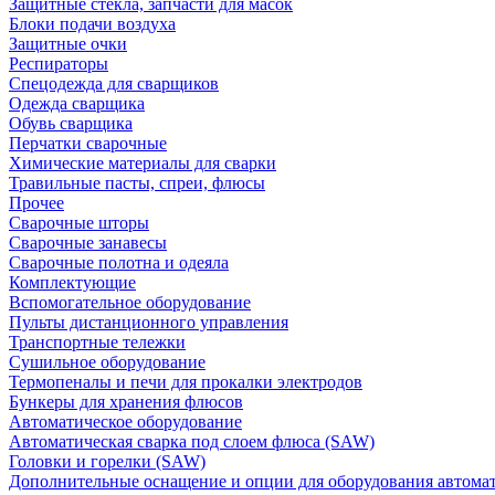
Защитные стекла, запчасти для масок
Блоки подачи воздуха
Защитные очки
Респираторы
Спецодежда для сварщиков
Одежда сварщика
Обувь сварщика
Перчатки сварочные
Химические материалы для сварки
Травильные пасты, спреи, флюсы
Прочее
Сварочные шторы
Сварочные занавесы
Сварочные полотна и одеяла
Комплектующие
Вспомогательное оборудование
Пульты дистанционного управления
Транспортные тележки
Сушильное оборудование
Термопеналы и печи для прокалки электродов
Бункеры для хранения флюсов
Автоматическое оборудование
Автоматическая сварка под слоем флюса (SAW)
Головки и горелки (SAW)
Дополнительные оснащение и опции для оборудования автома