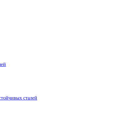
лей
стойчивых сталей