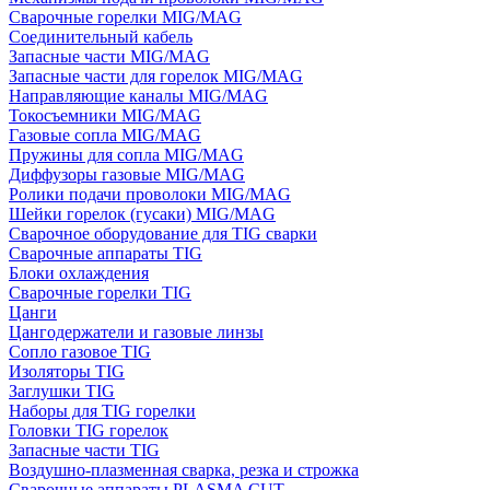
Сварочные горелки MIG/MAG
Соединительный кабель
Запасные части MIG/MAG
Запасные части для горелок MIG/MAG
Направляющие каналы MIG/MAG
Токосъемники MIG/MAG
Газовые сопла MIG/MAG
Пружины для сопла MIG/MAG
Диффузоры газовые MIG/MAG
Ролики подачи проволоки MIG/MAG
Шейки горелок (гусаки) MIG/MAG
Сварочное оборудование для TIG сварки
Сварочные аппараты TIG
Блоки охлаждения
Сварочные горелки TIG
Цанги
Цангодержатели и газовые линзы
Сопло газовое TIG
Изоляторы TIG
Заглушки TIG
Наборы для TIG горелки
Головки TIG горелок
Запасные части TIG
Воздушно-плазменная сварка, резка и строжка
Сварочные аппараты PLASMA CUT