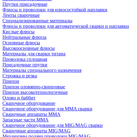
Прутки присадочные
Флюсы и проволоки для износостойкой наплавки
Ленты сварочные
Специализированные материалы
Флюсы и проволоки для автоматической сварки и наплавки
Кислые флюсы
Нейтральные флюсы
Основные флюсы
Высокоосновные флюсы
Материалы для сварки титана
Проволока сплошная
Присадочные прутки
Материалы специального назначения
Строжка и резка
Припои
Припои оловянно-свинцовые
Припои высокотехнологичные
Олово и баббит
Сварочное оборудование
Сварочное оборудование для MMA сварки
Сварочные аппараты MMA
Запасные части MMA
Сварочное оборудование для MIG/MAG сварки
Сварочные аппараты MIG/MAG
Механизмы подачи проволоки MIG/MAG