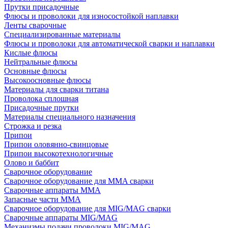
Прутки присадочные
Флюсы и проволоки для износостойкой наплавки
Ленты сварочные
Специализированные материалы
Флюсы и проволоки для автоматической сварки и наплавки
Кислые флюсы
Нейтральные флюсы
Основные флюсы
Высокоосновные флюсы
Материалы для сварки титана
Проволока сплошная
Присадочные прутки
Материалы специального назначения
Строжка и резка
Припои
Припои оловянно-свинцовые
Припои высокотехнологичные
Олово и баббит
Сварочное оборудование
Сварочное оборудование для MMA сварки
Сварочные аппараты MMA
Запасные части MMA
Сварочное оборудование для MIG/MAG сварки
Сварочные аппараты MIG/MAG
Механизмы подачи проволоки MIG/MAG