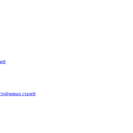
лей
стойчивых сталей