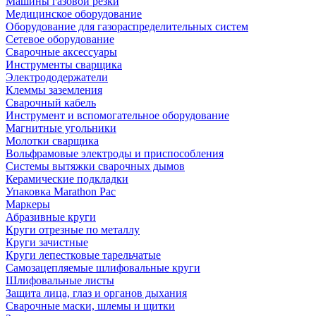
Машины газовой резки
Медицинское оборудование
Оборудование для газораспределительных систем
Сетевое оборудование
Сварочные аксессуары
Инструменты сварщика
Электрододержатели
Клеммы заземления
Сварочный кабель
Инструмент и вспомогательное оборудование
Магнитные угольники
Молотки сварщика
Вольфрамовые электроды и приспособления
Системы вытяжки сварочных дымов
Керамические подкладки
Упаковка Marathon Pac
Маркеры
Абразивные круги
Круги отрезные по металлу
Круги зачистные
Круги лепестковые тарельчатые
Самозацепляемые шлифовальные круги
Шлифовальные листы
Защита лица, глаз и органов дыхания
Сварочные маски, шлемы и щитки