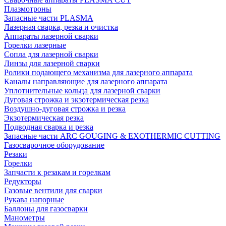
Плазмотроны
Запасные части PLASMA
Лазерная сварка, резка и очистка
Аппараты лазерной сварки
Горелки лазерные
Сопла для лазерной сварки
Линзы для лазерной сварки
Ролики подающего механизма для лазерного аппарата
Каналы направляющие для лазерного аппарата
Уплотнительные кольца для лазерной сварки
Дуговая строжка и экзотермическая резка
Воздушно-дуговая строжка и резка
Экзотермическая резка
Подводная сварка и резка
Запасные части ARC GOUGING & EXOTHERMIC CUTTING
Газосварочное оборудование
Резаки
Горелки
Запчасти к резакам и горелкам
Редукторы
Газовые вентили для сварки
Рукава напорные
Баллоны для газосварки
Манометры