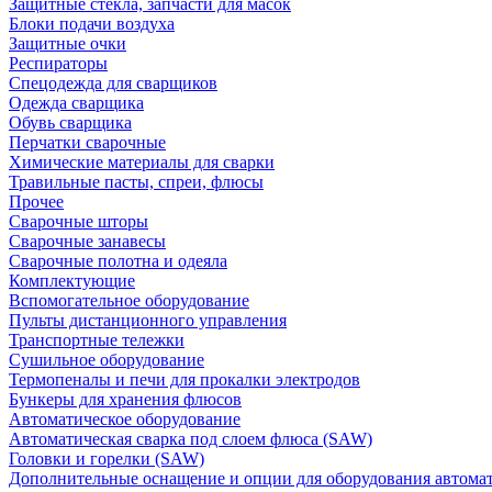
Защитные стекла, запчасти для масок
Блоки подачи воздуха
Защитные очки
Респираторы
Спецодежда для сварщиков
Одежда сварщика
Обувь сварщика
Перчатки сварочные
Химические материалы для сварки
Травильные пасты, спреи, флюсы
Прочее
Сварочные шторы
Сварочные занавесы
Сварочные полотна и одеяла
Комплектующие
Вспомогательное оборудование
Пульты дистанционного управления
Транспортные тележки
Сушильное оборудование
Термопеналы и печи для прокалки электродов
Бункеры для хранения флюсов
Автоматическое оборудование
Автоматическая сварка под слоем флюса (SAW)
Головки и горелки (SAW)
Дополнительные оснащение и опции для оборудования автома