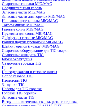
Сварочные горелки MIG/MAG
Соединительный кабель
Запасные части MIG/MAG
Запасные части для горелок MIG/MAG
Направляющие каналы MIG/MAG
Токосъемники MIG/MAG
Газовые сопла MIG/MAG
Пружины для сопла MIG/MAG
Диффузоры газовые MIG/MAG
Ролики подачи проволоки MIG/MAG
Шейки горелок (гусаки) MIG/MAG
Сварочное оборудование для TIG сварки
Сварочные аппараты TIG
Блоки охлаждения
Сварочные горелки TIG
Цанги
Цангодержатели и газовые линзы
Сопло газовое TIG
Изоляторы TIG
Заглушки TIG
Наборы для TIG горелки
Головки TIG горелок
Запасные части TIG
Воздушно-плазменная сварка, резка и строжка
Сварочные аппараты PLASMA CUT