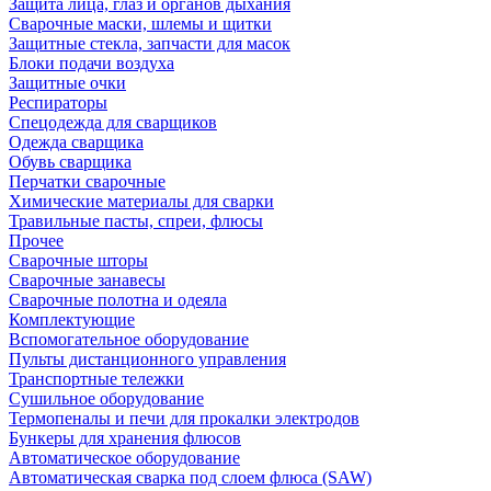
Защита лица, глаз и органов дыхания
Сварочные маски, шлемы и щитки
Защитные стекла, запчасти для масок
Блоки подачи воздуха
Защитные очки
Респираторы
Спецодежда для сварщиков
Одежда сварщика
Обувь сварщика
Перчатки сварочные
Химические материалы для сварки
Травильные пасты, спреи, флюсы
Прочее
Сварочные шторы
Сварочные занавесы
Сварочные полотна и одеяла
Комплектующие
Вспомогательное оборудование
Пульты дистанционного управления
Транспортные тележки
Сушильное оборудование
Термопеналы и печи для прокалки электродов
Бункеры для хранения флюсов
Автоматическое оборудование
Автоматическая сварка под слоем флюса (SAW)