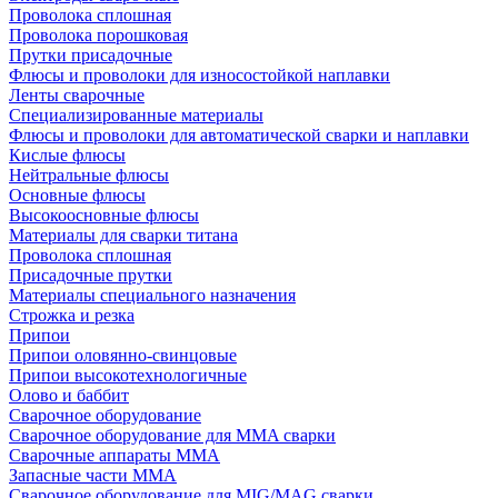
Проволока сплошная
Проволока порошковая
Прутки присадочные
Флюсы и проволоки для износостойкой наплавки
Ленты сварочные
Специализированные материалы
Флюсы и проволоки для автоматической сварки и наплавки
Кислые флюсы
Нейтральные флюсы
Основные флюсы
Высокоосновные флюсы
Материалы для сварки титана
Проволока сплошная
Присадочные прутки
Материалы специального назначения
Строжка и резка
Припои
Припои оловянно-свинцовые
Припои высокотехнологичные
Олово и баббит
Сварочное оборудование
Сварочное оборудование для MMA сварки
Сварочные аппараты MMA
Запасные части MMA
Сварочное оборудование для MIG/MAG сварки