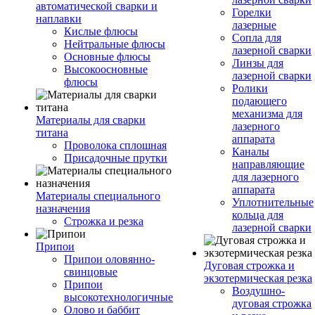
автоматической сварки и
Горелки
наплавки
лазерные
Кислые флюсы
Сопла для
Нейтральные флюсы
лазерной сварки
Основные флюсы
Линзы для
Высокоосновные
лазерной сварки
флюсы
Ролики
подающего
механизма для
Материалы для сварки
лазерного
титана
аппарата
Проволока сплошная
Каналы
Присадочные прутки
направляющие
для лазерного
аппарата
Материалы специального
Уплотнительные
назначения
кольца для
Строжка и резка
лазерной сварки
Припои
Припои оловянно-
Дуговая строжка и
свинцовые
экзотермическая резка
Припои
Воздушно-
высокотехнологичные
дуговая строжка
Олово и баббит