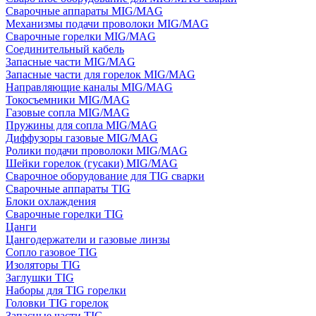
Сварочные аппараты MIG/MAG
Механизмы подачи проволоки MIG/MAG
Сварочные горелки MIG/MAG
Соединительный кабель
Запасные части MIG/MAG
Запасные части для горелок MIG/MAG
Направляющие каналы MIG/MAG
Токосъемники MIG/MAG
Газовые сопла MIG/MAG
Пружины для сопла MIG/MAG
Диффузоры газовые MIG/MAG
Ролики подачи проволоки MIG/MAG
Шейки горелок (гусаки) MIG/MAG
Сварочное оборудование для TIG сварки
Сварочные аппараты TIG
Блоки охлаждения
Сварочные горелки TIG
Цанги
Цангодержатели и газовые линзы
Сопло газовое TIG
Изоляторы TIG
Заглушки TIG
Наборы для TIG горелки
Головки TIG горелок
Запасные части TIG