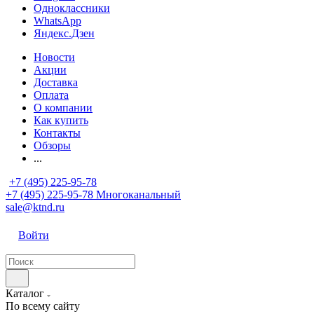
Одноклассники
WhatsApp
Яндекс.Дзен
Новости
Акции
Доставка
Оплата
О компании
Как купить
Контакты
Обзоры
...
+7 (495) 225-95-78
+7 (495) 225-95-78
Многоканальный
sale@ktnd.ru
Войти
Каталог
По всему сайту