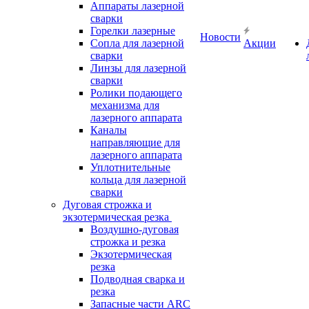
Аппараты лазерной
сварки
Горелки лазерные
Новости
Сопла для лазерной
Акции
сварки
Линзы для лазерной
сварки
Ролики подающего
механизма для
лазерного аппарата
Каналы
направляющие для
лазерного аппарата
Уплотнительные
кольца для лазерной
сварки
Дуговая строжка и
экзотермическая резка
Воздушно-дуговая
строжка и резка
Экзотермическая
резка
Подводная сварка и
резка
Запасные части ARC