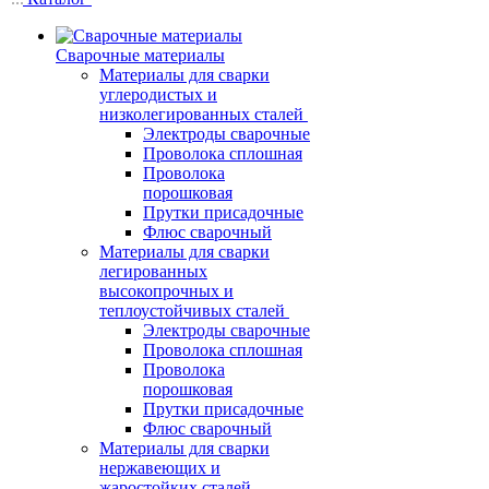
Сварочные материалы
Материалы для сварки
углеродистых и
низколегированных сталей
Электроды сварочные
Проволока сплошная
Проволока
порошковая
Прутки присадочные
Флюс сварочный
Материалы для сварки
легированных
высокопрочных и
теплоустойчивых сталей
Электроды сварочные
Проволока сплошная
Проволока
порошковая
Прутки присадочные
Флюс сварочный
Материалы для сварки
нержавеющих и
жаростойких сталей