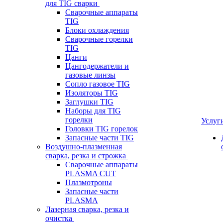
для TIG сварки
Сварочные аппараты
TIG
Блоки охлаждения
Сварочные горелки
TIG
Цанги
Цангодержатели и
газовые линзы
Сопло газовое TIG
Изоляторы TIG
Заглушки TIG
Наборы для TIG
горелки
Услуг
Головки TIG горелок
Запасные части TIG
Воздушно-плазменная
сварка, резка и строжка
Сварочные аппараты
PLASMA CUT
Плазмотроны
Запасные части
PLASMA
Лазерная сварка, резка и
очистка