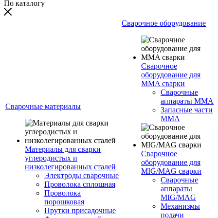
По каталогу
Сварочное оборудование
Сварочное
оборудование для
MMA сварки
Сварочные
аппараты MMA
Сварочные материалы
Запасные части
MMA
Материалы для сварки
Сварочное
углеродистых и
оборудование для
низколегированных сталей
MIG/MAG сварки
Электроды сварочные
Сварочные
Проволока сплошная
аппараты
Проволока
MIG/MAG
порошковая
Механизмы
Прутки присадочные
подачи