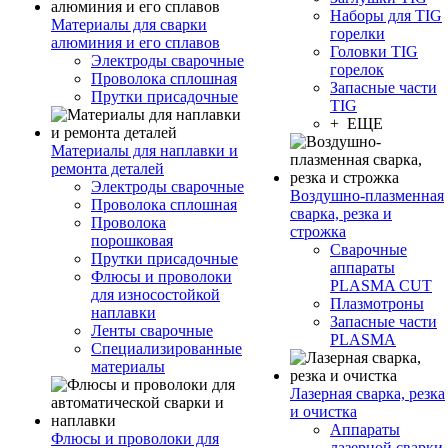
Наборы для TIG
Материалы для сварки
горелки
алюминия и его сплавов
Головки TIG
Электроды сварочные
горелок
Проволока сплошная
Запасные части
Прутки присадочные
TIG
+ ЕЩЕ
Материалы для наплавки и
ремонта деталей
Электроды сварочные
Воздушно-плазменная
Проволока сплошная
сварка, резка и
Проволока
строжка
порошковая
Сварочные
Прутки присадочные
аппараты
Флюсы и проволоки
PLASMA CUT
для износостойкой
Плазмотроны
наплавки
Запасные части
Ленты сварочные
PLASMA
Специализированные
материалы
Лазерная сварка, резка
и очистка
Аппараты
Флюсы и проволоки для
лазерной сварки