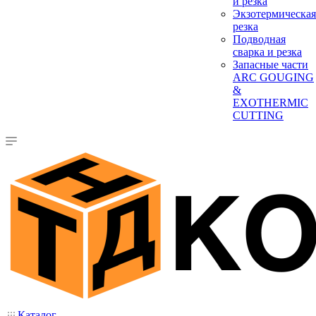
и резка
Экзотермическая
резка
Подводная
сварка и резка
Запасные части
ARC GOUGING
&
EXOTHERMIC
CUTTING
Каталог