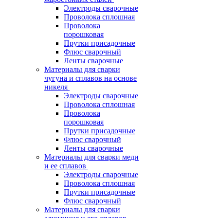
Электроды сварочные
Проволока сплошная
Проволока
порошковая
Прутки присадочные
Флюс сварочный
Ленты сварочные
Материалы для сварки
чугуна и сплавов на основе
никеля
Электроды сварочные
Проволока сплошная
Проволока
порошковая
Прутки присадочные
Флюс сварочный
Ленты сварочные
Материалы для сварки меди
и ее сплавов
Электроды сварочные
Проволока сплошная
Прутки присадочные
Флюс сварочный
Материалы для сварки