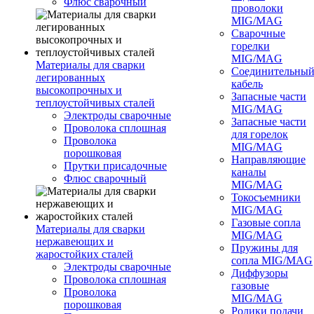
Флюс сварочный
проволоки
MIG/MAG
Сварочные
горелки
MIG/MAG
Материалы для сварки
Соединительны
легированных
кабель
высокопрочных и
Запасные части
теплоустойчивых сталей
MIG/MAG
Электроды сварочные
Запасные части
Проволока сплошная
для горелок
Проволока
MIG/MAG
порошковая
Направляющие
Прутки присадочные
каналы
Флюс сварочный
MIG/MAG
Токосъемники
MIG/MAG
Газовые сопла
Материалы для сварки
MIG/MAG
нержавеющих и
Пружины для
жаростойких сталей
сопла MIG/MAG
Электроды сварочные
Диффузоры
Проволока сплошная
газовые
Проволока
MIG/MAG
порошковая
Ролики подачи