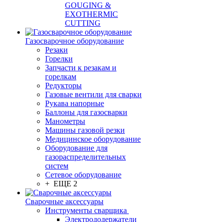
GOUGING &
EXOTHERMIC
CUTTING
Газосварочное оборудование
Резаки
Горелки
Запчасти к резакам и
горелкам
Редукторы
Газовые вентили для сварки
Рукава напорные
Баллоны для газосварки
Манометры
Машины газовой резки
Медицинское оборудование
Оборудование для
газораспределительных
систем
Сетевое оборудование
+ ЕЩЕ 2
Сварочные аксессуары
Инструменты сварщика
Электрододержатели