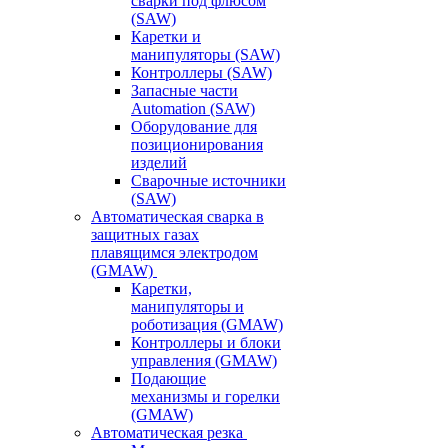
сварки под флюсом
(SAW)
Каретки и
манипуляторы (SAW)
Контроллеры (SAW)
Запасные части
Automation (SAW)
Оборудование для
позиционирования
изделий
Сварочные источники
(SAW)
Автоматическая сварка в
защитных газах
плавящимся электродом
(GMAW)
Каретки,
манипуляторы и
роботизация (GMAW)
Контроллеры и блоки
управления (GMAW)
Подающие
механизмы и горелки
(GMAW)
Автоматическая резка