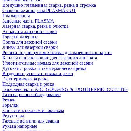
Воздушно-плазменная сварка, резка и строжка
Сварочные аппараты PLASMA CUT
Плазмотроны
Запасные части PLASMA
Лазерная сварка, резка и очистка
Аппараты лазерной сварки
Горелки лазерные
Сопла для лазерной сварки
Линзы для лазерной сварки
Ролики подающего механизма для лазерного аппарата
Каналы направляющие для лазерного аппарата
Уплотнительные кольца для лазерной сварки
Дуговая строжка и экзотермическая резка
Воздушно-дуговая строжка и резка
Экзотермическая резка
Подводная сварка и резка
Запасные части ARC GOUGING & EXOTHERMIC CUTTING
Газосварочное оборудование
Резаки
Горелки
Запчасти к резакам и горелкам
Редукторы
Газовые вентили для сварки
Рукава напорные