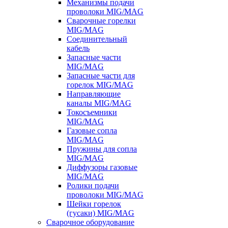
Механизмы подачи
проволоки MIG/MAG
Сварочные горелки
MIG/MAG
Соединительный
кабель
Запасные части
MIG/MAG
Запасные части для
горелок MIG/MAG
Направляющие
каналы MIG/MAG
Токосъемники
MIG/MAG
Газовые сопла
MIG/MAG
Пружины для сопла
MIG/MAG
Диффузоры газовые
MIG/MAG
Ролики подачи
проволоки MIG/MAG
Шейки горелок
(гусаки) MIG/MAG
Сварочное оборудование