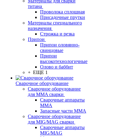
Материалы для сварки
титана
Проволока сплошная
Присадочные прутки
Материалы специального
назначения
Строжка и резка
Припои
Припои оловянно-
свинцовые
Припои
высокотехнологичные
Олово и баббит
+ ЕЩЕ 1
Сварочное оборудование
Сварочное оборудование
для MMA сварки
Сварочные аппараты
MMA
Запасные части MMA
Сварочное оборудование
для MIG/MAG сварки
Сварочные аппараты
MIG/MAG