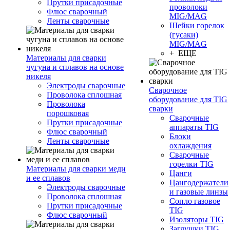
Прутки присадочные
проволоки
Флюс сварочный
MIG/MAG
Ленты сварочные
Шейки горелок
(гусаки)
MIG/MAG
+ ЕЩЕ
Материалы для сварки
чугуна и сплавов на основе
никеля
Электроды сварочные
Сварочное
Проволока сплошная
оборудование для TIG
Проволока
сварки
порошковая
Сварочные
Прутки присадочные
аппараты TIG
Флюс сварочный
Блоки
Ленты сварочные
охлаждения
Сварочные
горелки TIG
Материалы для сварки меди
Цанги
и ее сплавов
Цангодержатели
Электроды сварочные
и газовые линзы
Проволока сплошная
Сопло газовое
Прутки присадочные
TIG
Флюс сварочный
Изоляторы TIG
Заглушки TIG