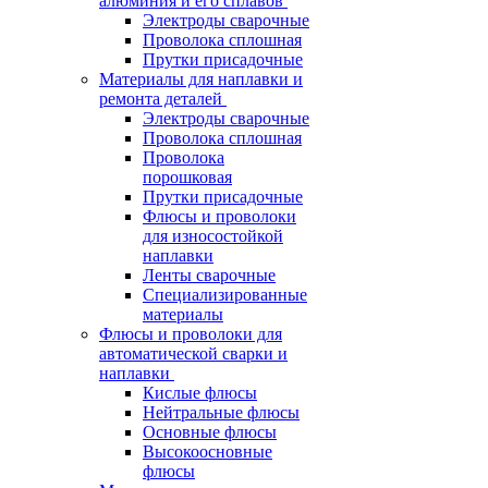
алюминия и его сплавов
Электроды сварочные
Проволока сплошная
Прутки присадочные
Материалы для наплавки и
ремонта деталей
Электроды сварочные
Проволока сплошная
Проволока
порошковая
Прутки присадочные
Флюсы и проволоки
для износостойкой
наплавки
Ленты сварочные
Специализированные
материалы
Флюсы и проволоки для
автоматической сварки и
наплавки
Кислые флюсы
Нейтральные флюсы
Основные флюсы
Высокоосновные
флюсы