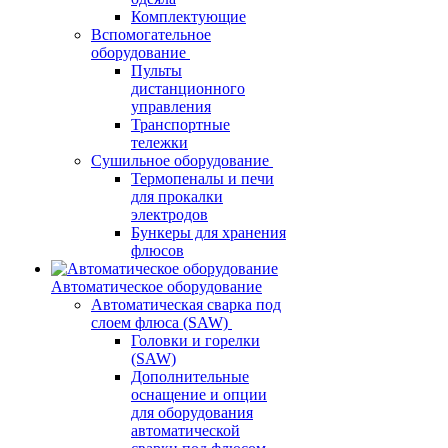
Комплектующие
Вспомогательное
оборудование
Пульты
дистанционного
управления
Транспортные
тележки
Сушильное оборудование
Термопеналы и печи
для прокалки
электродов
Бункеры для хранения
флюсов
Автоматическое оборудование
Автоматическая сварка под
слоем флюса (SAW)
Головки и горелки
(SAW)
Дополнительные
оснащение и опции
для оборудования
автоматической