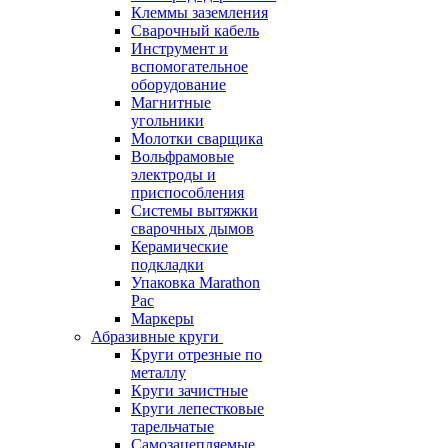
Клеммы заземления
Сварочный кабель
Инструмент и
вспомогательное
оборудование
Магнитные
угольники
Молотки сварщика
Вольфрамовые
электроды и
приспособления
Системы вытяжки
сварочных дымов
Керамические
подкладки
Упаковка Marathon
Pac
Маркеры
Абразивные круги
Круги отрезные по
металлу
Круги зачистные
Круги лепестковые
тарельчатые
Самозацепляемые