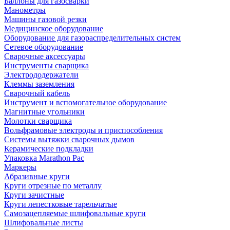
Баллоны для газосварки
Манометры
Машины газовой резки
Медицинское оборудование
Оборудование для газораспределительных систем
Сетевое оборудование
Сварочные аксессуары
Инструменты сварщика
Электрододержатели
Клеммы заземления
Сварочный кабель
Инструмент и вспомогательное оборудование
Магнитные угольники
Молотки сварщика
Вольфрамовые электроды и приспособления
Системы вытяжки сварочных дымов
Керамические подкладки
Упаковка Marathon Pac
Маркеры
Абразивные круги
Круги отрезные по металлу
Круги зачистные
Круги лепестковые тарельчатые
Самозацепляемые шлифовальные круги
Шлифовальные листы