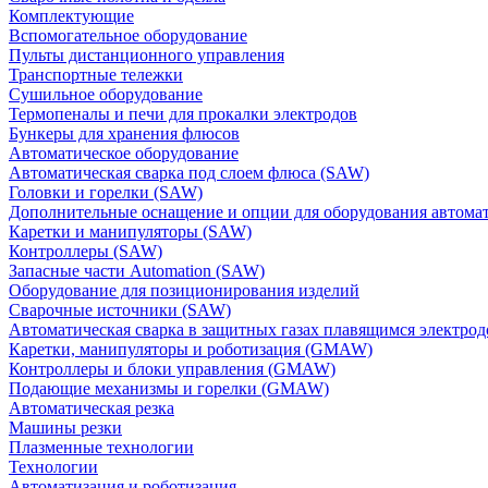
Комплектующие
Вспомогательное оборудование
Пульты дистанционного управления
Транспортные тележки
Сушильное оборудование
Термопеналы и печи для прокалки электродов
Бункеры для хранения флюсов
Автоматическое оборудование
Автоматическая сварка под слоем флюса (SAW)
Головки и горелки (SAW)
Дополнительные оснащение и опции для оборудования автома
Каретки и манипуляторы (SAW)
Контроллеры (SAW)
Запасные части Automation (SAW)
Оборудование для позиционирования изделий
Сварочные источники (SAW)
Автоматическая сварка в защитных газах плавящимся электр
Каретки, манипуляторы и роботизация (GMAW)
Контроллеры и блоки управления (GMAW)
Подающие механизмы и горелки (GMAW)
Автоматическая резка
Машины резки
Плазменные технологии
Технологии
Автоматизация и роботизация