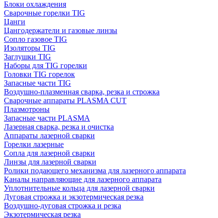
Блоки охлаждения
Сварочные горелки TIG
Цанги
Цангодержатели и газовые линзы
Сопло газовое TIG
Изоляторы TIG
Заглушки TIG
Наборы для TIG горелки
Головки TIG горелок
Запасные части TIG
Воздушно-плазменная сварка, резка и строжка
Сварочные аппараты PLASMA CUT
Плазмотроны
Запасные части PLASMA
Лазерная сварка, резка и очистка
Аппараты лазерной сварки
Горелки лазерные
Сопла для лазерной сварки
Линзы для лазерной сварки
Ролики подающего механизма для лазерного аппарата
Каналы направляющие для лазерного аппарата
Уплотнительные кольца для лазерной сварки
Дуговая строжка и экзотермическая резка
Воздушно-дуговая строжка и резка
Экзотермическая резка