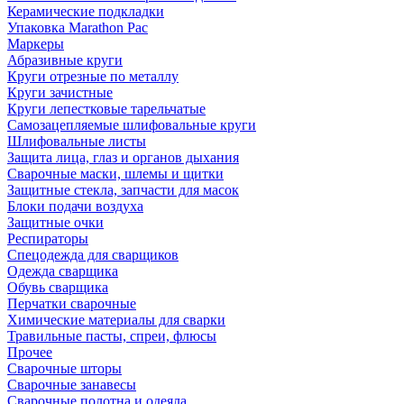
Керамические подкладки
Упаковка Marathon Pac
Маркеры
Абразивные круги
Круги отрезные по металлу
Круги зачистные
Круги лепестковые тарельчатые
Самозацепляемые шлифовальные круги
Шлифовальные листы
Защита лица, глаз и органов дыхания
Сварочные маски, шлемы и щитки
Защитные стекла, запчасти для масок
Блоки подачи воздуха
Защитные очки
Респираторы
Спецодежда для сварщиков
Одежда сварщика
Обувь сварщика
Перчатки сварочные
Химические материалы для сварки
Травильные пасты, спреи, флюсы
Прочее
Сварочные шторы
Сварочные занавесы
Сварочные полотна и одеяла