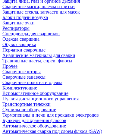
Защита лица, глаз и органов дыхания
Сварочные маски, шлемы и щитки
Защитные стекла, запчасти для масок
Блоки подачи воздуха
Защитные очки
Респираторы
Спецодежда для сварщиков
Одежда сварщика
Обувь сварщика
Перчатки сварочные
Химические материалы для сварки
Травильные пасты, спреи, флюсы
Прочее
Сварочные шторы
Сварочные занавесы
Сварочные полотна и одеяла
Комплектующие
Вспомогательное оборудование
Пульты дистанционного управления
Транспортные тележки
Сушильное оборудование
Термопеналы и печи для прокалки электродов
Бункеры для хранения флюсов
Автоматическое оборудование
Автоматическая сварка под слоем флюса (SAW)