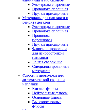
алюминия и его сплавов
Электроды сварочные
Проволока сплошная
Прутки присадочные
Материалы для наплавки и
ремонта деталей
Электроды сварочные
Проволока сплошная
Проволока
порошковая
Прутки присадочные
Флюсы и проволоки
для износостойкой
наплавки
Ленты сварочные
Специализированные
материалы
Флюсы и проволоки для
автоматической сварки и
наплавки
Кислые флюсы
Нейтральные флюсы
Основные флюсы
Высокоосновные
флюсы