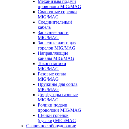
Механизмы подачи
проволоки MIG/MAG
Сварочные горелки
MIG/MAG
Соединительный
кабель
Запасные части
MIG/MAG
Запасные части для
горелок MIG/MAG
Направляющие
каналы MIG/MAG
Токосъемники
MIG/MAG
Газовые сопла
MIG/MAG
Пружины для сопла
MIG/MAG
Диффузоры газовые
MIG/MAG
Ролики подачи
проволоки MIG/MAG
Шейки горелок
(гусаки) MIG/MAG
Сварочное оборудование