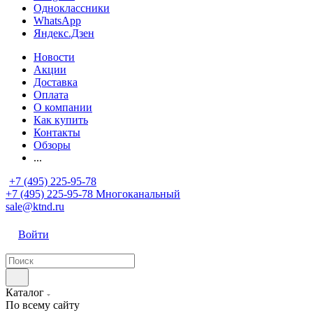
Одноклассники
WhatsApp
Яндекс.Дзен
Новости
Акции
Доставка
Оплата
О компании
Как купить
Контакты
Обзоры
...
+7 (495) 225-95-78
+7 (495) 225-95-78
Многоканальный
sale@ktnd.ru
Войти
Каталог
По всему сайту