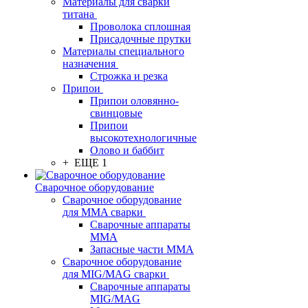
Материалы для сварки
титана
Проволока сплошная
Присадочные прутки
Материалы специального
назначения
Строжка и резка
Припои
Припои оловянно-
свинцовые
Припои
высокотехнологичные
Олово и баббит
+ ЕЩЕ 1
Сварочное оборудование
Сварочное оборудование
для MMA сварки
Сварочные аппараты
MMA
Запасные части MMA
Сварочное оборудование
для MIG/MAG сварки
Сварочные аппараты
MIG/MAG