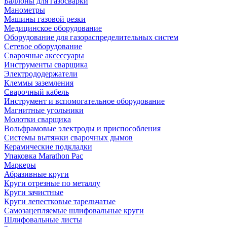
Баллоны для газосварки
Манометры
Машины газовой резки
Медицинское оборудование
Оборудование для газораспределительных систем
Сетевое оборудование
Сварочные аксессуары
Инструменты сварщика
Электрододержатели
Клеммы заземления
Сварочный кабель
Инструмент и вспомогательное оборудование
Магнитные угольники
Молотки сварщика
Вольфрамовые электроды и приспособления
Системы вытяжки сварочных дымов
Керамические подкладки
Упаковка Marathon Pac
Маркеры
Абразивные круги
Круги отрезные по металлу
Круги зачистные
Круги лепестковые тарельчатые
Самозацепляемые шлифовальные круги
Шлифовальные листы