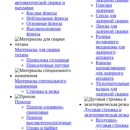
автоматической сварки и
Горелки
наплавки
лазерные
Кислые флюсы
Сопла для
Нейтральные флюсы
лазерной сварки
Основные флюсы
Линзы для
Высокоосновные
лазерной сварки
флюсы
Ролики
подающего
механизма для
Материалы для сварки
лазерного
титана
аппарата
Проволока сплошная
Каналы
Присадочные прутки
направляющие
для лазерного
аппарата
Материалы специального
Уплотнительные
назначения
кольца для
Строжка и резка
лазерной сварки
Припои
Припои оловянно-
Дуговая строжка и
свинцовые
экзотермическая резка
Припои
Воздушно-
высокотехнологичные
дуговая строжка
Олово и баббит