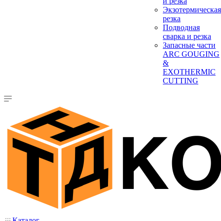
и резка
Экзотермическая
резка
Подводная
сварка и резка
Запасные части
ARC GOUGING
&
EXOTHERMIC
CUTTING
Каталог