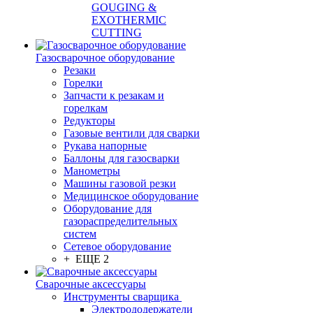
GOUGING &
EXOTHERMIC
CUTTING
Газосварочное оборудование
Резаки
Горелки
Запчасти к резакам и
горелкам
Редукторы
Газовые вентили для сварки
Рукава напорные
Баллоны для газосварки
Манометры
Машины газовой резки
Медицинское оборудование
Оборудование для
газораспределительных
систем
Сетевое оборудование
+ ЕЩЕ 2
Сварочные аксессуары
Инструменты сварщика
Электрододержатели