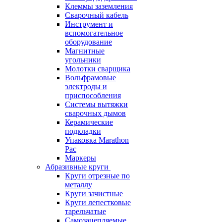
Клеммы заземления
Сварочный кабель
Инструмент и
вспомогательное
оборудование
Магнитные
угольники
Молотки сварщика
Вольфрамовые
электроды и
приспособления
Системы вытяжки
сварочных дымов
Керамические
подкладки
Упаковка Marathon
Pac
Маркеры
Абразивные круги
Круги отрезные по
металлу
Круги зачистные
Круги лепестковые
тарельчатые
Самозацепляемые