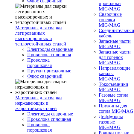
Флюс сварочный
проволоки
MIG/MAG
Сварочные
горелки
MIG/MAG
Материалы для сварки
Соединительны
легированных
кабель
высокопрочных и
Запасные части
теплоустойчивых сталей
MIG/MAG
Электроды сварочные
Запасные части
Проволока сплошная
для горелок
Проволока
MIG/MAG
порошковая
Направляющие
Прутки присадочные
каналы
Флюс сварочный
MIG/MAG
Токосъемники
MIG/MAG
Газовые сопла
Материалы для сварки
MIG/MAG
нержавеющих и
Пружины для
жаростойких сталей
сопла MIG/MAG
Электроды сварочные
Диффузоры
Проволока сплошная
газовые
Проволока
MIG/MAG
порошковая
Ролики подачи