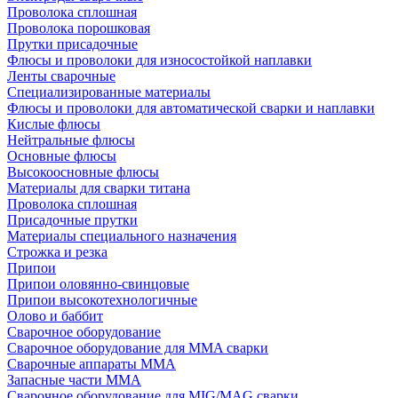
Проволока сплошная
Проволока порошковая
Прутки присадочные
Флюсы и проволоки для износостойкой наплавки
Ленты сварочные
Специализированные материалы
Флюсы и проволоки для автоматической сварки и наплавки
Кислые флюсы
Нейтральные флюсы
Основные флюсы
Высокоосновные флюсы
Материалы для сварки титана
Проволока сплошная
Присадочные прутки
Материалы специального назначения
Строжка и резка
Припои
Припои оловянно-свинцовые
Припои высокотехнологичные
Олово и баббит
Сварочное оборудование
Сварочное оборудование для MMA сварки
Сварочные аппараты MMA
Запасные части MMA
Сварочное оборудование для MIG/MAG сварки