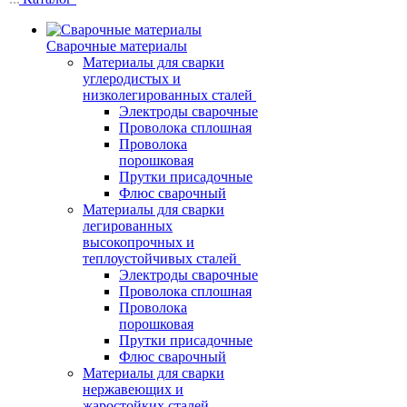
Сварочные материалы
Материалы для сварки
углеродистых и
низколегированных сталей
Электроды сварочные
Проволока сплошная
Проволока
порошковая
Прутки присадочные
Флюс сварочный
Материалы для сварки
легированных
высокопрочных и
теплоустойчивых сталей
Электроды сварочные
Проволока сплошная
Проволока
порошковая
Прутки присадочные
Флюс сварочный
Материалы для сварки
нержавеющих и
жаростойких сталей