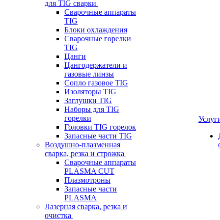
для TIG сварки
Сварочные аппараты
TIG
Блоки охлаждения
Сварочные горелки
TIG
Цанги
Цангодержатели и
газовые линзы
Сопло газовое TIG
Изоляторы TIG
Заглушки TIG
Наборы для TIG
горелки
Услуг
Головки TIG горелок
Запасные части TIG
Воздушно-плазменная
сварка, резка и строжка
Сварочные аппараты
PLASMA CUT
Плазмотроны
Запасные части
PLASMA
Лазерная сварка, резка и
очистка