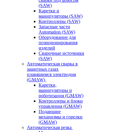
сварки под флюсом
(SAW)
Каретки и
манипуляторы (SAW)
Контроллеры (SAW)
Запасные части
Automation (SAW)
Оборудование для
позиционирования
изделий
Сварочные источники
(SAW)
Автоматическая сварка в
защитных газах
плавящимся электродом
(GMAW)
Каретки,
манипуляторы и
роботизация (GMAW)
Контроллеры и блоки
управления (GMAW)
Подающие
механизмы и горелки
(GMAW)
Автоматическая резка