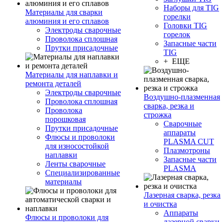
Наборы для TIG
Материалы для сварки
горелки
алюминия и его сплавов
Головки TIG
Электроды сварочные
горелок
Проволока сплошная
Запасные части
Прутки присадочные
TIG
+ ЕЩЕ
Материалы для наплавки и
ремонта деталей
Электроды сварочные
Воздушно-плазменная
Проволока сплошная
сварка, резка и
Проволока
строжка
порошковая
Сварочные
Прутки присадочные
аппараты
Флюсы и проволоки
PLASMA CUT
для износостойкой
Плазмотроны
наплавки
Запасные части
Ленты сварочные
PLASMA
Специализированные
материалы
Лазерная сварка, резка
и очистка
Аппараты
Флюсы и проволоки для
лазерной сварки