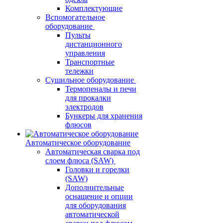
Комплектующие
Вспомогательное
оборудование
Пульты
дистанционного
управления
Транспортные
тележки
Сушильное оборудование
Термопеналы и печи
для прокалки
электродов
Бункеры для хранения
флюсов
Автоматическое оборудование
Автоматическая сварка под
слоем флюса (SAW)
Головки и горелки
(SAW)
Дополнительные
оснащение и опции
для оборудования
автоматической