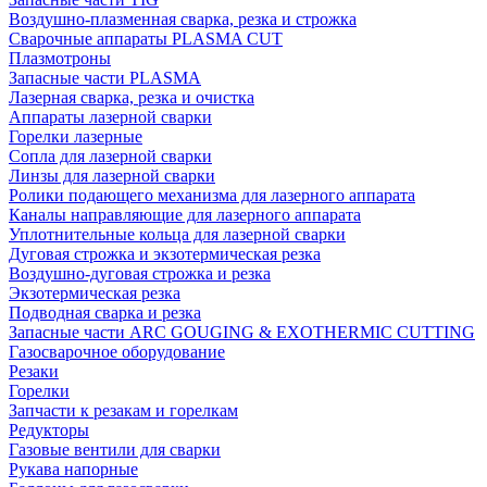
Воздушно-плазменная сварка, резка и строжка
Сварочные аппараты PLASMA CUT
Плазмотроны
Запасные части PLASMA
Лазерная сварка, резка и очистка
Аппараты лазерной сварки
Горелки лазерные
Сопла для лазерной сварки
Линзы для лазерной сварки
Ролики подающего механизма для лазерного аппарата
Каналы направляющие для лазерного аппарата
Уплотнительные кольца для лазерной сварки
Дуговая строжка и экзотермическая резка
Воздушно-дуговая строжка и резка
Экзотермическая резка
Подводная сварка и резка
Запасные части ARC GOUGING & EXOTHERMIC CUTTING
Газосварочное оборудование
Резаки
Горелки
Запчасти к резакам и горелкам
Редукторы
Газовые вентили для сварки
Рукава напорные