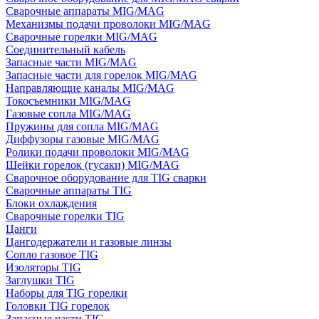
Сварочные аппараты MIG/MAG
Механизмы подачи проволоки MIG/MAG
Сварочные горелки MIG/MAG
Соединительный кабель
Запасные части MIG/MAG
Запасные части для горелок MIG/MAG
Направляющие каналы MIG/MAG
Токосъемники MIG/MAG
Газовые сопла MIG/MAG
Пружины для сопла MIG/MAG
Диффузоры газовые MIG/MAG
Ролики подачи проволоки MIG/MAG
Шейки горелок (гусаки) MIG/MAG
Сварочное оборудование для TIG сварки
Сварочные аппараты TIG
Блоки охлаждения
Сварочные горелки TIG
Цанги
Цангодержатели и газовые линзы
Сопло газовое TIG
Изоляторы TIG
Заглушки TIG
Наборы для TIG горелки
Головки TIG горелок
Запасные части TIG