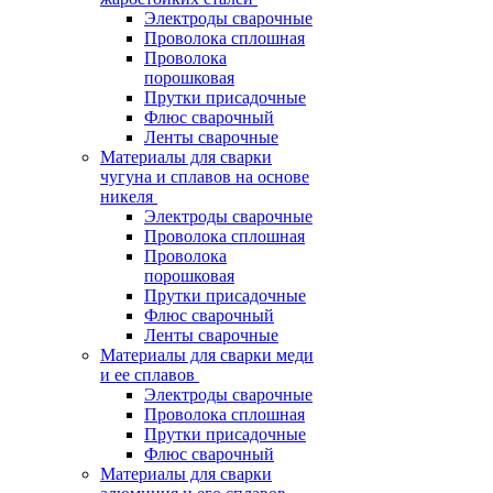
Электроды сварочные
Проволока сплошная
Проволока
порошковая
Прутки присадочные
Флюс сварочный
Ленты сварочные
Материалы для сварки
чугуна и сплавов на основе
никеля
Электроды сварочные
Проволока сплошная
Проволока
порошковая
Прутки присадочные
Флюс сварочный
Ленты сварочные
Материалы для сварки меди
и ее сплавов
Электроды сварочные
Проволока сплошная
Прутки присадочные
Флюс сварочный
Материалы для сварки