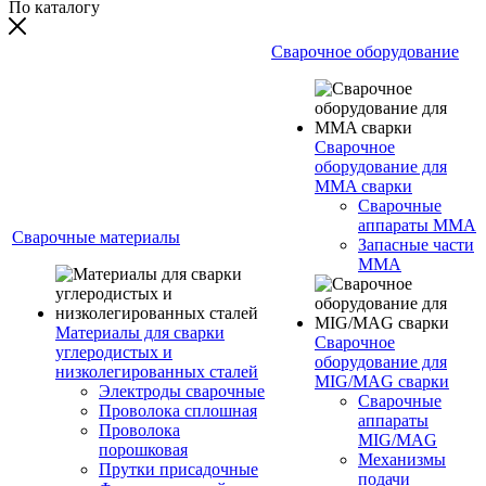
По каталогу
Сварочное оборудование
Сварочное
оборудование для
MMA сварки
Сварочные
аппараты MMA
Сварочные материалы
Запасные части
MMA
Материалы для сварки
Сварочное
углеродистых и
оборудование для
низколегированных сталей
MIG/MAG сварки
Электроды сварочные
Сварочные
Проволока сплошная
аппараты
Проволока
MIG/MAG
порошковая
Механизмы
Прутки присадочные
подачи