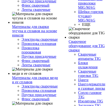
Прутки присадочные
проволоки
Флюс сварочный
MIG/MAG
Ленты сварочные
Шейки горелок
(гусаки)
MIG/MAG
+ ЕЩЕ
Материалы для сварки
чугуна и сплавов на основе
никеля
Электроды сварочные
Сварочное
Проволока сплошная
оборудование для TIG
Проволока
сварки
порошковая
Сварочные
Прутки присадочные
аппараты TIG
Флюс сварочный
Блоки
Ленты сварочные
охлаждения
Сварочные
горелки TIG
Материалы для сварки меди
Цанги
и ее сплавов
Цангодержатели
Электроды сварочные
и газовые линзы
Проволока сплошная
Сопло газовое
Прутки присадочные
TIG
Флюс сварочный
Изоляторы TIG
Заглушки TIG