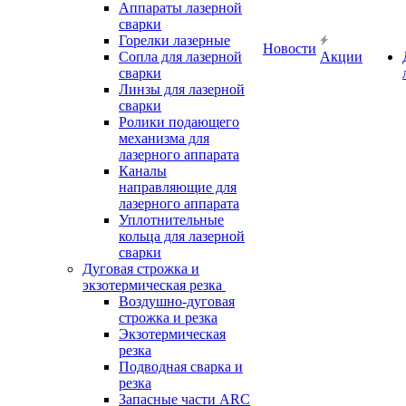
Аппараты лазерной
сварки
Горелки лазерные
Новости
Сопла для лазерной
Акции
сварки
Линзы для лазерной
сварки
Ролики подающего
механизма для
лазерного аппарата
Каналы
направляющие для
лазерного аппарата
Уплотнительные
кольца для лазерной
сварки
Дуговая строжка и
экзотермическая резка
Воздушно-дуговая
строжка и резка
Экзотермическая
резка
Подводная сварка и
резка
Запасные части ARC