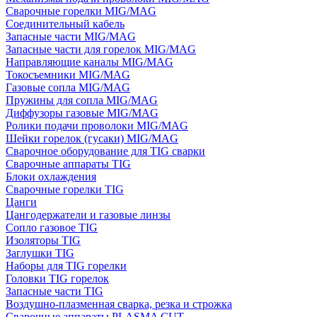
Сварочные горелки MIG/MAG
Соединительный кабель
Запасные части MIG/MAG
Запасные части для горелок MIG/MAG
Направляющие каналы MIG/MAG
Токосъемники MIG/MAG
Газовые сопла MIG/MAG
Пружины для сопла MIG/MAG
Диффузоры газовые MIG/MAG
Ролики подачи проволоки MIG/MAG
Шейки горелок (гусаки) MIG/MAG
Сварочное оборудование для TIG сварки
Сварочные аппараты TIG
Блоки охлаждения
Сварочные горелки TIG
Цанги
Цангодержатели и газовые линзы
Сопло газовое TIG
Изоляторы TIG
Заглушки TIG
Наборы для TIG горелки
Головки TIG горелок
Запасные части TIG
Воздушно-плазменная сварка, резка и строжка
Сварочные аппараты PLASMA CUT