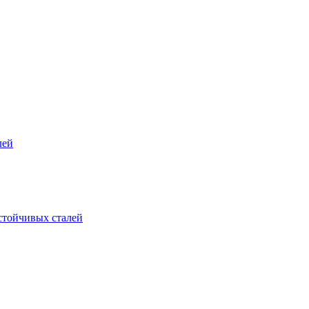
лей
стойчивых сталей