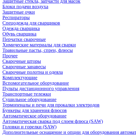
Защитные стекла, запчасти для масок
Блоки подачи воздуха
Защитные очки
Респираторы
Спецодежда для сварщиков
Одежда сварщика
Обувь сварщика
Перчатки сварочные
Химические материалы для сварки
Травильные пасты, спреи, флюсы
Прочее
Сварочные шторы
Сварочные занавесы
Сварочные полотна и одеяла
Комплектующие
Вспомогательное оборудование
Пульты дистанционного управления
Транспортные тележки
Сушильное оборудование
Термопеналы и печи для прокалки электродов
Бункеры для хранения флюсов
Автоматическое оборудование
Автоматическая сварка под слоем флюса (SAW)
Головки и горелки (SAW)
Дополнительные оснащение и опции для оборудования автома