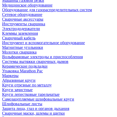
Машины газовой резки
Медицинское оборудование
Оборудование для газораспределительных систем
Сетевое оборудование
Сварочные аксессуары
Инструменты сварщика
Электрододержатели
Клеммы заземления
Сварочный кабель
Инструмент и вспомогательное оборудование
Магнитные угольники
Молотки сварщика
Вольфрамовые электроды и приспособления
Системы вытяжки сварочных дымов
Керамические подкладки
Упаковка Marathon Pac
Маркеры
Абразивные круги
Круги отрезные по металлу
Круги зачистные
Круги лепестковые тарельчатые
Самозацепляемые шлифовальные круги
Шлифовальные листы
Защита лица, глаз и органов дыхания
Сварочные маски, шлемы и щитки