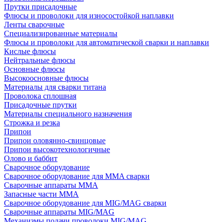
Прутки присадочные
Флюсы и проволоки для износостойкой наплавки
Ленты сварочные
Специализированные материалы
Флюсы и проволоки для автоматической сварки и наплавки
Кислые флюсы
Нейтральные флюсы
Основные флюсы
Высокоосновные флюсы
Материалы для сварки титана
Проволока сплошная
Присадочные прутки
Материалы специального назначения
Строжка и резка
Припои
Припои оловянно-свинцовые
Припои высокотехнологичные
Олово и баббит
Сварочное оборудование
Сварочное оборудование для MMA сварки
Сварочные аппараты MMA
Запасные части MMA
Сварочное оборудование для MIG/MAG сварки
Сварочные аппараты MIG/MAG
Механизмы подачи проволоки MIG/MAG