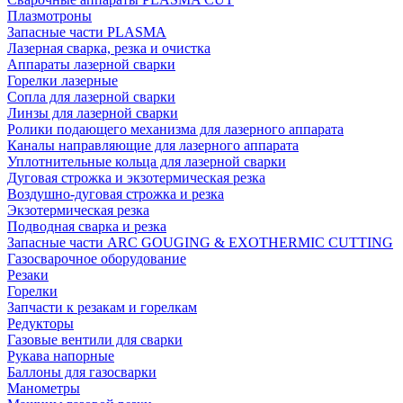
Плазмотроны
Запасные части PLASMA
Лазерная сварка, резка и очистка
Аппараты лазерной сварки
Горелки лазерные
Сопла для лазерной сварки
Линзы для лазерной сварки
Ролики подающего механизма для лазерного аппарата
Каналы направляющие для лазерного аппарата
Уплотнительные кольца для лазерной сварки
Дуговая строжка и экзотермическая резка
Воздушно-дуговая строжка и резка
Экзотермическая резка
Подводная сварка и резка
Запасные части ARC GOUGING & EXOTHERMIC CUTTING
Газосварочное оборудование
Резаки
Горелки
Запчасти к резакам и горелкам
Редукторы
Газовые вентили для сварки
Рукава напорные
Баллоны для газосварки
Манометры