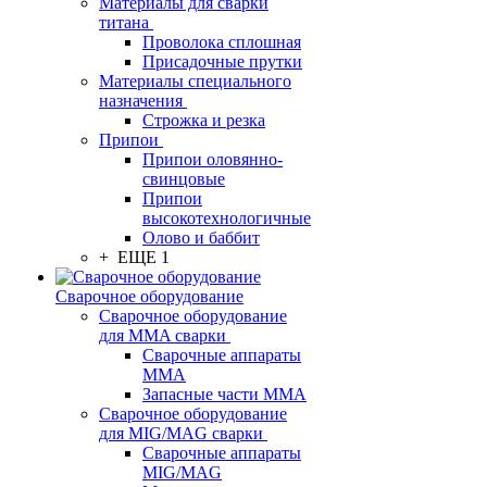
Материалы для сварки
титана
Проволока сплошная
Присадочные прутки
Материалы специального
назначения
Строжка и резка
Припои
Припои оловянно-
свинцовые
Припои
высокотехнологичные
Олово и баббит
+ ЕЩЕ 1
Сварочное оборудование
Сварочное оборудование
для MMA сварки
Сварочные аппараты
MMA
Запасные части MMA
Сварочное оборудование
для MIG/MAG сварки
Сварочные аппараты
MIG/MAG