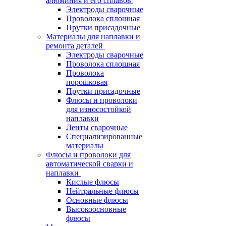
алюминия и его сплавов
Электроды сварочные
Проволока сплошная
Прутки присадочные
Материалы для наплавки и
ремонта деталей
Электроды сварочные
Проволока сплошная
Проволока
порошковая
Прутки присадочные
Флюсы и проволоки
для износостойкой
наплавки
Ленты сварочные
Специализированные
материалы
Флюсы и проволоки для
автоматической сварки и
наплавки
Кислые флюсы
Нейтральные флюсы
Основные флюсы
Высокоосновные
флюсы