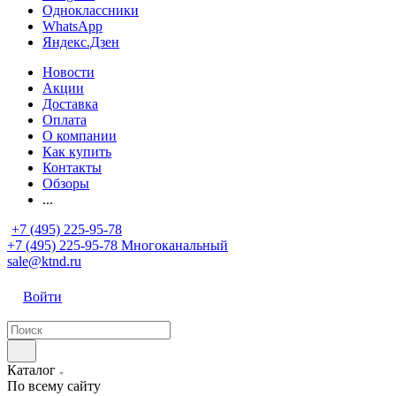
Одноклассники
WhatsApp
Яндекс.Дзен
Новости
Акции
Доставка
Оплата
О компании
Как купить
Контакты
Обзоры
...
+7 (495) 225-95-78
+7 (495) 225-95-78
Многоканальный
sale@ktnd.ru
Войти
Каталог
По всему сайту