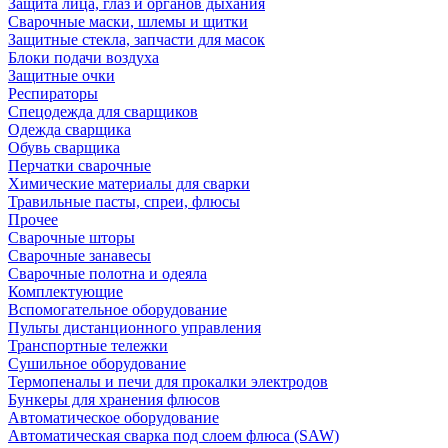
Защита лица, глаз и органов дыхания
Сварочные маски, шлемы и щитки
Защитные стекла, запчасти для масок
Блоки подачи воздуха
Защитные очки
Респираторы
Спецодежда для сварщиков
Одежда сварщика
Обувь сварщика
Перчатки сварочные
Химические материалы для сварки
Травильные пасты, спреи, флюсы
Прочее
Сварочные шторы
Сварочные занавесы
Сварочные полотна и одеяла
Комплектующие
Вспомогательное оборудование
Пульты дистанционного управления
Транспортные тележки
Сушильное оборудование
Термопеналы и печи для прокалки электродов
Бункеры для хранения флюсов
Автоматическое оборудование
Автоматическая сварка под слоем флюса (SAW)