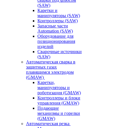
сварки под флюсом
(SAW)
Каретки и
манипуляторы (SAW)
Контроллеры (SAW)
Запасные части
Automation (SAW)
Оборудование для
позиционирования
изделий
Сварочные источники
(SAW)
Автоматическая сварка в
защитных газах
плавящимся электродом
(GMAW)
Каретки,
манипуляторы и
роботизация (GMAW)
Контроллеры и блоки
управления (GMAW)
Подающие
механизмы и горелки
(GMAW)
Автоматическая резка