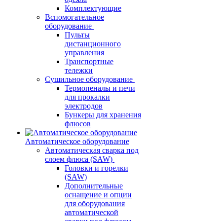
Комплектующие
Вспомогательное
оборудование
Пульты
дистанционного
управления
Транспортные
тележки
Сушильное оборудование
Термопеналы и печи
для прокалки
электродов
Бункеры для хранения
флюсов
Автоматическое оборудование
Автоматическая сварка под
слоем флюса (SAW)
Головки и горелки
(SAW)
Дополнительные
оснащение и опции
для оборудования
автоматической