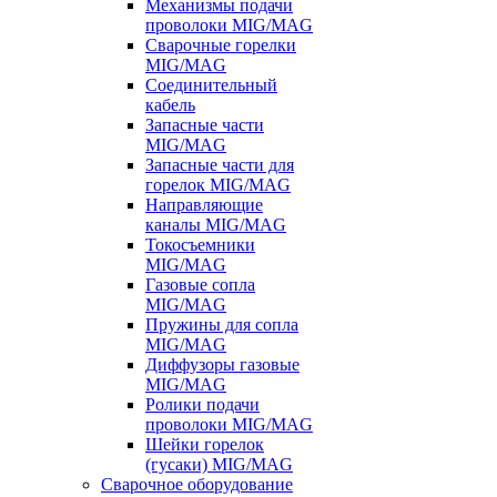
Механизмы подачи
проволоки MIG/MAG
Сварочные горелки
MIG/MAG
Соединительный
кабель
Запасные части
MIG/MAG
Запасные части для
горелок MIG/MAG
Направляющие
каналы MIG/MAG
Токосъемники
MIG/MAG
Газовые сопла
MIG/MAG
Пружины для сопла
MIG/MAG
Диффузоры газовые
MIG/MAG
Ролики подачи
проволоки MIG/MAG
Шейки горелок
(гусаки) MIG/MAG
Сварочное оборудование