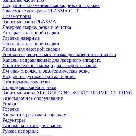
Воздушно-плазменная сварка, резка и строжка
Сварочные аппараты PLASMA CUT
Плазмотроны
Запасные части PLASMA
Лазерная сварка, резка и очистка
Аппараты лазерной сварки
Горелки лазерные
Сопла для лазерной сварки
Линзы для лазерной сварки
Ролики подающего механизма для лазерного аппарата
Каналы направляющие для лазерного аппарата
Уплотнительные кольца для лазерной сварки
Дуговая строжка и экзотермическая резка
Воздушно-дуговая строжка и резка
Экзотермическая резка
Подводная сварка и резка
Запасные части ARC GOUGING & EXOTHERMIC CUTTING
Газосварочное оборудование
Резаки
Горелки
Запчасти к резакам и горелкам
Редукторы
Газовые вентили для сварки
Рукава напорные