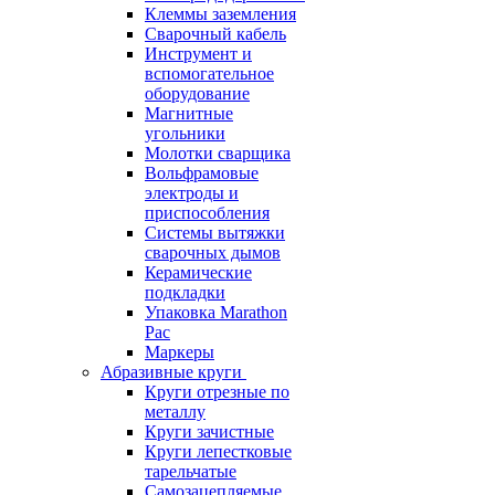
Клеммы заземления
Сварочный кабель
Инструмент и
вспомогательное
оборудование
Магнитные
угольники
Молотки сварщика
Вольфрамовые
электроды и
приспособления
Системы вытяжки
сварочных дымов
Керамические
подкладки
Упаковка Marathon
Pac
Маркеры
Абразивные круги
Круги отрезные по
металлу
Круги зачистные
Круги лепестковые
тарельчатые
Самозацепляемые