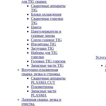
для TIG сварки
Сварочные аппараты
TIG
Блоки охлаждения
Сварочные горелки
TIG
Цанги
Цангодержатели и
газовые линзы
Сопло газовое TIG
Изоляторы TIG
Заглушки TIG
Наборы для TIG
горелки
Услуг
Головки TIG горелок
Запасные части TIG
Воздушно-плазменная
сварка, резка и строжка
Сварочные аппараты
PLASMA CUT
Плазмотроны
Запасные части
PLASMA
Лазерная сварка, резка и
очистка