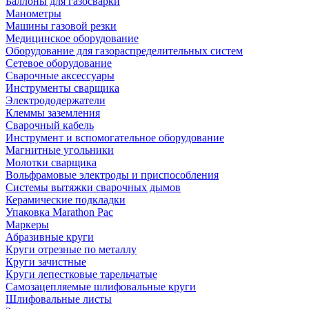
Баллоны для газосварки
Манометры
Машины газовой резки
Медицинское оборудование
Оборудование для газораспределительных систем
Сетевое оборудование
Сварочные аксессуары
Инструменты сварщика
Электрододержатели
Клеммы заземления
Сварочный кабель
Инструмент и вспомогательное оборудование
Магнитные угольники
Молотки сварщика
Вольфрамовые электроды и приспособления
Системы вытяжки сварочных дымов
Керамические подкладки
Упаковка Marathon Pac
Маркеры
Абразивные круги
Круги отрезные по металлу
Круги зачистные
Круги лепестковые тарельчатые
Самозацепляемые шлифовальные круги
Шлифовальные листы