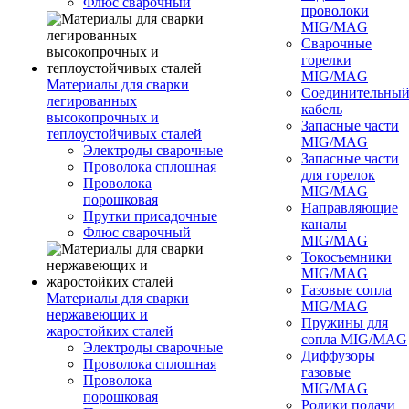
Флюс сварочный
проволоки
MIG/MAG
Сварочные
горелки
MIG/MAG
Материалы для сварки
Соединительны
легированных
кабель
высокопрочных и
Запасные части
теплоустойчивых сталей
MIG/MAG
Электроды сварочные
Запасные части
Проволока сплошная
для горелок
Проволока
MIG/MAG
порошковая
Направляющие
Прутки присадочные
каналы
Флюс сварочный
MIG/MAG
Токосъемники
MIG/MAG
Газовые сопла
Материалы для сварки
MIG/MAG
нержавеющих и
Пружины для
жаростойких сталей
сопла MIG/MAG
Электроды сварочные
Диффузоры
Проволока сплошная
газовые
Проволока
MIG/MAG
порошковая
Ролики подачи