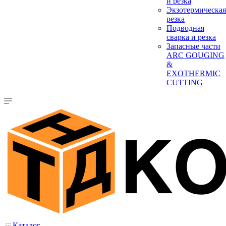
и резка
Экзотермическая
резка
Подводная
сварка и резка
Запасные части
ARC GOUGING
&
EXOTHERMIC
CUTTING
Каталог