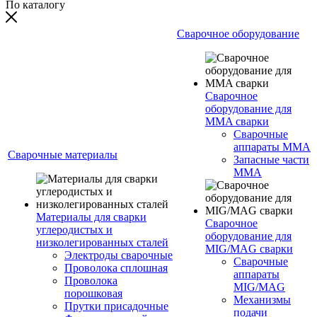
По каталогу
Сварочное оборудование
Сварочное
оборудование для
MMA сварки
Сварочные
аппараты MMA
Сварочные материалы
Запасные части
MMA
Материалы для сварки
Сварочное
углеродистых и
оборудование для
низколегированных сталей
MIG/MAG сварки
Электроды сварочные
Сварочные
Проволока сплошная
аппараты
Проволока
MIG/MAG
порошковая
Механизмы
Прутки присадочные
подачи