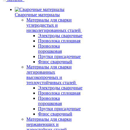
Сварочные материалы
Материалы для сварки
углеродистых и
низколегированных сталей
Электроды сварочные
Проволока сплошная
Проволока
порошковая
Прутки присадочные
Флюс сварочный
Материалы для сварки
легированных
высокопрочных и
теплоустойчивых сталей
Электроды сварочные
Проволока сплошная
Проволока
порошковая
Прутки присадочные
Флюс сварочный
Материалы для сварки
нержавеющих и
жаростойких сталей