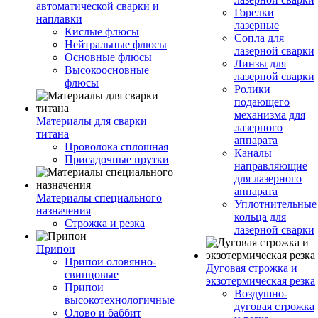
автоматической сварки и
Горелки
наплавки
лазерные
Кислые флюсы
Сопла для
Нейтральные флюсы
лазерной сварки
Основные флюсы
Линзы для
Высокоосновные
лазерной сварки
флюсы
Ролики
подающего
механизма для
Материалы для сварки
лазерного
титана
аппарата
Проволока сплошная
Каналы
Присадочные прутки
направляющие
для лазерного
аппарата
Материалы специального
Уплотнительные
назначения
кольца для
Строжка и резка
лазерной сварки
Припои
Припои оловянно-
Дуговая строжка и
свинцовые
экзотермическая резка
Припои
Воздушно-
высокотехнологичные
дуговая строжка
Олово и баббит