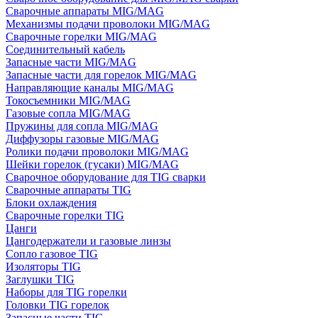
Сварочные аппараты MIG/MAG
Механизмы подачи проволоки MIG/MAG
Сварочные горелки MIG/MAG
Соединительный кабель
Запасные части MIG/MAG
Запасные части для горелок MIG/MAG
Направляющие каналы MIG/MAG
Токосъемники MIG/MAG
Газовые сопла MIG/MAG
Пружины для сопла MIG/MAG
Диффузоры газовые MIG/MAG
Ролики подачи проволоки MIG/MAG
Шейки горелок (гусаки) MIG/MAG
Сварочное оборудование для TIG сварки
Сварочные аппараты TIG
Блоки охлаждения
Сварочные горелки TIG
Цанги
Цангодержатели и газовые линзы
Сопло газовое TIG
Изоляторы TIG
Заглушки TIG
Наборы для TIG горелки
Головки TIG горелок
Запасные части TIG