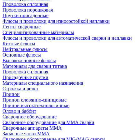
Проволока сплошная
Проволока порошковая
Прутки присадочные
Флюсы и проволоки для износостойкой наплавки
Ленты сварочные
Специализированные материалы
Флюсы и проволоки для автоматической сварки и наплавки
Кислые флюсы
Нейтральные флюсы
Основные флюсы
Высокоосновные флюсы
Материалы для сварки титана
Проволока сплошная
Присадочные прутки
Материалы специального назначения
Строжка и резка
Припои
Припои оловянно-свинцовые
Припои высокотехнологичные
Олово и баббит
Сварочное оборудование
Сварочное оборудование для MMA сварки
Сварочные аппараты MMA
Запасные части MMA
Сварочное оборудование для MIG/MAG сварки