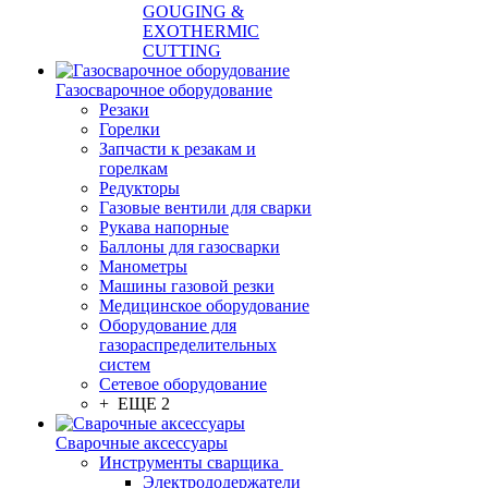
GOUGING &
EXOTHERMIC
CUTTING
Газосварочное оборудование
Резаки
Горелки
Запчасти к резакам и
горелкам
Редукторы
Газовые вентили для сварки
Рукава напорные
Баллоны для газосварки
Манометры
Машины газовой резки
Медицинское оборудование
Оборудование для
газораспределительных
систем
Сетевое оборудование
+ ЕЩЕ 2
Сварочные аксессуары
Инструменты сварщика
Электрододержатели