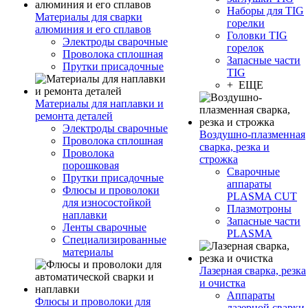
Наборы для TIG
Материалы для сварки
горелки
алюминия и его сплавов
Головки TIG
Электроды сварочные
горелок
Проволока сплошная
Запасные части
Прутки присадочные
TIG
+ ЕЩЕ
Материалы для наплавки и
ремонта деталей
Электроды сварочные
Воздушно-плазменная
Проволока сплошная
сварка, резка и
Проволока
строжка
порошковая
Сварочные
Прутки присадочные
аппараты
Флюсы и проволоки
PLASMA CUT
для износостойкой
Плазмотроны
наплавки
Запасные части
Ленты сварочные
PLASMA
Специализированные
материалы
Лазерная сварка, резка
и очистка
Аппараты
Флюсы и проволоки для
лазерной сварки