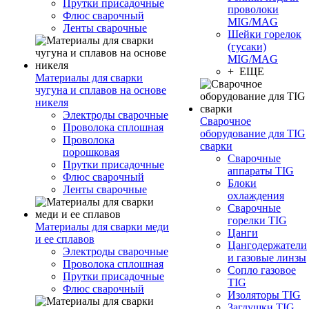
Прутки присадочные
проволоки
Флюс сварочный
MIG/MAG
Ленты сварочные
Шейки горелок
(гусаки)
MIG/MAG
+ ЕЩЕ
Материалы для сварки
чугуна и сплавов на основе
никеля
Электроды сварочные
Сварочное
Проволока сплошная
оборудование для TIG
Проволока
сварки
порошковая
Сварочные
Прутки присадочные
аппараты TIG
Флюс сварочный
Блоки
Ленты сварочные
охлаждения
Сварочные
горелки TIG
Материалы для сварки меди
Цанги
и ее сплавов
Цангодержатели
Электроды сварочные
и газовые линзы
Проволока сплошная
Сопло газовое
Прутки присадочные
TIG
Флюс сварочный
Изоляторы TIG
Заглушки TIG