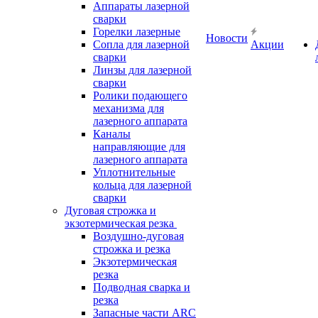
Аппараты лазерной
сварки
Горелки лазерные
Новости
Сопла для лазерной
Акции
сварки
Линзы для лазерной
сварки
Ролики подающего
механизма для
лазерного аппарата
Каналы
направляющие для
лазерного аппарата
Уплотнительные
кольца для лазерной
сварки
Дуговая строжка и
экзотермическая резка
Воздушно-дуговая
строжка и резка
Экзотермическая
резка
Подводная сварка и
резка
Запасные части ARC