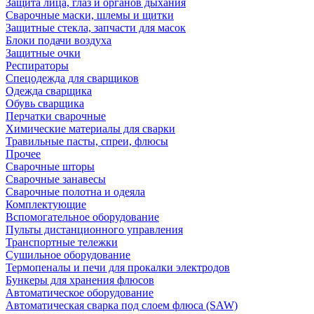
Защита лица, глаз и органов дыхания
Сварочные маски, шлемы и щитки
Защитные стекла, запчасти для масок
Блоки подачи воздуха
Защитные очки
Респираторы
Спецодежда для сварщиков
Одежда сварщика
Обувь сварщика
Перчатки сварочные
Химические материалы для сварки
Травильные пасты, спреи, флюсы
Прочее
Сварочные шторы
Сварочные занавесы
Сварочные полотна и одеяла
Комплектующие
Вспомогательное оборудование
Пульты дистанционного управления
Транспортные тележки
Сушильное оборудование
Термопеналы и печи для прокалки электродов
Бункеры для хранения флюсов
Автоматическое оборудование
Автоматическая сварка под слоем флюса (SAW)