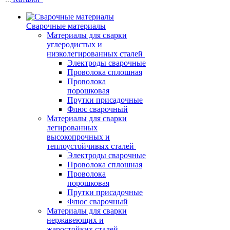
Сварочные материалы
Материалы для сварки
углеродистых и
низколегированных сталей
Электроды сварочные
Проволока сплошная
Проволока
порошковая
Прутки присадочные
Флюс сварочный
Материалы для сварки
легированных
высокопрочных и
теплоустойчивых сталей
Электроды сварочные
Проволока сплошная
Проволока
порошковая
Прутки присадочные
Флюс сварочный
Материалы для сварки
нержавеющих и
жаростойких сталей