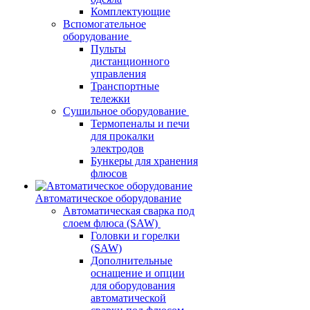
Комплектующие
Вспомогательное
оборудование
Пульты
дистанционного
управления
Транспортные
тележки
Сушильное оборудование
Термопеналы и печи
для прокалки
электродов
Бункеры для хранения
флюсов
Автоматическое оборудование
Автоматическая сварка под
слоем флюса (SAW)
Головки и горелки
(SAW)
Дополнительные
оснащение и опции
для оборудования
автоматической