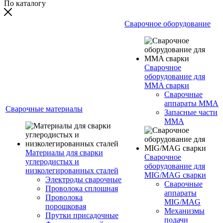
По каталогу
Сварочное оборудование
Сварочное
оборудование для
MMA сварки
Сварочные
аппараты MMA
Сварочные материалы
Запасные части
MMA
Материалы для сварки
Сварочное
углеродистых и
оборудование для
низколегированных сталей
MIG/MAG сварки
Электроды сварочные
Сварочные
Проволока сплошная
аппараты
Проволока
MIG/MAG
порошковая
Механизмы
Прутки присадочные
подачи