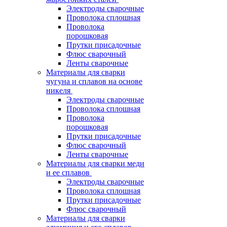
Электроды сварочные
Проволока сплошная
Проволока
порошковая
Прутки присадочные
Флюс сварочный
Ленты сварочные
Материалы для сварки
чугуна и сплавов на основе
никеля
Электроды сварочные
Проволока сплошная
Проволока
порошковая
Прутки присадочные
Флюс сварочный
Ленты сварочные
Материалы для сварки меди
и ее сплавов
Электроды сварочные
Проволока сплошная
Прутки присадочные
Флюс сварочный
Материалы для сварки