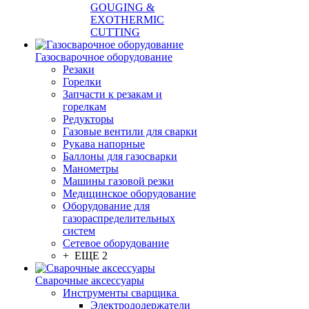
GOUGING &
EXOTHERMIC
CUTTING
Газосварочное оборудование
Резаки
Горелки
Запчасти к резакам и
горелкам
Редукторы
Газовые вентили для сварки
Рукава напорные
Баллоны для газосварки
Манометры
Машины газовой резки
Медицинское оборудование
Оборудование для
газораспределительных
систем
Сетевое оборудование
+ ЕЩЕ 2
Сварочные аксессуары
Инструменты сварщика
Электрододержатели