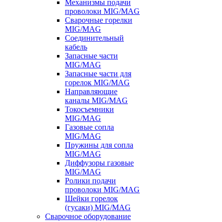
Механизмы подачи
проволоки MIG/MAG
Сварочные горелки
MIG/MAG
Соединительный
кабель
Запасные части
MIG/MAG
Запасные части для
горелок MIG/MAG
Направляющие
каналы MIG/MAG
Токосъемники
MIG/MAG
Газовые сопла
MIG/MAG
Пружины для сопла
MIG/MAG
Диффузоры газовые
MIG/MAG
Ролики подачи
проволоки MIG/MAG
Шейки горелок
(гусаки) MIG/MAG
Сварочное оборудование