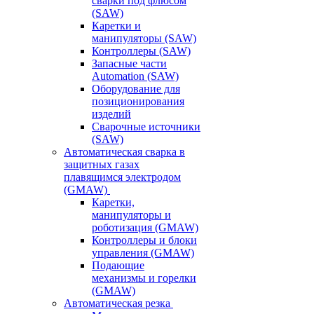
сварки под флюсом
(SAW)
Каретки и
манипуляторы (SAW)
Контроллеры (SAW)
Запасные части
Automation (SAW)
Оборудование для
позиционирования
изделий
Сварочные источники
(SAW)
Автоматическая сварка в
защитных газах
плавящимся электродом
(GMAW)
Каретки,
манипуляторы и
роботизация (GMAW)
Контроллеры и блоки
управления (GMAW)
Подающие
механизмы и горелки
(GMAW)
Автоматическая резка