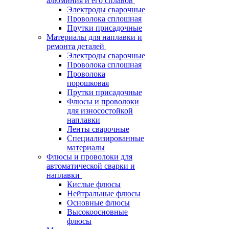
алюминия и его сплавов
Электроды сварочные
Проволока сплошная
Прутки присадочные
Материалы для наплавки и
ремонта деталей
Электроды сварочные
Проволока сплошная
Проволока
порошковая
Прутки присадочные
Флюсы и проволоки
для износостойкой
наплавки
Ленты сварочные
Специализированные
материалы
Флюсы и проволоки для
автоматической сварки и
наплавки
Кислые флюсы
Нейтральные флюсы
Основные флюсы
Высокоосновные
флюсы