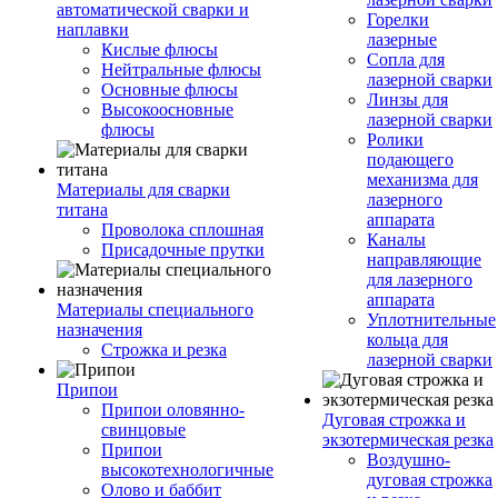
автоматической сварки и
Горелки
наплавки
лазерные
Кислые флюсы
Сопла для
Нейтральные флюсы
лазерной сварки
Основные флюсы
Линзы для
Высокоосновные
лазерной сварки
флюсы
Ролики
подающего
механизма для
Материалы для сварки
лазерного
титана
аппарата
Проволока сплошная
Каналы
Присадочные прутки
направляющие
для лазерного
аппарата
Материалы специального
Уплотнительные
назначения
кольца для
Строжка и резка
лазерной сварки
Припои
Припои оловянно-
Дуговая строжка и
свинцовые
экзотермическая резка
Припои
Воздушно-
высокотехнологичные
дуговая строжка
Олово и баббит