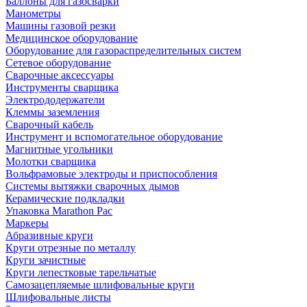
Баллоны для газосварки
Манометры
Машины газовой резки
Медицинское оборудование
Оборудование для газораспределительных систем
Сетевое оборудование
Сварочные аксессуары
Инструменты сварщика
Электрододержатели
Клеммы заземления
Сварочный кабель
Инструмент и вспомогательное оборудование
Магнитные угольники
Молотки сварщика
Вольфрамовые электроды и приспособления
Системы вытяжки сварочных дымов
Керамические подкладки
Упаковка Marathon Pac
Маркеры
Абразивные круги
Круги отрезные по металлу
Круги зачистные
Круги лепестковые тарельчатые
Самозацепляемые шлифовальные круги
Шлифовальные листы