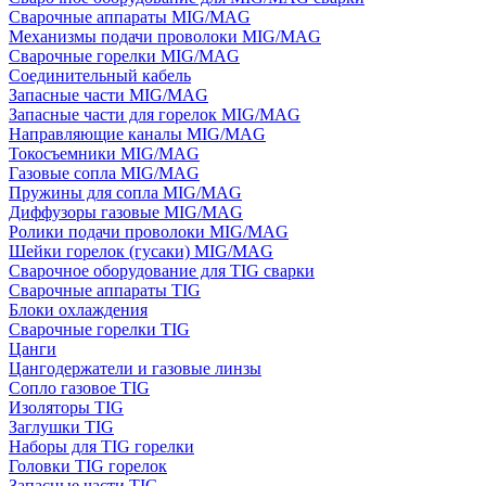
Сварочные аппараты MIG/MAG
Механизмы подачи проволоки MIG/MAG
Сварочные горелки MIG/MAG
Соединительный кабель
Запасные части MIG/MAG
Запасные части для горелок MIG/MAG
Направляющие каналы MIG/MAG
Токосъемники MIG/MAG
Газовые сопла MIG/MAG
Пружины для сопла MIG/MAG
Диффузоры газовые MIG/MAG
Ролики подачи проволоки MIG/MAG
Шейки горелок (гусаки) MIG/MAG
Сварочное оборудование для TIG сварки
Сварочные аппараты TIG
Блоки охлаждения
Сварочные горелки TIG
Цанги
Цангодержатели и газовые линзы
Сопло газовое TIG
Изоляторы TIG
Заглушки TIG
Наборы для TIG горелки
Головки TIG горелок
Запасные части TIG