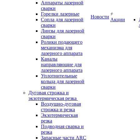
Аппараты лазерной
сварки
Горелки лазерные
Новости
Сопла для лазерной
Акции
сварки
Линзы для лазерной
сварки
Ролики подающего
механизма для
лазерного аппарата
Каналы
направляющие для
лазерного аппарата
Уплотнительные
кольца для лазерной
сварки
Дуговая строжка и
экзотермическая резка
Воздушно-дуговая
строжка и резка
Экзотермическая
резка
Подводная сварка и
резка
Запасные части ARC