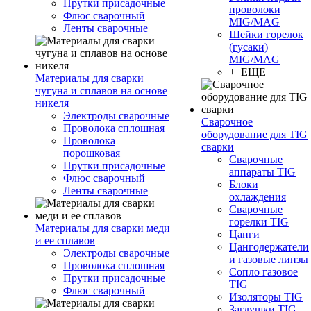
Прутки присадочные
проволоки
Флюс сварочный
MIG/MAG
Ленты сварочные
Шейки горелок
(гусаки)
MIG/MAG
+ ЕЩЕ
Материалы для сварки
чугуна и сплавов на основе
никеля
Электроды сварочные
Сварочное
Проволока сплошная
оборудование для TIG
Проволока
сварки
порошковая
Сварочные
Прутки присадочные
аппараты TIG
Флюс сварочный
Блоки
Ленты сварочные
охлаждения
Сварочные
горелки TIG
Материалы для сварки меди
Цанги
и ее сплавов
Цангодержатели
Электроды сварочные
и газовые линзы
Проволока сплошная
Сопло газовое
Прутки присадочные
TIG
Флюс сварочный
Изоляторы TIG
Заглушки TIG