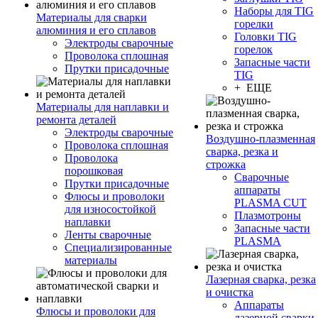
Наборы для TIG
Материалы для сварки
горелки
алюминия и его сплавов
Головки TIG
Электроды сварочные
горелок
Проволока сплошная
Запасные части
Прутки присадочные
TIG
+ ЕЩЕ
Материалы для наплавки и
ремонта деталей
Электроды сварочные
Воздушно-плазменная
Проволока сплошная
сварка, резка и
Проволока
строжка
порошковая
Сварочные
Прутки присадочные
аппараты
Флюсы и проволоки
PLASMA CUT
для износостойкой
Плазмотроны
наплавки
Запасные части
Ленты сварочные
PLASMA
Специализированные
материалы
Лазерная сварка, резка
и очистка
Аппараты
Флюсы и проволоки для
лазерной сварки