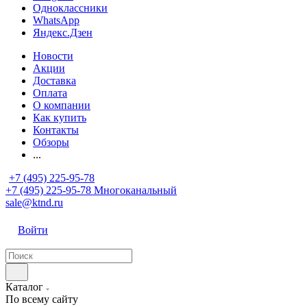
Одноклассники
WhatsApp
Яндекс.Дзен
Новости
Акции
Доставка
Оплата
О компании
Как купить
Контакты
Обзоры
...
+7 (495) 225-95-78
+7 (495) 225-95-78
Многоканальный
sale@ktnd.ru
Войти
Каталог
По всему сайту