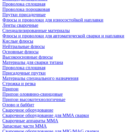
Проволока сплошная
Проволока порошковая
Прутки присадочные
Флюсы и проволоки для износостойкой наплавки
Ленты сварочные
Специализированные материалы
Флюсы и проволоки для автоматической сварки и наплавки
Кислые флюсы
Нейтральные флюсы
Основные флюсы
Высокоосновные флюсы
Материалы для сварки титана
Проволока сплошная
Присадочные прутки
Материалы специального назначения
Строжка и резка
Припои
Припои оловянно-свинцовые
Припои высокотехнологичные
Олово и баббит
Сварочное оборудование
Сварочное оборудование для MMA сварки
Сварочные аппараты MMA
Запасные части MMA
Сварочное оборудование для MIG/MAG сварки