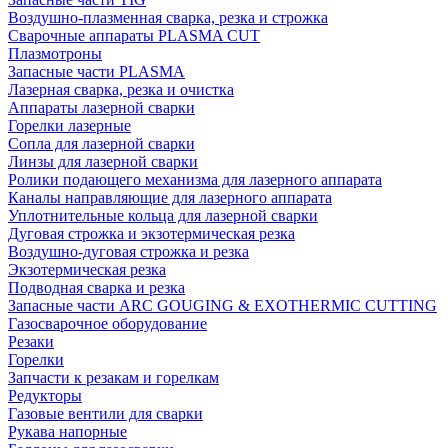
Воздушно-плазменная сварка, резка и строжка
Сварочные аппараты PLASMA CUT
Плазмотроны
Запасные части PLASMA
Лазерная сварка, резка и очистка
Аппараты лазерной сварки
Горелки лазерные
Сопла для лазерной сварки
Линзы для лазерной сварки
Ролики подающего механизма для лазерного аппарата
Каналы направляющие для лазерного аппарата
Уплотнительные кольца для лазерной сварки
Дуговая строжка и экзотермическая резка
Воздушно-дуговая строжка и резка
Экзотермическая резка
Подводная сварка и резка
Запасные части ARC GOUGING & EXOTHERMIC CUTTING
Газосварочное оборудование
Резаки
Горелки
Запчасти к резакам и горелкам
Редукторы
Газовые вентили для сварки
Рукава напорные