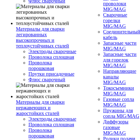
Флюс сварочный
проволоки
MIG/MAG
Сварочные
горелки
MIG/MAG
Материалы для сварки
Соединительны
легированных
кабель
высокопрочных и
Запасные части
теплоустойчивых сталей
MIG/MAG
Электроды сварочные
Запасные части
Проволока сплошная
для горелок
Проволока
MIG/MAG
порошковая
Направляющие
Прутки присадочные
каналы
Флюс сварочный
MIG/MAG
Токосъемники
MIG/MAG
Газовые сопла
Материалы для сварки
MIG/MAG
нержавеющих и
Пружины для
жаростойких сталей
сопла MIG/MAG
Электроды сварочные
Диффузоры
Проволока сплошная
газовые
Проволока
MIG/MAG
порошковая
Ролики подачи