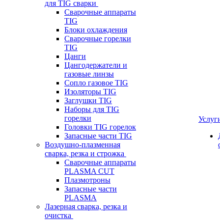
для TIG сварки
Сварочные аппараты
TIG
Блоки охлаждения
Сварочные горелки
TIG
Цанги
Цангодержатели и
газовые линзы
Сопло газовое TIG
Изоляторы TIG
Заглушки TIG
Наборы для TIG
горелки
Услуг
Головки TIG горелок
Запасные части TIG
Воздушно-плазменная
сварка, резка и строжка
Сварочные аппараты
PLASMA CUT
Плазмотроны
Запасные части
PLASMA
Лазерная сварка, резка и
очистка