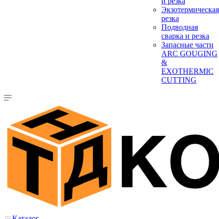
и резка
Экзотермическая
резка
Подводная
сварка и резка
Запасные части
ARC GOUGING
&
EXOTHERMIC
CUTTING
Каталог