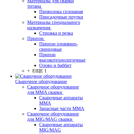
Материалы для сварки
титана
Проволока сплошная
Присадочные прутки
Материалы специального
назначения
Строжка и резка
Припои
Припои оловянно-
свинцовые
Припои
высокотехнологичные
Олово и баббит
+ ЕЩЕ 1
Сварочное оборудование
Сварочное оборудование
для MMA сварки
Сварочные аппараты
MMA
Запасные части MMA
Сварочное оборудование
для MIG/MAG сварки
Сварочные аппараты
MIG/MAG