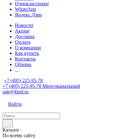
Одноклассники
WhatsApp
Яндекс.Дзен
Новости
Акции
Доставка
Оплата
О компании
Как купить
Контакты
Обзоры
...
+7 (495) 225-95-78
+7 (495) 225-95-78
Многоканальный
sale@ktnd.ru
Войти
Каталог
По всему сайту