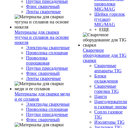
Прутки присадочные
проволоки
Флюс сварочный
MIG/MAG
Ленты сварочные
Шейки горелок
(гусаки)
MIG/MAG
+ ЕЩЕ
Материалы для сварки
чугуна и сплавов на основе
никеля
Электроды сварочные
Сварочное
Проволока сплошная
оборудование для TIG
Проволока
сварки
порошковая
Сварочные
Прутки присадочные
аппараты TIG
Флюс сварочный
Блоки
Ленты сварочные
охлаждения
Сварочные
горелки TIG
Материалы для сварки меди
Цанги
и ее сплавов
Цангодержатели
Электроды сварочные
и газовые линзы
Проволока сплошная
Сопло газовое
Прутки присадочные
TIG
Флюс сварочный
Изоляторы TIG
Заглушки TIG