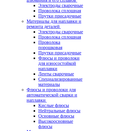
алюминия и его сплавов
Электроды сварочные
Проволока сплошная
Прутки присадочные
Материалы для наплавки и
ремонта деталей
Электроды сварочные
Проволока сплошная
Проволока
порошковая
Прутки присадочные
Флюсы и проволоки
для износостойкой
наплавки
Ленты сварочные
Специализированные
материалы
Флюсы и проволоки для
автоматической сварки и
наплавки
Кислые флюсы
Нейтральные флюсы
Основные флюсы
Высокоосновные
флюсы