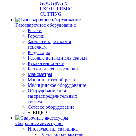
GOUGING &
EXOTHERMIC
CUTTING
Газосварочное оборудование
Резаки
Горелки
Запчасти к резакам и
горелкам
Редукторы
Газовые вентили для сварки
Рукава напорные
Баллоны для газосварки
Манометры
Машины газовой резки
Медицинское оборудование
Оборудование для
газораспределительных
систем
Сетевое оборудование
+ ЕЩЕ 2
Сварочные аксессуары
Инструменты сварщика
Электрододержатели