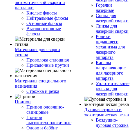
автоматической сварки и
Горелки
наплавки
лазерные
Кислые флюсы
Сопла для
Нейтральные флюсы
лазерной сварки
Основные флюсы
Линзы для
Высокоосновные
лазерной сварки
флюсы
Ролики
подающего
механизма для
Материалы для сварки
лазерного
титана
аппарата
Проволока сплошная
Каналы
Присадочные прутки
направляющие
для лазерного
аппарата
Материалы специального
Уплотнительные
назначения
кольца для
Строжка и резка
лазерной сварки
Припои
Припои оловянно-
Дуговая строжка и
свинцовые
экзотермическая резка
Припои
Воздушно-
высокотехнологичные
дуговая строжка
Олово и баббит