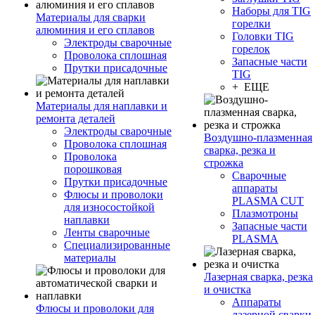
Наборы для TIG
Материалы для сварки
горелки
алюминия и его сплавов
Головки TIG
Электроды сварочные
горелок
Проволока сплошная
Запасные части
Прутки присадочные
TIG
+ ЕЩЕ
Материалы для наплавки и
ремонта деталей
Электроды сварочные
Воздушно-плазменная
Проволока сплошная
сварка, резка и
Проволока
строжка
порошковая
Сварочные
Прутки присадочные
аппараты
Флюсы и проволоки
PLASMA CUT
для износостойкой
Плазмотроны
наплавки
Запасные части
Ленты сварочные
PLASMA
Специализированные
материалы
Лазерная сварка, резка
и очистка
Аппараты
Флюсы и проволоки для
лазерной сварки