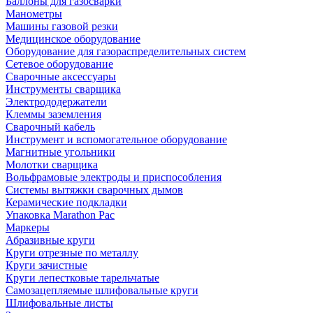
Баллоны для газосварки
Манометры
Машины газовой резки
Медицинское оборудование
Оборудование для газораспределительных систем
Сетевое оборудование
Сварочные аксессуары
Инструменты сварщика
Электрододержатели
Клеммы заземления
Сварочный кабель
Инструмент и вспомогательное оборудование
Магнитные угольники
Молотки сварщика
Вольфрамовые электроды и приспособления
Системы вытяжки сварочных дымов
Керамические подкладки
Упаковка Marathon Pac
Маркеры
Абразивные круги
Круги отрезные по металлу
Круги зачистные
Круги лепестковые тарельчатые
Самозацепляемые шлифовальные круги
Шлифовальные листы