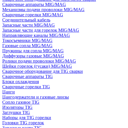
Сварочные аппараты MIG/MAG
Механизмы подачи проволоки MIG/MAG
Сварочные горелки MIG/MAG
Соединительный кабель
Запасные части MIG/MAG
Запасные части для горелок MIG/MAG
Направляющие каналы MIG/MAG
Токосъемники MIG/MAG
Газовые сопла MIG/MAG
Пружины для сопла MIG/MAG
Диффузоры газовые MIG/MAG
Ролики подачи проволоки MIG/MAG
Шейки горелок (гусаки) MIG/MAG
Сварочное оборудование для TIG сварки
Сварочные аппараты TIG
Блоки охлаждения
Сварочные горелки TIG
Цанги
Цангодержатели и газовые линзы
Сопло газовое TIG
Изоляторы TIG
Заглушки TIG
Наборы для TIG горелки
Головки TIG горелок
Запасные части TIG