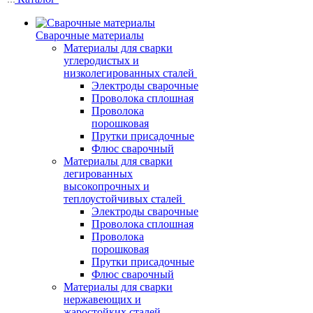
Сварочные материалы
Материалы для сварки
углеродистых и
низколегированных сталей
Электроды сварочные
Проволока сплошная
Проволока
порошковая
Прутки присадочные
Флюс сварочный
Материалы для сварки
легированных
высокопрочных и
теплоустойчивых сталей
Электроды сварочные
Проволока сплошная
Проволока
порошковая
Прутки присадочные
Флюс сварочный
Материалы для сварки
нержавеющих и
жаростойких сталей