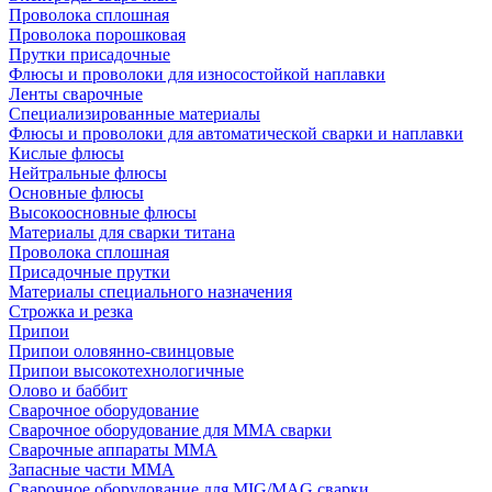
Проволока сплошная
Проволока порошковая
Прутки присадочные
Флюсы и проволоки для износостойкой наплавки
Ленты сварочные
Специализированные материалы
Флюсы и проволоки для автоматической сварки и наплавки
Кислые флюсы
Нейтральные флюсы
Основные флюсы
Высокоосновные флюсы
Материалы для сварки титана
Проволока сплошная
Присадочные прутки
Материалы специального назначения
Строжка и резка
Припои
Припои оловянно-свинцовые
Припои высокотехнологичные
Олово и баббит
Сварочное оборудование
Сварочное оборудование для MMA сварки
Сварочные аппараты MMA
Запасные части MMA
Сварочное оборудование для MIG/MAG сварки