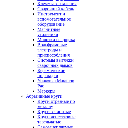
Клеммы заземления
Сварочный кабель
Инструмент и
вспомогательное
оборудование
Магнитные
угольники
Молотки сварщика
Вольфрамовые
электроды и
приспособления
Системы вытяжки
сварочных дымов
Керамические
подкладки
Упаковка Marathon
Pac
Маркеры
Абразивные круги
Круги отрезные по
металлу
Круги зачистные
Круги лепестковые
тарельчатые
Самозацепляемые