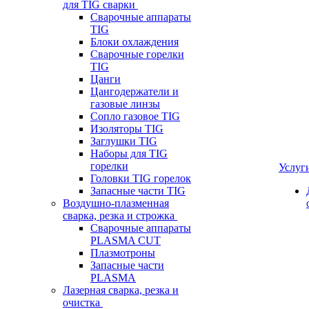
для TIG сварки
Сварочные аппараты
TIG
Блоки охлаждения
Сварочные горелки
TIG
Цанги
Цангодержатели и
газовые линзы
Сопло газовое TIG
Изоляторы TIG
Заглушки TIG
Наборы для TIG
горелки
Услуг
Головки TIG горелок
Запасные части TIG
Воздушно-плазменная
сварка, резка и строжка
Сварочные аппараты
PLASMA CUT
Плазмотроны
Запасные части
PLASMA
Лазерная сварка, резка и
очистка