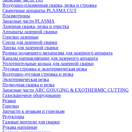
Воздушно-плазменная сварка, резка и строжка
Сварочные аппараты PLASMA CUT
Плазмотроны
Запасные части PLASMA
Лазерная сварка, резка и очистка
Аппараты лазерной сварки
Горелки лазерные
Сопла для лазерной сварки
Линзы для лазерной сварки
Ролики подающего механизма для лазерного аппарата
Каналы направляющие для лазерного аппарата
Уплотнительные кольца для лазерной сварки
Дуговая строжка и экзотермическая резка
Воздушно-дуговая строжка и резка
Экзотермическая резка
Подводная сварка и резка
Запасные части ARC GOUGING & EXOTHERMIC CUTTING
Газосварочное оборудование
Резаки
Горелки
Запчасти к резакам и горелкам
Редукторы
Газовые вентили для сварки
Рукава напорные