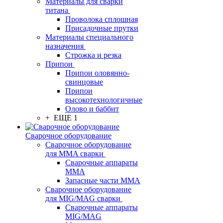
Материалы для сварки
титана
Проволока сплошная
Присадочные прутки
Материалы специального
назначения
Строжка и резка
Припои
Припои оловянно-
свинцовые
Припои
высокотехнологичные
Олово и баббит
+ ЕЩЕ 1
Сварочное оборудование
Сварочное оборудование
для MMA сварки
Сварочные аппараты
MMA
Запасные части MMA
Сварочное оборудование
для MIG/MAG сварки
Сварочные аппараты
MIG/MAG