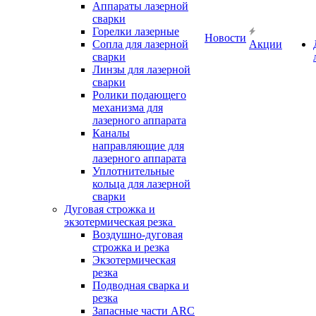
Аппараты лазерной
сварки
Горелки лазерные
Новости
Сопла для лазерной
Акции
сварки
Линзы для лазерной
сварки
Ролики подающего
механизма для
лазерного аппарата
Каналы
направляющие для
лазерного аппарата
Уплотнительные
кольца для лазерной
сварки
Дуговая строжка и
экзотермическая резка
Воздушно-дуговая
строжка и резка
Экзотермическая
резка
Подводная сварка и
резка
Запасные части ARC