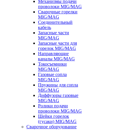
Механизмы подачи
проволоки MIG/MAG
Сварочные горелки
MIG/MAG
Соединительный
кабель
Запасные части
MIG/MAG
Запасные части для
горелок MIG/MAG
Направляющие
каналы MIG/MAG
Токосъемники
MIG/MAG
Газовые сопла
MIG/MAG
Пружины для сопла
MIG/MAG
Диффузоры газовые
MIG/MAG
Ролики подачи
проволоки MIG/MAG
Шейки горелок
(гусаки) MIG/MAG
Сварочное оборудование