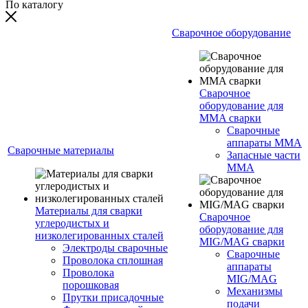
По каталогу
Сварочное оборудование
Сварочное
оборудование для
MMA сварки
Сварочные
аппараты MMA
Сварочные материалы
Запасные части
MMA
Материалы для сварки
Сварочное
углеродистых и
оборудование для
низколегированных сталей
MIG/MAG сварки
Электроды сварочные
Сварочные
Проволока сплошная
аппараты
Проволока
MIG/MAG
порошковая
Механизмы
Прутки присадочные
подачи