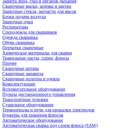
Защита лица, глаз и органов дыхания
Сварочные маски, шлемы и щитки
Защитные стекла, запчасти для масок
Блоки подачи воздуха
Защитные очки
Респираторы
Спецодежда для сварщиков
Одежда сварщика
Обувь сварщика
Перчатки сварочные
Химические материалы для сварки
Травильные пасты, спреи, флюсы
Прочее
Сварочные шторы
Сварочные занавесы
Сварочные полотна и одеяла
Комплектующие
Вспомогательное оборудование
Пульты дистанционного управления
Транспортные тележки
Сушильное оборудование
Термопеналы и печи для прокалки электродов
Бункеры для хранения флюсов
Автоматическое оборудование
Автоматическая сварка под слоем флюса (SAW)