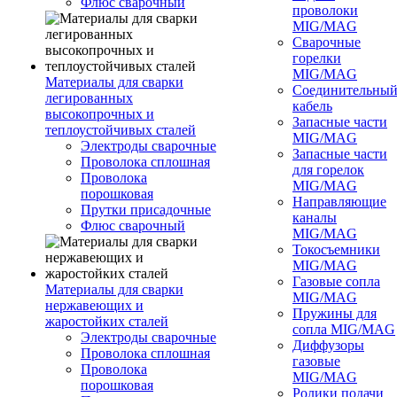
Флюс сварочный
проволоки
MIG/MAG
Сварочные
горелки
MIG/MAG
Материалы для сварки
Соединительны
легированных
кабель
высокопрочных и
Запасные части
теплоустойчивых сталей
MIG/MAG
Электроды сварочные
Запасные части
Проволока сплошная
для горелок
Проволока
MIG/MAG
порошковая
Направляющие
Прутки присадочные
каналы
Флюс сварочный
MIG/MAG
Токосъемники
MIG/MAG
Газовые сопла
Материалы для сварки
MIG/MAG
нержавеющих и
Пружины для
жаростойких сталей
сопла MIG/MAG
Электроды сварочные
Диффузоры
Проволока сплошная
газовые
Проволока
MIG/MAG
порошковая
Ролики подачи