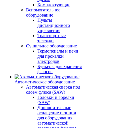
Комплектующие
Вспомогательное
оборудование
Пульты
дистанционного
управления
Транспортные
тележки
Сушильное оборудование
Термопеналы и печи
для прокалки
электродов
Бункеры для хранения
флюсов
Автоматическое оборудование
Автоматическая сварка под
слоем флюса (SAW)
Головки и горелки
(SAW)
Дополнительные
оснащение и опции
для оборудования
автоматической