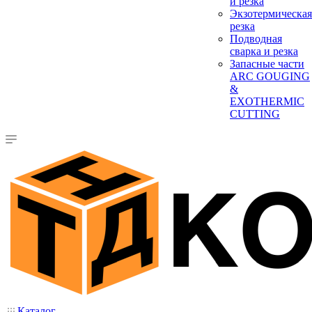
и резка
Экзотермическая
резка
Подводная
сварка и резка
Запасные части
ARC GOUGING
&
EXOTHERMIC
CUTTING
Каталог