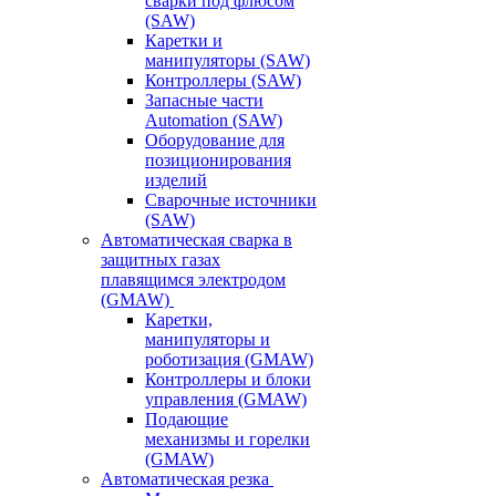
сварки под флюсом
(SAW)
Каретки и
манипуляторы (SAW)
Контроллеры (SAW)
Запасные части
Automation (SAW)
Оборудование для
позиционирования
изделий
Сварочные источники
(SAW)
Автоматическая сварка в
защитных газах
плавящимся электродом
(GMAW)
Каретки,
манипуляторы и
роботизация (GMAW)
Контроллеры и блоки
управления (GMAW)
Подающие
механизмы и горелки
(GMAW)
Автоматическая резка