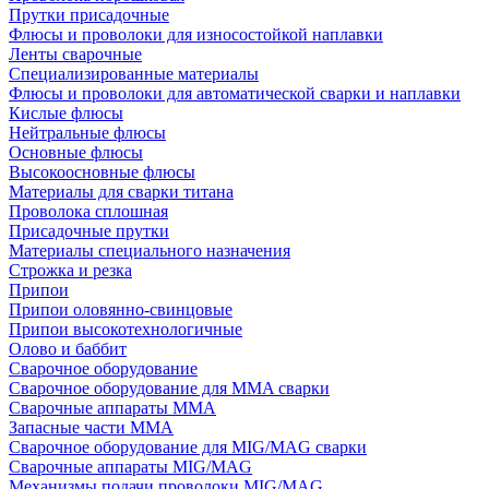
Прутки присадочные
Флюсы и проволоки для износостойкой наплавки
Ленты сварочные
Специализированные материалы
Флюсы и проволоки для автоматической сварки и наплавки
Кислые флюсы
Нейтральные флюсы
Основные флюсы
Высокоосновные флюсы
Материалы для сварки титана
Проволока сплошная
Присадочные прутки
Материалы специального назначения
Строжка и резка
Припои
Припои оловянно-свинцовые
Припои высокотехнологичные
Олово и баббит
Сварочное оборудование
Сварочное оборудование для MMA сварки
Сварочные аппараты MMA
Запасные части MMA
Сварочное оборудование для MIG/MAG сварки
Сварочные аппараты MIG/MAG
Механизмы подачи проволоки MIG/MAG