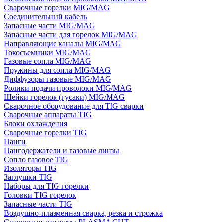
Сварочные горелки MIG/MAG
Соединительный кабель
Запасные части MIG/MAG
Запасные части для горелок MIG/MAG
Направляющие каналы MIG/MAG
Токосъемники MIG/MAG
Газовые сопла MIG/MAG
Пружины для сопла MIG/MAG
Диффузоры газовые MIG/MAG
Ролики подачи проволоки MIG/MAG
Шейки горелок (гусаки) MIG/MAG
Сварочное оборудование для TIG сварки
Сварочные аппараты TIG
Блоки охлаждения
Сварочные горелки TIG
Цанги
Цангодержатели и газовые линзы
Сопло газовое TIG
Изоляторы TIG
Заглушки TIG
Наборы для TIG горелки
Головки TIG горелок
Запасные части TIG
Воздушно-плазменная сварка, резка и строжка
Сварочные аппараты PLASMA CUT