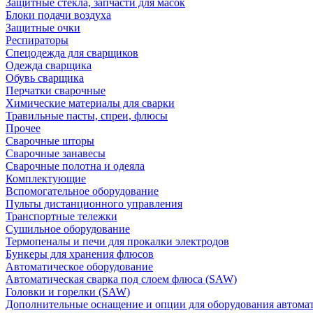
Защитные стекла, запчасти для масок
Блоки подачи воздуха
Защитные очки
Респираторы
Спецодежда для сварщиков
Одежда сварщика
Обувь сварщика
Перчатки сварочные
Химические материалы для сварки
Травильные пасты, спреи, флюсы
Прочее
Сварочные шторы
Сварочные занавесы
Сварочные полотна и одеяла
Комплектующие
Вспомогательное оборудование
Пульты дистанционного управления
Транспортные тележки
Сушильное оборудование
Термопеналы и печи для прокалки электродов
Бункеры для хранения флюсов
Автоматическое оборудование
Автоматическая сварка под слоем флюса (SAW)
Головки и горелки (SAW)
Дополнительные оснащение и опции для оборудования автома