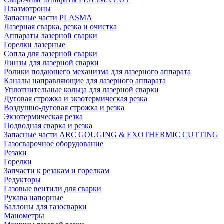
Плазмотроны
Запасные части PLASMA
Лазерная сварка, резка и очистка
Аппараты лазерной сварки
Горелки лазерные
Сопла для лазерной сварки
Линзы для лазерной сварки
Ролики подающего механизма для лазерного аппарата
Каналы направляющие для лазерного аппарата
Уплотнительные кольца для лазерной сварки
Дуговая строжка и экзотермическая резка
Воздушно-дуговая строжка и резка
Экзотермическая резка
Подводная сварка и резка
Запасные части ARC GOUGING & EXOTHERMIC CUTTING
Газосварочное оборудование
Резаки
Горелки
Запчасти к резакам и горелкам
Редукторы
Газовые вентили для сварки
Рукава напорные
Баллоны для газосварки
Манометры