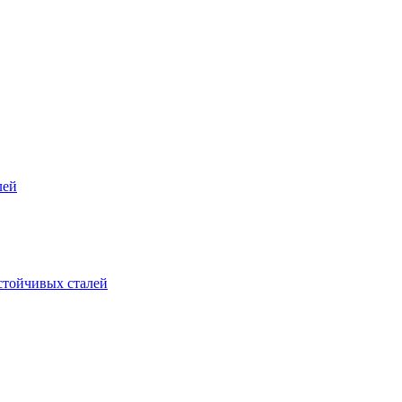
лей
стойчивых сталей