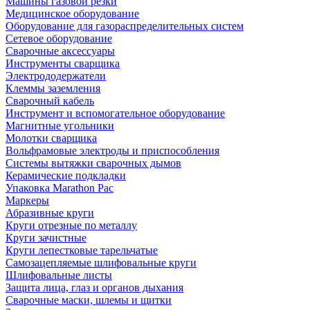
Машины газовой резки
Медицинское оборудование
Оборудование для газораспределительных систем
Сетевое оборудование
Сварочные аксессуары
Инструменты сварщика
Электрододержатели
Клеммы заземления
Сварочный кабель
Инструмент и вспомогательное оборудование
Магнитные угольники
Молотки сварщика
Вольфрамовые электроды и приспособления
Системы вытяжки сварочных дымов
Керамические подкладки
Упаковка Marathon Pac
Маркеры
Абразивные круги
Круги отрезные по металлу
Круги зачистные
Круги лепестковые тарельчатые
Самозацепляемые шлифовальные круги
Шлифовальные листы
Защита лица, глаз и органов дыхания
Сварочные маски, шлемы и щитки