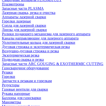
Плазмотроны
Запасные части PLASMA
Лазерная сварка, резка и очистка
Аппараты лазерной сварки
Горелки лазерные
Сопла для лазерной сварки
Линзы для лазерной сварки
Ролики подающего механизма для лазерного аппарата
Каналы направляющие для лазерного аппарата
Уплотнительные кольца для лазерной сварки
Дуговая строжка и экзотермическая резка
Воздушно-дуговая строжка и резка
Экзотермическая резка
Подводная сварка и резка
Запасные части ARC GOUGING & EXOTHERMIC CUTTING
Газосварочное оборудование
Резаки
Горелки
Запчасти к резакам и горелкам
Редукторы
Газовые вентили для сварки
Рукава напорные
Баллоны для газосварки
Манометры