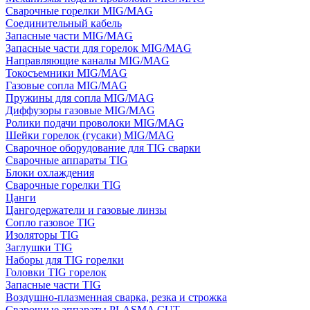
Сварочные горелки MIG/MAG
Соединительный кабель
Запасные части MIG/MAG
Запасные части для горелок MIG/MAG
Направляющие каналы MIG/MAG
Токосъемники MIG/MAG
Газовые сопла MIG/MAG
Пружины для сопла MIG/MAG
Диффузоры газовые MIG/MAG
Ролики подачи проволоки MIG/MAG
Шейки горелок (гусаки) MIG/MAG
Сварочное оборудование для TIG сварки
Сварочные аппараты TIG
Блоки охлаждения
Сварочные горелки TIG
Цанги
Цангодержатели и газовые линзы
Сопло газовое TIG
Изоляторы TIG
Заглушки TIG
Наборы для TIG горелки
Головки TIG горелок
Запасные части TIG
Воздушно-плазменная сварка, резка и строжка
Сварочные аппараты PLASMA CUT