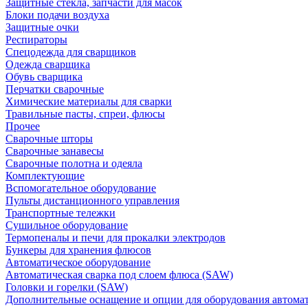
Защитные стекла, запчасти для масок
Блоки подачи воздуха
Защитные очки
Респираторы
Спецодежда для сварщиков
Одежда сварщика
Обувь сварщика
Перчатки сварочные
Химические материалы для сварки
Травильные пасты, спреи, флюсы
Прочее
Сварочные шторы
Сварочные занавесы
Сварочные полотна и одеяла
Комплектующие
Вспомогательное оборудование
Пульты дистанционного управления
Транспортные тележки
Сушильное оборудование
Термопеналы и печи для прокалки электродов
Бункеры для хранения флюсов
Автоматическое оборудование
Автоматическая сварка под слоем флюса (SAW)
Головки и горелки (SAW)
Дополнительные оснащение и опции для оборудования автома