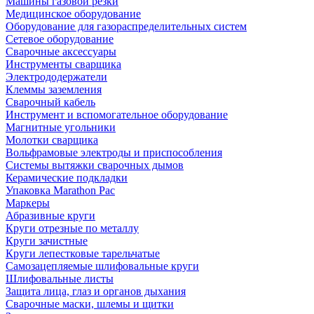
Машины газовой резки
Медицинское оборудование
Оборудование для газораспределительных систем
Сетевое оборудование
Сварочные аксессуары
Инструменты сварщика
Электрододержатели
Клеммы заземления
Сварочный кабель
Инструмент и вспомогательное оборудование
Магнитные угольники
Молотки сварщика
Вольфрамовые электроды и приспособления
Системы вытяжки сварочных дымов
Керамические подкладки
Упаковка Marathon Pac
Маркеры
Абразивные круги
Круги отрезные по металлу
Круги зачистные
Круги лепестковые тарельчатые
Самозацепляемые шлифовальные круги
Шлифовальные листы
Защита лица, глаз и органов дыхания
Сварочные маски, шлемы и щитки