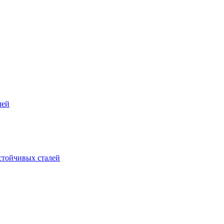
лей
стойчивых сталей