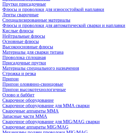
Прутки присадочные
Флюсы и проволоки для износостойкой наплавки
Ленты сварочные
Специализированные материалы
Флюсы и проволоки для автоматической сварки и наплавки
Кислые флюсы
Нейтральные флюсы
Основные флюсы
Высокоосновные флюсы
Материалы для сварки титана
Проволока сплошная
Присадочные прутки
Материалы специального назначения
Строжка и резка
Припои
Припои оловянно-свинцовые
Припои высокотехнологичные
Олово и баббит
Сварочное оборудование
Сварочное оборудование для MMA сварки
Сварочные аппараты MMA
Запасные части MMA
Сварочное оборудование для MIG/MAG сварки
Сварочные аппараты MIG/MAG
Механизмы подачи проволоки MIG/MAG