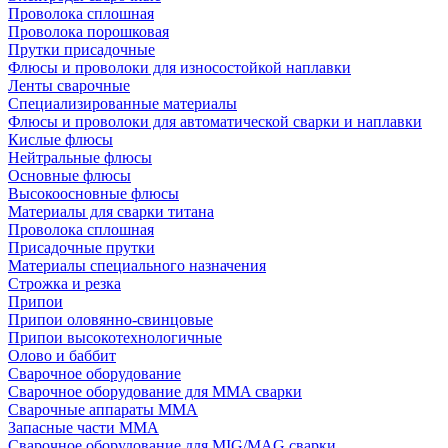
Проволока сплошная
Проволока порошковая
Прутки присадочные
Флюсы и проволоки для износостойкой наплавки
Ленты сварочные
Специализированные материалы
Флюсы и проволоки для автоматической сварки и наплавки
Кислые флюсы
Нейтральные флюсы
Основные флюсы
Высокоосновные флюсы
Материалы для сварки титана
Проволока сплошная
Присадочные прутки
Материалы специального назначения
Строжка и резка
Припои
Припои оловянно-свинцовые
Припои высокотехнологичные
Олово и баббит
Сварочное оборудование
Сварочное оборудование для MMA сварки
Сварочные аппараты MMA
Запасные части MMA
Сварочное оборудование для MIG/MAG сварки