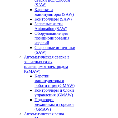
сварки под флюсом
(SAW)
Каретки и
манипуляторы (SAW)
Контроллеры (SAW)
Запасные части
Automation (SAW)
Оборудование для
позиционирования
изделий
Сварочные источники
(SAW)
Автоматическая сварка в
защитных газах
плавящимся электродом
(GMAW)
Каретки,
манипуляторы и
роботизация (GMAW)
Контроллеры и блоки
управления (GMAW)
Подающие
механизмы и горелки
(GMAW)
Автоматическая резка