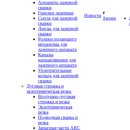
Аппараты лазерной
сварки
Горелки лазерные
Новости
Сопла для лазерной
Акции
сварки
Линзы для лазерной
сварки
Ролики подающего
механизма для
лазерного аппарата
Каналы
направляющие для
лазерного аппарата
Уплотнительные
кольца для лазерной
сварки
Дуговая строжка и
экзотермическая резка
Воздушно-дуговая
строжка и резка
Экзотермическая
резка
Подводная сварка и
резка
Запасные части ARC