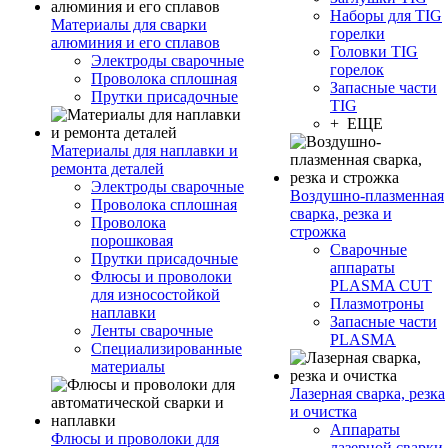
Наборы для TIG
Материалы для сварки
горелки
алюминия и его сплавов
Головки TIG
Электроды сварочные
горелок
Проволока сплошная
Запасные части
Прутки присадочные
TIG
+ ЕЩЕ
Материалы для наплавки и
ремонта деталей
Электроды сварочные
Воздушно-плазменная
Проволока сплошная
сварка, резка и
Проволока
строжка
порошковая
Сварочные
Прутки присадочные
аппараты
Флюсы и проволоки
PLASMA CUT
для износостойкой
Плазмотроны
наплавки
Запасные части
Ленты сварочные
PLASMA
Специализированные
материалы
Лазерная сварка, резка
и очистка
Аппараты
Флюсы и проволоки для
лазерной сварки