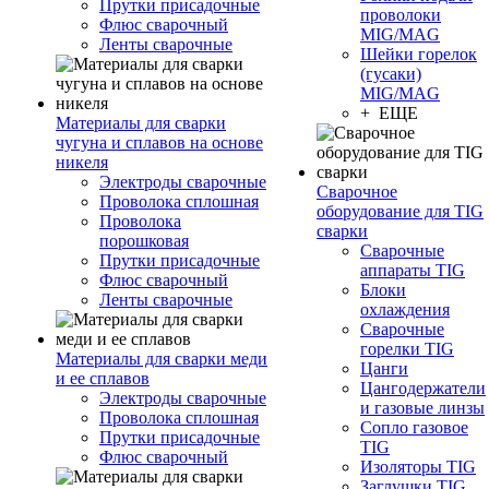
Прутки присадочные
проволоки
Флюс сварочный
MIG/MAG
Ленты сварочные
Шейки горелок
(гусаки)
MIG/MAG
+ ЕЩЕ
Материалы для сварки
чугуна и сплавов на основе
никеля
Электроды сварочные
Сварочное
Проволока сплошная
оборудование для TIG
Проволока
сварки
порошковая
Сварочные
Прутки присадочные
аппараты TIG
Флюс сварочный
Блоки
Ленты сварочные
охлаждения
Сварочные
горелки TIG
Материалы для сварки меди
Цанги
и ее сплавов
Цангодержатели
Электроды сварочные
и газовые линзы
Проволока сплошная
Сопло газовое
Прутки присадочные
TIG
Флюс сварочный
Изоляторы TIG
Заглушки TIG