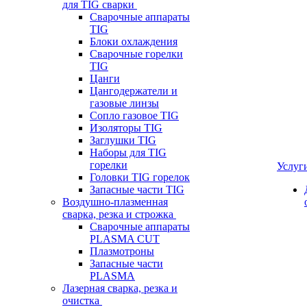
для TIG сварки
Сварочные аппараты
TIG
Блоки охлаждения
Сварочные горелки
TIG
Цанги
Цангодержатели и
газовые линзы
Сопло газовое TIG
Изоляторы TIG
Заглушки TIG
Наборы для TIG
горелки
Услуг
Головки TIG горелок
Запасные части TIG
Воздушно-плазменная
сварка, резка и строжка
Сварочные аппараты
PLASMA CUT
Плазмотроны
Запасные части
PLASMA
Лазерная сварка, резка и
очистка