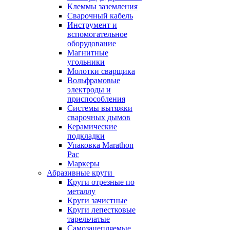
Клеммы заземления
Сварочный кабель
Инструмент и
вспомогательное
оборудование
Магнитные
угольники
Молотки сварщика
Вольфрамовые
электроды и
приспособления
Системы вытяжки
сварочных дымов
Керамические
подкладки
Упаковка Marathon
Pac
Маркеры
Абразивные круги
Круги отрезные по
металлу
Круги зачистные
Круги лепестковые
тарельчатые
Самозацепляемые