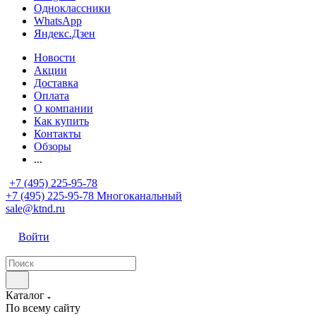
Одноклассники
WhatsApp
Яндекс.Дзен
Новости
Акции
Доставка
Оплата
О компании
Как купить
Контакты
Обзоры
...
+7 (495) 225-95-78
+7 (495) 225-95-78
Многоканальный
sale@ktnd.ru
Войти
Каталог
По всему сайту