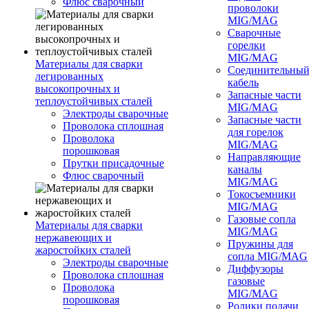
Флюс сварочный
проволоки
MIG/MAG
Сварочные
горелки
MIG/MAG
Материалы для сварки
Соединительны
легированных
кабель
высокопрочных и
Запасные части
теплоустойчивых сталей
MIG/MAG
Электроды сварочные
Запасные части
Проволока сплошная
для горелок
Проволока
MIG/MAG
порошковая
Направляющие
Прутки присадочные
каналы
Флюс сварочный
MIG/MAG
Токосъемники
MIG/MAG
Газовые сопла
Материалы для сварки
MIG/MAG
нержавеющих и
Пружины для
жаростойких сталей
сопла MIG/MAG
Электроды сварочные
Диффузоры
Проволока сплошная
газовые
Проволока
MIG/MAG
порошковая
Ролики подачи