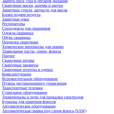
Защита лица, глаз и органов дыхания
Сварочные маски, шлемы и щитки
Защитные стекла, запчасти для масок
Блоки подачи воздуха
Защитные очки
Респираторы
Спецодежда для сварщиков
Одежда сварщика
Обувь сварщика
Перчатки сварочные
Химические материалы для сварки
Травильные пасты, спреи, флюсы
Прочее
Сварочные шторы
Сварочные занавесы
Сварочные полотна и одеяла
Комплектующие
Вспомогательное оборудование
Пульты дистанционного управления
Транспортные тележки
Сушильное оборудование
Термопеналы и печи для прокалки электродов
Бункеры для хранения флюсов
Автоматическое оборудование
Автоматическая сварка под слоем флюса (SAW)