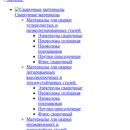
Сварочные материалы
Материалы для сварки
углеродистых и
низколегированных сталей
Электроды сварочные
Проволока сплошная
Проволока
порошковая
Прутки присадочные
Флюс сварочный
Материалы для сварки
легированных
высокопрочных и
теплоустойчивых сталей
Электроды сварочные
Проволока сплошная
Проволока
порошковая
Прутки присадочные
Флюс сварочный
Материалы для сварки
нержавеющих и
жаростойких сталей