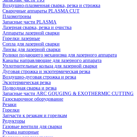
Воздушно-плазменная сварка, резка и строжка
Сварочные аппараты PLASMA CUT
Плазмотроны
Запасные части PLASMA
Лазерная сварка, резка и очистка
Аппараты лазерной сварки
Горелки лазерные
Сопла для лазерной сварки
Линзы для лазерной сварки
Ролики подающего механизма для лазерного аппарата
Каналы направляющие для лазерного аппарата
Уплотнительные кольца для лазерной сварки
Дуговая строжка и экзотермическая резка
Воздушно-дуговая строжка и резка
Экзотермическая резка
Подводная сварка и резка
Запасные части ARC GOUGING & EXOTHERMIC CUTTING
Газосварочное оборудование
Резаки
Горелки
Запчасти к резакам и горелкам
Редукторы
Газовые вентили для сварки
Рукава напорные