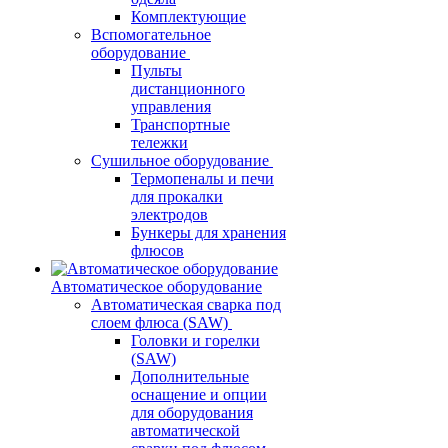
Комплектующие
Вспомогательное
оборудование
Пульты
дистанционного
управления
Транспортные
тележки
Сушильное оборудование
Термопеналы и печи
для прокалки
электродов
Бункеры для хранения
флюсов
Автоматическое оборудование
Автоматическая сварка под
слоем флюса (SAW)
Головки и горелки
(SAW)
Дополнительные
оснащение и опции
для оборудования
автоматической