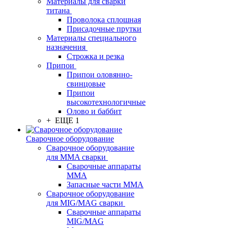
Материалы для сварки
титана
Проволока сплошная
Присадочные прутки
Материалы специального
назначения
Строжка и резка
Припои
Припои оловянно-
свинцовые
Припои
высокотехнологичные
Олово и баббит
+ ЕЩЕ 1
Сварочное оборудование
Сварочное оборудование
для MMA сварки
Сварочные аппараты
MMA
Запасные части MMA
Сварочное оборудование
для MIG/MAG сварки
Сварочные аппараты
MIG/MAG