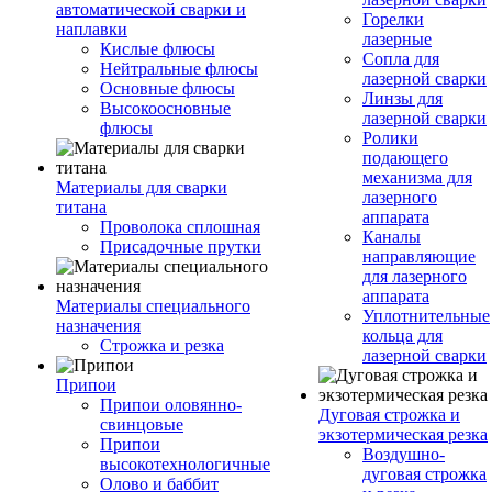
автоматической сварки и
Горелки
наплавки
лазерные
Кислые флюсы
Сопла для
Нейтральные флюсы
лазерной сварки
Основные флюсы
Линзы для
Высокоосновные
лазерной сварки
флюсы
Ролики
подающего
механизма для
Материалы для сварки
лазерного
титана
аппарата
Проволока сплошная
Каналы
Присадочные прутки
направляющие
для лазерного
аппарата
Материалы специального
Уплотнительные
назначения
кольца для
Строжка и резка
лазерной сварки
Припои
Припои оловянно-
Дуговая строжка и
свинцовые
экзотермическая резка
Припои
Воздушно-
высокотехнологичные
дуговая строжка
Олово и баббит