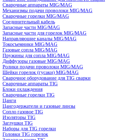
Сварочные аппараты MIG/MAG
Механизмы подачи проволоки MIG/MAG
Сварочные горелки MIG/MAG
Соединительный кабель
Запасные части MIG/MAG
Запасные части для горелок MIG/MAG
Направляющие каналы MIG/MAG
Токосъемники MIG/MAG
Газовые сопла MIG/MAG
Пружины для сопла MIG/MAG
Диффузоры газовые MIG/MAG
Ролики подачи проволоки MIG/MAG
Шейки горелок (гусаки) MIG/MAG
Сварочное оборудование для TIG сварки
Сварочные аппараты TIG
Блоки охлаждения
Сварочные горелки TIG
Цанги
Цангодержатели и газовые линзы
Сопло газовое TIG
Изоляторы TIG
Заглушки TIG
Наборы для TIG горелки
Головки TIG горелок
Запасные части TIG