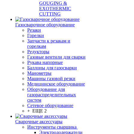
GOUGING &
EXOTHERMIC
CUTTING
Газосварочное оборудование
Резаки
Горелки
Запчасти к резакам и
горелкам
Редукторы
Газовые вентили для сварки
Рукава напорные
Баллоны для газосварки
Манометры
Машины газовой резки
Медицинское оборудование
Оборудование для
газораспределительных
систем
Сетевое оборудование
+ ЕЩЕ 2
Сварочные аксессуары
Инструменты сварщика
Электрододержатели