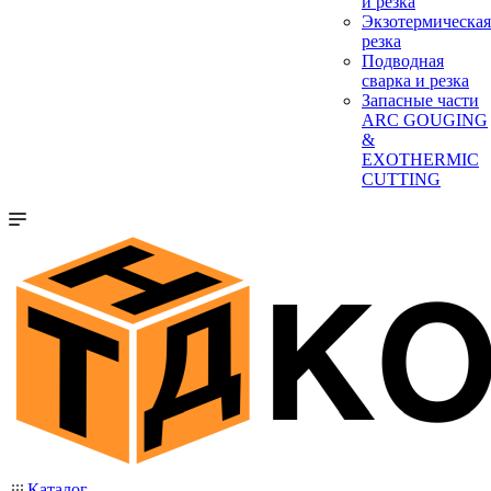
и резка
Экзотермическая
резка
Подводная
сварка и резка
Запасные части
ARC GOUGING
&
EXOTHERMIC
CUTTING
Каталог