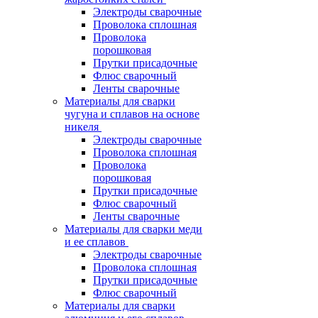
Электроды сварочные
Проволока сплошная
Проволока
порошковая
Прутки присадочные
Флюс сварочный
Ленты сварочные
Материалы для сварки
чугуна и сплавов на основе
никеля
Электроды сварочные
Проволока сплошная
Проволока
порошковая
Прутки присадочные
Флюс сварочный
Ленты сварочные
Материалы для сварки меди
и ее сплавов
Электроды сварочные
Проволока сплошная
Прутки присадочные
Флюс сварочный
Материалы для сварки