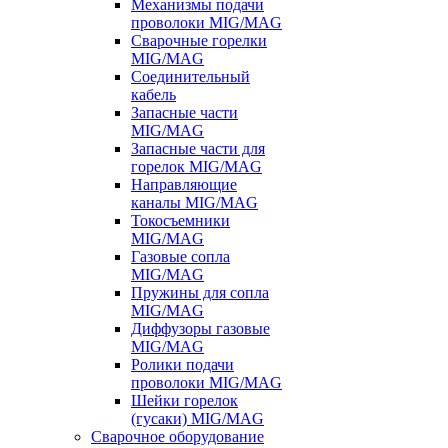
Механизмы подачи
проволоки MIG/MAG
Сварочные горелки
MIG/MAG
Соединительный
кабель
Запасные части
MIG/MAG
Запасные части для
горелок MIG/MAG
Направляющие
каналы MIG/MAG
Токосъемники
MIG/MAG
Газовые сопла
MIG/MAG
Пружины для сопла
MIG/MAG
Диффузоры газовые
MIG/MAG
Ролики подачи
проволоки MIG/MAG
Шейки горелок
(гусаки) MIG/MAG
Сварочное оборудование