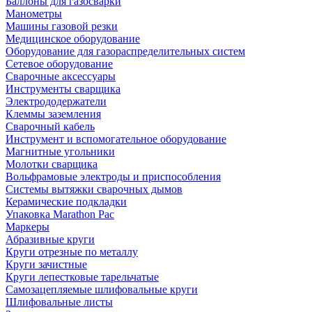
Баллоны для газосварки
Манометры
Машины газовой резки
Медицинское оборудование
Оборудование для газораспределительных систем
Сетевое оборудование
Сварочные аксессуары
Инструменты сварщика
Электрододержатели
Клеммы заземления
Сварочный кабель
Инструмент и вспомогательное оборудование
Магнитные угольники
Молотки сварщика
Вольфрамовые электроды и приспособления
Системы вытяжки сварочных дымов
Керамические подкладки
Упаковка Marathon Pac
Маркеры
Абразивные круги
Круги отрезные по металлу
Круги зачистные
Круги лепестковые тарельчатые
Самозацепляемые шлифовальные круги
Шлифовальные листы