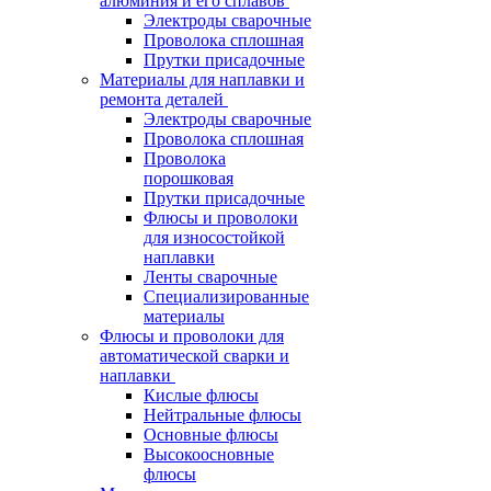
алюминия и его сплавов
Электроды сварочные
Проволока сплошная
Прутки присадочные
Материалы для наплавки и
ремонта деталей
Электроды сварочные
Проволока сплошная
Проволока
порошковая
Прутки присадочные
Флюсы и проволоки
для износостойкой
наплавки
Ленты сварочные
Специализированные
материалы
Флюсы и проволоки для
автоматической сварки и
наплавки
Кислые флюсы
Нейтральные флюсы
Основные флюсы
Высокоосновные
флюсы