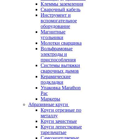
Клеммы заземления
Сварочный кабель
Инструмент и
вспомогательное
оборудование
Магнитные
угольники
Молотки сварщика
Вольфрамовые
электроды и
приспособления
Системы вытяжки
сварочных дымов
Керамические
подкладки
Упаковка Marathon
Pac
Маркеры
Абразивные круги
Круги отрезные по
металлу
Круги зачистные
Круги лепестковые
тарельчатые
Самозацепляемые