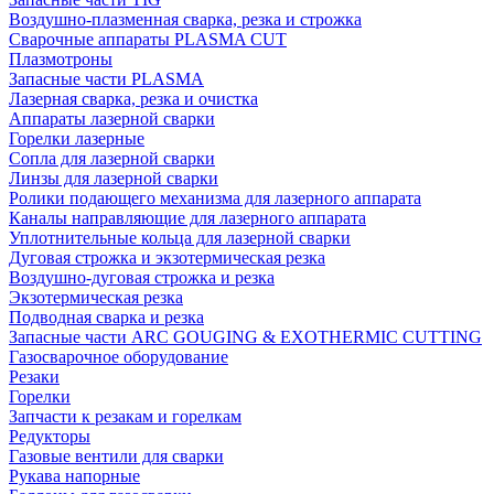
Воздушно-плазменная сварка, резка и строжка
Сварочные аппараты PLASMA CUT
Плазмотроны
Запасные части PLASMA
Лазерная сварка, резка и очистка
Аппараты лазерной сварки
Горелки лазерные
Сопла для лазерной сварки
Линзы для лазерной сварки
Ролики подающего механизма для лазерного аппарата
Каналы направляющие для лазерного аппарата
Уплотнительные кольца для лазерной сварки
Дуговая строжка и экзотермическая резка
Воздушно-дуговая строжка и резка
Экзотермическая резка
Подводная сварка и резка
Запасные части ARC GOUGING & EXOTHERMIC CUTTING
Газосварочное оборудование
Резаки
Горелки
Запчасти к резакам и горелкам
Редукторы
Газовые вентили для сварки
Рукава напорные