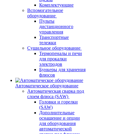
Комплектующие
Вспомогательное
оборудование
Пульты
дистанционного
управления
Транспортные
тележки
Сушильное оборудование
Термопеналы и печи
для прокалки
электродов
Бункеры для хранения
флюсов
Автоматическое оборудование
Автоматическая сварка под
слоем флюса (SAW)
Головки и горелки
(SAW)
Дополнительные
оснащение и опции
для оборудования
автоматической