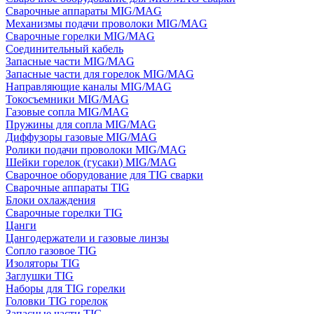
Сварочные аппараты MIG/MAG
Механизмы подачи проволоки MIG/MAG
Сварочные горелки MIG/MAG
Соединительный кабель
Запасные части MIG/MAG
Запасные части для горелок MIG/MAG
Направляющие каналы MIG/MAG
Токосъемники MIG/MAG
Газовые сопла MIG/MAG
Пружины для сопла MIG/MAG
Диффузоры газовые MIG/MAG
Ролики подачи проволоки MIG/MAG
Шейки горелок (гусаки) MIG/MAG
Сварочное оборудование для TIG сварки
Сварочные аппараты TIG
Блоки охлаждения
Сварочные горелки TIG
Цанги
Цангодержатели и газовые линзы
Сопло газовое TIG
Изоляторы TIG
Заглушки TIG
Наборы для TIG горелки
Головки TIG горелок
Запасные части TIG