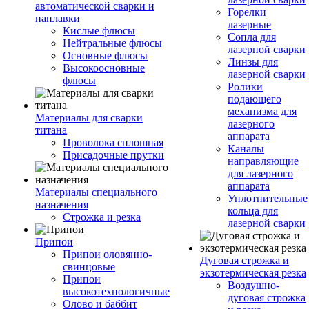
автоматической сварки и
Горелки
наплавки
лазерные
Кислые флюсы
Сопла для
Нейтральные флюсы
лазерной сварки
Основные флюсы
Линзы для
Высокоосновные
лазерной сварки
флюсы
Ролики
подающего
механизма для
Материалы для сварки
лазерного
титана
аппарата
Проволока сплошная
Каналы
Присадочные прутки
направляющие
для лазерного
аппарата
Материалы специального
Уплотнительные
назначения
кольца для
Строжка и резка
лазерной сварки
Припои
Припои оловянно-
Дуговая строжка и
свинцовые
экзотермическая резка
Припои
Воздушно-
высокотехнологичные
дуговая строжка
Олово и баббит