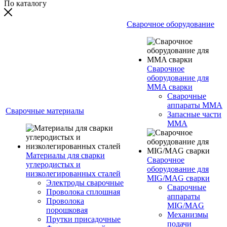
По каталогу
Сварочное оборудование
Сварочное
оборудование для
MMA сварки
Сварочные
аппараты MMA
Сварочные материалы
Запасные части
MMA
Материалы для сварки
Сварочное
углеродистых и
оборудование для
низколегированных сталей
MIG/MAG сварки
Электроды сварочные
Сварочные
Проволока сплошная
аппараты
Проволока
MIG/MAG
порошковая
Механизмы
Прутки присадочные
подачи