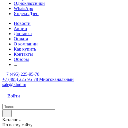
Одноклассники
WhatsApp
Яндекс.Дзен
Новости
Акции
Доставка
Оплата
О компании
Как купить
Контакты
Обзоры
...
+7 (495) 225-95-78
+7 (495) 225-95-78
Многоканальный
sale@ktnd.ru
Войти
Каталог
По всему сайту