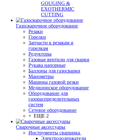
GOUGING &
EXOTHERMIC
CUTTING
Газосварочное оборудование
Резаки
Горелки
Запчасти к резакам и
горелкам
Редукторы
Газовые вентили для сварки
Рукава напорные
Баллоны для газосварки
Манометры
Машины газовой резки
Медицинское оборудование
Оборудование для
газораспределительных
систем
Сетевое оборудование
+ ЕЩЕ 2
Сварочные аксессуары
Инструменты сварщика
Электрододержатели