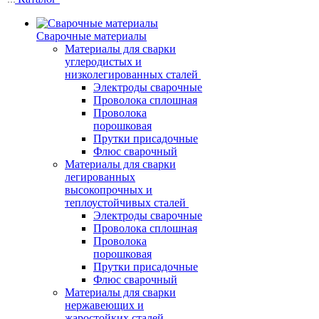
Сварочные материалы
Материалы для сварки
углеродистых и
низколегированных сталей
Электроды сварочные
Проволока сплошная
Проволока
порошковая
Прутки присадочные
Флюс сварочный
Материалы для сварки
легированных
высокопрочных и
теплоустойчивых сталей
Электроды сварочные
Проволока сплошная
Проволока
порошковая
Прутки присадочные
Флюс сварочный
Материалы для сварки
нержавеющих и
жаростойких сталей