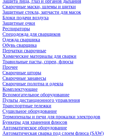
Защита лица, глаз и органов дыхания
Сварочные маски, шлемы и щитки
Защитные стекла, запчасти для масок
Блоки подачи воздуха
Защитные очки
Респираторы
Спецодежда для сварщиков
Одежда сварщика
Обувь сварщика
Перчатки сварочные
Химические материалы для сварки
Травильные пасты, спреи, флюсы
Прочее
Сварочные шторы
Сварочные занавесы
Сварочные полотна и одеяла
Комплектующие
Вспомогательное оборудование
Пульты дистанционного управления
Транспортные тележки
Сушильное оборудование
Термопеналы и печи для прокалки электродов
Бункеры для хранения флюсов
Автоматическое оборудование
Автоматическая сварка под слоем флюса (SAW)