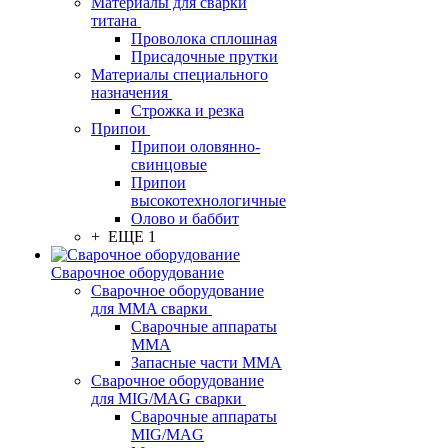
Материалы для сварки
титана
Проволока сплошная
Присадочные прутки
Материалы специального
назначения
Строжка и резка
Припои
Припои оловянно-
свинцовые
Припои
высокотехнологичные
Олово и баббит
+ ЕЩЕ 1
Сварочное оборудование
Сварочное оборудование
для MMA сварки
Сварочные аппараты
MMA
Запасные части MMA
Сварочное оборудование
для MIG/MAG сварки
Сварочные аппараты
MIG/MAG