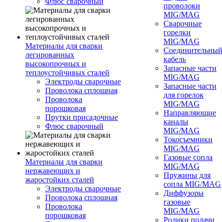
Флюс сварочный
проволоки
MIG/MAG
Сварочные
горелки
MIG/MAG
Материалы для сварки
Соединительны
легированных
кабель
высокопрочных и
Запасные части
теплоустойчивых сталей
MIG/MAG
Электроды сварочные
Запасные части
Проволока сплошная
для горелок
Проволока
MIG/MAG
порошковая
Направляющие
Прутки присадочные
каналы
Флюс сварочный
MIG/MAG
Токосъемники
MIG/MAG
Газовые сопла
Материалы для сварки
MIG/MAG
нержавеющих и
Пружины для
жаростойких сталей
сопла MIG/MAG
Электроды сварочные
Диффузоры
Проволока сплошная
газовые
Проволока
MIG/MAG
порошковая
Ролики подачи