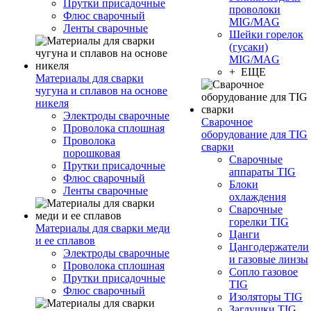
Прутки присадочные
проволоки
Флюс сварочный
MIG/MAG
Ленты сварочные
Шейки горелок
(гусаки)
MIG/MAG
+ ЕЩЕ
Материалы для сварки
чугуна и сплавов на основе
никеля
Электроды сварочные
Сварочное
Проволока сплошная
оборудование для TIG
Проволока
сварки
порошковая
Сварочные
Прутки присадочные
аппараты TIG
Флюс сварочный
Блоки
Ленты сварочные
охлаждения
Сварочные
горелки TIG
Материалы для сварки меди
Цанги
и ее сплавов
Цангодержатели
Электроды сварочные
и газовые линзы
Проволока сплошная
Сопло газовое
Прутки присадочные
TIG
Флюс сварочный
Изоляторы TIG
Заглушки TIG