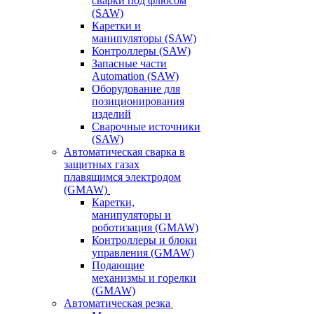
сварки под флюсом
(SAW)
Каретки и
манипуляторы (SAW)
Контроллеры (SAW)
Запасные части
Automation (SAW)
Оборудование для
позиционирования
изделий
Сварочные источники
(SAW)
Автоматическая сварка в
защитных газах
плавящимся электродом
(GMAW)
Каретки,
манипуляторы и
роботизация (GMAW)
Контроллеры и блоки
управления (GMAW)
Подающие
механизмы и горелки
(GMAW)
Автоматическая резка