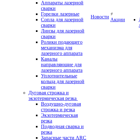
Аппараты лазерной
сварки
Горелки лазерные
Новости
Сопла для лазерной
Акции
сварки
Линзы для лазерной
сварки
Ролики подающего
механизма для
лазерного аппарата
Каналы
направляющие для
лазерного аппарата
Уплотнительные
кольца для лазерной
сварки
Дуговая строжка и
экзотермическая резка
Воздушно-дуговая
строжка и резка
Экзотермическая
резка
Подводная сварка и
резка
Запасные части ARC