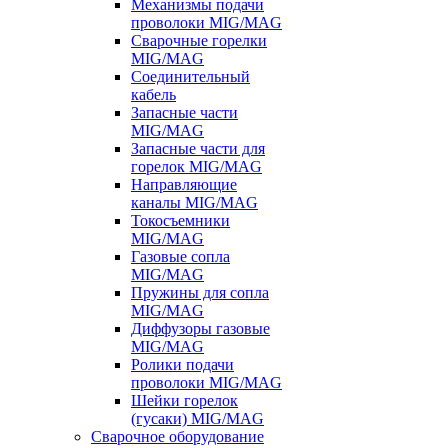
Механизмы подачи
проволоки MIG/MAG
Сварочные горелки
MIG/MAG
Соединительный
кабель
Запасные части
MIG/MAG
Запасные части для
горелок MIG/MAG
Направляющие
каналы MIG/MAG
Токосъемники
MIG/MAG
Газовые сопла
MIG/MAG
Пружины для сопла
MIG/MAG
Диффузоры газовые
MIG/MAG
Ролики подачи
проволоки MIG/MAG
Шейки горелок
(гусаки) MIG/MAG
Сварочное оборудование