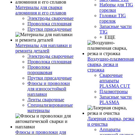
Наборы для TIG
Материалы для сварки
горелки
алюминия и его сплавов
Головки TIG
Электроды сварочные
горелок
Проволока сплошная
Запасные части
Прутки присадочные
TIG
+ ЕЩЕ
Материалы для наплавки и
ремонта деталей
Электроды сварочные
Воздушно-плазменная
Проволока сплошная
сварка, резка и
Проволока
строжка
порошковая
Сварочные
Прутки присадочные
аппараты
Флюсы и проволоки
PLASMA CUT
для износостойкой
Плазмотроны
наплавки
Запасные части
Ленты сварочные
PLASMA
Специализированные
материалы
Лазерная сварка, резка
и очистка
Аппараты
Флюсы и проволоки для
лазерной сварки