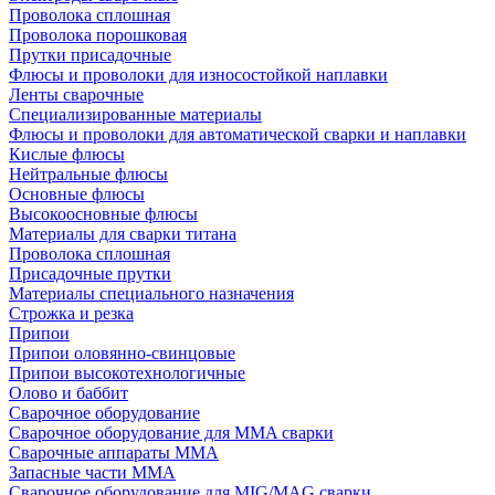
Проволока сплошная
Проволока порошковая
Прутки присадочные
Флюсы и проволоки для износостойкой наплавки
Ленты сварочные
Специализированные материалы
Флюсы и проволоки для автоматической сварки и наплавки
Кислые флюсы
Нейтральные флюсы
Основные флюсы
Высокоосновные флюсы
Материалы для сварки титана
Проволока сплошная
Присадочные прутки
Материалы специального назначения
Строжка и резка
Припои
Припои оловянно-свинцовые
Припои высокотехнологичные
Олово и баббит
Сварочное оборудование
Сварочное оборудование для MMA сварки
Сварочные аппараты MMA
Запасные части MMA
Сварочное оборудование для MIG/MAG сварки