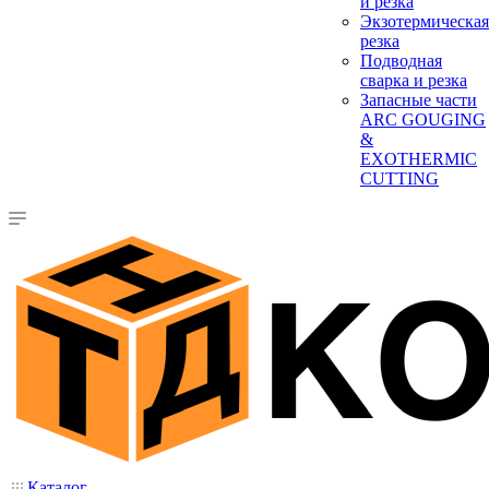
и резка
Экзотермическая
резка
Подводная
сварка и резка
Запасные части
ARC GOUGING
&
EXOTHERMIC
CUTTING
Каталог