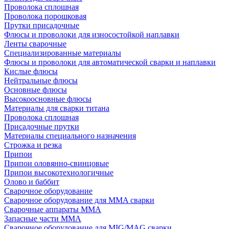
Проволока сплошная
Проволока порошковая
Прутки присадочные
Флюсы и проволоки для износостойкой наплавки
Ленты сварочные
Специализированные материалы
Флюсы и проволоки для автоматической сварки и наплавки
Кислые флюсы
Нейтральные флюсы
Основные флюсы
Высокоосновные флюсы
Материалы для сварки титана
Проволока сплошная
Присадочные прутки
Материалы специального назначения
Строжка и резка
Припои
Припои оловянно-свинцовые
Припои высокотехнологичные
Олово и баббит
Сварочное оборудование
Сварочное оборудование для MMA сварки
Сварочные аппараты MMA
Запасные части MMA
Сварочное оборудование для MIG/MAG сварки