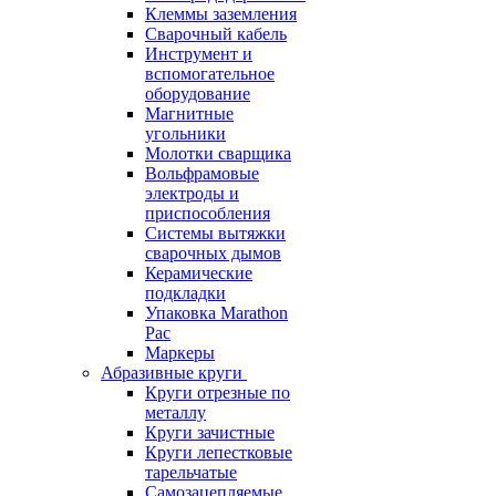
Клеммы заземления
Сварочный кабель
Инструмент и
вспомогательное
оборудование
Магнитные
угольники
Молотки сварщика
Вольфрамовые
электроды и
приспособления
Системы вытяжки
сварочных дымов
Керамические
подкладки
Упаковка Marathon
Pac
Маркеры
Абразивные круги
Круги отрезные по
металлу
Круги зачистные
Круги лепестковые
тарельчатые
Самозацепляемые