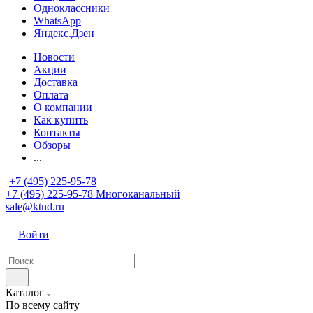
Одноклассники
WhatsApp
Яндекс.Дзен
Новости
Акции
Доставка
Оплата
О компании
Как купить
Контакты
Обзоры
...
+7 (495) 225-95-78
+7 (495) 225-95-78
Многоканальный
sale@ktnd.ru
Войти
Каталог
По всему сайту