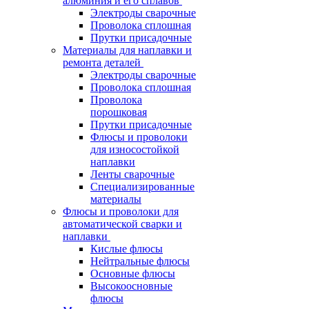
алюминия и его сплавов
Электроды сварочные
Проволока сплошная
Прутки присадочные
Материалы для наплавки и
ремонта деталей
Электроды сварочные
Проволока сплошная
Проволока
порошковая
Прутки присадочные
Флюсы и проволоки
для износостойкой
наплавки
Ленты сварочные
Специализированные
материалы
Флюсы и проволоки для
автоматической сварки и
наплавки
Кислые флюсы
Нейтральные флюсы
Основные флюсы
Высокоосновные
флюсы