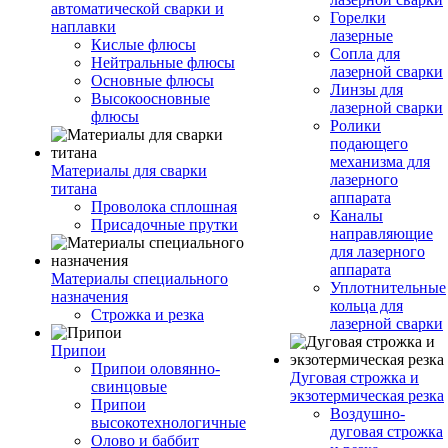
автоматической сварки и
Горелки
наплавки
лазерные
Кислые флюсы
Сопла для
Нейтральные флюсы
лазерной сварки
Основные флюсы
Линзы для
Высокоосновные
лазерной сварки
флюсы
Ролики
подающего
механизма для
Материалы для сварки
лазерного
титана
аппарата
Проволока сплошная
Каналы
Присадочные прутки
направляющие
для лазерного
аппарата
Материалы специального
Уплотнительные
назначения
кольца для
Строжка и резка
лазерной сварки
Припои
Припои оловянно-
Дуговая строжка и
свинцовые
экзотермическая резка
Припои
Воздушно-
высокотехнологичные
дуговая строжка
Олово и баббит