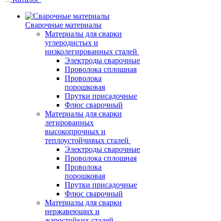
Сварочные материалы
Материалы для сварки
углеродистых и
низколегированных сталей
Электроды сварочные
Проволока сплошная
Проволока
порошковая
Прутки присадочные
Флюс сварочный
Материалы для сварки
легированных
высокопрочных и
теплоустойчивых сталей
Электроды сварочные
Проволока сплошная
Проволока
порошковая
Прутки присадочные
Флюс сварочный
Материалы для сварки
нержавеющих и
жаростойких сталей