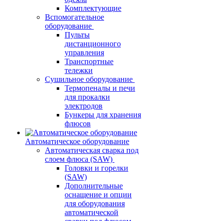
Комплектующие
Вспомогательное
оборудование
Пульты
дистанционного
управления
Транспортные
тележки
Сушильное оборудование
Термопеналы и печи
для прокалки
электродов
Бункеры для хранения
флюсов
Автоматическое оборудование
Автоматическая сварка под
слоем флюса (SAW)
Головки и горелки
(SAW)
Дополнительные
оснащение и опции
для оборудования
автоматической