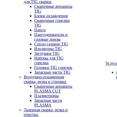
для TIG сварки
Сварочные аппараты
TIG
Блоки охлаждения
Сварочные горелки
TIG
Цанги
Цангодержатели и
газовые линзы
Сопло газовое TIG
Изоляторы TIG
Заглушки TIG
Наборы для TIG
горелки
Услуг
Головки TIG горелок
Запасные части TIG
Воздушно-плазменная
сварка, резка и строжка
Сварочные аппараты
PLASMA CUT
Плазмотроны
Запасные части
PLASMA
Лазерная сварка, резка и
очистка