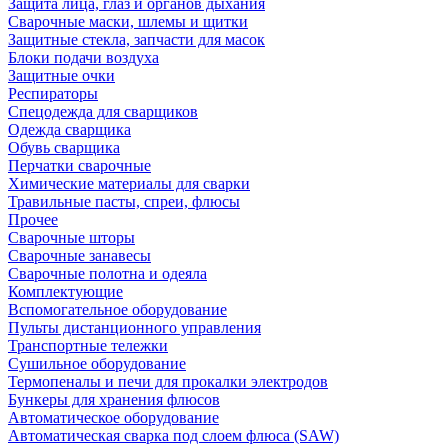
Защита лица, глаз и органов дыхания
Сварочные маски, шлемы и щитки
Защитные стекла, запчасти для масок
Блоки подачи воздуха
Защитные очки
Респираторы
Спецодежда для сварщиков
Одежда сварщика
Обувь сварщика
Перчатки сварочные
Химические материалы для сварки
Травильные пасты, спреи, флюсы
Прочее
Сварочные шторы
Сварочные занавесы
Сварочные полотна и одеяла
Комплектующие
Вспомогательное оборудование
Пульты дистанционного управления
Транспортные тележки
Сушильное оборудование
Термопеналы и печи для прокалки электродов
Бункеры для хранения флюсов
Автоматическое оборудование
Автоматическая сварка под слоем флюса (SAW)