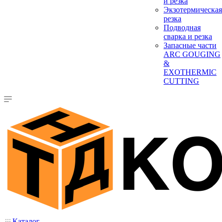
и резка
Экзотермическая
резка
Подводная
сварка и резка
Запасные части
ARC GOUGING
&
EXOTHERMIC
CUTTING
Каталог