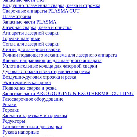
Воздушно-плазменная сварка, резка и строжка
Сварочные аппараты PLASMA CUT
Плазмотроны
Запасные части PLASMA
Лазерная сварка, резка и очистка
Аппараты лазерной сварки
Горелки лазерные
Сопла для лазерной сварки
Линзы для лазерной сварки
Ролики подающего механизма для лазерного аппарата
Каналы направляющие для лазерного аппарата
Уплотнительные кольца для лазерной сварки
Дуговая строжка и экзотермическая резка
Воздушно-дуговая строжка и резка
Экзотермическая резка
Подводная сварка и резка
Запасные части ARC GOUGING & EXOTHERMIC CUTTING
Газосварочное оборудование
Резаки
Горелки
Запчасти к резакам и горелкам
Редукторы
Газовые вентили для сварки
Рукава напорные