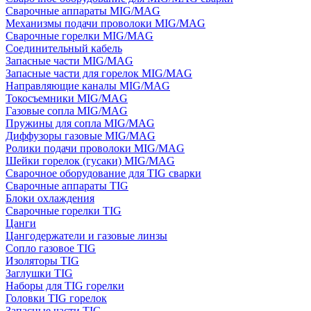
Сварочные аппараты MIG/MAG
Механизмы подачи проволоки MIG/MAG
Сварочные горелки MIG/MAG
Соединительный кабель
Запасные части MIG/MAG
Запасные части для горелок MIG/MAG
Направляющие каналы MIG/MAG
Токосъемники MIG/MAG
Газовые сопла MIG/MAG
Пружины для сопла MIG/MAG
Диффузоры газовые MIG/MAG
Ролики подачи проволоки MIG/MAG
Шейки горелок (гусаки) MIG/MAG
Сварочное оборудование для TIG сварки
Сварочные аппараты TIG
Блоки охлаждения
Сварочные горелки TIG
Цанги
Цангодержатели и газовые линзы
Сопло газовое TIG
Изоляторы TIG
Заглушки TIG
Наборы для TIG горелки
Головки TIG горелок
Запасные части TIG