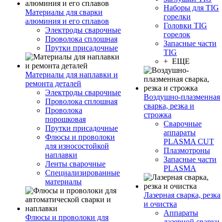
Наборы для TIG
Материалы для сварки
горелки
алюминия и его сплавов
Головки TIG
Электроды сварочные
горелок
Проволока сплошная
Запасные части
Прутки присадочные
TIG
+ ЕЩЕ
Материалы для наплавки и
ремонта деталей
Электроды сварочные
Воздушно-плазменная
Проволока сплошная
сварка, резка и
Проволока
строжка
порошковая
Сварочные
Прутки присадочные
аппараты
Флюсы и проволоки
PLASMA CUT
для износостойкой
Плазмотроны
наплавки
Запасные части
Ленты сварочные
PLASMA
Специализированные
материалы
Лазерная сварка, резка
и очистка
Аппараты
Флюсы и проволоки для
лазерной сварки