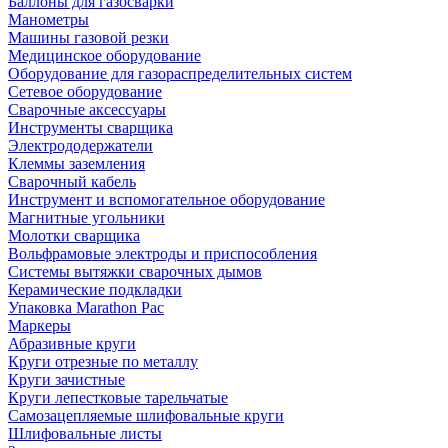
Баллоны для газосварки
Манометры
Машины газовой резки
Медицинское оборудование
Оборудование для газораспределительных систем
Сетевое оборудование
Сварочные аксессуары
Инструменты сварщика
Электрододержатели
Клеммы заземления
Сварочный кабель
Инструмент и вспомогательное оборудование
Магнитные угольники
Молотки сварщика
Вольфрамовые электроды и приспособления
Системы вытяжки сварочных дымов
Керамические подкладки
Упаковка Marathon Pac
Маркеры
Абразивные круги
Круги отрезные по металлу
Круги зачистные
Круги лепестковые тарельчатые
Самозацепляемые шлифовальные круги
Шлифовальные листы