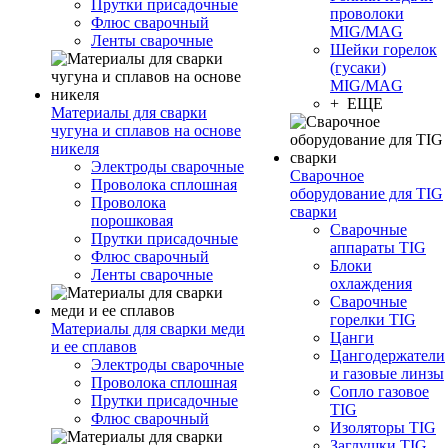
Прутки присадочные
проволоки
Флюс сварочный
MIG/MAG
Ленты сварочные
Шейки горелок
(гусаки)
MIG/MAG
+ ЕЩЕ
Материалы для сварки
чугуна и сплавов на основе
никеля
Электроды сварочные
Сварочное
Проволока сплошная
оборудование для TIG
Проволока
сварки
порошковая
Сварочные
Прутки присадочные
аппараты TIG
Флюс сварочный
Блоки
Ленты сварочные
охлаждения
Сварочные
горелки TIG
Материалы для сварки меди
Цанги
и ее сплавов
Цангодержатели
Электроды сварочные
и газовые линзы
Проволока сплошная
Сопло газовое
Прутки присадочные
TIG
Флюс сварочный
Изоляторы TIG
Заглушки TIG