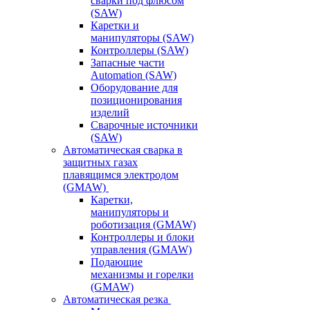
сварки под флюсом
(SAW)
Каретки и
манипуляторы (SAW)
Контроллеры (SAW)
Запасные части
Automation (SAW)
Оборудование для
позиционирования
изделий
Сварочные источники
(SAW)
Автоматическая сварка в
защитных газах
плавящимся электродом
(GMAW)
Каретки,
манипуляторы и
роботизация (GMAW)
Контроллеры и блоки
управления (GMAW)
Подающие
механизмы и горелки
(GMAW)
Автоматическая резка