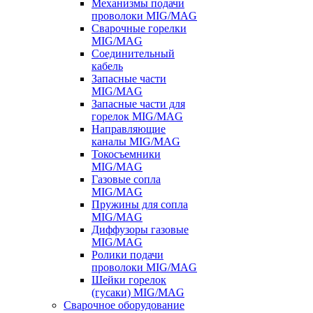
Механизмы подачи
проволоки MIG/MAG
Сварочные горелки
MIG/MAG
Соединительный
кабель
Запасные части
MIG/MAG
Запасные части для
горелок MIG/MAG
Направляющие
каналы MIG/MAG
Токосъемники
MIG/MAG
Газовые сопла
MIG/MAG
Пружины для сопла
MIG/MAG
Диффузоры газовые
MIG/MAG
Ролики подачи
проволоки MIG/MAG
Шейки горелок
(гусаки) MIG/MAG
Сварочное оборудование