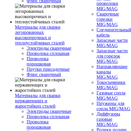
Флюс сварочный
проволоки
MIG/MAG
Сварочные
горелки
MIG/MAG
Материалы для сварки
Соединительны
легированных
кабель
высокопрочных и
Запасные части
теплоустойчивых сталей
MIG/MAG
Электроды сварочные
Запасные части
Проволока сплошная
для горелок
Проволока
MIG/MAG
порошковая
Направляющие
Прутки присадочные
каналы
Флюс сварочный
MIG/MAG
Токосъемники
MIG/MAG
Газовые сопла
Материалы для сварки
MIG/MAG
нержавеющих и
Пружины для
жаростойких сталей
сопла MIG/MAG
Электроды сварочные
Диффузоры
Проволока сплошная
газовые
Проволока
MIG/MAG
порошковая
Ролики подачи