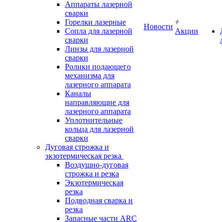
Аппараты лазерной
сварки
Горелки лазерные
Новости
Сопла для лазерной
Акции
сварки
Линзы для лазерной
сварки
Ролики подающего
механизма для
лазерного аппарата
Каналы
направляющие для
лазерного аппарата
Уплотнительные
кольца для лазерной
сварки
Дуговая строжка и
экзотермическая резка
Воздушно-дуговая
строжка и резка
Экзотермическая
резка
Подводная сварка и
резка
Запасные части ARC