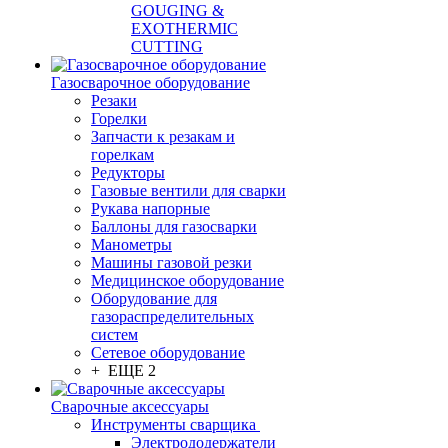
GOUGING &
EXOTHERMIC
CUTTING
Газосварочное оборудование
Резаки
Горелки
Запчасти к резакам и
горелкам
Редукторы
Газовые вентили для сварки
Рукава напорные
Баллоны для газосварки
Манометры
Машины газовой резки
Медицинское оборудование
Оборудование для
газораспределительных
систем
Сетевое оборудование
+ ЕЩЕ 2
Сварочные аксессуары
Инструменты сварщика
Электрододержатели