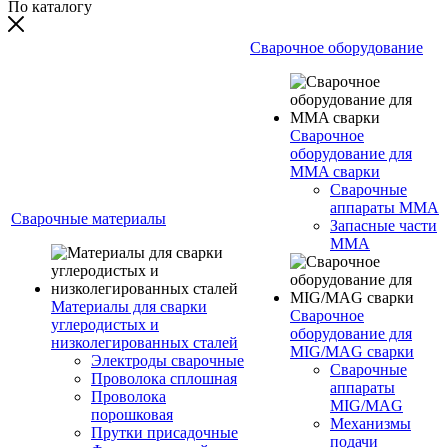
По каталогу
Сварочное оборудование
Сварочное
оборудование для
MMA сварки
Сварочные
аппараты MMA
Сварочные материалы
Запасные части
MMA
Материалы для сварки
Сварочное
углеродистых и
оборудование для
низколегированных сталей
MIG/MAG сварки
Электроды сварочные
Сварочные
Проволока сплошная
аппараты
Проволока
MIG/MAG
порошковая
Механизмы
Прутки присадочные
подачи