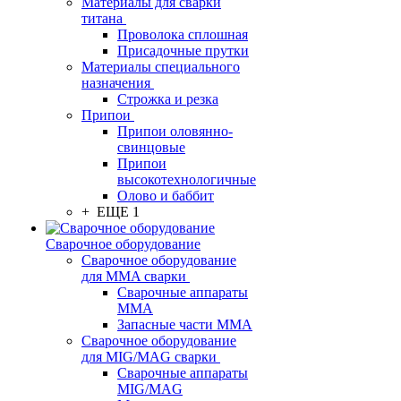
Материалы для сварки
титана
Проволока сплошная
Присадочные прутки
Материалы специального
назначения
Строжка и резка
Припои
Припои оловянно-
свинцовые
Припои
высокотехнологичные
Олово и баббит
+ ЕЩЕ 1
Сварочное оборудование
Сварочное оборудование
для MMA сварки
Сварочные аппараты
MMA
Запасные части MMA
Сварочное оборудование
для MIG/MAG сварки
Сварочные аппараты
MIG/MAG