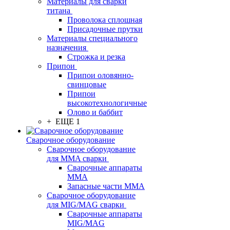
Материалы для сварки
титана
Проволока сплошная
Присадочные прутки
Материалы специального
назначения
Строжка и резка
Припои
Припои оловянно-
свинцовые
Припои
высокотехнологичные
Олово и баббит
+ ЕЩЕ 1
Сварочное оборудование
Сварочное оборудование
для MMA сварки
Сварочные аппараты
MMA
Запасные части MMA
Сварочное оборудование
для MIG/MAG сварки
Сварочные аппараты
MIG/MAG