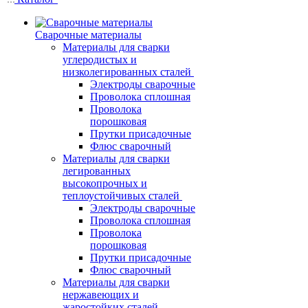
Сварочные материалы
Материалы для сварки
углеродистых и
низколегированных сталей
Электроды сварочные
Проволока сплошная
Проволока
порошковая
Прутки присадочные
Флюс сварочный
Материалы для сварки
легированных
высокопрочных и
теплоустойчивых сталей
Электроды сварочные
Проволока сплошная
Проволока
порошковая
Прутки присадочные
Флюс сварочный
Материалы для сварки
нержавеющих и
жаростойких сталей