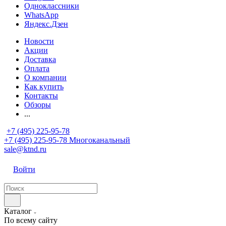
Одноклассники
WhatsApp
Яндекс.Дзен
Новости
Акции
Доставка
Оплата
О компании
Как купить
Контакты
Обзоры
...
+7 (495) 225-95-78
+7 (495) 225-95-78
Многоканальный
sale@ktnd.ru
Войти
Каталог
По всему сайту