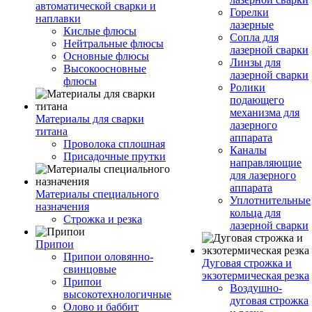
автоматической сварки и
Горелки
наплавки
лазерные
Кислые флюсы
Сопла для
Нейтральные флюсы
лазерной сварки
Основные флюсы
Линзы для
Высокоосновные
лазерной сварки
флюсы
Ролики
подающего
механизма для
Материалы для сварки
лазерного
титана
аппарата
Проволока сплошная
Каналы
Присадочные прутки
направляющие
для лазерного
аппарата
Материалы специального
Уплотнительные
назначения
кольца для
Строжка и резка
лазерной сварки
Припои
Припои оловянно-
Дуговая строжка и
свинцовые
экзотермическая резка
Припои
Воздушно-
высокотехнологичные
дуговая строжка
Олово и баббит