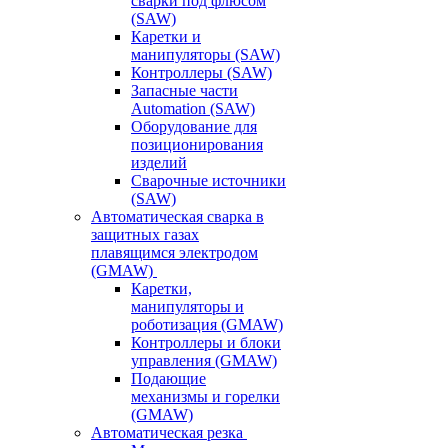
сварки под флюсом
(SAW)
Каретки и
манипуляторы (SAW)
Контроллеры (SAW)
Запасные части
Automation (SAW)
Оборудование для
позиционирования
изделий
Сварочные источники
(SAW)
Автоматическая сварка в
защитных газах
плавящимся электродом
(GMAW)
Каретки,
манипуляторы и
роботизация (GMAW)
Контроллеры и блоки
управления (GMAW)
Подающие
механизмы и горелки
(GMAW)
Автоматическая резка