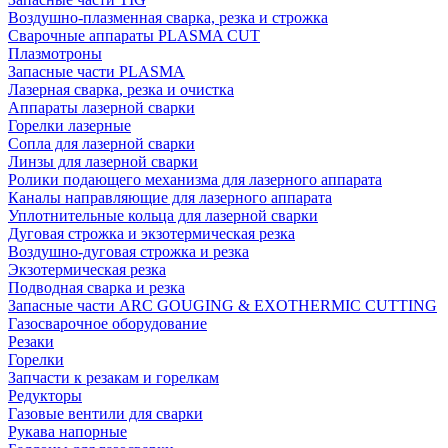
Воздушно-плазменная сварка, резка и строжка
Сварочные аппараты PLASMA CUT
Плазмотроны
Запасные части PLASMA
Лазерная сварка, резка и очистка
Аппараты лазерной сварки
Горелки лазерные
Сопла для лазерной сварки
Линзы для лазерной сварки
Ролики подающего механизма для лазерного аппарата
Каналы направляющие для лазерного аппарата
Уплотнительные кольца для лазерной сварки
Дуговая строжка и экзотермическая резка
Воздушно-дуговая строжка и резка
Экзотермическая резка
Подводная сварка и резка
Запасные части ARC GOUGING & EXOTHERMIC CUTTING
Газосварочное оборудование
Резаки
Горелки
Запчасти к резакам и горелкам
Редукторы
Газовые вентили для сварки
Рукава напорные