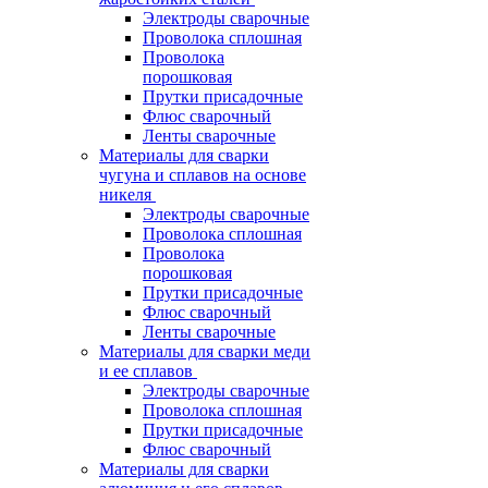
Электроды сварочные
Проволока сплошная
Проволока
порошковая
Прутки присадочные
Флюс сварочный
Ленты сварочные
Материалы для сварки
чугуна и сплавов на основе
никеля
Электроды сварочные
Проволока сплошная
Проволока
порошковая
Прутки присадочные
Флюс сварочный
Ленты сварочные
Материалы для сварки меди
и ее сплавов
Электроды сварочные
Проволока сплошная
Прутки присадочные
Флюс сварочный
Материалы для сварки