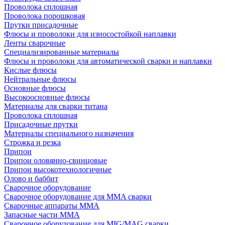
Проволока сплошная
Проволока порошковая
Прутки присадочные
Флюсы и проволоки для износостойкой наплавки
Ленты сварочные
Специализированные материалы
Флюсы и проволоки для автоматической сварки и наплавки
Кислые флюсы
Нейтральные флюсы
Основные флюсы
Высокоосновные флюсы
Материалы для сварки титана
Проволока сплошная
Присадочные прутки
Материалы специального назначения
Строжка и резка
Припои
Припои оловянно-свинцовые
Припои высокотехнологичные
Олово и баббит
Сварочное оборудование
Сварочное оборудование для MMA сварки
Сварочные аппараты MMA
Запасные части MMA
Сварочное оборудование для MIG/MAG сварки