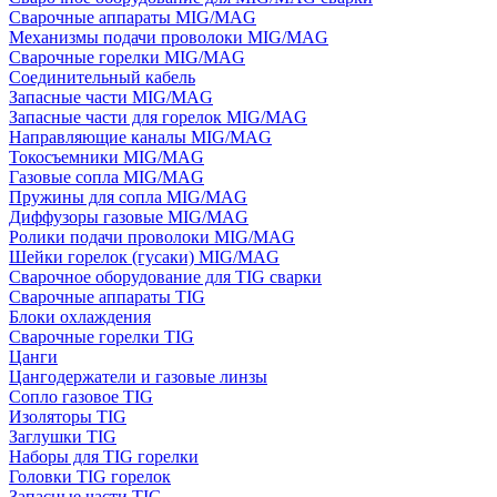
Сварочные аппараты MIG/MAG
Механизмы подачи проволоки MIG/MAG
Сварочные горелки MIG/MAG
Соединительный кабель
Запасные части MIG/MAG
Запасные части для горелок MIG/MAG
Направляющие каналы MIG/MAG
Токосъемники MIG/MAG
Газовые сопла MIG/MAG
Пружины для сопла MIG/MAG
Диффузоры газовые MIG/MAG
Ролики подачи проволоки MIG/MAG
Шейки горелок (гусаки) MIG/MAG
Сварочное оборудование для TIG сварки
Сварочные аппараты TIG
Блоки охлаждения
Сварочные горелки TIG
Цанги
Цангодержатели и газовые линзы
Сопло газовое TIG
Изоляторы TIG
Заглушки TIG
Наборы для TIG горелки
Головки TIG горелок
Запасные части TIG