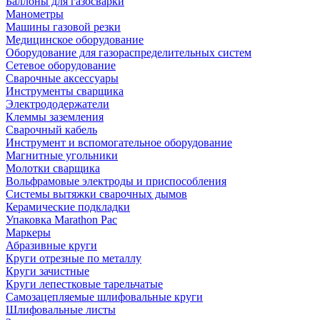
Баллоны для газосварки
Манометры
Машины газовой резки
Медицинское оборудование
Оборудование для газораспределительных систем
Сетевое оборудование
Сварочные аксессуары
Инструменты сварщика
Электрододержатели
Клеммы заземления
Сварочный кабель
Инструмент и вспомогательное оборудование
Магнитные угольники
Молотки сварщика
Вольфрамовые электроды и приспособления
Системы вытяжки сварочных дымов
Керамические подкладки
Упаковка Marathon Pac
Маркеры
Абразивные круги
Круги отрезные по металлу
Круги зачистные
Круги лепестковые тарельчатые
Самозацепляемые шлифовальные круги
Шлифовальные листы