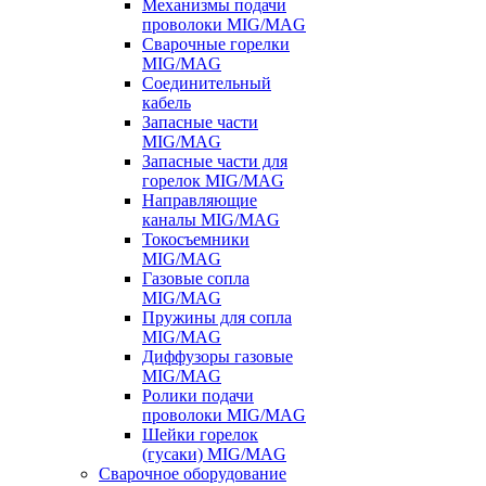
Механизмы подачи
проволоки MIG/MAG
Сварочные горелки
MIG/MAG
Соединительный
кабель
Запасные части
MIG/MAG
Запасные части для
горелок MIG/MAG
Направляющие
каналы MIG/MAG
Токосъемники
MIG/MAG
Газовые сопла
MIG/MAG
Пружины для сопла
MIG/MAG
Диффузоры газовые
MIG/MAG
Ролики подачи
проволоки MIG/MAG
Шейки горелок
(гусаки) MIG/MAG
Сварочное оборудование