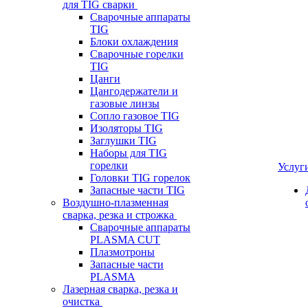
для TIG сварки
Сварочные аппараты
TIG
Блоки охлаждения
Сварочные горелки
TIG
Цанги
Цангодержатели и
газовые линзы
Сопло газовое TIG
Изоляторы TIG
Заглушки TIG
Наборы для TIG
горелки
Услуг
Головки TIG горелок
Запасные части TIG
Воздушно-плазменная
сварка, резка и строжка
Сварочные аппараты
PLASMA CUT
Плазмотроны
Запасные части
PLASMA
Лазерная сварка, резка и
очистка