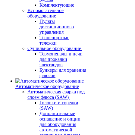
Комплектующие
Вспомогательное
оборудование
Пульты
дистанционного
управления
Транспортные
тележки
Сушильное оборудование
Термопеналы и печи
для прокалки
электродов
Бункеры для хранения
флюсов
Автоматическое оборудование
Автоматическая сварка под
слоем флюса (SAW)
Головки и горелки
(SAW)
Дополнительные
оснащение и опции
для оборудования
автоматической