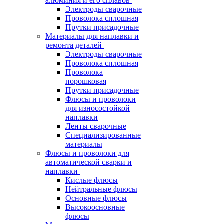
алюминия и его сплавов
Электроды сварочные
Проволока сплошная
Прутки присадочные
Материалы для наплавки и
ремонта деталей
Электроды сварочные
Проволока сплошная
Проволока
порошковая
Прутки присадочные
Флюсы и проволоки
для износостойкой
наплавки
Ленты сварочные
Специализированные
материалы
Флюсы и проволоки для
автоматической сварки и
наплавки
Кислые флюсы
Нейтральные флюсы
Основные флюсы
Высокоосновные
флюсы