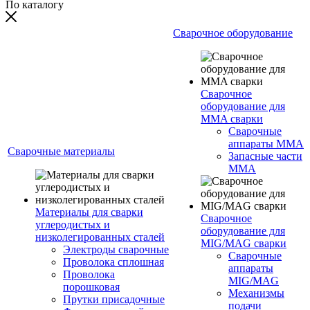
По каталогу
Сварочное оборудование
Сварочное
оборудование для
MMA сварки
Сварочные
аппараты MMA
Сварочные материалы
Запасные части
MMA
Материалы для сварки
Сварочное
углеродистых и
оборудование для
низколегированных сталей
MIG/MAG сварки
Электроды сварочные
Сварочные
Проволока сплошная
аппараты
Проволока
MIG/MAG
порошковая
Механизмы
Прутки присадочные
подачи