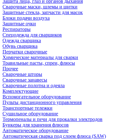
Защита лица, глаз и органов дыхания
Сварочные маски, шлемы и щитки
Защитные стекла, запчасти для масок
Блоки подачи воздуха
Защитные очки
Респираторы
Спецодежда для сварщиков
Одежда сварщика
Обувь сварщика
Перчатки сварочные
Химические материалы для сварки
Травильные пасты, спреи, флюсы
Прочее
Сварочные шторы
Сварочные занавесы
Сварочные полотна и одеяла
Комплектующие
Вспомогательное оборудование
Пульты дистанционного управления
Транспортные тележки
Сушильное оборудование
Термопеналы и печи для прокалки электродов
Бункеры для хранения флюсов
Автоматическое оборудование
Автоматическая сварка под слоем флюса (SAW)