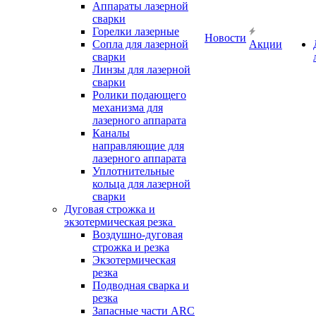
Аппараты лазерной
сварки
Горелки лазерные
Новости
Сопла для лазерной
Акции
сварки
Линзы для лазерной
сварки
Ролики подающего
механизма для
лазерного аппарата
Каналы
направляющие для
лазерного аппарата
Уплотнительные
кольца для лазерной
сварки
Дуговая строжка и
экзотермическая резка
Воздушно-дуговая
строжка и резка
Экзотермическая
резка
Подводная сварка и
резка
Запасные части ARC