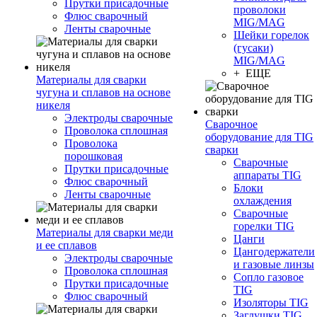
Прутки присадочные
проволоки
Флюс сварочный
MIG/MAG
Ленты сварочные
Шейки горелок
(гусаки)
MIG/MAG
+ ЕЩЕ
Материалы для сварки
чугуна и сплавов на основе
никеля
Электроды сварочные
Сварочное
Проволока сплошная
оборудование для TIG
Проволока
сварки
порошковая
Сварочные
Прутки присадочные
аппараты TIG
Флюс сварочный
Блоки
Ленты сварочные
охлаждения
Сварочные
горелки TIG
Материалы для сварки меди
Цанги
и ее сплавов
Цангодержатели
Электроды сварочные
и газовые линзы
Проволока сплошная
Сопло газовое
Прутки присадочные
TIG
Флюс сварочный
Изоляторы TIG
Заглушки TIG