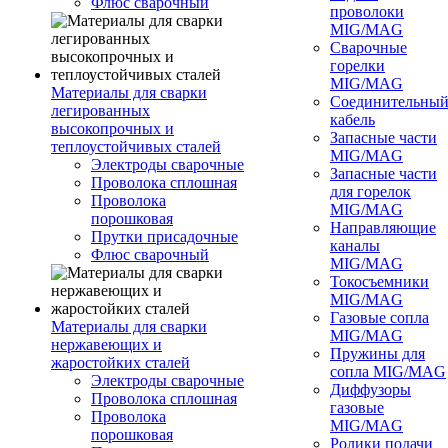
Флюс сварочный
проволоки
MIG/MAG
Сварочные
горелки
MIG/MAG
Материалы для сварки
Соединительны
легированных
кабель
высокопрочных и
Запасные части
теплоустойчивых сталей
MIG/MAG
Электроды сварочные
Запасные части
Проволока сплошная
для горелок
Проволока
MIG/MAG
порошковая
Направляющие
Прутки присадочные
каналы
Флюс сварочный
MIG/MAG
Токосъемники
MIG/MAG
Газовые сопла
Материалы для сварки
MIG/MAG
нержавеющих и
Пружины для
жаростойких сталей
сопла MIG/MAG
Электроды сварочные
Диффузоры
Проволока сплошная
газовые
Проволока
MIG/MAG
порошковая
Ролики подачи