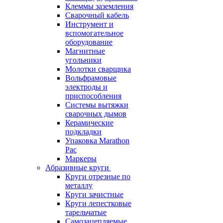
Клеммы заземления
Сварочный кабель
Инструмент и
вспомогательное
оборудование
Магнитные
угольники
Молотки сварщика
Вольфрамовые
электроды и
приспособления
Системы вытяжки
сварочных дымов
Керамические
подкладки
Упаковка Marathon
Pac
Маркеры
Абразивные круги
Круги отрезные по
металлу
Круги зачистные
Круги лепестковые
тарельчатые
Самозацепляемые