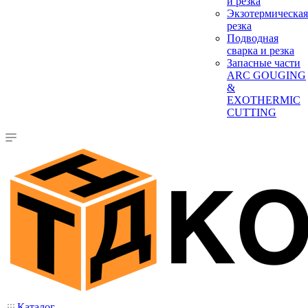
и резка
Экзотермическая
резка
Подводная
сварка и резка
Запасные части
ARC GOUGING
&
EXOTHERMIC
CUTTING
Каталог