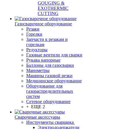
GOUGING &
EXOTHERMIC
CUTTING
Газосварочное оборудование
Резаки
Горелки
Запчасти к резакам и
горелкам
Редукторы
Газовые вентили для сварки
Рукава напорные
Баллоны для газосварки
Манометры
Машины газовой резки
Медицинское оборудование
Оборудование для
газораспределительных
систем
Сетевое оборудование
+ ЕЩЕ 2
Сварочные аксессуары
Инструменты сварщика
Электрододержатели