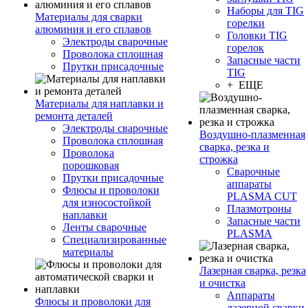
Наборы для TIG
Материалы для сварки
горелки
алюминия и его сплавов
Головки TIG
Электроды сварочные
горелок
Проволока сплошная
Запасные части
Прутки присадочные
TIG
+ ЕЩЕ
Материалы для наплавки и
ремонта деталей
Электроды сварочные
Воздушно-плазменная
Проволока сплошная
сварка, резка и
Проволока
строжка
порошковая
Сварочные
Прутки присадочные
аппараты
Флюсы и проволоки
PLASMA CUT
для износостойкой
Плазмотроны
наплавки
Запасные части
Ленты сварочные
PLASMA
Специализированные
материалы
Лазерная сварка, резка
и очистка
Аппараты
Флюсы и проволоки для
лазерной сварки