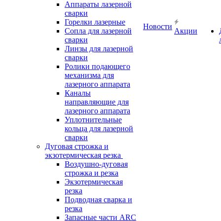
Аппараты лазерной
сварки
Горелки лазерные
Новости
Сопла для лазерной
Акции
сварки
Линзы для лазерной
сварки
Ролики подающего
механизма для
лазерного аппарата
Каналы
направляющие для
лазерного аппарата
Уплотнительные
кольца для лазерной
сварки
Дуговая строжка и
экзотермическая резка
Воздушно-дуговая
строжка и резка
Экзотермическая
резка
Подводная сварка и
резка
Запасные части ARC