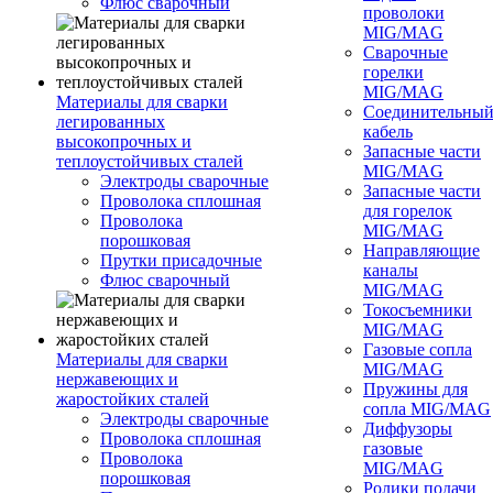
Флюс сварочный
проволоки
MIG/MAG
Сварочные
горелки
MIG/MAG
Материалы для сварки
Соединительны
легированных
кабель
высокопрочных и
Запасные части
теплоустойчивых сталей
MIG/MAG
Электроды сварочные
Запасные части
Проволока сплошная
для горелок
Проволока
MIG/MAG
порошковая
Направляющие
Прутки присадочные
каналы
Флюс сварочный
MIG/MAG
Токосъемники
MIG/MAG
Газовые сопла
Материалы для сварки
MIG/MAG
нержавеющих и
Пружины для
жаростойких сталей
сопла MIG/MAG
Электроды сварочные
Диффузоры
Проволока сплошная
газовые
Проволока
MIG/MAG
порошковая
Ролики подачи