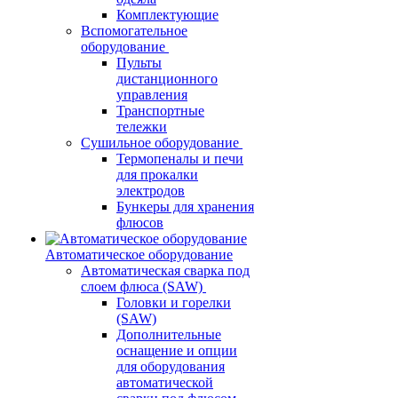
Комплектующие
Вспомогательное
оборудование
Пульты
дистанционного
управления
Транспортные
тележки
Сушильное оборудование
Термопеналы и печи
для прокалки
электродов
Бункеры для хранения
флюсов
Автоматическое оборудование
Автоматическая сварка под
слоем флюса (SAW)
Головки и горелки
(SAW)
Дополнительные
оснащение и опции
для оборудования
автоматической