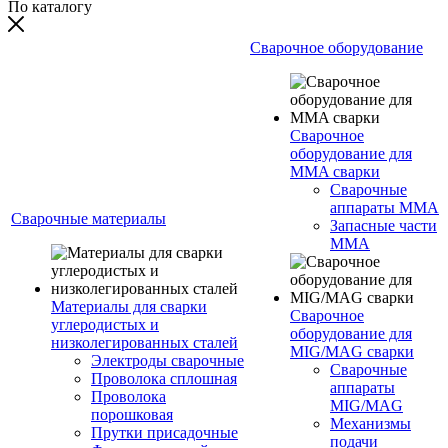
По каталогу
Сварочное оборудование
Сварочное
оборудование для
MMA сварки
Сварочные
аппараты MMA
Сварочные материалы
Запасные части
MMA
Материалы для сварки
Сварочное
углеродистых и
оборудование для
низколегированных сталей
MIG/MAG сварки
Электроды сварочные
Сварочные
Проволока сплошная
аппараты
Проволока
MIG/MAG
порошковая
Механизмы
Прутки присадочные
подачи