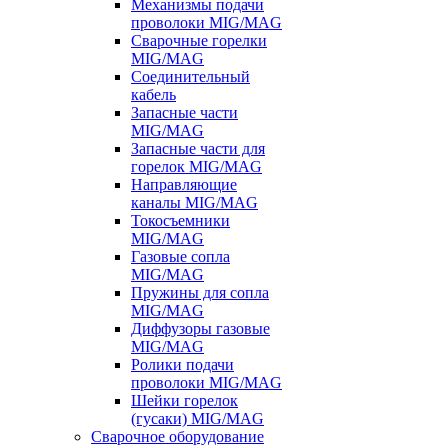
Механизмы подачи
проволоки MIG/MAG
Сварочные горелки
MIG/MAG
Соединительный
кабель
Запасные части
MIG/MAG
Запасные части для
горелок MIG/MAG
Направляющие
каналы MIG/MAG
Токосъемники
MIG/MAG
Газовые сопла
MIG/MAG
Пружины для сопла
MIG/MAG
Диффузоры газовые
MIG/MAG
Ролики подачи
проволоки MIG/MAG
Шейки горелок
(гусаки) MIG/MAG
Сварочное оборудование