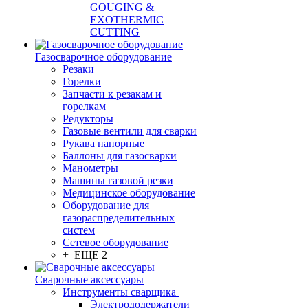
GOUGING &
EXOTHERMIC
CUTTING
Газосварочное оборудование
Резаки
Горелки
Запчасти к резакам и
горелкам
Редукторы
Газовые вентили для сварки
Рукава напорные
Баллоны для газосварки
Манометры
Машины газовой резки
Медицинское оборудование
Оборудование для
газораспределительных
систем
Сетевое оборудование
+ ЕЩЕ 2
Сварочные аксессуары
Инструменты сварщика
Электрододержатели