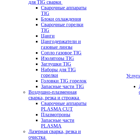
для TIG сварки
Сварочные аппараты
TIG
Блоки охлаждения
Сварочные горелки
TIG
Цанги
Цангодержатели и
газовые линзы
Сопло газовое TIG
Изоляторы TIG
Заглушки TIG
Наборы для TIG
горелки
Услуг
Головки TIG горелок
Запасные части TIG
Воздушно-плазменная
сварка, резка и строжка
Сварочные аппараты
PLASMA CUT
Плазмотроны
Запасные части
PLASMA
Лазерная сварка, резка и
очистка