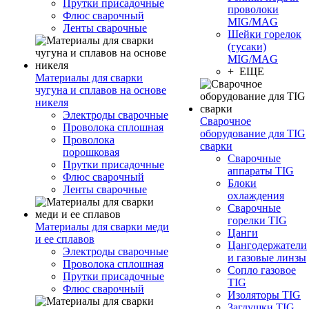
Прутки присадочные
проволоки
Флюс сварочный
MIG/MAG
Ленты сварочные
Шейки горелок
(гусаки)
MIG/MAG
+ ЕЩЕ
Материалы для сварки
чугуна и сплавов на основе
никеля
Электроды сварочные
Сварочное
Проволока сплошная
оборудование для TIG
Проволока
сварки
порошковая
Сварочные
Прутки присадочные
аппараты TIG
Флюс сварочный
Блоки
Ленты сварочные
охлаждения
Сварочные
горелки TIG
Материалы для сварки меди
Цанги
и ее сплавов
Цангодержатели
Электроды сварочные
и газовые линзы
Проволока сплошная
Сопло газовое
Прутки присадочные
TIG
Флюс сварочный
Изоляторы TIG
Заглушки TIG