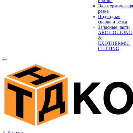
и резка
Экзотермическая
резка
Подводная
сварка и резка
Запасные части
ARC GOUGING
&
EXOTHERMIC
CUTTING
Каталог