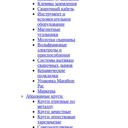
Клеммы заземления
Сварочный кабель
Инструмент и
вспомогательное
оборудование
Магнитные
угольники
Молотки сварщика
Вольфрамовые
электроды и
приспособления
Системы вытяжки
сварочных дымов
Керамические
подкладки
Упаковка Marathon
Pac
Маркеры
Абразивные круги
Круги отрезные по
металлу
Круги зачистные
Круги лепестковые
тарельчатые
Самозацепляемые