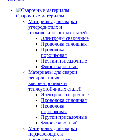
Сварочные материалы
Материалы для сварки
углеродистых и
низколегированных сталей
Электроды сварочные
Проволока сплошная
Проволока
порошковая
Прутки присадочные
Флюс сварочный
Материалы для сварки
легированных
высокопрочных и
теплоустойчивых сталей
Электроды сварочные
Проволока сплошная
Проволока
порошковая
Прутки присадочные
Флюс сварочный
Материалы для сварки
нержавеющих и
жаростойких сталей