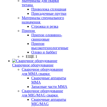
Материалы для сварки
титана
Проволока сплошная
Присадочные прутки
Материалы специального
назначения
Строжка и резка
Припои
Припои оловянно-
свинцовые
Припои
высокотехнологичные
Олово и баббит
+ ЕЩЕ 1
Сварочное оборудование
Сварочное оборудование
для MMA сварки
Сварочные аппараты
MMA
Запасные части MMA
Сварочное оборудование
для MIG/MAG сварки
Сварочные аппараты
MIG/MAG