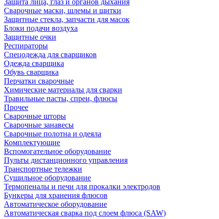
Защита лица, глаз и органов дыхания
Сварочные маски, шлемы и щитки
Защитные стекла, запчасти для масок
Блоки подачи воздуха
Защитные очки
Респираторы
Спецодежда для сварщиков
Одежда сварщика
Обувь сварщика
Перчатки сварочные
Химические материалы для сварки
Травильные пасты, спреи, флюсы
Прочее
Сварочные шторы
Сварочные занавесы
Сварочные полотна и одеяла
Комплектующие
Вспомогательное оборудование
Пульты дистанционного управления
Транспортные тележки
Сушильное оборудование
Термопеналы и печи для прокалки электродов
Бункеры для хранения флюсов
Автоматическое оборудование
Автоматическая сварка под слоем флюса (SAW)