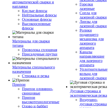
автоматической сварки и
Горелки
наплавки
лазерные
Кислые флюсы
Сопла для
Нейтральные флюсы
лазерной сварки
Основные флюсы
Линзы для
Высокоосновные
лазерной сварки
флюсы
Ролики
подающего
механизма для
Материалы для сварки
лазерного
титана
аппарата
Проволока сплошная
Каналы
Присадочные прутки
направляющие
для лазерного
аппарата
Материалы специального
Уплотнительные
назначения
кольца для
Строжка и резка
лазерной сварки
Припои
Припои оловянно-
Дуговая строжка и
свинцовые
экзотермическая резка
Припои
Воздушно-
высокотехнологичные
дуговая строжка
Олово и баббит