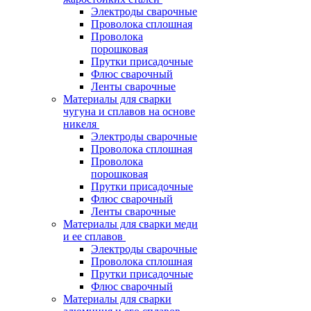
Электроды сварочные
Проволока сплошная
Проволока
порошковая
Прутки присадочные
Флюс сварочный
Ленты сварочные
Материалы для сварки
чугуна и сплавов на основе
никеля
Электроды сварочные
Проволока сплошная
Проволока
порошковая
Прутки присадочные
Флюс сварочный
Ленты сварочные
Материалы для сварки меди
и ее сплавов
Электроды сварочные
Проволока сплошная
Прутки присадочные
Флюс сварочный
Материалы для сварки