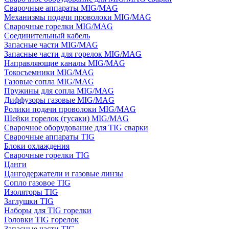
Сварочные аппараты MIG/MAG
Механизмы подачи проволоки MIG/MAG
Сварочные горелки MIG/MAG
Соединительный кабель
Запасные части MIG/MAG
Запасные части для горелок MIG/MAG
Направляющие каналы MIG/MAG
Токосъемники MIG/MAG
Газовые сопла MIG/MAG
Пружины для сопла MIG/MAG
Диффузоры газовые MIG/MAG
Ролики подачи проволоки MIG/MAG
Шейки горелок (гусаки) MIG/MAG
Сварочное оборудование для TIG сварки
Сварочные аппараты TIG
Блоки охлаждения
Сварочные горелки TIG
Цанги
Цангодержатели и газовые линзы
Сопло газовое TIG
Изоляторы TIG
Заглушки TIG
Наборы для TIG горелки
Головки TIG горелок
Запасные части TIG