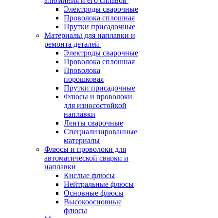
алюминия и его сплавов
Электроды сварочные
Проволока сплошная
Прутки присадочные
Материалы для наплавки и
ремонта деталей
Электроды сварочные
Проволока сплошная
Проволока
порошковая
Прутки присадочные
Флюсы и проволоки
для износостойкой
наплавки
Ленты сварочные
Специализированные
материалы
Флюсы и проволоки для
автоматической сварки и
наплавки
Кислые флюсы
Нейтральные флюсы
Основные флюсы
Высокоосновные
флюсы