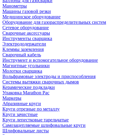
Баллоны для газосварки
Манометры
Машины газовой резки
Медицинское оборудование
Оборудование для газораспределительных систем
Сетевое оборудование
Сварочные аксессуары
Инструменты сварщика
Электрододержатели
Клеммы заземления
Сварочный кабель
Инструмент и вспомогательное оборудование
Магнитные угольники
Молотки сварщика
Вольфрамовые электроды и приспособления
Системы вытяжки сварочных дымов
Керамические подкладки
Упаковка Marathon Pac
Маркеры
Абразивные круги
Круги отрезные по металлу
Круги зачистные
Круги лепестковые тарельчатые
Самозацепляемые шлифовальные круги
Шлифовальные листы