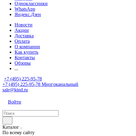
Одноклассники
WhatsApp
Яндекс.Дзен
Новости
Акции
Доставка
Оплата
О компании
Как купить
Контакты
Обзоры
...
+7 (495) 225-95-78
+7 (495) 225-95-78
Многоканальный
sale@ktnd.ru
Войти
Каталог
По всему сайту