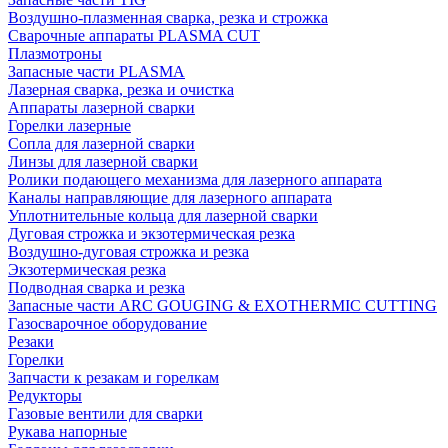
Воздушно-плазменная сварка, резка и строжка
Сварочные аппараты PLASMA CUT
Плазмотроны
Запасные части PLASMA
Лазерная сварка, резка и очистка
Аппараты лазерной сварки
Горелки лазерные
Сопла для лазерной сварки
Линзы для лазерной сварки
Ролики подающего механизма для лазерного аппарата
Каналы направляющие для лазерного аппарата
Уплотнительные кольца для лазерной сварки
Дуговая строжка и экзотермическая резка
Воздушно-дуговая строжка и резка
Экзотермическая резка
Подводная сварка и резка
Запасные части ARC GOUGING & EXOTHERMIC CUTTING
Газосварочное оборудование
Резаки
Горелки
Запчасти к резакам и горелкам
Редукторы
Газовые вентили для сварки
Рукава напорные