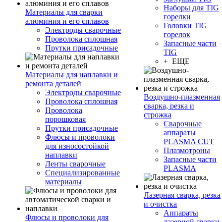
Наборы для TIG
Материалы для сварки
горелки
алюминия и его сплавов
Головки TIG
Электроды сварочные
горелок
Проволока сплошная
Запасные части
Прутки присадочные
TIG
+ ЕЩЕ
Материалы для наплавки и
ремонта деталей
Электроды сварочные
Воздушно-плазменная
Проволока сплошная
сварка, резка и
Проволока
строжка
порошковая
Сварочные
Прутки присадочные
аппараты
Флюсы и проволоки
PLASMA CUT
для износостойкой
Плазмотроны
наплавки
Запасные части
Ленты сварочные
PLASMA
Специализированные
материалы
Лазерная сварка, резка
и очистка
Аппараты
Флюсы и проволоки для
лазерной сварки