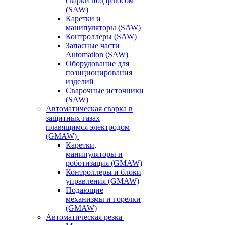
сварки под флюсом
(SAW)
Каретки и
манипуляторы (SAW)
Контроллеры (SAW)
Запасные части
Automation (SAW)
Оборудование для
позиционирования
изделий
Сварочные источники
(SAW)
Автоматическая сварка в
защитных газах
плавящимся электродом
(GMAW)
Каретки,
манипуляторы и
роботизация (GMAW)
Контроллеры и блоки
управления (GMAW)
Подающие
механизмы и горелки
(GMAW)
Автоматическая резка