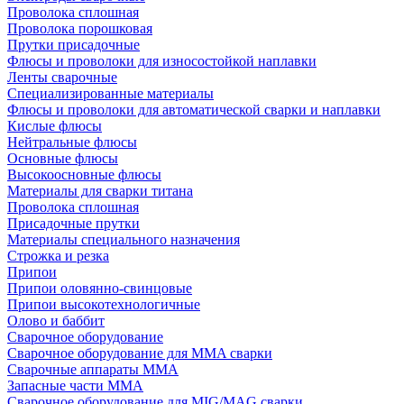
Проволока сплошная
Проволока порошковая
Прутки присадочные
Флюсы и проволоки для износостойкой наплавки
Ленты сварочные
Специализированные материалы
Флюсы и проволоки для автоматической сварки и наплавки
Кислые флюсы
Нейтральные флюсы
Основные флюсы
Высокоосновные флюсы
Материалы для сварки титана
Проволока сплошная
Присадочные прутки
Материалы специального назначения
Строжка и резка
Припои
Припои оловянно-свинцовые
Припои высокотехнологичные
Олово и баббит
Сварочное оборудование
Сварочное оборудование для MMA сварки
Сварочные аппараты MMA
Запасные части MMA
Сварочное оборудование для MIG/MAG сварки