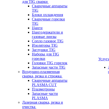
для TIG сварки
Сварочные аппараты
TIG
Блоки охлаждения
Сварочные горелки
TIG
Цанги
Цангодержатели и
газовые линзы
Сопло газовое TIG
Изоляторы TIG
Заглушки TIG
Наборы для TIG
горелки
Услуг
Головки TIG горелок
Запасные части TIG
Воздушно-плазменная
сварка, резка и строжка
Сварочные аппараты
PLASMA CUT
Плазмотроны
Запасные части
PLASMA
Лазерная сварка, резка и
очистка