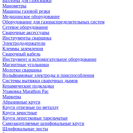
Баллоны для газосварки
Манометры
Машины газовой резки
Медицинское оборудование
Оборудование для газораспределительных систем
Сетевое оборудование
Сварочные аксессуары
Инструменты сварщика
Электрододержатели
Клеммы заземления
Сварочный кабель
Инструмент и вспомогательное оборудование
Магнитные угольники
Молотки сварщика
Вольфрамовые электроды и приспособления
Системы вытяжки сварочных дымов
Керамические подкладки
Упаковка Marathon Pac
Маркеры
Абразивные круги
Круги отрезные по металлу
Круги зачистные
Круги лепестковые тарельчатые
Самозацепляемые шлифовальные круги
Шлифовальные листы