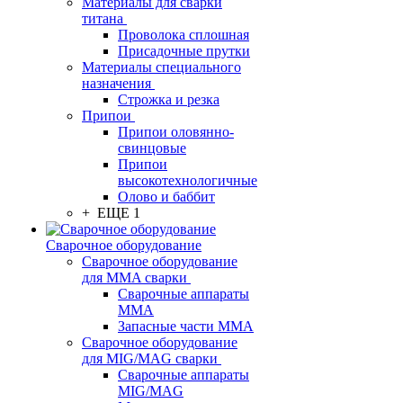
Материалы для сварки
титана
Проволока сплошная
Присадочные прутки
Материалы специального
назначения
Строжка и резка
Припои
Припои оловянно-
свинцовые
Припои
высокотехнологичные
Олово и баббит
+ ЕЩЕ 1
Сварочное оборудование
Сварочное оборудование
для MMA сварки
Сварочные аппараты
MMA
Запасные части MMA
Сварочное оборудование
для MIG/MAG сварки
Сварочные аппараты
MIG/MAG