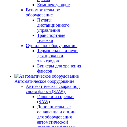
Комплектующие
Вспомогательное
оборудование
Пульты
дистанционного
управления
Транспортные
тележки
Сушильное оборудование
Термопеналы и печи
для прокалки
электродов
Бункеры для хранения
флюсов
Автоматическое оборудование
Автоматическая сварка под
слоем флюса (SAW)
Головки и горелки
(SAW)
Дополнительные
оснащение и опции
для оборудования
автоматической