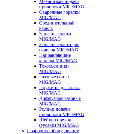
Механизмы подачи
проволоки MIG/MAG
Сварочные горелки
MIG/MAG
Соединительный
кабель
Запасные части
MIG/MAG
Запасные части для
горелок MIG/MAG
Направляющие
каналы MIG/MAG
Токосъемники
MIG/MAG
Газовые сопла
MIG/MAG
Пружины для сопла
MIG/MAG
Диффузоры газовые
MIG/MAG
Ролики подачи
проволоки MIG/MAG
Шейки горелок
(гусаки) MIG/MAG
Сварочное оборудование