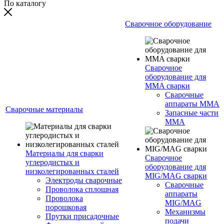
По каталогу
Сварочное оборудование
Сварочное
оборудование для
MMA сварки
Сварочные
аппараты MMA
Сварочные материалы
Запасные части
MMA
Материалы для сварки
Сварочное
углеродистых и
оборудование для
низколегированных сталей
MIG/MAG сварки
Электроды сварочные
Сварочные
Проволока сплошная
аппараты
Проволока
MIG/MAG
порошковая
Механизмы
Прутки присадочные
подачи