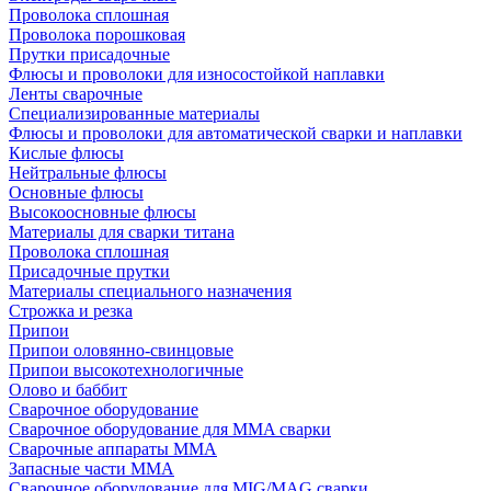
Проволока сплошная
Проволока порошковая
Прутки присадочные
Флюсы и проволоки для износостойкой наплавки
Ленты сварочные
Специализированные материалы
Флюсы и проволоки для автоматической сварки и наплавки
Кислые флюсы
Нейтральные флюсы
Основные флюсы
Высокоосновные флюсы
Материалы для сварки титана
Проволока сплошная
Присадочные прутки
Материалы специального назначения
Строжка и резка
Припои
Припои оловянно-свинцовые
Припои высокотехнологичные
Олово и баббит
Сварочное оборудование
Сварочное оборудование для MMA сварки
Сварочные аппараты MMA
Запасные части MMA
Сварочное оборудование для MIG/MAG сварки