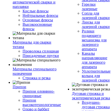
автоматической сварки и
Горелки
наплавки
лазерные
Кислые флюсы
Сопла для
Нейтральные флюсы
лазерной сварки
Основные флюсы
Линзы для
Высокоосновные
лазерной сварки
флюсы
Ролики
подающего
механизма для
Материалы для сварки
лазерного
титана
аппарата
Проволока сплошная
Каналы
Присадочные прутки
направляющие
для лазерного
аппарата
Материалы специального
Уплотнительные
назначения
кольца для
Строжка и резка
лазерной сварки
Припои
Припои оловянно-
Дуговая строжка и
свинцовые
экзотермическая резка
Припои
Воздушно-
высокотехнологичные
дуговая строжка
Олово и баббит