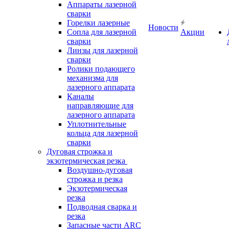
Аппараты лазерной
сварки
Горелки лазерные
Новости
Сопла для лазерной
Акции
сварки
Линзы для лазерной
сварки
Ролики подающего
механизма для
лазерного аппарата
Каналы
направляющие для
лазерного аппарата
Уплотнительные
кольца для лазерной
сварки
Дуговая строжка и
экзотермическая резка
Воздушно-дуговая
строжка и резка
Экзотермическая
резка
Подводная сварка и
резка
Запасные части ARC