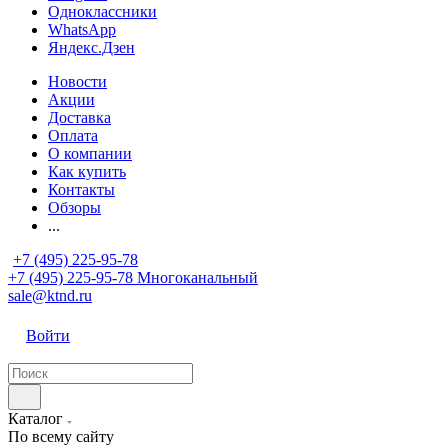
Одноклассники
WhatsApp
Яндекс.Дзен
Новости
Акции
Доставка
Оплата
О компании
Как купить
Контакты
Обзоры
...
+7 (495) 225-95-78
+7 (495) 225-95-78
Многоканальный
sale@ktnd.ru
Войти
Каталог
По всему сайту