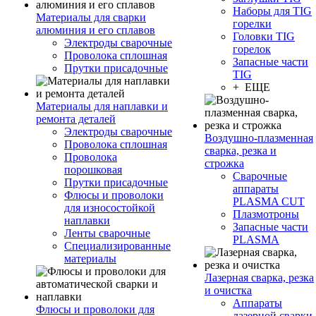
Наборы для TIG
Материалы для сварки
горелки
алюминия и его сплавов
Головки TIG
Электроды сварочные
горелок
Проволока сплошная
Запасные части
Прутки присадочные
TIG
+ ЕЩЕ
Материалы для наплавки и
ремонта деталей
Электроды сварочные
Воздушно-плазменная
Проволока сплошная
сварка, резка и
Проволока
строжка
порошковая
Сварочные
Прутки присадочные
аппараты
Флюсы и проволоки
PLASMA CUT
для износостойкой
Плазмотроны
наплавки
Запасные части
Ленты сварочные
PLASMA
Специализированные
материалы
Лазерная сварка, резка
и очистка
Аппараты
Флюсы и проволоки для
лазерной сварки