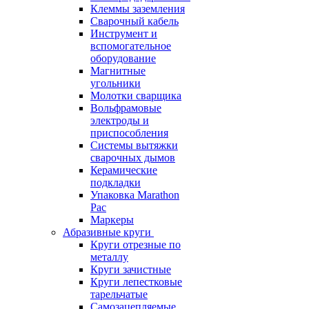
Клеммы заземления
Сварочный кабель
Инструмент и
вспомогательное
оборудование
Магнитные
угольники
Молотки сварщика
Вольфрамовые
электроды и
приспособления
Системы вытяжки
сварочных дымов
Керамические
подкладки
Упаковка Marathon
Pac
Маркеры
Абразивные круги
Круги отрезные по
металлу
Круги зачистные
Круги лепестковые
тарельчатые
Самозацепляемые