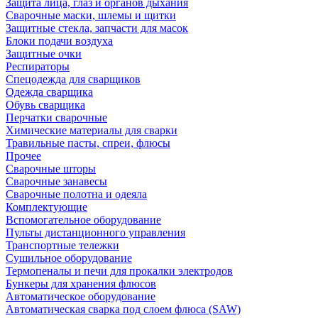
Защита лица, глаз и органов дыхания
Сварочные маски, шлемы и щитки
Защитные стекла, запчасти для масок
Блоки подачи воздуха
Защитные очки
Респираторы
Спецодежда для сварщиков
Одежда сварщика
Обувь сварщика
Перчатки сварочные
Химические материалы для сварки
Травильные пасты, спреи, флюсы
Прочее
Сварочные шторы
Сварочные занавесы
Сварочные полотна и одеяла
Комплектующие
Вспомогательное оборудование
Пульты дистанционного управления
Транспортные тележки
Сушильное оборудование
Термопеналы и печи для прокалки электродов
Бункеры для хранения флюсов
Автоматическое оборудование
Автоматическая сварка под слоем флюса (SAW)