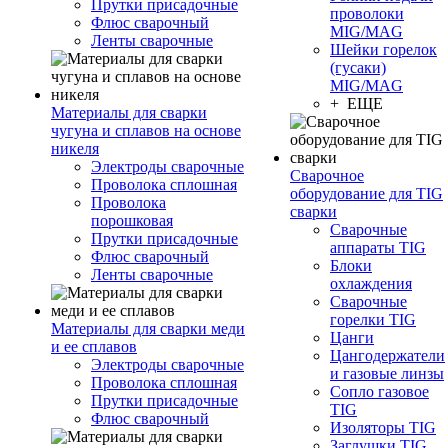
Прутки присадочные
проволоки
Флюс сварочный
MIG/MAG
Ленты сварочные
Шейки горелок
(гусаки)
MIG/MAG
+ ЕЩЕ
Материалы для сварки
чугуна и сплавов на основе
никеля
Электроды сварочные
Сварочное
Проволока сплошная
оборудование для TIG
Проволока
сварки
порошковая
Сварочные
Прутки присадочные
аппараты TIG
Флюс сварочный
Блоки
Ленты сварочные
охлаждения
Сварочные
горелки TIG
Материалы для сварки меди
Цанги
и ее сплавов
Цангодержатели
Электроды сварочные
и газовые линзы
Проволока сплошная
Сопло газовое
Прутки присадочные
TIG
Флюс сварочный
Изоляторы TIG
Заглушки TIG