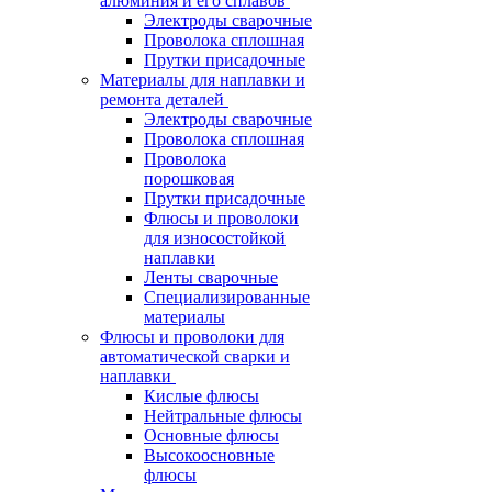
алюминия и его сплавов
Электроды сварочные
Проволока сплошная
Прутки присадочные
Материалы для наплавки и
ремонта деталей
Электроды сварочные
Проволока сплошная
Проволока
порошковая
Прутки присадочные
Флюсы и проволоки
для износостойкой
наплавки
Ленты сварочные
Специализированные
материалы
Флюсы и проволоки для
автоматической сварки и
наплавки
Кислые флюсы
Нейтральные флюсы
Основные флюсы
Высокоосновные
флюсы