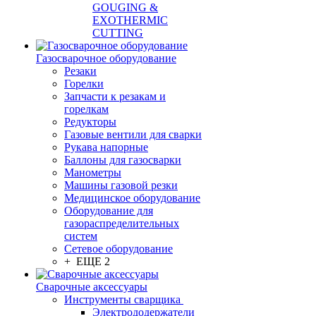
GOUGING &
EXOTHERMIC
CUTTING
Газосварочное оборудование
Резаки
Горелки
Запчасти к резакам и
горелкам
Редукторы
Газовые вентили для сварки
Рукава напорные
Баллоны для газосварки
Манометры
Машины газовой резки
Медицинское оборудование
Оборудование для
газораспределительных
систем
Сетевое оборудование
+ ЕЩЕ 2
Сварочные аксессуары
Инструменты сварщика
Электрододержатели