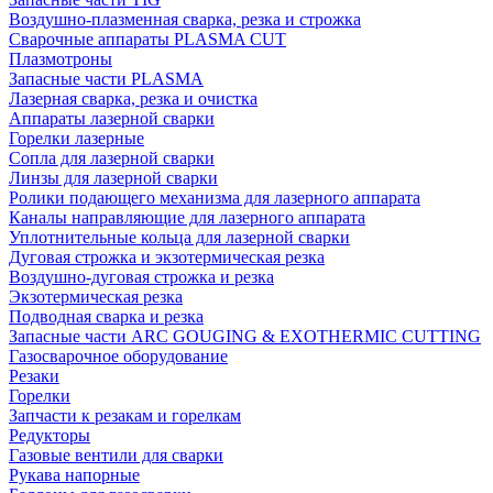
Воздушно-плазменная сварка, резка и строжка
Сварочные аппараты PLASMA CUT
Плазмотроны
Запасные части PLASMA
Лазерная сварка, резка и очистка
Аппараты лазерной сварки
Горелки лазерные
Сопла для лазерной сварки
Линзы для лазерной сварки
Ролики подающего механизма для лазерного аппарата
Каналы направляющие для лазерного аппарата
Уплотнительные кольца для лазерной сварки
Дуговая строжка и экзотермическая резка
Воздушно-дуговая строжка и резка
Экзотермическая резка
Подводная сварка и резка
Запасные части ARC GOUGING & EXOTHERMIC CUTTING
Газосварочное оборудование
Резаки
Горелки
Запчасти к резакам и горелкам
Редукторы
Газовые вентили для сварки
Рукава напорные