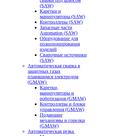
сварки под флюсом
(SAW)
Каретки и
манипуляторы (SAW)
Контроллеры (SAW)
Запасные части
Automation (SAW)
Оборудование для
позиционирования
изделий
Сварочные источники
(SAW)
Автоматическая сварка в
защитных газах
плавящимся электродом
(GMAW)
Каретки,
манипуляторы и
роботизация (GMAW)
Контроллеры и блоки
управления (GMAW)
Подающие
механизмы и горелки
(GMAW)
Автоматическая резка