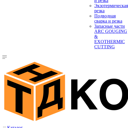
и резка
Экзотермическая
резка
Подводная
сварка и резка
Запасные части
ARC GOUGING
&
EXOTHERMIC
CUTTING
Каталог