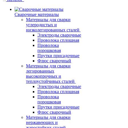
Сварочные материалы
Материалы для сварки
углеродистых и
низколегированных сталей
Электроды сварочные
Проволока сплошная
Проволока
порошковая
Прутки присадочные
Флюс сварочный
Материалы для сварки
легированных
высокопрочных и
теплоустойчивых сталей
Электроды сварочные
Проволока сплошная
Проволока
порошковая
Прутки присадочные
Флюс сварочный
Материалы для сварки
нержавеющих и
жаростойких сталей