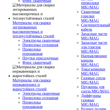
Флюс сварочный
проволоки
MIG/MAG
Сварочные
горелки
MIG/MAG
Материалы для сварки
Соединительны
легированных
кабель
высокопрочных и
Запасные части
теплоустойчивых сталей
MIG/MAG
Электроды сварочные
Запасные части
Проволока сплошная
для горелок
Проволока
MIG/MAG
порошковая
Направляющие
Прутки присадочные
каналы
Флюс сварочный
MIG/MAG
Токосъемники
MIG/MAG
Газовые сопла
Материалы для сварки
MIG/MAG
нержавеющих и
Пружины для
жаростойких сталей
сопла MIG/MAG
Электроды сварочные
Диффузоры
Проволока сплошная
газовые
Проволока
MIG/MAG
порошковая
Ролики подачи