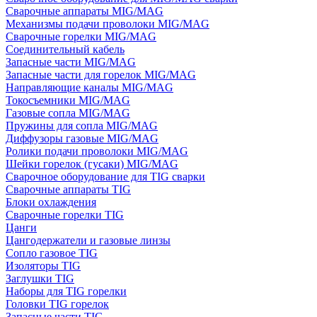
Сварочные аппараты MIG/MAG
Механизмы подачи проволоки MIG/MAG
Сварочные горелки MIG/MAG
Соединительный кабель
Запасные части MIG/MAG
Запасные части для горелок MIG/MAG
Направляющие каналы MIG/MAG
Токосъемники MIG/MAG
Газовые сопла MIG/MAG
Пружины для сопла MIG/MAG
Диффузоры газовые MIG/MAG
Ролики подачи проволоки MIG/MAG
Шейки горелок (гусаки) MIG/MAG
Сварочное оборудование для TIG сварки
Сварочные аппараты TIG
Блоки охлаждения
Сварочные горелки TIG
Цанги
Цангодержатели и газовые линзы
Сопло газовое TIG
Изоляторы TIG
Заглушки TIG
Наборы для TIG горелки
Головки TIG горелок
Запасные части TIG