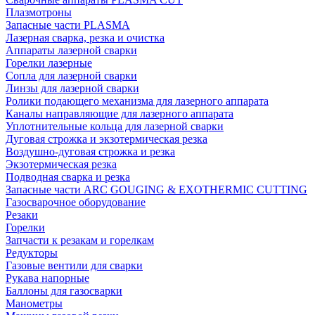
Плазмотроны
Запасные части PLASMA
Лазерная сварка, резка и очистка
Аппараты лазерной сварки
Горелки лазерные
Сопла для лазерной сварки
Линзы для лазерной сварки
Ролики подающего механизма для лазерного аппарата
Каналы направляющие для лазерного аппарата
Уплотнительные кольца для лазерной сварки
Дуговая строжка и экзотермическая резка
Воздушно-дуговая строжка и резка
Экзотермическая резка
Подводная сварка и резка
Запасные части ARC GOUGING & EXOTHERMIC CUTTING
Газосварочное оборудование
Резаки
Горелки
Запчасти к резакам и горелкам
Редукторы
Газовые вентили для сварки
Рукава напорные
Баллоны для газосварки
Манометры