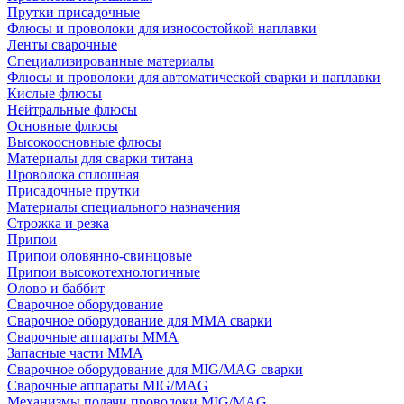
Прутки присадочные
Флюсы и проволоки для износостойкой наплавки
Ленты сварочные
Специализированные материалы
Флюсы и проволоки для автоматической сварки и наплавки
Кислые флюсы
Нейтральные флюсы
Основные флюсы
Высокоосновные флюсы
Материалы для сварки титана
Проволока сплошная
Присадочные прутки
Материалы специального назначения
Строжка и резка
Припои
Припои оловянно-свинцовые
Припои высокотехнологичные
Олово и баббит
Сварочное оборудование
Сварочное оборудование для MMA сварки
Сварочные аппараты MMA
Запасные части MMA
Сварочное оборудование для MIG/MAG сварки
Сварочные аппараты MIG/MAG
Механизмы подачи проволоки MIG/MAG