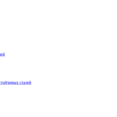
лей
стойчивых сталей