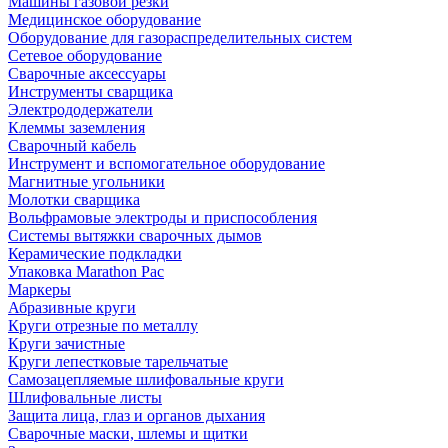
Машины газовой резки
Медицинское оборудование
Оборудование для газораспределительных систем
Сетевое оборудование
Сварочные аксессуары
Инструменты сварщика
Электрододержатели
Клеммы заземления
Сварочный кабель
Инструмент и вспомогательное оборудование
Магнитные угольники
Молотки сварщика
Вольфрамовые электроды и приспособления
Системы вытяжки сварочных дымов
Керамические подкладки
Упаковка Marathon Pac
Маркеры
Абразивные круги
Круги отрезные по металлу
Круги зачистные
Круги лепестковые тарельчатые
Самозацепляемые шлифовальные круги
Шлифовальные листы
Защита лица, глаз и органов дыхания
Сварочные маски, шлемы и щитки