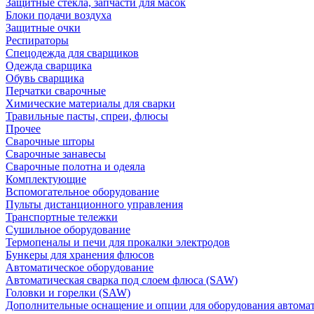
Защитные стекла, запчасти для масок
Блоки подачи воздуха
Защитные очки
Респираторы
Спецодежда для сварщиков
Одежда сварщика
Обувь сварщика
Перчатки сварочные
Химические материалы для сварки
Травильные пасты, спреи, флюсы
Прочее
Сварочные шторы
Сварочные занавесы
Сварочные полотна и одеяла
Комплектующие
Вспомогательное оборудование
Пульты дистанционного управления
Транспортные тележки
Сушильное оборудование
Термопеналы и печи для прокалки электродов
Бункеры для хранения флюсов
Автоматическое оборудование
Автоматическая сварка под слоем флюса (SAW)
Головки и горелки (SAW)
Дополнительные оснащение и опции для оборудования автома