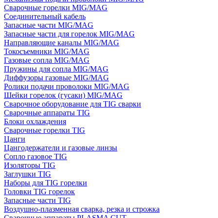
Сварочные горелки MIG/MAG
Соединительный кабель
Запасные части MIG/MAG
Запасные части для горелок MIG/MAG
Направляющие каналы MIG/MAG
Токосъемники MIG/MAG
Газовые сопла MIG/MAG
Пружины для сопла MIG/MAG
Диффузоры газовые MIG/MAG
Ролики подачи проволоки MIG/MAG
Шейки горелок (гусаки) MIG/MAG
Сварочное оборудование для TIG сварки
Сварочные аппараты TIG
Блоки охлаждения
Сварочные горелки TIG
Цанги
Цангодержатели и газовые линзы
Сопло газовое TIG
Изоляторы TIG
Заглушки TIG
Наборы для TIG горелки
Головки TIG горелок
Запасные части TIG
Воздушно-плазменная сварка, резка и строжка
Сварочные аппараты PLASMA CUT