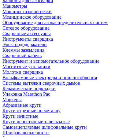
Баллоны для газосварки
Манометры
Машины газовой резки
Медицинское оборудование
Оборудование для газораспределительных систем
Сетевое оборудование
Сварочные аксессуары
Инструменты сварщика
Электрододержатели
Клеммы заземления
Сварочный кабель
Инструмент и вспомогательное оборудование
Магнитные угольники
Молотки сварщика
Вольфрамовые электроды и приспособления
Системы вытяжки сварочных дымов
Керамические подкладки
Упаковка Marathon Pac
Маркеры
Абразивные круги
Круги отрезные по металлу
Круги зачистные
Круги лепестковые тарельчатые
Самозацепляемые шлифовальные круги
Шлифовальные листы