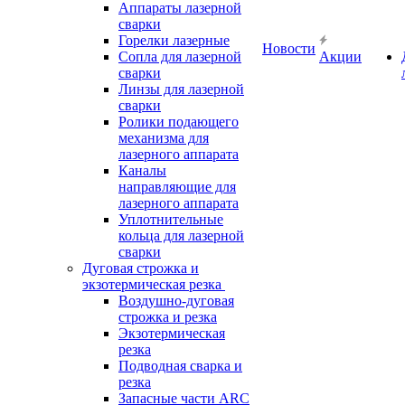
Аппараты лазерной
сварки
Горелки лазерные
Новости
Сопла для лазерной
Акции
сварки
Линзы для лазерной
сварки
Ролики подающего
механизма для
лазерного аппарата
Каналы
направляющие для
лазерного аппарата
Уплотнительные
кольца для лазерной
сварки
Дуговая строжка и
экзотермическая резка
Воздушно-дуговая
строжка и резка
Экзотермическая
резка
Подводная сварка и
резка
Запасные части ARC