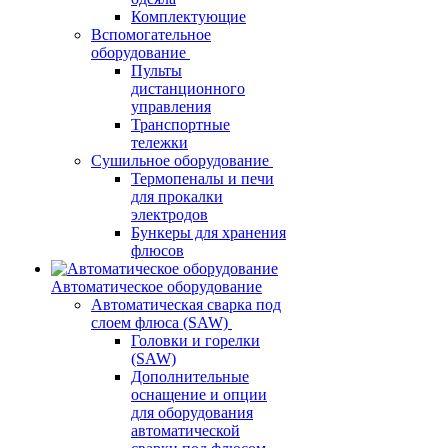
Комплектующие
Вспомогательное
оборудование
Пульты
дистанционного
управления
Транспортные
тележки
Сушильное оборудование
Термопеналы и печи
для прокалки
электродов
Бункеры для хранения
флюсов
Автоматическое оборудование
Автоматическая сварка под
слоем флюса (SAW)
Головки и горелки
(SAW)
Дополнительные
оснащение и опции
для оборудования
автоматической