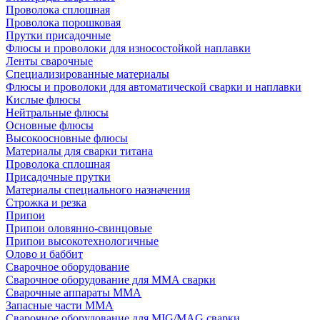
Проволока сплошная
Проволока порошковая
Прутки присадочные
Флюсы и проволоки для износостойкой наплавки
Ленты сварочные
Специализированные материалы
Флюсы и проволоки для автоматической сварки и наплавки
Кислые флюсы
Нейтральные флюсы
Основные флюсы
Высокоосновные флюсы
Материалы для сварки титана
Проволока сплошная
Присадочные прутки
Материалы специального назначения
Строжка и резка
Припои
Припои оловянно-свинцовые
Припои высокотехнологичные
Олово и баббит
Сварочное оборудование
Сварочное оборудование для MMA сварки
Сварочные аппараты MMA
Запасные части MMA
Сварочное оборудование для MIG/MAG сварки