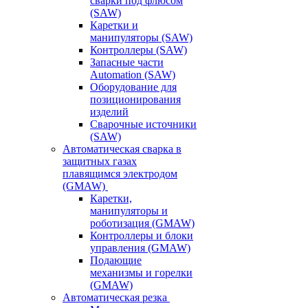
сварки под флюсом
(SAW)
Каретки и
манипуляторы (SAW)
Контроллеры (SAW)
Запасные части
Automation (SAW)
Оборудование для
позиционирования
изделий
Сварочные источники
(SAW)
Автоматическая сварка в
защитных газах
плавящимся электродом
(GMAW)
Каретки,
манипуляторы и
роботизация (GMAW)
Контроллеры и блоки
управления (GMAW)
Подающие
механизмы и горелки
(GMAW)
Автоматическая резка