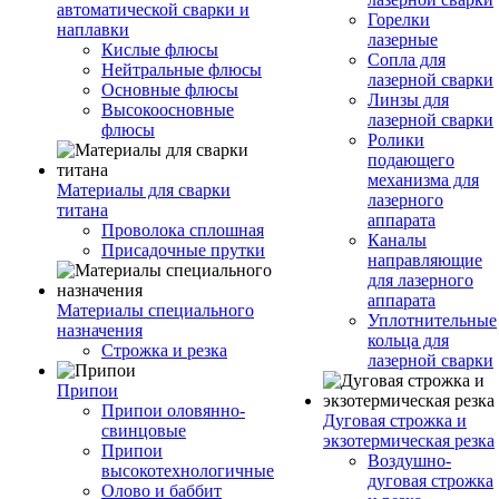
автоматической сварки и
Горелки
наплавки
лазерные
Кислые флюсы
Сопла для
Нейтральные флюсы
лазерной сварки
Основные флюсы
Линзы для
Высокоосновные
лазерной сварки
флюсы
Ролики
подающего
механизма для
Материалы для сварки
лазерного
титана
аппарата
Проволока сплошная
Каналы
Присадочные прутки
направляющие
для лазерного
аппарата
Материалы специального
Уплотнительные
назначения
кольца для
Строжка и резка
лазерной сварки
Припои
Припои оловянно-
Дуговая строжка и
свинцовые
экзотермическая резка
Припои
Воздушно-
высокотехнологичные
дуговая строжка
Олово и баббит