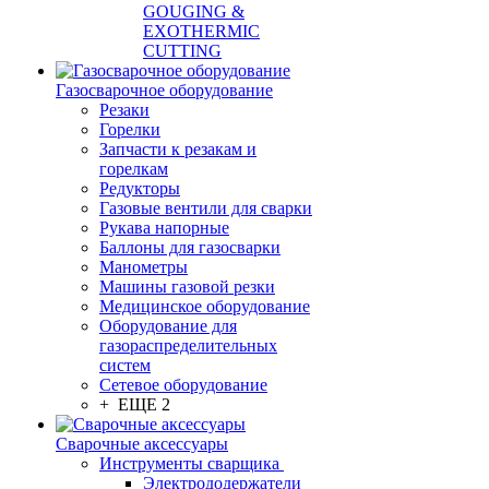
GOUGING &
EXOTHERMIC
CUTTING
Газосварочное оборудование
Резаки
Горелки
Запчасти к резакам и
горелкам
Редукторы
Газовые вентили для сварки
Рукава напорные
Баллоны для газосварки
Манометры
Машины газовой резки
Медицинское оборудование
Оборудование для
газораспределительных
систем
Сетевое оборудование
+ ЕЩЕ 2
Сварочные аксессуары
Инструменты сварщика
Электрододержатели