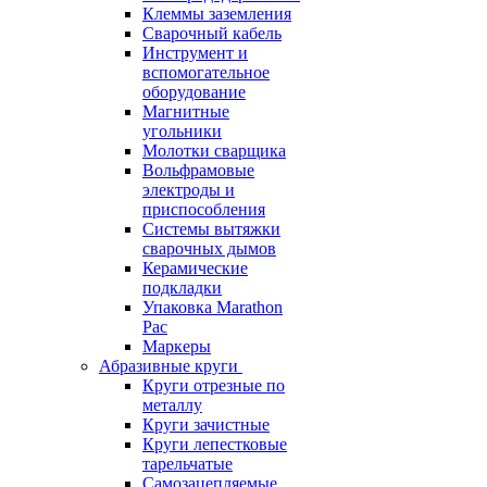
Клеммы заземления
Сварочный кабель
Инструмент и
вспомогательное
оборудование
Магнитные
угольники
Молотки сварщика
Вольфрамовые
электроды и
приспособления
Системы вытяжки
сварочных дымов
Керамические
подкладки
Упаковка Marathon
Pac
Маркеры
Абразивные круги
Круги отрезные по
металлу
Круги зачистные
Круги лепестковые
тарельчатые
Самозацепляемые