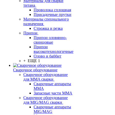
Материалы для сварки
титана
Проволока сплошная
Присадочные прутки
Материалы специального
назначения
Строжка и резка
Припои
Припои оловянно-
свинцовые
Припои
высокотехнологичные
Олово и баббит
+ ЕЩЕ 1
Сварочное оборудование
Сварочное оборудование
для MMA сварки
Сварочные аппараты
MMA
Запасные части MMA
Сварочное оборудование
для MIG/MAG сварки
Сварочные аппараты
MIG/MAG