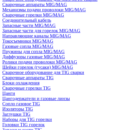
Сварочные аппараты MIG/MAG
Механизмы подачи проволоки MIG/MAG
Сварочные горелки MIG/MAG
Соединительный кабель
Запасные части MIG/MAG
Запасные части для горелок MIG/MAG
Направляющие каналы MIG/MAG
Токосъемники MIG/MAG
Газовые сопла MIG/MAG
Пружины для сопла MIG/MAG
Диффузоры газовые MIG/MAG
Ролики подачи проволоки MIG/MAG
Шейки горелок (гусаки) MIG/MAG
Сварочное оборудование для TIG сварки
Сварочные аппараты TIG
Блоки охлаждения
Сварочные горелки TIG
Цанги
Цангодержатели и газовые линзы
Сопло газовое TIG
Изоляторы TIG
Заглушки TIG
Наборы для TIG горелки
Головки TIG горелок
Запасные части TIG