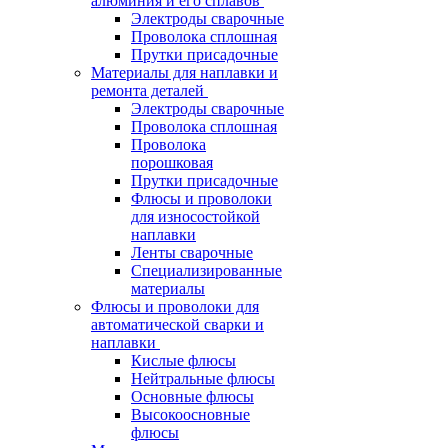
алюминия и его сплавов
Электроды сварочные
Проволока сплошная
Прутки присадочные
Материалы для наплавки и
ремонта деталей
Электроды сварочные
Проволока сплошная
Проволока
порошковая
Прутки присадочные
Флюсы и проволоки
для износостойкой
наплавки
Ленты сварочные
Специализированные
материалы
Флюсы и проволоки для
автоматической сварки и
наплавки
Кислые флюсы
Нейтральные флюсы
Основные флюсы
Высокоосновные
флюсы