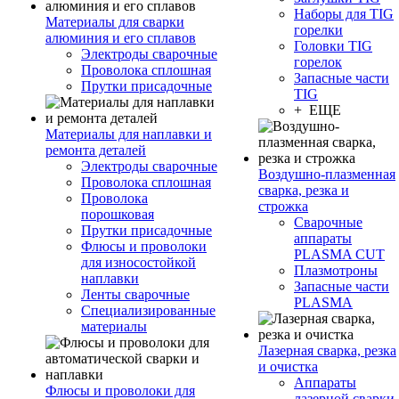
Наборы для TIG
Материалы для сварки
горелки
алюминия и его сплавов
Головки TIG
Электроды сварочные
горелок
Проволока сплошная
Запасные части
Прутки присадочные
TIG
+ ЕЩЕ
Материалы для наплавки и
ремонта деталей
Электроды сварочные
Воздушно-плазменная
Проволока сплошная
сварка, резка и
Проволока
строжка
порошковая
Сварочные
Прутки присадочные
аппараты
Флюсы и проволоки
PLASMA CUT
для износостойкой
Плазмотроны
наплавки
Запасные части
Ленты сварочные
PLASMA
Специализированные
материалы
Лазерная сварка, резка
и очистка
Аппараты
Флюсы и проволоки для
лазерной сварки