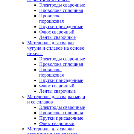
Электроды сварочные
Проволока сплошная
Проволока
порошковая
Прутки присадочные
Флюс сварочный
Ленты сварочные
Материалы для сварки
чугуна и сплавов на основе
никеля
Электроды сварочные
Проволока сплошная
Проволока
порошковая
Прутки присадочные
Флюс сварочный
Ленты сварочные
Материалы для сварки меди
и ее сплавов
Электроды сварочные
Проволока сплошная
Прутки присадочные
Флюс сварочный
Материалы для сварки