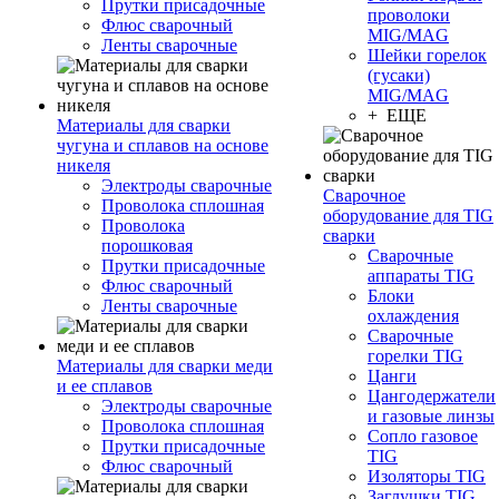
Прутки присадочные
проволоки
Флюс сварочный
MIG/MAG
Ленты сварочные
Шейки горелок
(гусаки)
MIG/MAG
+ ЕЩЕ
Материалы для сварки
чугуна и сплавов на основе
никеля
Электроды сварочные
Сварочное
Проволока сплошная
оборудование для TIG
Проволока
сварки
порошковая
Сварочные
Прутки присадочные
аппараты TIG
Флюс сварочный
Блоки
Ленты сварочные
охлаждения
Сварочные
горелки TIG
Материалы для сварки меди
Цанги
и ее сплавов
Цангодержатели
Электроды сварочные
и газовые линзы
Проволока сплошная
Сопло газовое
Прутки присадочные
TIG
Флюс сварочный
Изоляторы TIG
Заглушки TIG