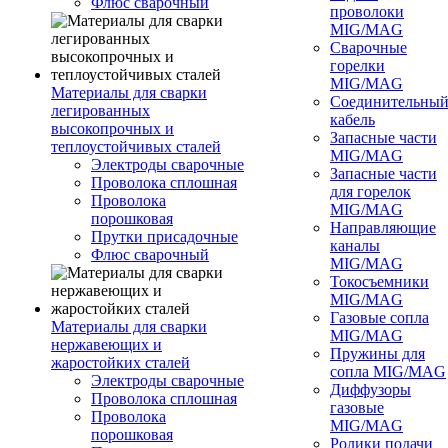
Флюс сварочный
проволоки
MIG/MAG
Сварочные
горелки
MIG/MAG
Материалы для сварки
Соединительны
легированных
кабель
высокопрочных и
Запасные части
теплоустойчивых сталей
MIG/MAG
Электроды сварочные
Запасные части
Проволока сплошная
для горелок
Проволока
MIG/MAG
порошковая
Направляющие
Прутки присадочные
каналы
Флюс сварочный
MIG/MAG
Токосъемники
MIG/MAG
Газовые сопла
Материалы для сварки
MIG/MAG
нержавеющих и
Пружины для
жаростойких сталей
сопла MIG/MAG
Электроды сварочные
Диффузоры
Проволока сплошная
газовые
Проволока
MIG/MAG
порошковая
Ролики подачи