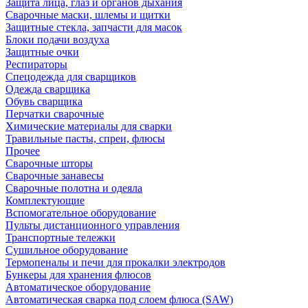
Защита лица, глаз и органов дыхания
Сварочные маски, шлемы и щитки
Защитные стекла, запчасти для масок
Блоки подачи воздуха
Защитные очки
Респираторы
Спецодежда для сварщиков
Одежда сварщика
Обувь сварщика
Перчатки сварочные
Химические материалы для сварки
Травильные пасты, спреи, флюсы
Прочее
Сварочные шторы
Сварочные занавесы
Сварочные полотна и одеяла
Комплектующие
Вспомогательное оборудование
Пульты дистанционного управления
Транспортные тележки
Сушильное оборудование
Термопеналы и печи для прокалки электродов
Бункеры для хранения флюсов
Автоматическое оборудование
Автоматическая сварка под слоем флюса (SAW)