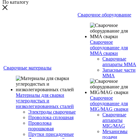
По каталогу
Сварочное оборудование
Сварочное
оборудование для
MMA сварки
Сварочные
аппараты MMA
Сварочные материалы
Запасные части
MMA
Материалы для сварки
Сварочное
углеродистых и
оборудование для
низколегированных сталей
MIG/MAG сварки
Электроды сварочные
Сварочные
Проволока сплошная
аппараты
Проволока
MIG/MAG
порошковая
Механизмы
Прутки присадочные
подачи