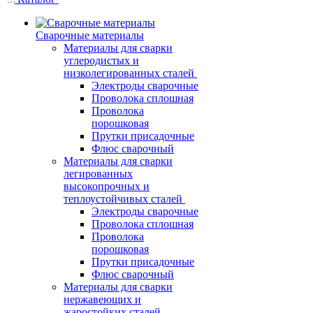
Сварочные материалы
Материалы для сварки
углеродистых и
низколегированных сталей
Электроды сварочные
Проволока сплошная
Проволока
порошковая
Прутки присадочные
Флюс сварочный
Материалы для сварки
легированных
высокопрочных и
теплоустойчивых сталей
Электроды сварочные
Проволока сплошная
Проволока
порошковая
Прутки присадочные
Флюс сварочный
Материалы для сварки
нержавеющих и
жаростойких сталей