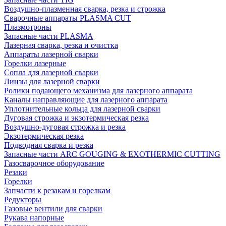
Воздушно-плазменная сварка, резка и строжка
Сварочные аппараты PLASMA CUT
Плазмотроны
Запасные части PLASMA
Лазерная сварка, резка и очистка
Аппараты лазерной сварки
Горелки лазерные
Сопла для лазерной сварки
Линзы для лазерной сварки
Ролики подающего механизма для лазерного аппарата
Каналы направляющие для лазерного аппарата
Уплотнительные кольца для лазерной сварки
Дуговая строжка и экзотермическая резка
Воздушно-дуговая строжка и резка
Экзотермическая резка
Подводная сварка и резка
Запасные части ARC GOUGING & EXOTHERMIC CUTTING
Газосварочное оборудование
Резаки
Горелки
Запчасти к резакам и горелкам
Редукторы
Газовые вентили для сварки
Рукава напорные