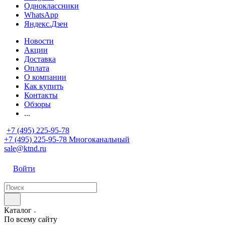
Одноклассники
WhatsApp
Яндекс.Дзен
Новости
Акции
Доставка
Оплата
О компании
Как купить
Контакты
Обзоры
...
+7 (495) 225-95-78
+7 (495) 225-95-78
Многоканальный
sale@ktnd.ru
Войти
Каталог
По всему сайту