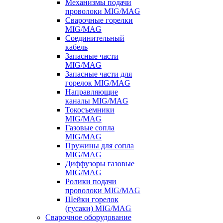
Механизмы подачи
проволоки MIG/MAG
Сварочные горелки
MIG/MAG
Соединительный
кабель
Запасные части
MIG/MAG
Запасные части для
горелок MIG/MAG
Направляющие
каналы MIG/MAG
Токосъемники
MIG/MAG
Газовые сопла
MIG/MAG
Пружины для сопла
MIG/MAG
Диффузоры газовые
MIG/MAG
Ролики подачи
проволоки MIG/MAG
Шейки горелок
(гусаки) MIG/MAG
Сварочное оборудование