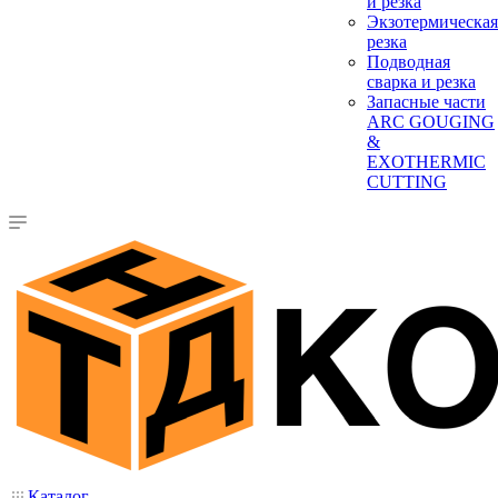
и резка
Экзотермическая
резка
Подводная
сварка и резка
Запасные части
ARC GOUGING
&
EXOTHERMIC
CUTTING
Каталог