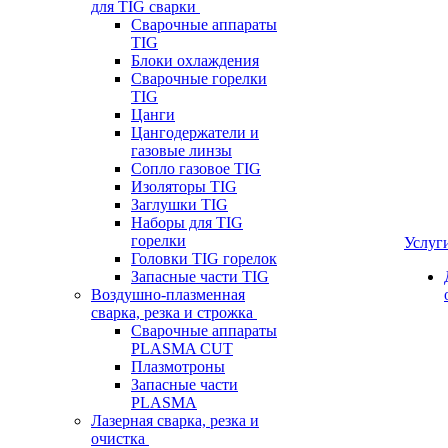
для TIG сварки
Сварочные аппараты
TIG
Блоки охлаждения
Сварочные горелки
TIG
Цанги
Цангодержатели и
газовые линзы
Сопло газовое TIG
Изоляторы TIG
Заглушки TIG
Наборы для TIG
горелки
Услуг
Головки TIG горелок
Запасные части TIG
Воздушно-плазменная
сварка, резка и строжка
Сварочные аппараты
PLASMA CUT
Плазмотроны
Запасные части
PLASMA
Лазерная сварка, резка и
очистка