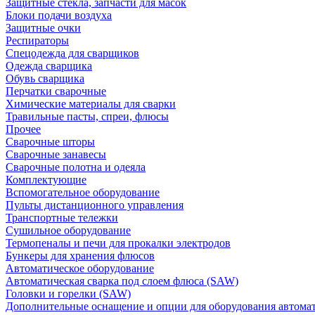
Защитные стекла, запчасти для масок
Блоки подачи воздуха
Защитные очки
Респираторы
Спецодежда для сварщиков
Одежда сварщика
Обувь сварщика
Перчатки сварочные
Химические материалы для сварки
Травильные пасты, спреи, флюсы
Прочее
Сварочные шторы
Сварочные занавесы
Сварочные полотна и одеяла
Комплектующие
Вспомогательное оборудование
Пульты дистанционного управления
Транспортные тележки
Сушильное оборудование
Термопеналы и печи для прокалки электродов
Бункеры для хранения флюсов
Автоматическое оборудование
Автоматическая сварка под слоем флюса (SAW)
Головки и горелки (SAW)
Дополнительные оснащение и опции для оборудования автома