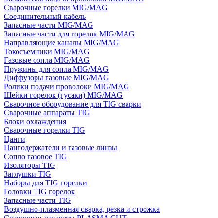
Сварочные горелки MIG/MAG
Соединительный кабель
Запасные части MIG/MAG
Запасные части для горелок MIG/MAG
Направляющие каналы MIG/MAG
Токосъемники MIG/MAG
Газовые сопла MIG/MAG
Пружины для сопла MIG/MAG
Диффузоры газовые MIG/MAG
Ролики подачи проволоки MIG/MAG
Шейки горелок (гусаки) MIG/MAG
Сварочное оборудование для TIG сварки
Сварочные аппараты TIG
Блоки охлаждения
Сварочные горелки TIG
Цанги
Цангодержатели и газовые линзы
Сопло газовое TIG
Изоляторы TIG
Заглушки TIG
Наборы для TIG горелки
Головки TIG горелок
Запасные части TIG
Воздушно-плазменная сварка, резка и строжка
Сварочные аппараты PLASMA CUT