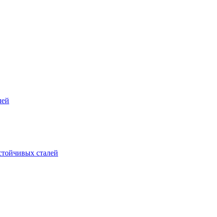
лей
стойчивых сталей