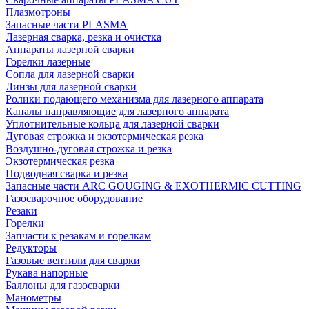
Плазмотроны
Запасные части PLASMA
Лазерная сварка, резка и очистка
Аппараты лазерной сварки
Горелки лазерные
Сопла для лазерной сварки
Линзы для лазерной сварки
Ролики подающего механизма для лазерного аппарата
Каналы направляющие для лазерного аппарата
Уплотнительные кольца для лазерной сварки
Дуговая строжка и экзотермическая резка
Воздушно-дуговая строжка и резка
Экзотермическая резка
Подводная сварка и резка
Запасные части ARC GOUGING & EXOTHERMIC CUTTING
Газосварочное оборудование
Резаки
Горелки
Запчасти к резакам и горелкам
Редукторы
Газовые вентили для сварки
Рукава напорные
Баллоны для газосварки
Манометры