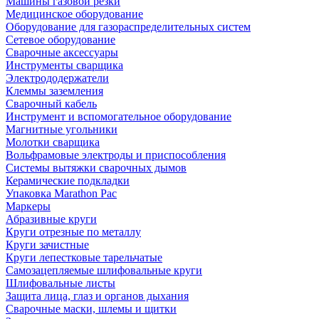
Машины газовой резки
Медицинское оборудование
Оборудование для газораспределительных систем
Сетевое оборудование
Сварочные аксессуары
Инструменты сварщика
Электрододержатели
Клеммы заземления
Сварочный кабель
Инструмент и вспомогательное оборудование
Магнитные угольники
Молотки сварщика
Вольфрамовые электроды и приспособления
Системы вытяжки сварочных дымов
Керамические подкладки
Упаковка Marathon Pac
Маркеры
Абразивные круги
Круги отрезные по металлу
Круги зачистные
Круги лепестковые тарельчатые
Самозацепляемые шлифовальные круги
Шлифовальные листы
Защита лица, глаз и органов дыхания
Сварочные маски, шлемы и щитки