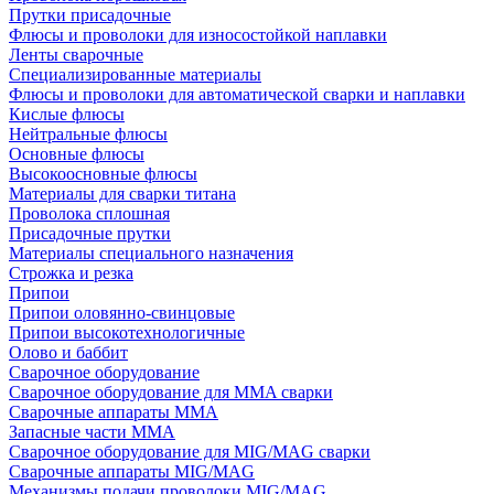
Прутки присадочные
Флюсы и проволоки для износостойкой наплавки
Ленты сварочные
Специализированные материалы
Флюсы и проволоки для автоматической сварки и наплавки
Кислые флюсы
Нейтральные флюсы
Основные флюсы
Высокоосновные флюсы
Материалы для сварки титана
Проволока сплошная
Присадочные прутки
Материалы специального назначения
Строжка и резка
Припои
Припои оловянно-свинцовые
Припои высокотехнологичные
Олово и баббит
Сварочное оборудование
Сварочное оборудование для MMA сварки
Сварочные аппараты MMA
Запасные части MMA
Сварочное оборудование для MIG/MAG сварки
Сварочные аппараты MIG/MAG
Механизмы подачи проволоки MIG/MAG