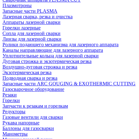
Плазмотроны
Запасные части PLASMA
Лазерная сварка, резка и очистка
Аппараты лазерной сварки
Горелки лазерные
Сопла для лазерной сварки
Линзы для лазерной сварки
Ролики подающего механизма для лазерного аппарата
Каналы направляющие для лазерного аппарата
Уплотнительные кольца для лазерной сварки
Дуговая строжка и экзотермическая резка
Воздушно-дуговая строжка и резка
Экзотермическая резка
Подводная сварка и резка
Запасные части ARC GOUGING & EXOTHERMIC CUTTING
Газосварочное оборудование
Резаки
Горелки
Запчасти к резакам и горелкам
Редукторы
Газовые вентили для сварки
Рукава напорные
Баллоны для газосварки
Манометры