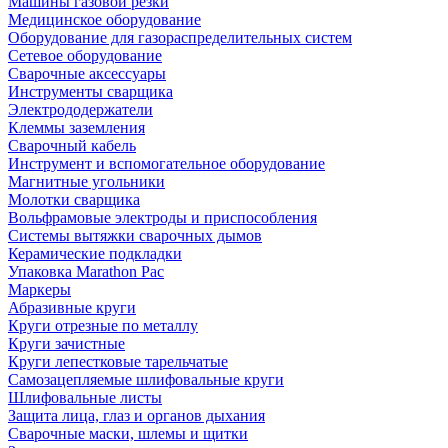
Машины газовой резки
Медицинское оборудование
Оборудование для газораспределительных систем
Сетевое оборудование
Сварочные аксессуары
Инструменты сварщика
Электрододержатели
Клеммы заземления
Сварочный кабель
Инструмент и вспомогательное оборудование
Магнитные угольники
Молотки сварщика
Вольфрамовые электроды и приспособления
Системы вытяжки сварочных дымов
Керамические подкладки
Упаковка Marathon Pac
Маркеры
Абразивные круги
Круги отрезные по металлу
Круги зачистные
Круги лепестковые тарельчатые
Самозацепляемые шлифовальные круги
Шлифовальные листы
Защита лица, глаз и органов дыхания
Сварочные маски, шлемы и щитки