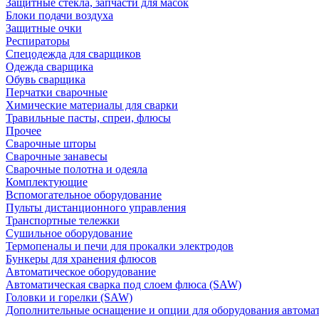
Защитные стекла, запчасти для масок
Блоки подачи воздуха
Защитные очки
Респираторы
Спецодежда для сварщиков
Одежда сварщика
Обувь сварщика
Перчатки сварочные
Химические материалы для сварки
Травильные пасты, спреи, флюсы
Прочее
Сварочные шторы
Сварочные занавесы
Сварочные полотна и одеяла
Комплектующие
Вспомогательное оборудование
Пульты дистанционного управления
Транспортные тележки
Сушильное оборудование
Термопеналы и печи для прокалки электродов
Бункеры для хранения флюсов
Автоматическое оборудование
Автоматическая сварка под слоем флюса (SAW)
Головки и горелки (SAW)
Дополнительные оснащение и опции для оборудования автома