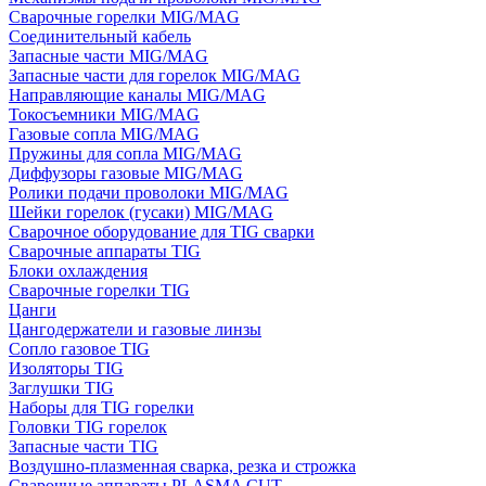
Сварочные горелки MIG/MAG
Соединительный кабель
Запасные части MIG/MAG
Запасные части для горелок MIG/MAG
Направляющие каналы MIG/MAG
Токосъемники MIG/MAG
Газовые сопла MIG/MAG
Пружины для сопла MIG/MAG
Диффузоры газовые MIG/MAG
Ролики подачи проволоки MIG/MAG
Шейки горелок (гусаки) MIG/MAG
Сварочное оборудование для TIG сварки
Сварочные аппараты TIG
Блоки охлаждения
Сварочные горелки TIG
Цанги
Цангодержатели и газовые линзы
Сопло газовое TIG
Изоляторы TIG
Заглушки TIG
Наборы для TIG горелки
Головки TIG горелок
Запасные части TIG
Воздушно-плазменная сварка, резка и строжка
Сварочные аппараты PLASMA CUT