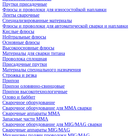
Прутки присадочные
Флюсы и проволоки для износостойкой наплавки
Ленты сварочные
Специализированные материалы
Флюсы и проволоки для автоматической сварки и наплавки
Кислые флюсы
Нейтральные флюсы
Основные флюсы
Высокоосновные флюсы
Материалы для сварки титана
Проволока сплошная
Присадочные прутки
Материалы специального назначения
Строжка и резка
Припои
Припои оловянно-свинцовые
Припои высокотехнологичные
Олово и баббит
Сварочное оборудование
Сварочное оборудование для MMA сварки
Сварочные аппараты MMA
Запасные части MMA
Сварочное оборудование для MIG/MAG сварки
Сварочные аппараты MIG/MAG
Механизмы подачи проволоки MIG/MAG