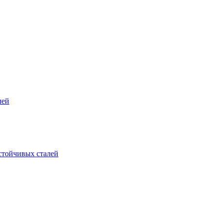
лей
стойчивых сталей