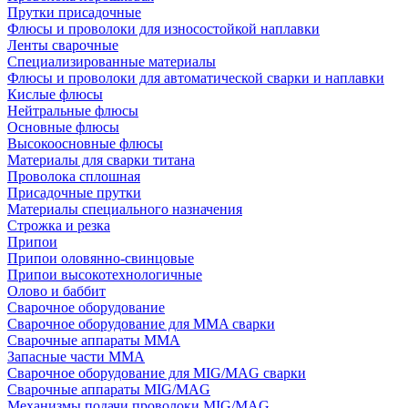
Прутки присадочные
Флюсы и проволоки для износостойкой наплавки
Ленты сварочные
Специализированные материалы
Флюсы и проволоки для автоматической сварки и наплавки
Кислые флюсы
Нейтральные флюсы
Основные флюсы
Высокоосновные флюсы
Материалы для сварки титана
Проволока сплошная
Присадочные прутки
Материалы специального назначения
Строжка и резка
Припои
Припои оловянно-свинцовые
Припои высокотехнологичные
Олово и баббит
Сварочное оборудование
Сварочное оборудование для MMA сварки
Сварочные аппараты MMA
Запасные части MMA
Сварочное оборудование для MIG/MAG сварки
Сварочные аппараты MIG/MAG
Механизмы подачи проволоки MIG/MAG