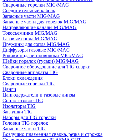
Сварочные горелки MIG/MAG
Соединительный кабель
Запасные части MIG/MAG
Запасные части для горелок MIG/MAG
Направляющие каналы MIG/MAG
Токосъемники MIG/MAG
Газовые сопла MIG/MAG
Пружины для сопла MIG/MAG
Диффузоры газовые MIG/MAG
Ролики подачи проволоки MIG/MAG
Шейки горелок (гусаки) MIG/MAG
Сварочное оборудование для TIG сварки
Сварочные аппараты TIG
Блоки охлаждения
Сварочные горелки TIG
Цанги
Цангодержатели и газовые линзы
Сопло газовое TIG
Изоляторы TIG
Заглушки TIG
Наборы для TIG горелки
Головки TIG горелок
Запасные части TIG
Воздушно-плазменная сварка, резка и строжка
Сварочные аппараты PLASMA CUT