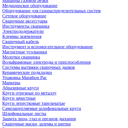
Машины газовой резки
Медицинское оборудование
Оборудование для газораспределительных систем
Сетевое оборудование
Сварочные аксессуары
Инструменты сварщика
Электрододержатели
Клеммы заземления
Сварочный кабель
Инструмент и вспомогательное оборудование
Магнитные угольники
Молотки сварщика
Вольфрамовые электроды и приспособления
Системы вытяжки сварочных дымов
Керамические подкладки
Упаковка Marathon Pac
Маркеры
Абразивные круги
Круги отрезные по металлу
Круги зачистные
Круги лепестковые тарельчатые
Самозацепляемые шлифовальные круги
Шлифовальные листы
Защита лица, глаз и органов дыхания
Сварочные маски, шлемы и щитки