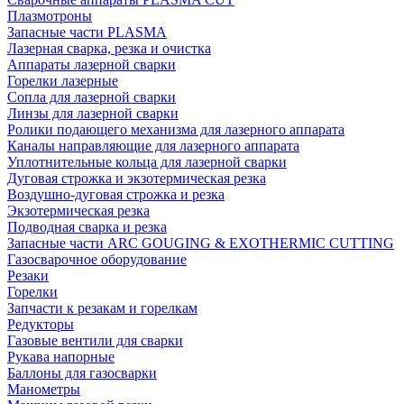
Плазмотроны
Запасные части PLASMA
Лазерная сварка, резка и очистка
Аппараты лазерной сварки
Горелки лазерные
Сопла для лазерной сварки
Линзы для лазерной сварки
Ролики подающего механизма для лазерного аппарата
Каналы направляющие для лазерного аппарата
Уплотнительные кольца для лазерной сварки
Дуговая строжка и экзотермическая резка
Воздушно-дуговая строжка и резка
Экзотермическая резка
Подводная сварка и резка
Запасные части ARC GOUGING & EXOTHERMIC CUTTING
Газосварочное оборудование
Резаки
Горелки
Запчасти к резакам и горелкам
Редукторы
Газовые вентили для сварки
Рукава напорные
Баллоны для газосварки
Манометры