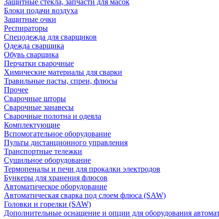
Защитные стекла, запчасти для масок
Блоки подачи воздуха
Защитные очки
Респираторы
Спецодежда для сварщиков
Одежда сварщика
Обувь сварщика
Перчатки сварочные
Химические материалы для сварки
Травильные пасты, спреи, флюсы
Прочее
Сварочные шторы
Сварочные занавесы
Сварочные полотна и одеяла
Комплектующие
Вспомогательное оборудование
Пульты дистанционного управления
Транспортные тележки
Сушильное оборудование
Термопеналы и печи для прокалки электродов
Бункеры для хранения флюсов
Автоматическое оборудование
Автоматическая сварка под слоем флюса (SAW)
Головки и горелки (SAW)
Дополнительные оснащение и опции для оборудования автома