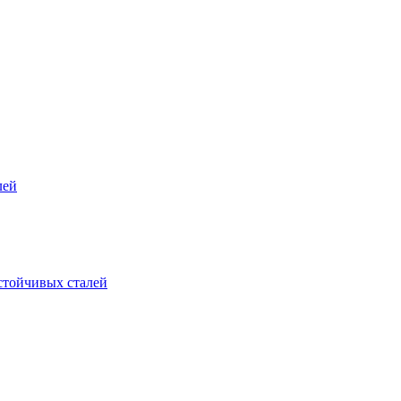
лей
стойчивых сталей