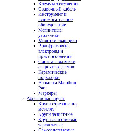
Клеммы заземления
Сварочный кабель
Инструмент и
вспомогательное
оборудование
Магнитные
угольники
Молотки сварщика
Вольфрамовые
электроды и
приспособления
Системы вытяжки
сварочных дымов
Керамические
подкладки
Упаковка Marathon
Pac
Маркеры
Абразивные круги
Круги отрезные по
металлу
Круги зачистные
Круги лепестковые
тарельчатые
Самозацепляемые