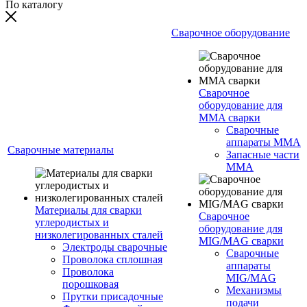
По каталогу
Сварочное оборудование
Сварочное
оборудование для
MMA сварки
Сварочные
аппараты MMA
Сварочные материалы
Запасные части
MMA
Материалы для сварки
Сварочное
углеродистых и
оборудование для
низколегированных сталей
MIG/MAG сварки
Электроды сварочные
Сварочные
Проволока сплошная
аппараты
Проволока
MIG/MAG
порошковая
Механизмы
Прутки присадочные
подачи