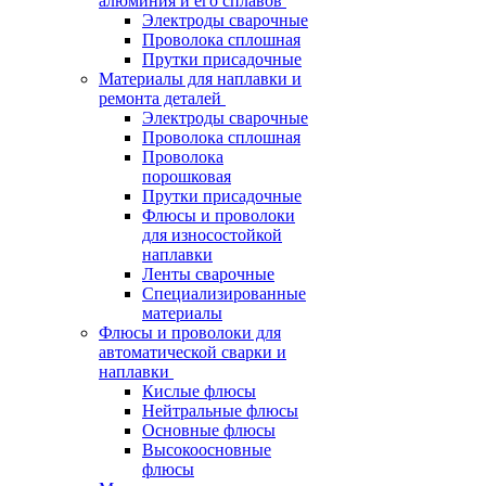
алюминия и его сплавов
Электроды сварочные
Проволока сплошная
Прутки присадочные
Материалы для наплавки и
ремонта деталей
Электроды сварочные
Проволока сплошная
Проволока
порошковая
Прутки присадочные
Флюсы и проволоки
для износостойкой
наплавки
Ленты сварочные
Специализированные
материалы
Флюсы и проволоки для
автоматической сварки и
наплавки
Кислые флюсы
Нейтральные флюсы
Основные флюсы
Высокоосновные
флюсы