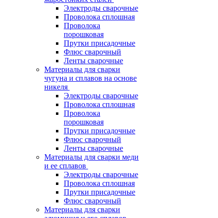
Электроды сварочные
Проволока сплошная
Проволока
порошковая
Прутки присадочные
Флюс сварочный
Ленты сварочные
Материалы для сварки
чугуна и сплавов на основе
никеля
Электроды сварочные
Проволока сплошная
Проволока
порошковая
Прутки присадочные
Флюс сварочный
Ленты сварочные
Материалы для сварки меди
и ее сплавов
Электроды сварочные
Проволока сплошная
Прутки присадочные
Флюс сварочный
Материалы для сварки