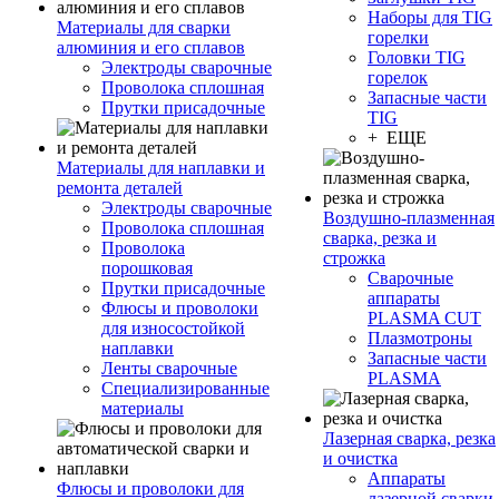
Наборы для TIG
Материалы для сварки
горелки
алюминия и его сплавов
Головки TIG
Электроды сварочные
горелок
Проволока сплошная
Запасные части
Прутки присадочные
TIG
+ ЕЩЕ
Материалы для наплавки и
ремонта деталей
Электроды сварочные
Воздушно-плазменная
Проволока сплошная
сварка, резка и
Проволока
строжка
порошковая
Сварочные
Прутки присадочные
аппараты
Флюсы и проволоки
PLASMA CUT
для износостойкой
Плазмотроны
наплавки
Запасные части
Ленты сварочные
PLASMA
Специализированные
материалы
Лазерная сварка, резка
и очистка
Аппараты
Флюсы и проволоки для
лазерной сварки