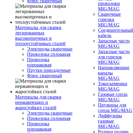
Флюс сварочный
проволоки
MIG/MAG
Сварочные
горелки
MIG/MAG
Материалы для сварки
Соединительны
легированных
кабель
высокопрочных и
Запасные части
теплоустойчивых сталей
MIG/MAG
Электроды сварочные
Запасные части
Проволока сплошная
для горелок
Проволока
MIG/MAG
порошковая
Направляющие
Прутки присадочные
каналы
Флюс сварочный
MIG/MAG
Токосъемники
MIG/MAG
Газовые сопла
Материалы для сварки
MIG/MAG
нержавеющих и
Пружины для
жаростойких сталей
сопла MIG/MAG
Электроды сварочные
Диффузоры
Проволока сплошная
газовые
Проволока
MIG/MAG
порошковая
Ролики подачи