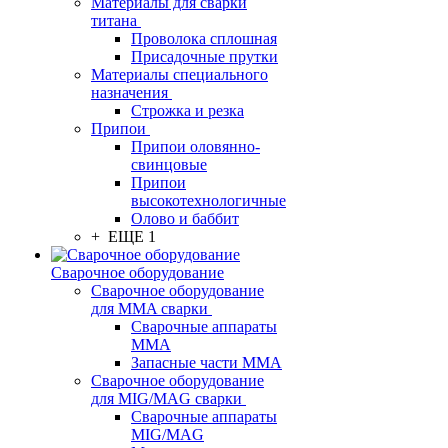
Материалы для сварки
титана
Проволока сплошная
Присадочные прутки
Материалы специального
назначения
Строжка и резка
Припои
Припои оловянно-
свинцовые
Припои
высокотехнологичные
Олово и баббит
+ ЕЩЕ 1
Сварочное оборудование
Сварочное оборудование
для MMA сварки
Сварочные аппараты
MMA
Запасные части MMA
Сварочное оборудование
для MIG/MAG сварки
Сварочные аппараты
MIG/MAG