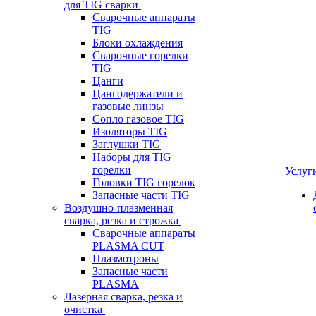
для TIG сварки
Сварочные аппараты
TIG
Блоки охлаждения
Сварочные горелки
TIG
Цанги
Цангодержатели и
газовые линзы
Сопло газовое TIG
Изоляторы TIG
Заглушки TIG
Наборы для TIG
горелки
Услуг
Головки TIG горелок
Запасные части TIG
Воздушно-плазменная
сварка, резка и строжка
Сварочные аппараты
PLASMA CUT
Плазмотроны
Запасные части
PLASMA
Лазерная сварка, резка и
очистка