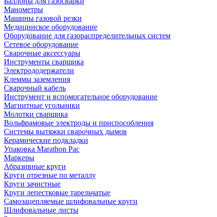
Баллоны для газосварки
Манометры
Машины газовой резки
Медицинское оборудование
Оборудование для газораспределительных систем
Сетевое оборудование
Сварочные аксессуары
Инструменты сварщика
Электрододержатели
Клеммы заземления
Сварочный кабель
Инструмент и вспомогательное оборудование
Магнитные угольники
Молотки сварщика
Вольфрамовые электроды и приспособления
Системы вытяжки сварочных дымов
Керамические подкладки
Упаковка Marathon Pac
Маркеры
Абразивные круги
Круги отрезные по металлу
Круги зачистные
Круги лепестковые тарельчатые
Самозацепляемые шлифовальные круги
Шлифовальные листы