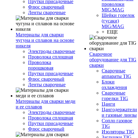
Прутки присадочные
проволоки
Флюс сварочный
MIG/MAG
Ленты сварочные
Шейки горелок
(гусаки)
MIG/MAG
+ ЕЩЕ
Материалы для сварки
чугуна и сплавов на основе
никеля
Электроды сварочные
Сварочное
Проволока сплошная
оборудование для TIG
Проволока
сварки
порошковая
Сварочные
Прутки присадочные
аппараты TIG
Флюс сварочный
Блоки
Ленты сварочные
охлаждения
Сварочные
горелки TIG
Материалы для сварки меди
Цанги
и ее сплавов
Цангодержатели
Электроды сварочные
и газовые линзы
Проволока сплошная
Сопло газовое
Прутки присадочные
TIG
Флюс сварочный
Изоляторы TIG
Заглушки TIG