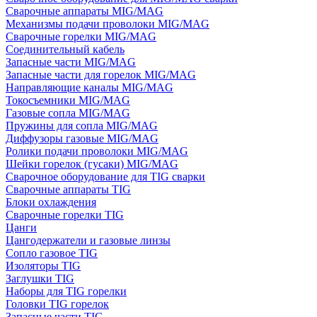
Сварочные аппараты MIG/MAG
Механизмы подачи проволоки MIG/MAG
Сварочные горелки MIG/MAG
Соединительный кабель
Запасные части MIG/MAG
Запасные части для горелок MIG/MAG
Направляющие каналы MIG/MAG
Токосъемники MIG/MAG
Газовые сопла MIG/MAG
Пружины для сопла MIG/MAG
Диффузоры газовые MIG/MAG
Ролики подачи проволоки MIG/MAG
Шейки горелок (гусаки) MIG/MAG
Сварочное оборудование для TIG сварки
Сварочные аппараты TIG
Блоки охлаждения
Сварочные горелки TIG
Цанги
Цангодержатели и газовые линзы
Сопло газовое TIG
Изоляторы TIG
Заглушки TIG
Наборы для TIG горелки
Головки TIG горелок
Запасные части TIG