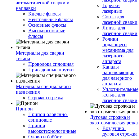
автоматической сварки и
Горелки
наплавки
лазерные
Кислые флюсы
Сопла для
Нейтральные флюсы
лазерной сварки
Основные флюсы
Линзы для
Высокоосновные
лазерной сварки
флюсы
Ролики
подающего
механизма для
Материалы для сварки
лазерного
титана
аппарата
Проволока сплошная
Каналы
Присадочные прутки
направляющие
для лазерного
аппарата
Материалы специального
Уплотнительные
назначения
кольца для
Строжка и резка
лазерной сварки
Припои
Припои оловянно-
Дуговая строжка и
свинцовые
экзотермическая резка
Припои
Воздушно-
высокотехнологичные
дуговая строжка
Олово и баббит