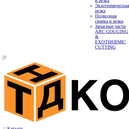
и резка
Экзотермическая
резка
Подводная
сварка и резка
Запасные части
ARC GOUGING
&
EXOTHERMIC
CUTTING
Каталог