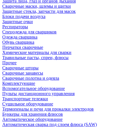
Защита лица, глаз и органов дыхания
Сварочные маски, шлемы и щитки
Защитные стекла, запчасти для масок
Блоки подачи воздуха
Защитные очки
Респираторы
Спецодежда для сварщиков
Одежда сварщика
Обувь сварщика
Перчатки сварочные
Химические материалы для сварки
Травильные пасты, спреи, флюсы
Прочее
Сварочные шторы
Сварочные занавесы
Сварочные полотна и одеяла
Комплектующие
Вспомогательное оборудование
Пульты дистанционного управления
Транспортные тележки
Сушильное оборудование
Термопеналы и печи для прокалки электродов
Бункеры для хранения флюсов
Автоматическое оборудование
Автоматическая сварка под слоем флюса (SAW)