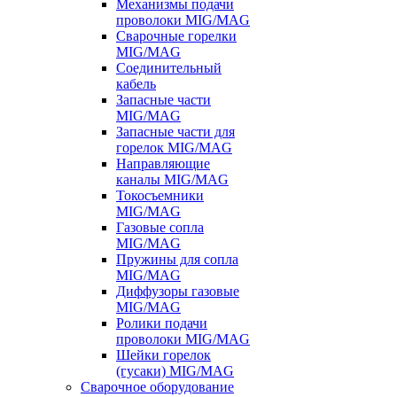
Механизмы подачи
проволоки MIG/MAG
Сварочные горелки
MIG/MAG
Соединительный
кабель
Запасные части
MIG/MAG
Запасные части для
горелок MIG/MAG
Направляющие
каналы MIG/MAG
Токосъемники
MIG/MAG
Газовые сопла
MIG/MAG
Пружины для сопла
MIG/MAG
Диффузоры газовые
MIG/MAG
Ролики подачи
проволоки MIG/MAG
Шейки горелок
(гусаки) MIG/MAG
Сварочное оборудование