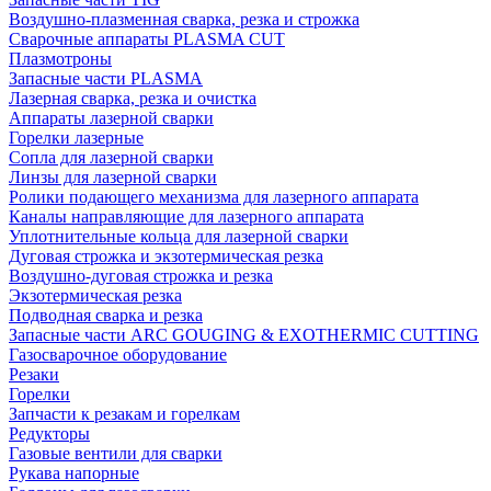
Воздушно-плазменная сварка, резка и строжка
Сварочные аппараты PLASMA CUT
Плазмотроны
Запасные части PLASMA
Лазерная сварка, резка и очистка
Аппараты лазерной сварки
Горелки лазерные
Сопла для лазерной сварки
Линзы для лазерной сварки
Ролики подающего механизма для лазерного аппарата
Каналы направляющие для лазерного аппарата
Уплотнительные кольца для лазерной сварки
Дуговая строжка и экзотермическая резка
Воздушно-дуговая строжка и резка
Экзотермическая резка
Подводная сварка и резка
Запасные части ARC GOUGING & EXOTHERMIC CUTTING
Газосварочное оборудование
Резаки
Горелки
Запчасти к резакам и горелкам
Редукторы
Газовые вентили для сварки
Рукава напорные