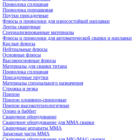
Проволока сплошная
Проволока порошковая
Прутки присадочные
Флюсы и проволоки для износостойкой наплавки
Ленты сварочные
Специализированные материалы
Флюсы и проволоки для автоматической сварки и наплавки
Кислые флюсы
Нейтральные флюсы
Основные флюсы
Высокоосновные флюсы
Материалы для сварки титана
Проволока сплошная
Присадочные прутки
Материалы специального назначения
Строжка и резка
Припои
Припои оловянно-свинцовые
Припои высокотехнологичные
Олово и баббит
Сварочное оборудование
Сварочное оборудование для MMA сварки
Сварочные аппараты MMA
Запасные части MMA
Сварочное оборудование для MIG/MAG сварки