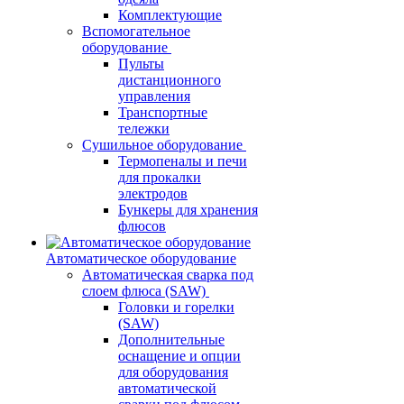
Комплектующие
Вспомогательное
оборудование
Пульты
дистанционного
управления
Транспортные
тележки
Сушильное оборудование
Термопеналы и печи
для прокалки
электродов
Бункеры для хранения
флюсов
Автоматическое оборудование
Автоматическая сварка под
слоем флюса (SAW)
Головки и горелки
(SAW)
Дополнительные
оснащение и опции
для оборудования
автоматической