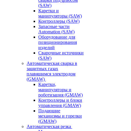
сварки под флюсом
(SAW)
Каретки и
манипуляторы (SAW)
Контроллеры (SAW)
Запасные части
Automation (SAW)
Оборудование для
позиционирования
изделий
Сварочные источники
(SAW)
Автоматическая сварка в
защитных газах
плавящимся электродом
(GMAW)
Каретки,
манипуляторы и
роботизация (GMAW)
Контроллеры и блоки
управления (GMAW)
Подающие
механизмы и горелки
(GMAW)
Автоматическая резка