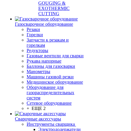
GOUGING &
EXOTHERMIC
CUTTING
Газосварочное оборудование
Резаки
Горелки
Запчасти к резакам и
горелкам
Редукторы
Газовые вентили для сварки
Рукава напорные
Баллоны для газосварки
Манометры
Машины газовой резки
Медицинское оборудование
Оборудование для
газораспределительных
систем
Сетевое оборудование
+ ЕЩЕ 2
Сварочные аксессуары
Инструменты сварщика
Электрододержатели