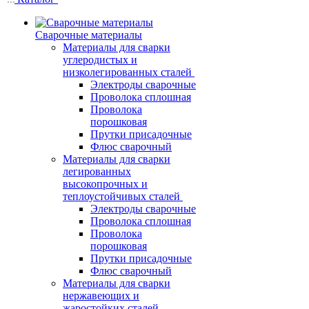
Сварочные материалы
Материалы для сварки
углеродистых и
низколегированных сталей
Электроды сварочные
Проволока сплошная
Проволока
порошковая
Прутки присадочные
Флюс сварочный
Материалы для сварки
легированных
высокопрочных и
теплоустойчивых сталей
Электроды сварочные
Проволока сплошная
Проволока
порошковая
Прутки присадочные
Флюс сварочный
Материалы для сварки
нержавеющих и
жаростойких сталей