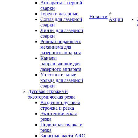
Аппараты лазерной
сварки
Горелки лазерные
Новости
Сопла для лазерной
Акции
сварки
Линзы для лазерной
сварки
Ролики подающего
механизма для
лазерного аппарата
Каналы
направляющие для
лазерного аппарата
Уплотнительные
кольца для лазерной
сварки
Дуговая строжка и
экзотермическая резка
Воздушно-дуговая
строжка и резка
Экзотермическая
резка
Подводная сварка и
резка
Запасные части ARC