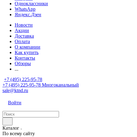
Одноклассники
WhatsApp
Яндекс.Дзен
Новости
Акции
Доставка
Оплата
О компании
Как купить
Контакты
Обзоры
...
+7 (495) 225-95-78
+7 (495) 225-95-78
Многоканальный
sale@ktnd.ru
Войти
Каталог
По всему сайту