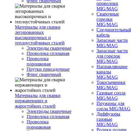
Флюс сварочный
проволоки
MIG/MAG
Сварочные
горелки
MIG/MAG
Материалы для сварки
Соединительны
легированных
кабель
высокопрочных и
Запасные части
теплоустойчивых сталей
MIG/MAG
Электроды сварочные
Запасные части
Проволока сплошная
для горелок
Проволока
MIG/MAG
порошковая
Направляющие
Прутки присадочные
каналы
Флюс сварочный
MIG/MAG
Токосъемники
MIG/MAG
Газовые сопла
Материалы для сварки
MIG/MAG
нержавеющих и
Пружины для
жаростойких сталей
сопла MIG/MAG
Электроды сварочные
Диффузоры
Проволока сплошная
газовые
Проволока
MIG/MAG
порошковая
Ролики подачи