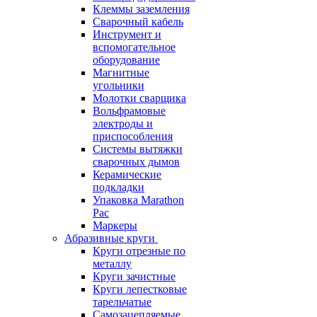
Клеммы заземления
Сварочный кабель
Инструмент и
вспомогательное
оборудование
Магнитные
угольники
Молотки сварщика
Вольфрамовые
электроды и
приспособления
Системы вытяжки
сварочных дымов
Керамические
подкладки
Упаковка Marathon
Pac
Маркеры
Абразивные круги
Круги отрезные по
металлу
Круги зачистные
Круги лепестковые
тарельчатые
Самозацепляемые