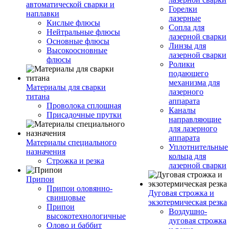
автоматической сварки и
Горелки
наплавки
лазерные
Кислые флюсы
Сопла для
Нейтральные флюсы
лазерной сварки
Основные флюсы
Линзы для
Высокоосновные
лазерной сварки
флюсы
Ролики
подающего
механизма для
Материалы для сварки
лазерного
титана
аппарата
Проволока сплошная
Каналы
Присадочные прутки
направляющие
для лазерного
аппарата
Материалы специального
Уплотнительные
назначения
кольца для
Строжка и резка
лазерной сварки
Припои
Припои оловянно-
Дуговая строжка и
свинцовые
экзотермическая резка
Припои
Воздушно-
высокотехнологичные
дуговая строжка
Олово и баббит