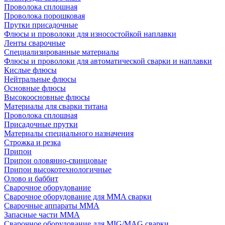
Проволока сплошная
Проволока порошковая
Прутки присадочные
Флюсы и проволоки для износостойкой наплавки
Ленты сварочные
Специализированные материалы
Флюсы и проволоки для автоматической сварки и наплавки
Кислые флюсы
Нейтральные флюсы
Основные флюсы
Высокоосновные флюсы
Материалы для сварки титана
Проволока сплошная
Присадочные прутки
Материалы специального назначения
Строжка и резка
Припои
Припои оловянно-свинцовые
Припои высокотехнологичные
Олово и баббит
Сварочное оборудование
Сварочное оборудование для MMA сварки
Сварочные аппараты MMA
Запасные части MMA
Сварочное оборудование для MIG/MAG сварки