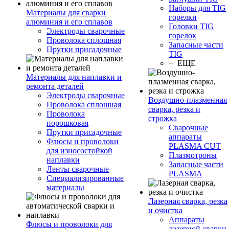
Наборы для TIG
Материалы для сварки
горелки
алюминия и его сплавов
Головки TIG
Электроды сварочные
горелок
Проволока сплошная
Запасные части
Прутки присадочные
TIG
+ ЕЩЕ
Материалы для наплавки и
ремонта деталей
Электроды сварочные
Воздушно-плазменная
Проволока сплошная
сварка, резка и
Проволока
строжка
порошковая
Сварочные
Прутки присадочные
аппараты
Флюсы и проволоки
PLASMA CUT
для износостойкой
Плазмотроны
наплавки
Запасные части
Ленты сварочные
PLASMA
Специализированные
материалы
Лазерная сварка, резка
и очистка
Аппараты
Флюсы и проволоки для
лазерной сварки