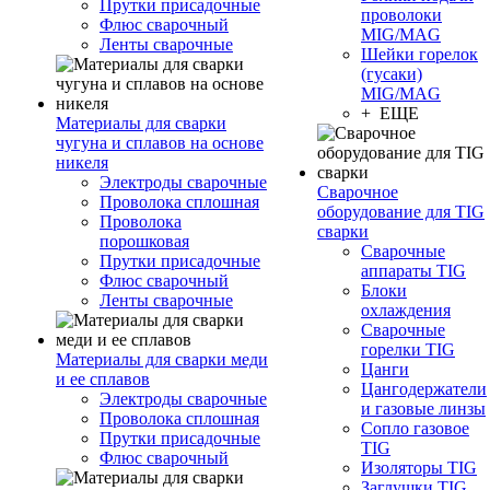
Прутки присадочные
проволоки
Флюс сварочный
MIG/MAG
Ленты сварочные
Шейки горелок
(гусаки)
MIG/MAG
+ ЕЩЕ
Материалы для сварки
чугуна и сплавов на основе
никеля
Электроды сварочные
Сварочное
Проволока сплошная
оборудование для TIG
Проволока
сварки
порошковая
Сварочные
Прутки присадочные
аппараты TIG
Флюс сварочный
Блоки
Ленты сварочные
охлаждения
Сварочные
горелки TIG
Материалы для сварки меди
Цанги
и ее сплавов
Цангодержатели
Электроды сварочные
и газовые линзы
Проволока сплошная
Сопло газовое
Прутки присадочные
TIG
Флюс сварочный
Изоляторы TIG
Заглушки TIG