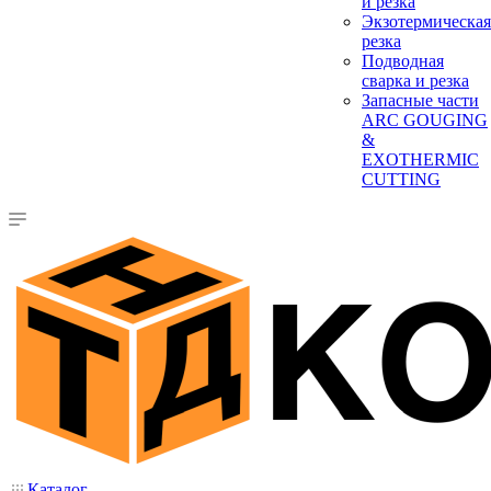
и резка
Экзотермическая
резка
Подводная
сварка и резка
Запасные части
ARC GOUGING
&
EXOTHERMIC
CUTTING
Каталог