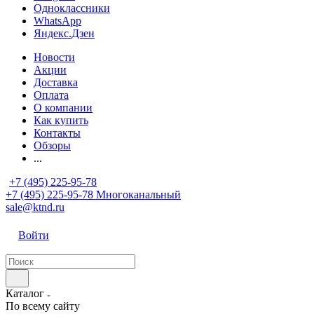
Одноклассники
WhatsApp
Яндекс.Дзен
Новости
Акции
Доставка
Оплата
О компании
Как купить
Контакты
Обзоры
...
+7 (495) 225-95-78
+7 (495) 225-95-78
Многоканальный
sale@ktnd.ru
Войти
Каталог
По всему сайту