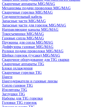
Сварочные аппараты MIG/MAG
Механизмы подачи проволоки MIG/MAG
Сварочные горелки MIG/MAG
Соединительный кабель
Запасные части MIG/MAG
Запасные части для горелок MIG/MAG
Направляющие каналы MIG/MAG
Токосъемники MIG/MAG
Газовые сопла MIG/MAG
Пружины для сопла MIG/MAG
Диффузоры газовые MIG/MAG
Ролики подачи проволоки MIG/MAG
Шейки горелок (гусаки) MIG/MAG
Сварочное оборудование для TIG сварки
Сварочные аппараты TIG
Блоки охлаждения
Сварочные горелки TIG
Цанги
Цангодержатели и газовые линзы
Сопло газовое TIG
Изоляторы TIG
Заглушки TIG
Наборы для TIG горелки
Головки TIG горелок
Запасные части TIG