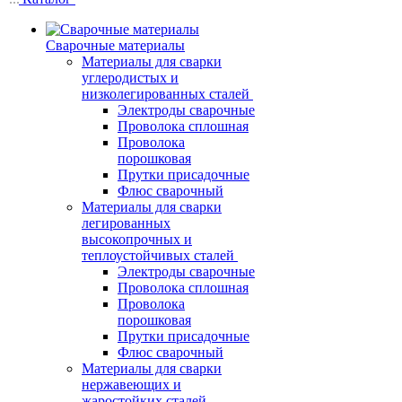
Сварочные материалы
Материалы для сварки
углеродистых и
низколегированных сталей
Электроды сварочные
Проволока сплошная
Проволока
порошковая
Прутки присадочные
Флюс сварочный
Материалы для сварки
легированных
высокопрочных и
теплоустойчивых сталей
Электроды сварочные
Проволока сплошная
Проволока
порошковая
Прутки присадочные
Флюс сварочный
Материалы для сварки
нержавеющих и
жаростойких сталей