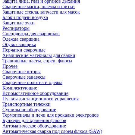
Защита лица, глаз и органов дыхания
Сварочные маски, шлемы и щитки
Защитные стекла, запчасти для масок
Блоки подачи воздуха
Защитные очки
Респираторы
Спецодежда для сварщиков
Одежда сварщика
Обувь сварщика
Перчатки сварочные
Химические материалы для сварки
Травильные пасты, спреи, флюсы
Прочее
Сварочные шторы
Сварочные занавесы
Сварочные полотна и одеяла
Комплектующие
Вспомогательное оборудование
Пульты дистанционного управления
Транспортные тележки
Сушильное оборудование
Термопеналы и печи для прокалки электродов
Бункеры для хранения флюсов
Автоматическое оборудование
Автоматическая сварка под слоем флюса (SAW)