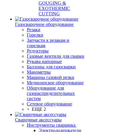
GOUGING &
EXOTHERMIC
CUTTING
Газосварочное оборудование
Резаки
Горелки
Запчасти к резакам и
горелкам
Редукторы
Газовые вентили для сварки
Рукава напорные
Баллоны для газосварки
Манометры
Машины газовой резки
Медицинское оборудование
Оборудование для
газораспределительных
систем
Сетевое оборудование
+ ЕЩЕ 2
Сварочные аксессуары
Инструменты сварщика
Электрододержатели