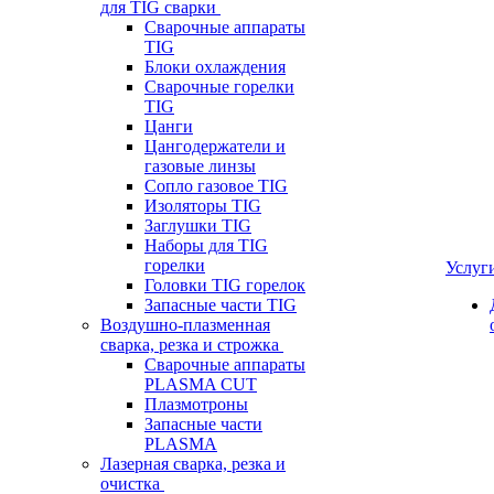
для TIG сварки
Сварочные аппараты
TIG
Блоки охлаждения
Сварочные горелки
TIG
Цанги
Цангодержатели и
газовые линзы
Сопло газовое TIG
Изоляторы TIG
Заглушки TIG
Наборы для TIG
горелки
Услуг
Головки TIG горелок
Запасные части TIG
Воздушно-плазменная
сварка, резка и строжка
Сварочные аппараты
PLASMA CUT
Плазмотроны
Запасные части
PLASMA
Лазерная сварка, резка и
очистка