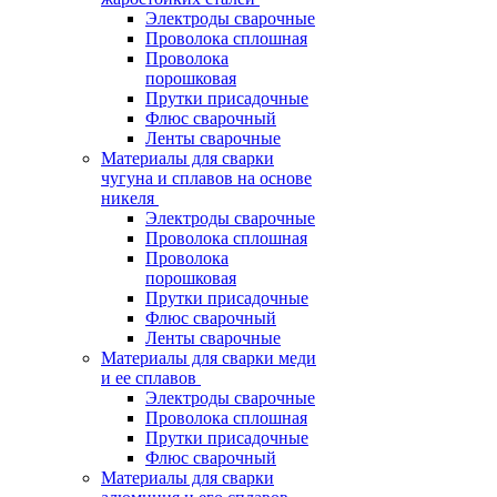
Электроды сварочные
Проволока сплошная
Проволока
порошковая
Прутки присадочные
Флюс сварочный
Ленты сварочные
Материалы для сварки
чугуна и сплавов на основе
никеля
Электроды сварочные
Проволока сплошная
Проволока
порошковая
Прутки присадочные
Флюс сварочный
Ленты сварочные
Материалы для сварки меди
и ее сплавов
Электроды сварочные
Проволока сплошная
Прутки присадочные
Флюс сварочный
Материалы для сварки