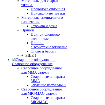
Материалы для сварки
титана
Проволока сплошная
Присадочные прутки
Материалы специального
назначения
Строжка и резка
Припои
Припои оловянно-
свинцовые
Припои
высокотехнологичные
Олово и баббит
+ ЕЩЕ 1
Сварочное оборудование
Сварочное оборудование
для MMA сварки
Сварочные аппараты
MMA
Запасные части MMA
Сварочное оборудование
для MIG/MAG сварки
Сварочные аппараты
MIG/MAG