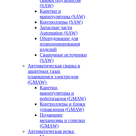
сварки под флюсом
(SAW)
Каретки и
манипуляторы (SAW)
Контроллеры (SAW)
Запасные части
Automation (SAW)
Оборудование для
позиционирования
изделий
Сварочные источники
(SAW)
Автоматическая сварка в
защитных газах
плавящимся электродом
(GMAW)
Каретки,
манипуляторы и
роботизация (GMAW)
Контроллеры и блоки
управления (GMAW)
Подающие
механизмы и горелки
(GMAW)
Автоматическая резка