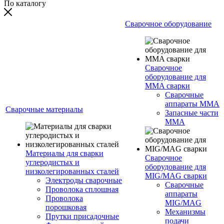
По каталогу
Сварочное оборудование
Сварочное
оборудование для
MMA сварки
Сварочные
аппараты MMA
Сварочные материалы
Запасные части
MMA
Материалы для сварки
Сварочное
углеродистых и
оборудование для
низколегированных сталей
MIG/MAG сварки
Электроды сварочные
Сварочные
Проволока сплошная
аппараты
Проволока
MIG/MAG
порошковая
Механизмы
Прутки присадочные
подачи