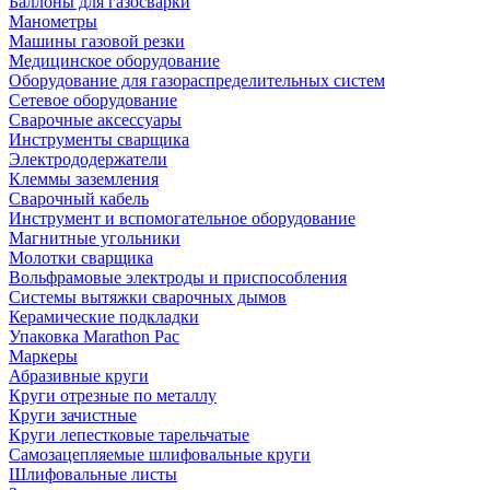
Баллоны для газосварки
Манометры
Машины газовой резки
Медицинское оборудование
Оборудование для газораспределительных систем
Сетевое оборудование
Сварочные аксессуары
Инструменты сварщика
Электрододержатели
Клеммы заземления
Сварочный кабель
Инструмент и вспомогательное оборудование
Магнитные угольники
Молотки сварщика
Вольфрамовые электроды и приспособления
Системы вытяжки сварочных дымов
Керамические подкладки
Упаковка Marathon Pac
Маркеры
Абразивные круги
Круги отрезные по металлу
Круги зачистные
Круги лепестковые тарельчатые
Самозацепляемые шлифовальные круги
Шлифовальные листы