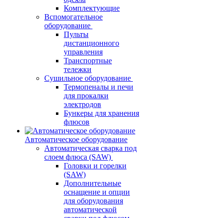
Комплектующие
Вспомогательное
оборудование
Пульты
дистанционного
управления
Транспортные
тележки
Сушильное оборудование
Термопеналы и печи
для прокалки
электродов
Бункеры для хранения
флюсов
Автоматическое оборудование
Автоматическая сварка под
слоем флюса (SAW)
Головки и горелки
(SAW)
Дополнительные
оснащение и опции
для оборудования
автоматической