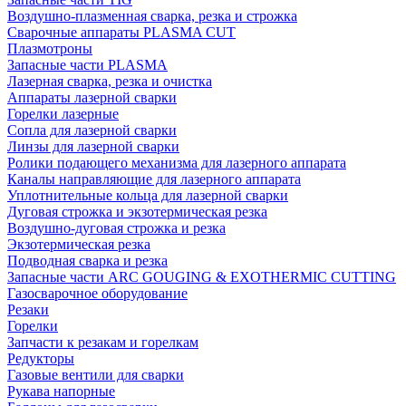
Воздушно-плазменная сварка, резка и строжка
Сварочные аппараты PLASMA CUT
Плазмотроны
Запасные части PLASMA
Лазерная сварка, резка и очистка
Аппараты лазерной сварки
Горелки лазерные
Сопла для лазерной сварки
Линзы для лазерной сварки
Ролики подающего механизма для лазерного аппарата
Каналы направляющие для лазерного аппарата
Уплотнительные кольца для лазерной сварки
Дуговая строжка и экзотермическая резка
Воздушно-дуговая строжка и резка
Экзотермическая резка
Подводная сварка и резка
Запасные части ARC GOUGING & EXOTHERMIC CUTTING
Газосварочное оборудование
Резаки
Горелки
Запчасти к резакам и горелкам
Редукторы
Газовые вентили для сварки
Рукава напорные