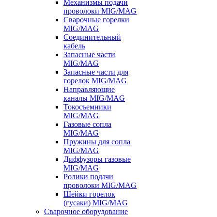
Механизмы подачи
проволоки MIG/MAG
Сварочные горелки
MIG/MAG
Соединительный
кабель
Запасные части
MIG/MAG
Запасные части для
горелок MIG/MAG
Направляющие
каналы MIG/MAG
Токосъемники
MIG/MAG
Газовые сопла
MIG/MAG
Пружины для сопла
MIG/MAG
Диффузоры газовые
MIG/MAG
Ролики подачи
проволоки MIG/MAG
Шейки горелок
(гусаки) MIG/MAG
Сварочное оборудование