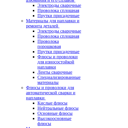
алюминия и его сплавов
Электроды сварочные
Проволока сплошная
Прутки присадочные
Материалы для наплавки и
ремонта деталей
Электроды сварочные
Проволока сплошная
Проволока
порошковая
Прутки присадочные
Флюсы и проволоки
для износостойкой
наплавки
Ленты сварочные
Специализированные
материалы
Флюсы и проволоки для
автоматической сварки и
наплавки
Кислые флюсы
Нейтральные флюсы
Основные флюсы
Высокоосновные
флюсы