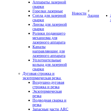
Аппараты лазерной
сварки
Горелки лазерные
Новости
Сопла для лазерной
Акции
сварки
Линзы для лазерной
сварки
Ролики подающего
механизма для
лазерного аппарата
Каналы
направляющие для
лазерного аппарата
Уплотнительные
кольца для лазерной
сварки
Дуговая строжка и
экзотермическая резка
Воздушно-дуговая
строжка и резка
Экзотермическая
резка
Подводная сварка и
резка
Запасные части ARC